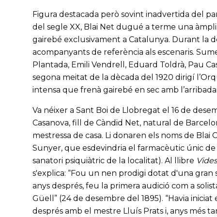
Figura destacada però sovint inadvertida del p
del segle XX, Blai Net dugué a terme una àmplia
gairebé exclusivament a Catalunya. Durant la dè
acompanyants de referència als escenaris. Sum
Plantada, Emili Vendrell, Eduard Toldrà, Pau Cas
segona meitat de la dècada del 1920 dirigí l’Or
intensa que frenà gairebé en sec amb l’arribada
Va néixer a Sant Boi de Llobregat el 16 de dese
Casanova, fill de Càndid Net, natural de Barcelo
mestressa de casa. Li donaren els noms de Blai 
Sunyer, que esdevindria el farmacèutic únic de
sanatori psiquiàtric de la localitat). Al llibre
Vides
s'explica: “Fou un nen prodigi dotat d'una gran sen
anys després, feu la primera audició com a solista
Güell” (24 de desembre del 1895). “Havia iniciat
després amb el mestre Lluís Prats i, anys més ta