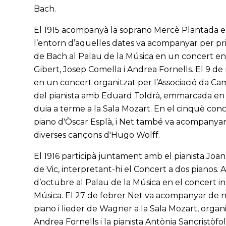
Bach.
El 1915 acompanyà la soprano Mercè Plantada en
l’entorn d’aquelles dates va acompanyar per pri
de Bach al Palau de la Música en un concert en 
Gibert, Josep Comella i Andrea Fornells. El 9 de
en un concert organitzat per l’Associació da Came
del pianista amb Eduard Toldrà, emmarcada en 
duia a terme a la Sala Mozart. En el cinquè conce
piano d'Òscar Esplà, i Net també va acompanyar 
diverses cançons d'Hugo Wolff.
El 1916 participà juntament amb el pianista Joan
de Vic, interpretant-hi el Concert a dos pianos. 
d’octubre al Palau de la Música en el concert i
Música. El 27 de febrer Net va acompanyar de 
piano i lieder de Wagner a la Sala Mozart, organ
Andrea Fornells i la pianista Antònia Sancristòf