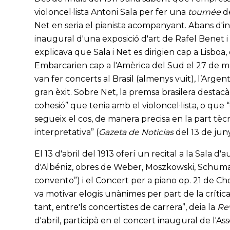
violoncel·lista Antoni Sala per fer una
tournée
de
Net en seria el pianista acompanyant. Abans d'inicia
inaugural d'una exposició d'art de Rafel Benet i 
explicava que Sala i Net es dirigien cap a Lisboa
Embarcarien cap a l'Amèrica del Sud el 27 de ma
van fer concerts al Brasil (almenys vuit), l’Argen
gran èxit. Sobre Net, la premsa brasilera destac
cohesió” que tenia amb el violoncel·lista, o que 
segueix el cos, de manera precisa en la part tècn
interpretativa” (
Gazeta de Noticias
del 13 de juny
El 13 d'abril del 1913 oferí un recital a la Sala 
d'Albéniz, obres de Weber, Moszkowski, Schumann
convento”) i el Concert per a piano op. 21 de 
va motivar elogis unànimes per part de la crítica: “
tant, entre'ls concertistes de carrera”, deia la
Rev
d'abril, participà en el concert inaugural de l'A