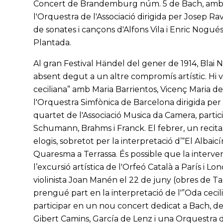
Concert de Brandemburg núm. 5 de Bach, amb el fla
l'Orquestra de l'Associació dirigida per Josep R
de sonates i cançons d'Alfons Vila i Enric Nogués
Plantada.
Al gran Festival Händel del gener de 1914, Blai Ne
absent degut a un altre compromís artístic. Hi v
ceciliana” amb Maria Barrientos, Vicenç Maria de Gi
l'Orquestra Simfònica de Barcelona dirigida pe
quartet de l'Associació Musica da Camera, parti
Schumann, Brahms i Franck. El febrer, un recital
elogis, sobretot per la interpretació d’“El Albai
Quaresma a Terrassa. És possible que la intervenc
l’excursió artística de l'Orfeó Català a París i 
violinista Joan Manén el 22 de juny (obres de Ta
prengué part en la interpretació de l'”Oda cecili
participar en un nou concert dedicat a Bach, de
Gibert Camins, García de Lenz i una Orquestra d