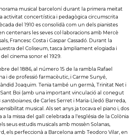
anorama musical barceloní durant la primera meitat
 activitat concertística i pedagògica circumscrita
cada del 1910 es consolidà com un dels pianistes
en centenars les seves col·laboracions amb Mercè
als, Francesc Costa i Gaspar Cassadó. Durant la
questra del Coliseum, tasca àmpliament elogiada i
 del cinema sonor el 1929.
mbre del 1886, al número 15 de la rambla Rafael
na i de professió farmacèutic, i Carme Sunyé,
Càndid Joaquim. Tenia també un germà, Trinitat Net i
 Sant Boi (amb una important vinculació al conegut
 santboianes
, de Carles Serret i Maria-Lledó Barreda,
sibilitat musical. Als set anys ja tocava el piano i, dos
 a la missa del gall celebrada a l'església de la Colònia
 els seus estudis musicals amb mossèn Solanas,
rd, els perfeccionà a Barcelona amb Teodoro Vilar, en