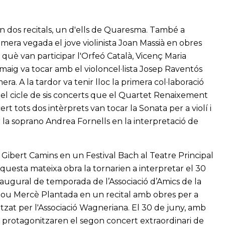
 dos recitals, un d'ells de Quaresma. També a
mera vegada el jove violinista Joan Massià en obres
què van participar l'Orfeó Català, Vicenç Maria
 maig va tocar amb el violoncel·lista Josep Raventós
ra. A la tardor va tenir lloc la primera col·laboració
el cicle de sis concerts que el Quartet Renaixement
rt tots dos intèrprets van tocar la Sonata per a violí i
la soprano Andrea Fornells en la interpretació de
 Gibert Camins en un Festival Bach al Teatre Principal
Aquesta mateixa obra la tornarien a interpretar el 30
naugural de temporada de l’Associació d’Amics de la
nou Mercè Plantada en un recital amb obres per a
itzat per l'Associació Wagneriana. El 30 de juny, amb
ol protagonitzaren el segon concert extraordinari de