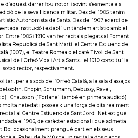
ge d’aquest darrer fou notori i sovint s'esmenta als
edició de la seva llicència militar. Des del 1905 tenim
rtístic Autonomista de Sants. Des del 1907 exercí de
mentada institució i establí un tàndem artístic amb el
r. Entre 1905 i 1910 van fer recitals plegats al Foment
alista Republicà de Sant Martí, el Centre Estiuenc de
talà (1907), el Teatre Romea o el cafè Tívoli de Sant
al de l'Orfeó Vida i Art a Sants, i el 1910 constituí la
i sotsdirector, respectivament.
ari, per als socis de l'Orfeó Català, a la sala d'assajos
delssohn, Chopin, Schumann, Debussy, Ravel,
ió) i Chausson (“Forlane”, també en primera audició).
b molta netedat i posseeix una força de dits realment
 recital al Centre Estiuenc de Sant Jordi; Net estigué
fundada el 1906, de caràcter estacional i que admetia
Boi, ocasionalment prengué part en els seus
donà al Palau de la Música un recital a dos pianos