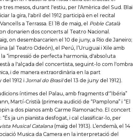
 tres mesos, durant l'estiu, per l'Amèrica del Sud. Blai
r la gira, l'abril del 1912 participà en el recital
Vancells a Terrassa. El 18 de maig, el
Poble Català
, on donarien dos concerts al Teatro Nacional.
ig, on desembarcarien el 10 de juny, a Rio de Janeiro;
tina (al Teatro Odeón), el Perú, l’Uruguai i Xile amb
à la “impressió de perfecta harmonia, d'absoluta
“està a l'alçada del concertista, seguint-lo com l'ombra
ica, i de manera extraordinària en la part
 del 1912 i
Jornal do Brasil
del 13 de juny del 1912).
d'audicions íntimes del Palau, amb fragments d'“Ibéria”
, Martí-Cristià (primera audició de “Pamplona” i “El
Chopin a dos pianos amb Carme Ramonacho. El concert
És ja un pianista desfogat, i cal classificar-lo, per
ista Musical Catalana
(maig del 1913). L’endemà, el 14
ssociació Musica da Camera en la interpretació del