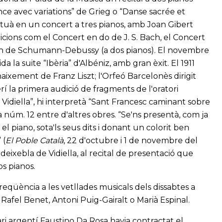
ce avec variations” de Grieg o “Danse sacrée et
 actuà en un concert a tres pianos, amb Joan Gibert
dicions com el Concert en do de J. S. Bach, el Concert
on de Schumann-Debussy (a dos pianos). El novembre
a la suite “Ibèria” d'Albéniz, amb gran èxit. El 1911
aixement de Franz Liszt; l'Orfeó Barcelonès dirigit
rí la primera audició de fragments de l'oratori
e Vidiella”, hi interpretà “Sant Francesc caminant sobre
a núm. 12 entre d'altres obres. “Se'ns presentà, com ja
el piano, sota'ls seus dits i donant un colorit ben
 (
El Poble Català
, 22 d'octubre i 1 de novembre del
eixebla de Vidiella, al recital de presentació que
os pianos.
 freqüència a les vetllades musicals dels dissabtes a
Rafel Benet, Antoni Puig-Gairalt o Marià Espinal.
ari argentí Faustino Da Rosa havia contractat el