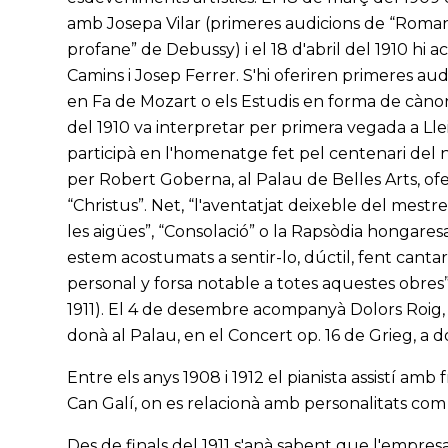
amb Josepa Vilar (primeres audicions de “Roman
profane” de Debussy) i el 18 d'abril del 1910 hi
Camins i Josep Ferrer. S'hi oferiren primeres au
en Fa de Mozart o els Estudis en forma de càn
del 1910 va interpretar per primera vegada a Lleid
participà en l'homenatge fet pel centenari del n
per Robert Goberna, al Palau de Belles Arts, ofe
“Christus”. Net, “l'aventatjat deixeble del mestr
les aigües”, “Consolació” o la Rapsòdia hongares
estem acostumats a sentir-lo, dúctil, fent cantar 
personal y forsa notable a totes aquestes obres”
1911). El 4 de desembre acompanyà Dolors Roig, d
donà al Palau, en el Concert op. 16 de Grieg, a d
Entre els anys 1908 i 1912 el pianista assistí amb
Can Galí, on es relacionà amb personalitats com 
Des de finals del 1911 s'anà sabent que l'empres