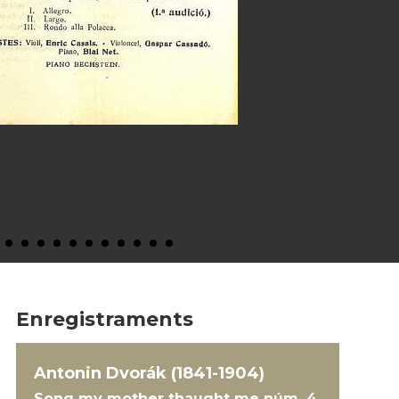
Enregistraments
Antonin Dvorák (1841-1904)
Song my mother thaught me núm. 4