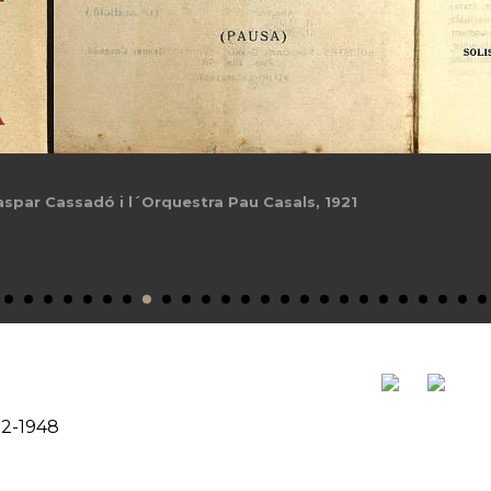
spar Cassadó i l´Orquestra Pau Casals, 1921
12-1948