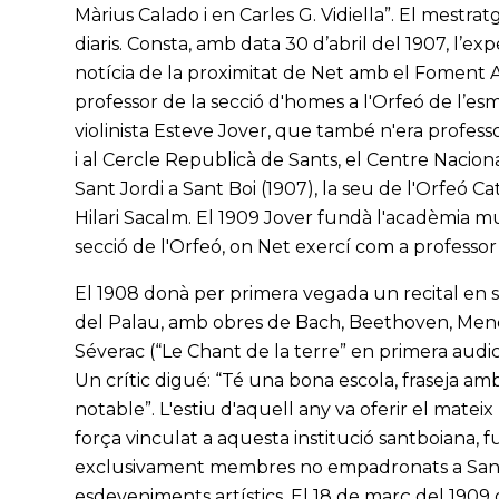
Màrius Calado i en Carles G. Vidiella”. El mestrat
diaris. Consta, amb data 30 d’abril del 1907, l’exp
notícia de la proximitat de Net amb el Foment A
professor de la secció d'homes a l'Orfeó de l’es
violinista Esteve Jover, que també n'era professo
i al Cercle Republicà de Sants, el Centre Nacion
Sant Jordi a Sant Boi (1907), la seu de l'Orfeó Ca
Hilari Sacalm. El 1909 Jover fundà l'acadèmia music
secció de l'Orfeó, on Net exercí com a professor 
El 1908 donà per primera vegada un recital en solit
del Palau, amb obres de Bach, Beethoven, Men
Séverac (“Le Chant de la terre” en primera audic
Un crític digué: “Té una bona escola, fraseja am
notable”. L'estiu d'aquell any va oferir el mateix
força vinculat a aquesta institució santboiana, 
exclusivament membres no empadronats a Sant 
esdeveniments artístics. El 18 de març del 1909 