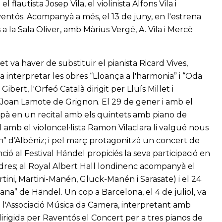
utista Josep Vila, el violinista Alfons Vila i
aventós. Acompanyà a més, el 13 de juny, en l'estrena
 a la Sala Oliver, amb Màrius Vergé, A. Vila i Mercè
t va haver de substituir el pianista Ricard Vives,
a interpretar les obres “Lloança a l'harmonia” i “Oda
bert, l'Orfeó Català dirigit per Lluís Millet i
r Joan Lamote de Grignon. El 29 de gener i amb el
cipà en un recital amb els quintets amb piano de
 amb el violoncel·lista Ramon Vilaclara li valgué nous
cín” d’Albéniz; i pel març protagonitzà un concert de
ió al Festival Händel propiciés la seva participació en
Londres; al Royal Albert Hall londinenc acompanyà el
rtini, Martini-Manén, Gluck-Manén i Sarasate) i el 24
ana” de Händel. Un cop a Barcelona, el 4 de juliol, va
 l'Associació Música da Camera, interpretant amb
irigida per Raventós el Concert per a tres pianos de