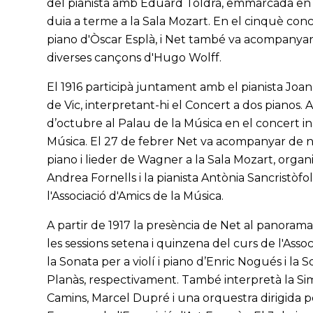
del pianista amb Eduard Toldrà, emmarcada en 
duia a terme a la Sala Mozart. En el cinquè conce
piano d'Òscar Esplà, i Net també va acompanyar 
diverses cançons d'Hugo Wolff.
El 1916 participà juntament amb el pianista Joan
de Vic, interpretant-hi el Concert a dos pianos. 
d’octubre al Palau de la Música en el concert i
Música. El 27 de febrer Net va acompanyar de 
piano i lieder de Wagner a la Sala Mozart, organ
Andrea Fornells i la pianista Antònia Sancristòf
l'Associació d'Amics de la Música.
A partir de 1917 la presència de Net al panorama
les sessions setena i quinzena del curs de l'Asso
la Sonata per a violí i piano d’Enric Nogués i la 
Planàs, respectivament. També interpretà la Si
Camins, Marcel Dupré i una orquestra dirigida p