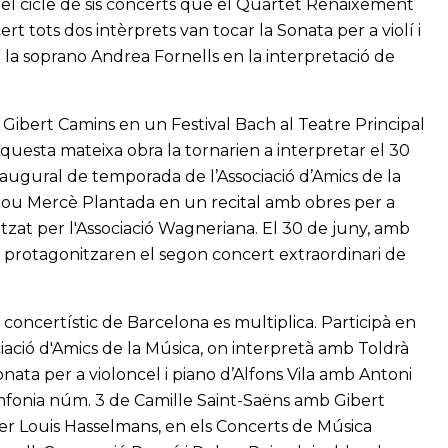
el cicle de sis concerts que el Quartet Renaixement
rt tots dos intèrprets van tocar la Sonata per a violí i
la soprano Andrea Fornells en la interpretació de
 Gibert Camins en un Festival Bach al Teatre Principal
Aquesta mateixa obra la tornarien a interpretar el 30
naugural de temporada de l’Associació d’Amics de la
nou Mercè Plantada en un recital amb obres per a
itzat per l'Associació Wagneriana. El 30 de juny, amb
ol protagonitzaren el segon concert extraordinari de
 concertístic de Barcelona es multiplica. Participà en
ciació d'Amics de la Música, on interpretà amb Toldrà
Sonata per a violoncel i piano d’Alfons Vila amb Antoni
mfonia núm. 3 de Camille Saint-Saëns amb Gibert
er Louis Hasselmans, en els Concerts de Música