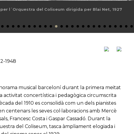
 per l´Orquestra del Coliseum dirigida per Blai Net, 1927
12-1948
anorama musical barceloní durant la primera meitat
 activitat concertística i pedagògica circumscrita
cada del 1910 es consolidà com un dels pianistes
en centenars les seves col·laboracions amb Mercè
als, Francesc Costa i Gaspar Cassadó. Durant la
questra del Coliseum, tasca àmpliament elogiada i