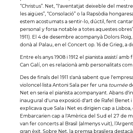
“Christus”. Net, “l'aventatjat deixeble del mestr
les aigües”, “Consolació” o la Rapsòdia hongares
estem acostumats a sentir-lo, dúctil, fent cantar 
personal y forsa notable a totes aquestes obres”
1911). El 4 de desembre acompanyà Dolors Roig, d
donà al Palau, en el Concert op. 16 de Grieg, a d
Entre els anys 1908 i 1912 el pianista assistí amb
Can Galí, on es relacionà amb personalitats com 
Des de finals del 1911 s'anà sabent que l'empres
violoncel·lista Antoni Sala per fer una
tournée
de
Net en seria el pianista acompanyant. Abans d'inicia
inaugural d'una exposició d'art de Rafel Benet i 
explicava que Sala i Net es dirigien cap a Lisboa
Embarcarien cap a l'Amèrica del Sud el 27 de ma
van fer concerts al Brasil (almenys vuit), l’Argen
gran èxit. Sobre Net, la premsa brasilera destac