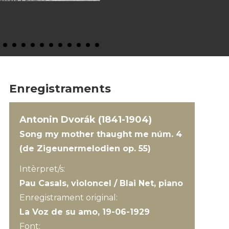
Enregistraments
Antonin Dvorák (1841-1904)
Song my mother thaught me núm. 4
(de Zigeunermelodien op. 55)
Intèrpret/s:
Pau Casals, violoncel / Blai Net, piano
Enregistrament original:
La Voz de su amo, 19-06-1929
Font: