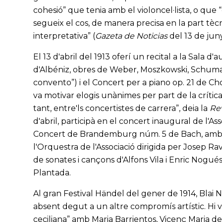
cohesió” que tenia amb el violoncel·lista, o que 
segueix el cos, de manera precisa en la part tècn
interpretativa” (
Gazeta de Noticias
del 13 de juny
El 13 d'abril del 1913 oferí un recital a la Sala 
d'Albéniz, obres de Weber, Moszkowski, Schumann
convento”) i el Concert per a piano op. 21 de 
va motivar elogis unànimes per part de la crítica: “
tant, entre'ls concertistes de carrera”, deia la
Rev
d'abril, participà en el concert inaugural de l'A
Concert de Brandemburg núm. 5 de Bach, amb el fla
l'Orquestra de l'Associació dirigida per Josep R
de sonates i cançons d'Alfons Vila i Enric Nogués
Plantada.
Al gran Festival Händel del gener de 1914, Blai Ne
absent degut a un altre compromís artístic. Hi v
ceciliana” amb Maria Barrientos, Vicenç Maria de Gi