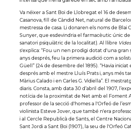
intensa que frenà gairebé en sec amb l’arribada
Va néixer a Sant Boi de Llobregat el 16 de dese
Casanova, fill de Càndid Net, natural de Barcelo
mestressa de casa. Li donaren els noms de Blai 
Sunyer, que esdevindria el farmacèutic únic de
sanatori psiquiàtric de la localitat). Al llibre
Vides
s'explica: “Fou un nen prodigi dotat d'una gran sen
anys després, feu la primera audició com a solista
Güell” (24 de desembre del 1895). “Havia iniciat
després amb el mestre Lluís Prats i, anys més ta
Màrius Calado i en Carles G. Vidiella”. El mestrat
diaris. Consta, amb data 30 d’abril del 1907, l’exp
notícia de la proximitat de Net amb el Foment A
professor de la secció d'homes a l'Orfeó de l’es
violinista Esteve Jover, que també n'era professo
i al Cercle Republicà de Sants, el Centre Nacion
Sant Jordi a Sant Boi (1907), la seu de l'Orfeó Ca