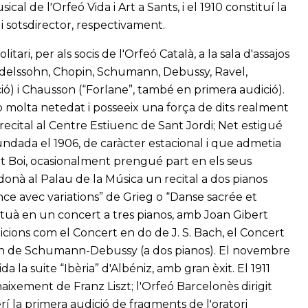
al de l'Orfeó Vida i Art a Sants, i el 1910 constituí la
i sotsdirector, respectivament.
ari, per als socis de l'Orfeó Català, a la sala d'assajos
delssohn, Chopin, Schumann, Debussy, Ravel,
ió) i Chausson (“Forlane”, també en primera audició).
b molta netedat i posseeix una força de dits realment
 recital al Centre Estiuenc de Sant Jordi; Net estigué
fundada el 1906, de caràcter estacional i que admetia
Boi, ocasionalment prengué part en els seus
donà al Palau de la Música un recital a dos pianos
ce avec variations” de Grieg o “Danse sacrée et
 actuà en un concert a tres pianos, amb Joan Gibert
dicions com el Concert en do de J. S. Bach, el Concert
on de Schumann-Debussy (a dos pianos). El novembre
a la suite “Ibèria” d'Albéniz, amb gran èxit. El 1911
aixement de Franz Liszt; l'Orfeó Barcelonès dirigit
rí la primera audició de fragments de l'oratori