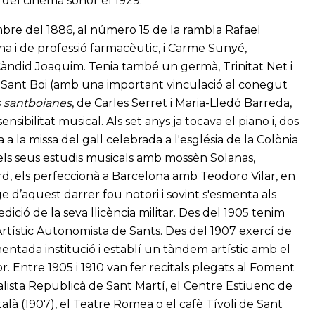
 del cinema sonor el 1929.
mbre del 1886, al número 15 de la rambla Rafael
na i de professió farmacèutic, i Carme Sunyé,
Càndid Joaquim. Tenia també un germà, Trinitat Net i
 Sant Boi (amb una important vinculació al conegut
 santboianes
, de Carles Serret i Maria-Lledó Barreda,
sibilitat musical. Als set anys ja tocava el piano i, dos
 a la missa del gall celebrada a l'església de la Colònia
 els seus estudis musicals amb mossèn Solanas,
rd, els perfeccionà a Barcelona amb Teodoro Vilar, en
ge d’aquest darrer fou notori i sovint s'esmenta als
edició de la seva llicència militar. Des del 1905 tenim
rtístic Autonomista de Sants. Des del 1907 exercí de
mentada institució i establí un tàndem artístic amb el
r. Entre 1905 i 1910 van fer recitals plegats al Foment
alista Republicà de Sant Martí, el Centre Estiuenc de
talà (1907), el Teatre Romea o el cafè Tívoli de Sant