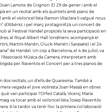
r Joan Lamote de Grignon. El 29 de gener i amb el
cipà en un recital amb els quintets amb piano de
 amb el violoncel·lista Ramon Vilaclara li valgué nous
cín” d’Albéniz; i pel març protagonitzà un concert de
ió al Festival Händel propiciés la seva participació en
Londres; al Royal Albert Hall londinenc acompanyà el
rtini, Martini-Manén, Gluck-Manén i Sarasate) i el 24
ana” de Händel. Un cop a Barcelona, el 4 de juliol, va
 l'Associació Música da Camera, interpretant amb
irigida per Raventós el Concert per a tres pianos de
 dos recitals, un d'ells de Quaresma. També a
mera vegada el jove violinista Joan Massià en obres
què van participar l'Orfeó Català, Vicenç Maria
 maig va tocar amb el violoncel·lista Josep Raventós
ra. A la tardor va tenir lloc la primera col·laboració