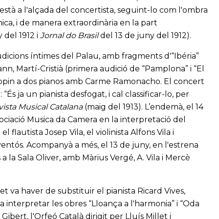
“està a l'alçada del concertista, seguint-lo com l'ombra
ica, i de manera extraordinària en la part
 del 1912 i
Jornal do Brasil
del 13 de juny del 1912).
d'audicions íntimes del Palau, amb fragments d'“Ibéria”
, Martí-Cristià (primera audició de “Pamplona” i “El
Chopin a dos pianos amb Carme Ramonacho. El concert
És ja un pianista desfogat, i cal classificar-lo, per
ista Musical Catalana
(maig del 1913). L’endemà, el 14
ssociació Musica da Camera en la interpretació del
utista Josep Vila, el violinista Alfons Vila i
aventós. Acompanyà a més, el 13 de juny, en l'estrena
 a la Sala Oliver, amb Màrius Vergé, A. Vila i Mercè
t va haver de substituir el pianista Ricard Vives,
a interpretar les obres “Lloança a l'harmonia” i “Oda
bert, l'Orfeó Català dirigit per Lluís Millet i