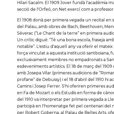
Hilari Sacalm. El 1909 Jover fundà l'acadèmia music
secció de l'Orfeó, on Net exercí com a professor 
El 1908 donà per primera vegada un recital en solit
del Palau, amb obres de Bach, Beethoven, Men
Séverac (“Le Chant de la terre” en primera audic
Un crític digué: “Té una bona escola, fraseja am
notable”. L'estiu d'aquell any va oferir el mateix
força vinculat a aquesta institució santboiana, 
exclusivament membres no empadronats a Sant 
esdeveniments artístics. El 18 de març del 1909 
amb Josepa Vilar (primeres audicions de “Roman
profane” de Debussy) i el 18 d'abril del 1910 hi
Camins i Josep Ferrer. S'hi oferiren primeres au
en Fa de Mozart o els Estudis en forma de càn
del 1910 va interpretar per primera vegada a Lleid
participà en l'homenatge fet pel centenari del n
per Robert Goberna, al Palau de Belles Arts, ofe