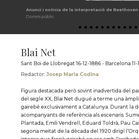
Anunci i noticia de la interpretació de Beethoven
Domini públic
Blai Net
Sant Boi de Llobregat 16-12-1886 - Barcelona 11-
Redactor:
Josep Maria Codina
Figura destacada però sovint inadvertida del p
del segle XX, Blai Net dugué a terme una àmplia
gairebé exclusivament a Catalunya. Durant la dè
acompanyants de referència als escenaris. Sum
Plantada, Emili Vendrell, Eduard Toldrà, Pau Cas
segona meitat de la dècada del 1920 dirigí l’Or