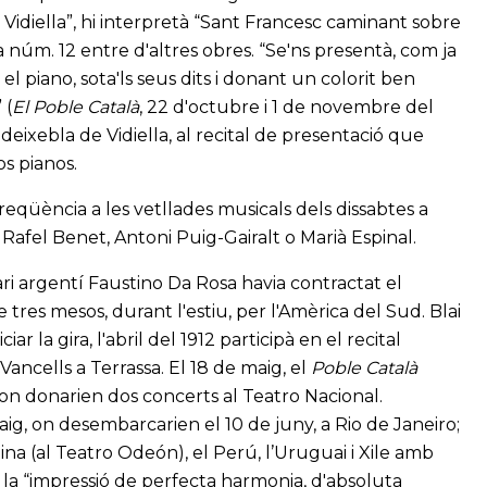
e Vidiella”, hi interpretà “Sant Francesc caminant sobre
a núm. 12 entre d'altres obres. “Se'ns presentà, com ja
el piano, sota'ls seus dits i donant un colorit ben
 (
El Poble Català
, 22 d'octubre i 1 de novembre del
eixebla de Vidiella, al recital de presentació que
os pianos.
 freqüència a les vetllades musicals dels dissabtes a
Rafel Benet, Antoni Puig-Gairalt o Marià Espinal.
ari argentí Faustino Da Rosa havia contractat el
 tres mesos, durant l'estiu, per l'Amèrica del Sud. Blai
r la gira, l'abril del 1912 participà en el recital
Vancells a Terrassa. El 18 de maig, el
Poble Català
, on donarien dos concerts al Teatro Nacional.
ig, on desembarcarien el 10 de juny, a Rio de Janeiro;
tina (al Teatro Odeón), el Perú, l’Uruguai i Xile amb
à la “impressió de perfecta harmonia, d'absoluta