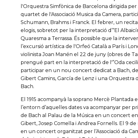
l'Orquestra Simfònica de Barcelona dirigida pe
quartet de l'Associació Musica da Camera, parti
Schumann, Brahms i Franck. El febrer, un recital
elogis, sobretot per la interpretació d’“El Albai
Quaresma a Terrassa. És possible que la intervenc
l’excursió artística de l'Orfeó Català a París i 
violinista Joan Manén el 22 de juny (obres de Ta
prengué part en la interpretació de l'”Oda cecili
participar en un nou concert dedicat a Bach, de
Gibert Camins, García de Lenz i una Orquestra d
Bach.
El 1915 acompanyà la soprano Mercè Plantada en
l’entorn d’aquelles dates va acompanyar per pri
de Bach al Palau de la Música en un concert en 
Gibert, Josep Comella i Andrea Fornells. El 9 de
en un concert organitzat per l’Associació da Came