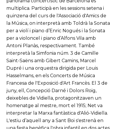
panorama concertístic de Barcelona es
multiplica. Participà en les sessions setena i
quinzena del curs de l'Associació d'Amics de
la Música, on interpretà amb Toldrà la Sonata
per a violí i piano d’Enric Nogués i la Sonata
per a violoncel i piano d’Alfons Vila amb
Antoni Planàs, respectivament. També
interpretà la Simfonia núm. 3 de Camille
Saint-Saëns amb Gibert Camins, Marcel
Dupré i una orquestra dirigida per Louis
Hasselmans, en els Concerts de Música
Francesa de l'Exposició d'Art Francès. El 3 de
juny, ell, Concepció Darné i Dolors Roig,
deixebles de Vidiella, protagonitzaven un
homenatge al mestre, mort el 1915; Net va
interpretar la Marxa fantàstica d'Alió-Vidiella.
L'estiu d’aquell any a Sant Boi s'estrenà en
una festa benèfica l'obra infantil en dos actes