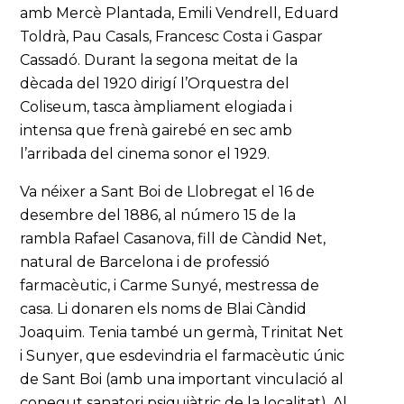
amb Mercè Plantada, Emili Vendrell, Eduard
Toldrà, Pau Casals, Francesc Costa i Gaspar
Cassadó. Durant la segona meitat de la
dècada del 1920 dirigí l’Orquestra del
Coliseum, tasca àmpliament elogiada i
intensa que frenà gairebé en sec amb
l’arribada del cinema sonor el 1929.
Va néixer a Sant Boi de Llobregat el 16 de
desembre del 1886, al número 15 de la
rambla Rafael Casanova, fill de Càndid Net,
natural de Barcelona i de professió
farmacèutic, i Carme Sunyé, mestressa de
casa. Li donaren els noms de Blai Càndid
Joaquim. Tenia també un germà, Trinitat Net
i Sunyer, que esdevindria el farmacèutic únic
de Sant Boi (amb una important vinculació al
conegut sanatori psiquiàtric de la localitat). Al