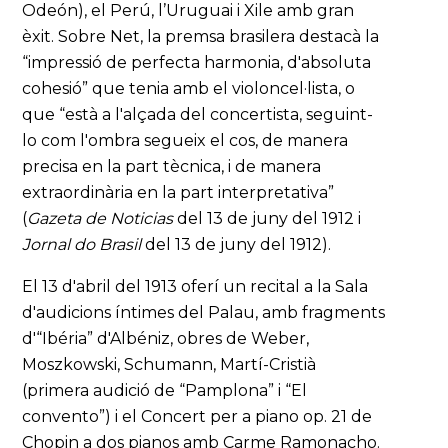
Odeón), el Perú, l’Uruguai i Xile amb gran
èxit. Sobre Net, la premsa brasilera destacà la
“impressió de perfecta harmonia, d'absoluta
cohesió” que tenia amb el violoncel·lista, o
que “està a l'alçada del concertista, seguint-
lo com l'ombra segueix el cos, de manera
precisa en la part tècnica, i de manera
extraordinària en la part interpretativa”
(
Gazeta de Noticias
del 13 de juny del 1912 i
Jornal do Brasil
del 13 de juny del 1912).
El 13 d'abril del 1913 oferí un recital a la Sala
d'audicions íntimes del Palau, amb fragments
d'“Ibéria” d'Albéniz, obres de Weber,
Moszkowski, Schumann, Martí-Cristià
(primera audició de “Pamplona” i “El
convento”) i el Concert per a piano op. 21 de
Chopin a dos pianos amb Carme Ramonacho.