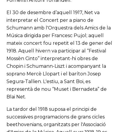
Fornells i Antoni Torrandell.
El 30 de desembre d’aquell 1917, Net va
interpretar el Concert per a piano de
Schumann amb l'Orquestra dels Amics de la
Música dirigida per Francesc Pujol; aquell
mateix concert fou repetit el 13 de gener del
1918. Aquell hivern va participar al “Festival
Mossèn Cinto” interpretant-hi obres de
Chopin i Schumann-Liszt i acompanyant la
soprano Mercè Llopart i el baríton Josep
Segura-Tallien. L'estiu, a Sant Boi, es
representà de nou “Muset i Bernadeta” de
Blai Net.
La tardor del 1918 suposa el principi de
successives programacions de grans cicles
beethovenians, organitzats per l'Associació