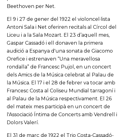
Beethoven per Net.
El 9 i 27 de gener del 1922 el violoncel·lista
Antoni Sala i Net oferiren recitals al Círcol del
Liceu i a la Sala Mozart. El 23 d’aquell mes,
Gaspar Cassadó i ell donaven la primera
audició a Espanya d'una sonata de Giacomo
Orefice i estrenaven “Una meravellosa
rondalla” de Francesc Pujol, en un concert
dels Amics de la Música celebrat al Palau de
la Música. El 17 i el 28 de febrer va tocar amb
Francesc Costa al Coliseu Mundial tarragoní i
al Palau de la Música respectivament. El 26
del mateix mes participà en un concert de
l'Associació Íntima de Concerts amb Vendrell i
Dolors Valerí.
El 31 de març de 1922 el Trio Costa-Cassadó-