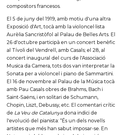
compositors francesos.
El 5 de juny del 1919, amb motiu d'una altra
Exposició d'Art, tocà amb la violoncel·lista
Aurèlia Sancristòfol al Palau de Belles Arts. El
26 d'octubre participà en un concert benèfic
al Tívoli del Vendrell, amb Casals; el 28, al
concert inaugural del curs de l'Associació
Musica da Camera, tots dos van interpretar la
Sonata per a violoncel i piano de Sammartini.
El 16 de novembre al Palau de la Música tocà
amb Pau Casals obres de Brahms, Bach i
Saint-Saëns, i en solitari de Schumann,
Chopin, Liszt, Debussy, etc. El comentari crític
de
La Veu de Catalunya
dona indici de
l'evolució del pianista: “És un dels novells
artistes que més han sabut imposar-se. En