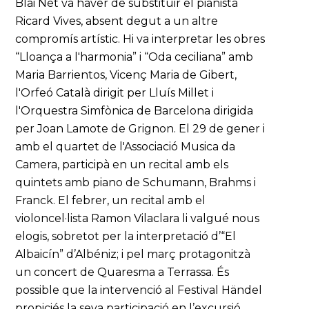
Blai Net va haver de substituir el pianista
Ricard Vives, absent degut a un altre
compromís artístic. Hi va interpretar les obres
“Lloança a l'harmonia” i “Oda ceciliana” amb
Maria Barrientos, Vicenç Maria de Gibert,
l'Orfeó Català dirigit per Lluís Millet i
l'Orquestra Simfònica de Barcelona dirigida
per Joan Lamote de Grignon. El 29 de gener i
amb el quartet de l'Associació Musica da
Camera, participà en un recital amb els
quintets amb piano de Schumann, Brahms i
Franck. El febrer, un recital amb el
violoncel·lista Ramon Vilaclara li valgué nous
elogis, sobretot per la interpretació d’“El
Albaicín” d’Albéniz; i pel març protagonitzà
un concert de Quaresma a Terrassa. És
possible que la intervenció al Festival Händel
propiciés la seva participació en l’excursió