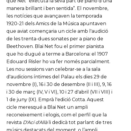
que Net “executà la seva part de piano d'una
manera brillant i ben sentida”. El novembre,
les notícies que avançaven la temporada
1920-21 dels Amics de la Música apuntaven
que aviat començaria un cicle amb l'audició
de les trenta-dues sonates per a piano de
Beethoven. Blai Net fou el primer pianista
que ho dugué a terme a Barcelona: el 1907
Edouard Risler ho va fer només parcialment.
Les nou sessions van celebrar-se a la sala
d'audicions íntimes del Palau els dies 29 de
novembre (I), 16 i 30 de desembre (II i III), 9, 16
i 30 de març (IV, V i VI), 10 i 27 d'abril (VII i VIII) i
1 de juny (IX). Emprà l'edició Cotta. Aquest
cicle meresqué a Blai Net un ampli
reconeixement i elogis, com el perfil que la
revista
D'Ací d'Allà
li dedicà tot parlant de tres
músics destacats del moment, o l’ampli