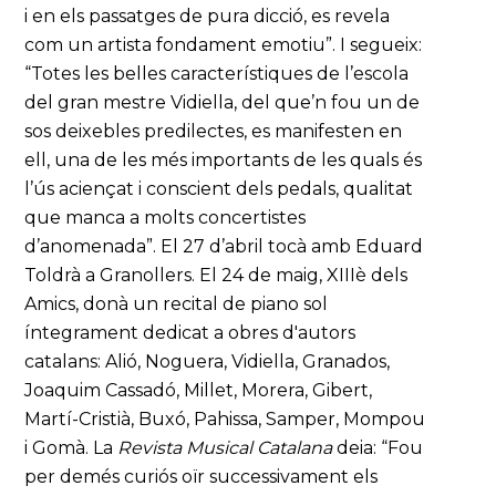
i en els passatges de pura dicció, es revela
com un artista fondament emotiu”. I segueix:
“Totes les belles característiques de l’escola
del gran mestre Vidiella, del que’n fou un de
sos deixebles predilectes, es manifesten en
ell, una de les més importants de les quals és
l’ús aciençat i conscient dels pedals, qualitat
que manca a molts concertistes
d’anomenada”. El 27 d’abril tocà amb Eduard
Toldrà a Granollers. El 24 de maig, XIIIè dels
Amics, donà un recital de piano sol
íntegrament dedicat a obres d'autors
catalans: Alió, Noguera, Vidiella, Granados,
Joaquim Cassadó, Millet, Morera, Gibert,
Martí-Cristià, Buxó, Pahissa, Samper, Mompou
i Gomà. La
Revista Musical Catalana
deia: “Fou
per demés curiós oïr successivament els