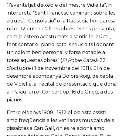
“l'aventatjat deixeble del mestre Vidiella”, hi
interpretà “Sant Francesc caminant sobre les
aigües”, “Consolació” o la Rapsòdia hongaresa
núm. 12 entre d'altres obres. “Se'ns presentà,
com ja estem acostumats a sentir-lo, dúctil,
fent cantar el piano, sota'ls seus dits i donant
un colorit ben personal y forsa notable a
totes aquestes obres” (
El Poble Català
, 22
d'octubre i 1 de novembre del 1911). El 4 de
desembre acompanyà Dolors Roig, deixebla
de Vidiella, al recital de presentació que donà
al Palau, en el Concert op. 16 de Grieg, a dos
pianos.
Entre els anys 1908 i 1912 el pianista assistí
amb freqüència a les vetllades musicals dels
dissabtes a Can Galí, on es relacionà amb