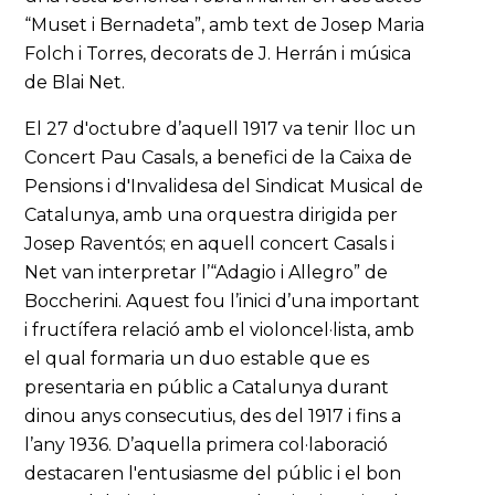
“Muset i Bernadeta”, amb text de Josep Maria
Folch i Torres, decorats de J. Herrán i música
de Blai Net.
El 27 d'octubre d’aquell 1917 va tenir lloc un
Concert Pau Casals, a benefici de la Caixa de
Pensions i d'Invalidesa del Sindicat Musical de
Catalunya, amb una orquestra dirigida per
Josep Raventós; en aquell concert Casals i
Net van interpretar l’“Adagio i Allegro” de
Boccherini. Aquest fou l’inici d’una important
i fructífera relació amb el violoncel·lista, amb
el qual formaria un duo estable que es
presentaria en públic a Catalunya durant
dinou anys consecutius, des del 1917 i fins a
l’any 1936. D’aquella primera col·laboració
destacaren l'entusiasme del públic i el bon