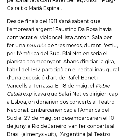
personalitats com Rafel Benet, Antoni Puig-
Gairalt o Marià Espinal.
Des de finals del 1911 s'anà sabent que
l'empresari argentí Faustino Da Rosa havia
contractat el violoncel·lista Antoni Sala per
fer una
tournée
de tres mesos, durant l'estiu,
per l'Amèrica del Sud. Blai Net en seria el
pianista acompanyant. Abans d'iniciar la gira,
l'abril del 1912 participà en el recital inaugural
d'una exposició d'art de Rafel Benet i
Vancells a Terrassa. El 18 de maig, el
Poble
Català
explicava que Sala i Net es dirigien cap
a Lisboa, on donarien dos concerts al Teatro
Nacional. Embarcarien cap a l'Amèrica del
Sud el 27 de maig, on desembarcarien el 10
de juny, a Rio de Janeiro; van fer concerts al
Brasil (almenys vuit), l’Argentina (al Teatro