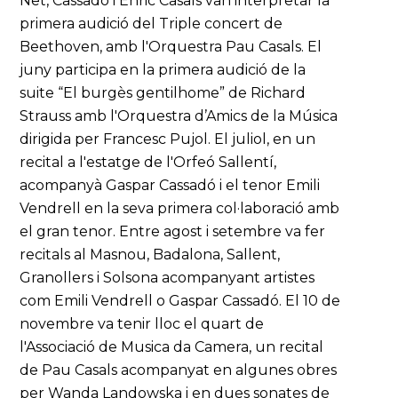
Net, Cassadó i Enric Casals van interpretar la
primera audició del Triple concert de
Beethoven, amb l'Orquestra Pau Casals. El
juny participa en la primera audició de la
suite “El burgès gentilhome” de Richard
Strauss amb l'Orquestra d’Amics de la Música
dirigida per Francesc Pujol. El juliol, en un
recital a l'estatge de l'Orfeó Sallentí,
acompanyà Gaspar Cassadó i el tenor Emili
Vendrell en la seva primera col·laboració amb
el gran tenor. Entre agost i setembre va fer
recitals al Masnou, Badalona, Sallent,
Granollers i Solsona acompanyant artistes
com Emili Vendrell o Gaspar Cassadó. El 10 de
novembre va tenir lloc el quart de
l'Associació de Musica da Camera, un recital
de Pau Casals acompanyat en algunes obres
per Wanda Landowska i en dues sonates de