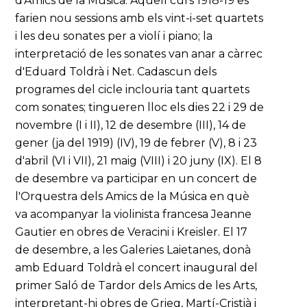
d'Amics de la Música. Aquell curs 1918-19 es
farien nou sessions amb els vint-i-set quartets
i les deu sonates per a violí i piano; la
interpretació de les sonates van anar a càrrec
d'Eduard Toldrà i Net. Cadascun dels
programes del cicle inclouria tant quartets
com sonates; tingueren lloc els dies 22 i 29 de
novembre (I i II), 12 de desembre (III), 14 de
gener (ja del 1919) (IV), 19 de febrer (V), 8 i 23
d'abril (VI i VII), 21 maig (VIII) i 20 juny (IX). El 8
de desembre va participar en un concert de
l'Orquestra dels Amics de la Música en què
va acompanyar la violinista francesa Jeanne
Gautier en obres de Veracini i Kreisler. El 17
de desembre, a les Galeries Laietanes, donà
amb Eduard Toldrà el concert inaugural del
primer Saló de Tardor dels Amics de les Arts,
interpretant-hi obres de Grieg, Martí-Cristià i