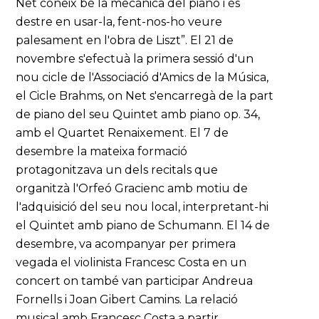
Net coneix bé la mecànica del piano i és
destre en usar-la, fent-nos-ho veure
palesament en l'obra de Liszt”. El 21 de
novembre s'efectuà la primera sessió d'un
nou cicle de l'Associació d'Amics de la Música,
el Cicle Brahms, on Net s'encarregà de la part
de piano del seu Quintet amb piano op. 34,
amb el Quartet Renaixement. El 7 de
desembre la mateixa formació
protagonitzava un dels recitals que
organitzà l'Orfeó Gracienc amb motiu de
l'adquisició del seu nou local, interpretant-hi
el Quintet amb piano de Schumann. El 14 de
desembre, va acompanyar per primera
vegada el violinista Francesc Costa en un
concert on també van participar Andreua
Fornells i Joan Gibert Camins. La relació
musical amb Francesc Costa a partir