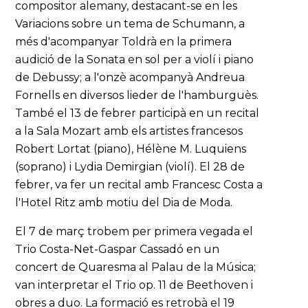
compositor alemany, destacant-se en les
Variacions sobre un tema de Schumann, a
més d'acompanyar Toldrà en la primera
audició de la Sonata en sol per a violí i piano
de Debussy; a l'onzè acompanyà Andreua
Fornells en diversos lieder de l'hamburguès.
També el 13 de febrer participà en un recital
a la Sala Mozart amb els artistes francesos
Robert Lortat (piano), Hélène M. Luquiens
(soprano) i Lydia Demirgian (violí). El 28 de
febrer, va fer un recital amb Francesc Costa a
l'Hotel Ritz amb motiu del Dia de Moda.
El 7 de març trobem per primera vegada el
Trio Costa-Net-Gaspar Cassadó en un
concert de Quaresma al Palau de la Música;
van interpretar el Trio op. 11 de Beethoven i
obres a duo. La formació es retrobà el 19