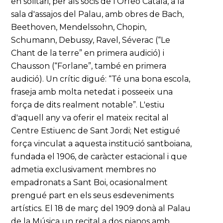
en solitari, per als socis de l'Orfeó Català, a la
sala d'assajos del Palau, amb obres de Bach,
Beethoven, Mendelssohn, Chopin,
Schumann, Debussy, Ravel, Séverac (“Le
Chant de la terre” en primera audició) i
Chausson (“Forlane”, també en primera
audició). Un crític digué: “Té una bona escola,
fraseja amb molta netedat i posseeix una
força de dits realment notable”. L'estiu
d'aquell any va oferir el mateix recital al
Centre Estiuenc de Sant Jordi; Net estigué
força vinculat a aquesta institució santboiana,
fundada el 1906, de caràcter estacional i que
admetia exclusivament membres no
empadronats a Sant Boi, ocasionalment
prengué part en els seus esdeveniments
artístics. El 18 de març del 1909 donà al Palau
de la Música un recital a dos pianos amb