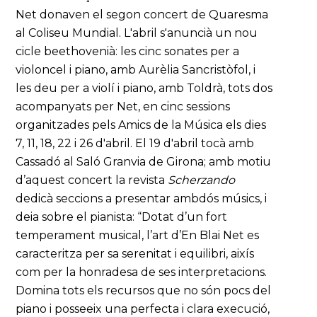
Net donaven el segon concert de Quaresma
al Coliseu Mundial. L'abril s'anuncià un nou
cicle beethovenià: les cinc sonates per a
violoncel i piano, amb Aurèlia Sancristòfol, i
les deu per a violí i piano, amb Toldrà, tots dos
acompanyats per Net, en cinc sessions
organitzades pels Amics de la Música els dies
7, 11, 18, 22 i 26 d'abril. El 19 d'abril tocà amb
Cassadó al Saló Granvia de Girona; amb motiu
d’aquest concert la revista
Scherzando
dedicà seccions a presentar ambdós músics, i
deia sobre el pianista: “Dotat d’un fort
temperament musical, l’art d’En Blai Net es
caracteritza per sa serenitat i equilibri, aixís
com per la honradesa de ses interpretacions.
Domina tots els recursos que no són pocs del
piano i posseeix una perfecta i clara execució,