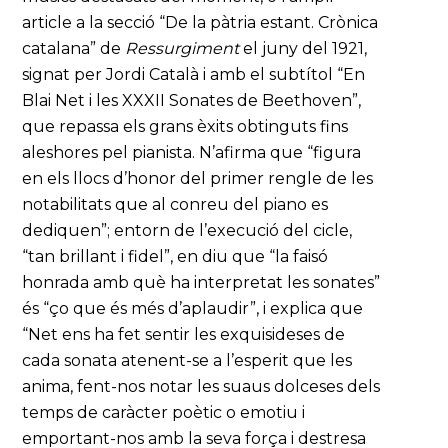
article a la secció “De la pàtria estant. Crònica
catalana” de
Ressurgiment
el juny del 1921,
signat per Jordi Català i amb el subtítol “En
Blai Net i les XXXII Sonates de Beethoven”,
que repassa els grans èxits obtinguts fins
aleshores pel pianista. N’afirma que “figura
en els llocs d’honor del primer rengle de les
notabilitats que al conreu del piano es
dediquen”; entorn de l’execució del cicle,
“tan brillant i fidel”, en diu que “la faisó
honrada amb què ha interpretat les sonates”
és “ço que és més d’aplaudir”, i explica que
“Net ens ha fet sentir les exquisideses de
cada sonata atenent-se a l’esperit que les
anima, fent-nos notar les suaus dolceses dels
temps de caràcter poètic o emotiu i
emportant-nos amb la seva força i destresa