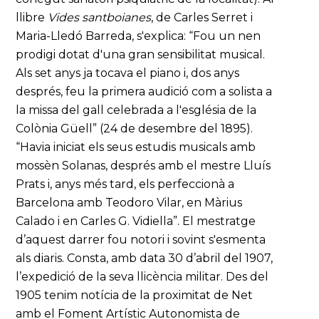
llibre
Vides santboianes
, de Carles Serret i
Maria-Lledó Barreda, s'explica: “Fou un nen
prodigi dotat d'una gran sensibilitat musical.
Als set anys ja tocava el piano i, dos anys
després, feu la primera audició com a solista a
la missa del gall celebrada a l'església de la
Colònia Güell” (24 de desembre del 1895).
“Havia iniciat els seus estudis musicals amb
mossèn Solanas, després amb el mestre Lluís
Prats i, anys més tard, els perfeccionà a
Barcelona amb Teodoro Vilar, en Màrius
Calado i en Carles G. Vidiella”. El mestratge
d’aquest darrer fou notori i sovint s'esmenta
als diaris. Consta, amb data 30 d’abril del 1907,
l’expedició de la seva llicència militar. Des del
1905 tenim notícia de la proximitat de Net
amb el Foment Artístic Autonomista de