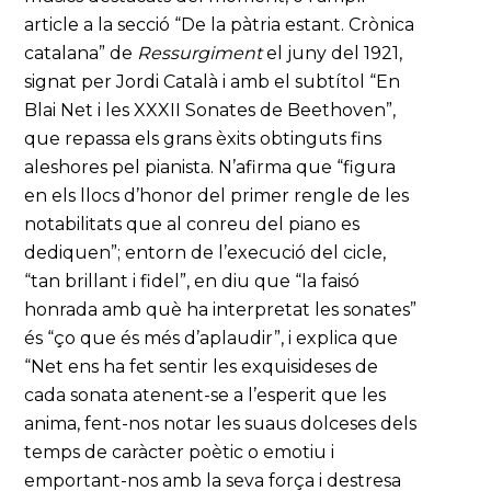
article a la secció “De la pàtria estant. Crònica
catalana” de
Ressurgiment
el juny del 1921,
signat per Jordi Català i amb el subtítol “En
Blai Net i les XXXII Sonates de Beethoven”,
que repassa els grans èxits obtinguts fins
aleshores pel pianista. N’afirma que “figura
en els llocs d’honor del primer rengle de les
notabilitats que al conreu del piano es
dediquen”; entorn de l’execució del cicle,
“tan brillant i fidel”, en diu que “la faisó
honrada amb què ha interpretat les sonates”
és “ço que és més d’aplaudir”, i explica que
“Net ens ha fet sentir les exquisideses de
cada sonata atenent-se a l’esperit que les
anima, fent-nos notar les suaus dolceses dels
temps de caràcter poètic o emotiu i
emportant-nos amb la seva força i destresa