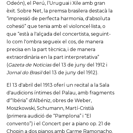
Odeón), el Perú, l’Uruguai i Xile amb gran
èxit. Sobre Net, la premsa brasilera destacà la
“impressió de perfecta harmonia, d'absoluta
cohesió” que tenia amb el violoncel·lista, o
que “està a l'alçada del concertista, seguint-
lo com l'ombra segueix el cos, de manera
precisa en la part tècnica, i de manera
extraordinària en la part interpretativa”
(
Gazeta de Noticias
del 13 de juny del 1912 i
Jornal do Brasil
del 13 de juny del 1912).
El 13 d'abril del 1913 oferí un recital a la Sala
d'audicions íntimes del Palau, amb fragments
d'“Ibéria” d'Albéniz, obres de Weber,
Moszkowski, Schumann, Martí-Cristià
(primera audició de “Pamplona” i “El
convento”) i el Concert per a piano op. 21 de
Chopin a dos pianos amb Carme Ramonacho.