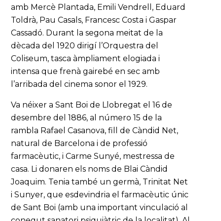
amb Mercè Plantada, Emili Vendrell, Eduard
Toldrà, Pau Casals, Francesc Costa i Gaspar
Cassadó. Durant la segona meitat de la
dècada del 1920 dirigí l’Orquestra del
Coliseum, tasca àmpliament elogiada i
intensa que frenà gairebé en sec amb
l’arribada del cinema sonor el 1929.
Va néixer a Sant Boi de Llobregat el 16 de
desembre del 1886, al número 15 de la
rambla Rafael Casanova, fill de Càndid Net,
natural de Barcelona i de professió
farmacèutic, i Carme Sunyé, mestressa de
casa. Li donaren els noms de Blai Càndid
Joaquim. Tenia també un germà, Trinitat Net
i Sunyer, que esdevindria el farmacèutic únic
de Sant Boi (amb una important vinculació al
conegut sanatori psiquiàtric de la localitat). Al