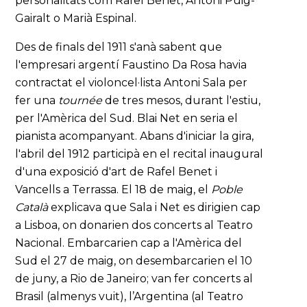
personalitats com Rafel Benet, Antoni Puig-
Gairalt o Marià Espinal.
Des de finals del 1911 s'anà sabent que
l'empresari argentí Faustino Da Rosa havia
contractat el violoncel·lista Antoni Sala per
fer una
tournée
de tres mesos, durant l'estiu,
per l'Amèrica del Sud. Blai Net en seria el
pianista acompanyant. Abans d'iniciar la gira,
l'abril del 1912 participà en el recital inaugural
d'una exposició d'art de Rafel Benet i
Vancells a Terrassa. El 18 de maig, el
Poble
Català
explicava que Sala i Net es dirigien cap
a Lisboa, on donarien dos concerts al Teatro
Nacional. Embarcarien cap a l'Amèrica del
Sud el 27 de maig, on desembarcarien el 10
de juny, a Rio de Janeiro; van fer concerts al
Brasil (almenys vuit), l’Argentina (al Teatro