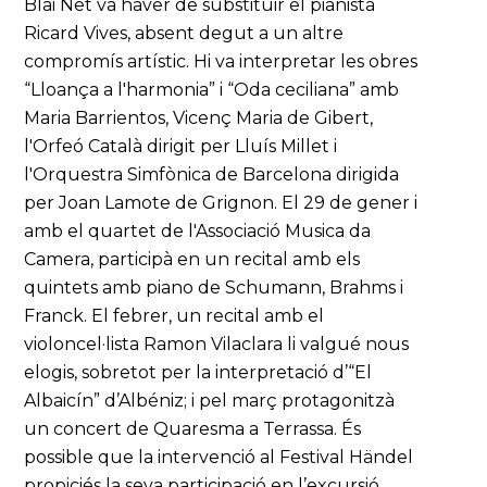
Blai Net va haver de substituir el pianista
Ricard Vives, absent degut a un altre
compromís artístic. Hi va interpretar les obres
“Lloança a l'harmonia” i “Oda ceciliana” amb
Maria Barrientos, Vicenç Maria de Gibert,
l'Orfeó Català dirigit per Lluís Millet i
l'Orquestra Simfònica de Barcelona dirigida
per Joan Lamote de Grignon. El 29 de gener i
amb el quartet de l'Associació Musica da
Camera, participà en un recital amb els
quintets amb piano de Schumann, Brahms i
Franck. El febrer, un recital amb el
violoncel·lista Ramon Vilaclara li valgué nous
elogis, sobretot per la interpretació d’“El
Albaicín” d’Albéniz; i pel març protagonitzà
un concert de Quaresma a Terrassa. És
possible que la intervenció al Festival Händel
propiciés la seva participació en l’excursió