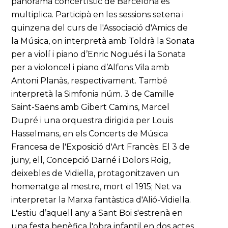
panorama concertístic de Barcelona es
multiplica. Participà en les sessions setena i
quinzena del curs de l'Associació d'Amics de
la Música, on interpretà amb Toldrà la Sonata
per a violí i piano d’Enric Nogués i la Sonata
per a violoncel i piano d’Alfons Vila amb
Antoni Planàs, respectivament. També
interpretà la Simfonia núm. 3 de Camille
Saint-Saëns amb Gibert Camins, Marcel
Dupré i una orquestra dirigida per Louis
Hasselmans, en els Concerts de Música
Francesa de l'Exposició d'Art Francès. El 3 de
juny, ell, Concepció Darné i Dolors Roig,
deixebles de Vidiella, protagonitzaven un
homenatge al mestre, mort el 1915; Net va
interpretar la Marxa fantàstica d'Alió-Vidiella.
L'estiu d’aquell any a Sant Boi s'estrenà en
una festa benèfica l'obra infantil en dos actes