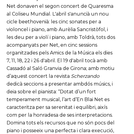
Net donaven el segon concert de Quaresma
al Coliseu Mundial. L'abril s'anuncià un nou
cicle beethovenià: les cinc sonates per a
violoncel i piano, amb Aurèlia Sancristòfol, i
les deu per a violí i piano, amb Toldrà, tots dos
acompanyats per Net, en cinc sessions
organitzades pels Amics de la Música els dies
7, 11, 18, 22 i 26 d'abril. El 19 d'abril tocà amb
Cassadó al Saló Granvia de Girona; amb motiu
d’aquest concert la revista
Scherzando
dedicà seccions a presentar ambdós músics, i
deia sobre el pianista: “Dotat d’un fort
temperament musical, l’art d’En Blai Net es
caracteritza per sa serenitat i equilibri, aixís
com per la honradesa de ses interpretacions.
Domina tots els recursos que no són pocs del
piano i posseeix una perfecta i clara execució,