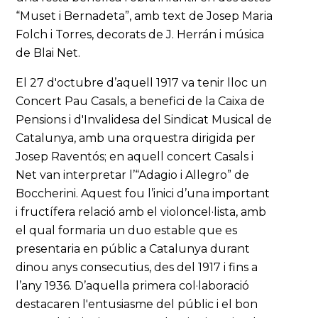
“Muset i Bernadeta”, amb text de Josep Maria
Folch i Torres, decorats de J. Herrán i música
de Blai Net.
El 27 d'octubre d’aquell 1917 va tenir lloc un
Concert Pau Casals, a benefici de la Caixa de
Pensions i d'Invalidesa del Sindicat Musical de
Catalunya, amb una orquestra dirigida per
Josep Raventós; en aquell concert Casals i
Net van interpretar l’“Adagio i Allegro” de
Boccherini. Aquest fou l’inici d’una important
i fructífera relació amb el violoncel·lista, amb
el qual formaria un duo estable que es
presentaria en públic a Catalunya durant
dinou anys consecutius, des del 1917 i fins a
l’any 1936. D’aquella primera col·laboració
destacaren l'entusiasme del públic i el bon