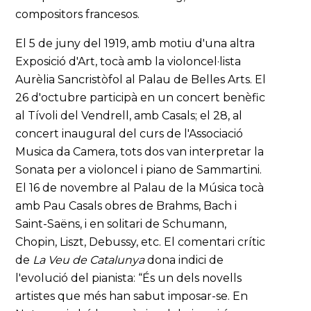
compositors francesos.
El 5 de juny del 1919, amb motiu d'una altra
Exposició d'Art, tocà amb la violoncel·lista
Aurèlia Sancristòfol al Palau de Belles Arts. El
26 d'octubre participà en un concert benèfic
al Tívoli del Vendrell, amb Casals; el 28, al
concert inaugural del curs de l'Associació
Musica da Camera, tots dos van interpretar la
Sonata per a violoncel i piano de Sammartini.
El 16 de novembre al Palau de la Música tocà
amb Pau Casals obres de Brahms, Bach i
Saint-Saëns, i en solitari de Schumann,
Chopin, Liszt, Debussy, etc. El comentari crític
de
La Veu de Catalunya
dona indici de
l'evolució del pianista: “És un dels novells
artistes que més han sabut imposar-se. En