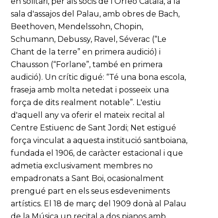
en solitari, per als socis de l'Orfeó Català, a la
sala d'assajos del Palau, amb obres de Bach,
Beethoven, Mendelssohn, Chopin,
Schumann, Debussy, Ravel, Séverac (“Le
Chant de la terre” en primera audició) i
Chausson (“Forlane”, també en primera
audició). Un crític digué: “Té una bona escola,
fraseja amb molta netedat i posseeix una
força de dits realment notable”. L'estiu
d'aquell any va oferir el mateix recital al
Centre Estiuenc de Sant Jordi; Net estigué
força vinculat a aquesta institució santboiana,
fundada el 1906, de caràcter estacional i que
admetia exclusivament membres no
empadronats a Sant Boi, ocasionalment
prengué part en els seus esdeveniments
artístics. El 18 de març del 1909 donà al Palau
de la Música un recital a dos pianos amb