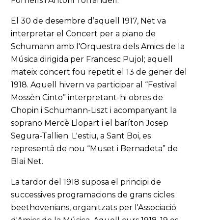
Fornells i Antoni Torrandell.
El 30 de desembre d’aquell 1917, Net va
interpretar el Concert per a piano de
Schumann amb l'Orquestra dels Amics de la
Música dirigida per Francesc Pujol; aquell
mateix concert fou repetit el 13 de gener del
1918. Aquell hivern va participar al “Festival
Mossèn Cinto” interpretant-hi obres de
Chopin i Schumann-Liszt i acompanyant la
soprano Mercè Llopart i el baríton Josep
Segura-Tallien. L'estiu, a Sant Boi, es
representà de nou “Muset i Bernadeta” de
Blai Net.
La tardor del 1918 suposa el principi de
successives programacions de grans cicles
beethovenians, organitzats per l'Associació