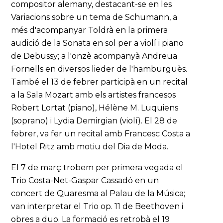
compositor alemany, destacant-se en les
Variacions sobre un tema de Schumann, a
més d'acompanyar Toldrà en la primera
audició de la Sonata en sol per a violí i piano
de Debussy; a l'onzè acompanyà Andreua
Fornells en diversos lieder de l'hamburguès.
També el 13 de febrer participà en un recital
a la Sala Mozart amb els artistes francesos
Robert Lortat (piano), Hélène M. Luquiens
(soprano) i Lydia Demirgian (violí). El 28 de
febrer, va fer un recital amb Francesc Costa a
l'Hotel Ritz amb motiu del Dia de Moda.
El 7 de març trobem per primera vegada el
Trio Costa-Net-Gaspar Cassadó en un
concert de Quaresma al Palau de la Música;
van interpretar el Trio op. 11 de Beethoven i
obres a duo. La formació es retrobà el 19