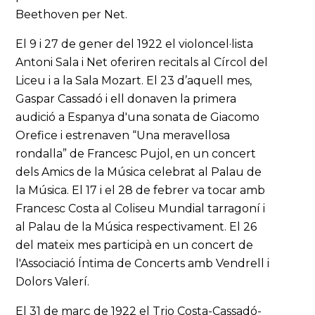
Beethoven per Net.
El 9 i 27 de gener del 1922 el violoncel·lista
Antoni Sala i Net oferiren recitals al Círcol del
Liceu i a la Sala Mozart. El 23 d’aquell mes,
Gaspar Cassadó i ell donaven la primera
audició a Espanya d'una sonata de Giacomo
Orefice i estrenaven “Una meravellosa
rondalla” de Francesc Pujol, en un concert
dels Amics de la Música celebrat al Palau de
la Música. El 17 i el 28 de febrer va tocar amb
Francesc Costa al Coliseu Mundial tarragoní i
al Palau de la Música respectivament. El 26
del mateix mes participà en un concert de
l'Associació Íntima de Concerts amb Vendrell i
Dolors Valerí.
El 31 de març de 1922 el Trio Costa-Cassadó-