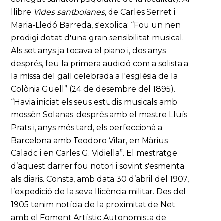
llibre
Vides santboianes
, de Carles Serret i
Maria-Lledó Barreda, s'explica: “Fou un nen
prodigi dotat d'una gran sensibilitat musical.
Als set anys ja tocava el piano i, dos anys
després, feu la primera audició com a solista a
la missa del gall celebrada a l'església de la
Colònia Güell” (24 de desembre del 1895).
“Havia iniciat els seus estudis musicals amb
mossèn Solanas, després amb el mestre Lluís
Prats i, anys més tard, els perfeccionà a
Barcelona amb Teodoro Vilar, en Màrius
Calado i en Carles G. Vidiella”. El mestratge
d’aquest darrer fou notori i sovint s'esmenta
als diaris. Consta, amb data 30 d’abril del 1907,
l’expedició de la seva llicència militar. Des del
1905 tenim notícia de la proximitat de Net
amb el Foment Artístic Autonomista de