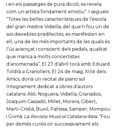
i en els passatges de pura dicció, es revela
com un artista fondament emotiu”. I segueix:
“Totes les belles característiques de l’escola
del gran mestre Vidiella, del que’n fou un de
sos deixebles predilectes, es manifesten en
ell, una de les més importants de les quals és
l’ús aciençat i conscient dels pedals, qualitat
que manca a molts concertistes
d’anomenada”. El 27 d’abril tocà amb Eduard
Toldrà a Granollers. El 24 de maig, XIIIè dels
Amics, donà un recital de piano sol
íntegrament dedicat a obres d'autors
catalans: Alió, Noguera, Vidiella, Granados,
Joaquim Cassadó, Millet, Morera, Gibert,
Martí-Cristià, Buxó, Pahissa, Samper, Mompou
i Gomà. La
Revista Musical Catalana
deia: “Fou
per demés curiós oïr successivament els