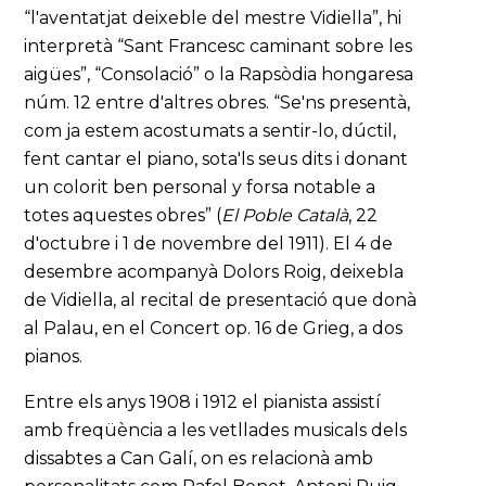
“l'aventatjat deixeble del mestre Vidiella”, hi
interpretà “Sant Francesc caminant sobre les
aigües”, “Consolació” o la Rapsòdia hongaresa
núm. 12 entre d'altres obres. “Se'ns presentà,
com ja estem acostumats a sentir-lo, dúctil,
fent cantar el piano, sota'ls seus dits i donant
un colorit ben personal y forsa notable a
totes aquestes obres” (
El Poble Català
, 22
d'octubre i 1 de novembre del 1911). El 4 de
desembre acompanyà Dolors Roig, deixebla
de Vidiella, al recital de presentació que donà
al Palau, en el Concert op. 16 de Grieg, a dos
pianos.
Entre els anys 1908 i 1912 el pianista assistí
amb freqüència a les vetllades musicals dels
dissabtes a Can Galí, on es relacionà amb