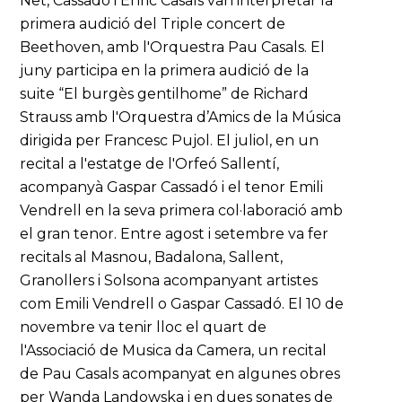
Net, Cassadó i Enric Casals van interpretar la
primera audició del Triple concert de
Beethoven, amb l'Orquestra Pau Casals. El
juny participa en la primera audició de la
suite “El burgès gentilhome” de Richard
Strauss amb l'Orquestra d’Amics de la Música
dirigida per Francesc Pujol. El juliol, en un
recital a l'estatge de l'Orfeó Sallentí,
acompanyà Gaspar Cassadó i el tenor Emili
Vendrell en la seva primera col·laboració amb
el gran tenor. Entre agost i setembre va fer
recitals al Masnou, Badalona, Sallent,
Granollers i Solsona acompanyant artistes
com Emili Vendrell o Gaspar Cassadó. El 10 de
novembre va tenir lloc el quart de
l'Associació de Musica da Camera, un recital
de Pau Casals acompanyat en algunes obres
per Wanda Landowska i en dues sonates de