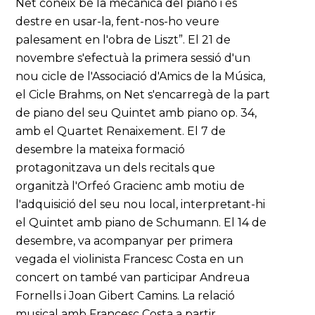
Net coneix bé la mecànica del piano i és
destre en usar-la, fent-nos-ho veure
palesament en l'obra de Liszt”. El 21 de
novembre s'efectuà la primera sessió d'un
nou cicle de l'Associació d'Amics de la Música,
el Cicle Brahms, on Net s'encarregà de la part
de piano del seu Quintet amb piano op. 34,
amb el Quartet Renaixement. El 7 de
desembre la mateixa formació
protagonitzava un dels recitals que
organitzà l'Orfeó Gracienc amb motiu de
l'adquisició del seu nou local, interpretant-hi
el Quintet amb piano de Schumann. El 14 de
desembre, va acompanyar per primera
vegada el violinista Francesc Costa en un
concert on també van participar Andreua
Fornells i Joan Gibert Camins. La relació
musical amb Francesc Costa a partir