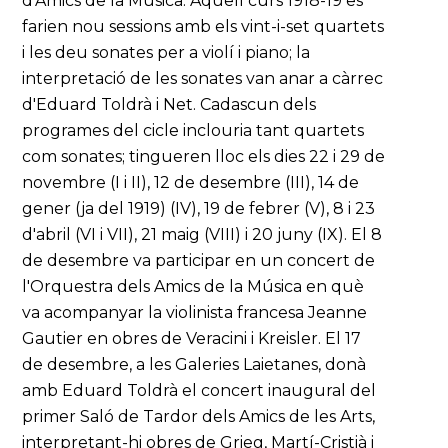
d'Amics de la Música. Aquell curs 1918-19 es
farien nou sessions amb els vint-i-set quartets
i les deu sonates per a violí i piano; la
interpretació de les sonates van anar a càrrec
d'Eduard Toldrà i Net. Cadascun dels
programes del cicle inclouria tant quartets
com sonates; tingueren lloc els dies 22 i 29 de
novembre (I i II), 12 de desembre (III), 14 de
gener (ja del 1919) (IV), 19 de febrer (V), 8 i 23
d'abril (VI i VII), 21 maig (VIII) i 20 juny (IX). El 8
de desembre va participar en un concert de
l'Orquestra dels Amics de la Música en què
va acompanyar la violinista francesa Jeanne
Gautier en obres de Veracini i Kreisler. El 17
de desembre, a les Galeries Laietanes, donà
amb Eduard Toldrà el concert inaugural del
primer Saló de Tardor dels Amics de les Arts,
interpretant-hi obres de Grieg, Martí-Cristià i