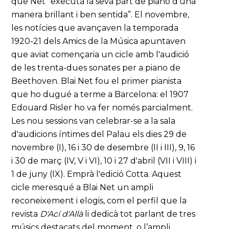
que Net “executà la seva part de piano d'una
manera brillant i ben sentida”. El novembre,
les notícies que avançaven la temporada
1920-21 dels Amics de la Música apuntaven
que aviat començaria un cicle amb l'audició
de les trenta-dues sonates per a piano de
Beethoven. Blai Net fou el primer pianista
que ho dugué a terme a Barcelona: el 1907
Edouard Risler ho va fer només parcialment.
Les nou sessions van celebrar-se a la sala
d'audicions íntimes del Palau els dies 29 de
novembre (I), 16 i 30 de desembre (II i III), 9, 16
i 30 de març (IV, V i VI), 10 i 27 d'abril (VII i VIII) i
1 de juny (IX). Emprà l'edició Cotta. Aquest
cicle meresqué a Blai Net un ampli
reconeixement i elogis, com el perfil que la
revista
D'Ací d'Allà
li dedicà tot parlant de tres
músics destacats del moment, o l’ampli