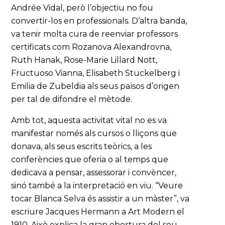
Andrée Vidal, però l’objectiu no fou
convertir-los en professionals. D’altra banda,
va tenir molta cura de reenviar professors
certificats com Rozanova Alexandrovna,
Ruth Hanak, Rose-Marie Lillard Nott,
Fructuoso Vianna, Elisabeth Stuckelberg i
Emilia de Zubeldia als seus països d’origen
per tal de difondre el mètode.
Amb tot, aquesta activitat vital no es va
manifestar només als cursos o lliçons que
donava, als seus escrits teòrics, a les
conferències que oferia o al temps que
dedicava a pensar, assessorar i convèncer,
sinó també a la interpretació en viu. “Veure
tocar Blanca Selva és assistir a un màster”, va
escriure Jacques Hermann a Art Modern el
1910. Això explica la gran obertura del seu