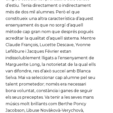
d’estiu. Tenia directament o indirectament
més de dos mil alumnes. Però el que
constitueix una altra característica d’aquest
ensenyament és que no sorgí d’aquell
mètode cap gran nom que després pogués
acreditar la qualitat d’aquell sistema. Mentre
Claude François, Lucette Descave, Yvonne
Lefébure i Jacques Février estan
indissolublement lligats a l’ensenyament de
Marguerite Long, la notorietat de la qual ells
van difondre, res d’això succeí amb Blanca
Selva. Mai va seleccionar cap alumne pel seu
talent prometedor; només era necessari
bona voluntat, constància i ganes de seguir
els seus preceptes. Va tenir a les seves mans
músics molt brillants com Berthe Poncy
Jacobson, Libuse Novàkovà-Verychovà,