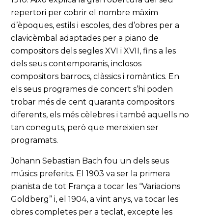
repertori per cobrir el nombre màxim
d’èpoques, estils i escoles, des d’obres per a
clavicèmbal adaptades per a piano de
compositors dels segles XVI i XVII, fins a les
dels seus contemporanis, inclosos
compositors barrocs, clàssics i romàntics. En
els seus programes de concert s’hi poden
trobar més de cent quaranta compositors
diferents, els més cèlebres i també aquells no
tan coneguts, però que mereixien ser
programats.
Johann Sebastian Bach fou un dels seus
músics preferits. El 1903 va ser la primera
pianista de tot França a tocar les “Variacions
Goldberg” i, el 1904, a vint anys, va tocar les
obres completes per a teclat, excepte les