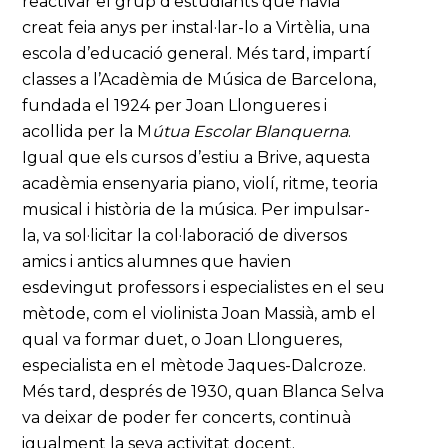
reactivar el grup d’estudiants que havia
creat feia anys per instal·lar-lo a Virtèlia, una
escola d’educació general. Més tard, impartí
classes a l’Acadèmia de Música de Barcelona,
fundada el 1924 per Joan Llongueres i
acollida per la M
útua Escolar Blanquerna
.
Igual que els cursos d’estiu a Brive, aquesta
acadèmia ensenyaria piano, violí, ritme, teoria
musical i història de la música. Per impulsar-
la, va sol·licitar la col·laboració de diversos
amics i antics alumnes que havien
esdevingut professors i especialistes en el seu
mètode, com el violinista Joan Massià, amb el
qual va formar duet, o Joan Llongueres,
especialista en el mètode Jaques-Dalcroze.
Més tard, després de 1930, quan Blanca Selva
va deixar de poder fer concerts, continuà
igualment la seva activitat docent.