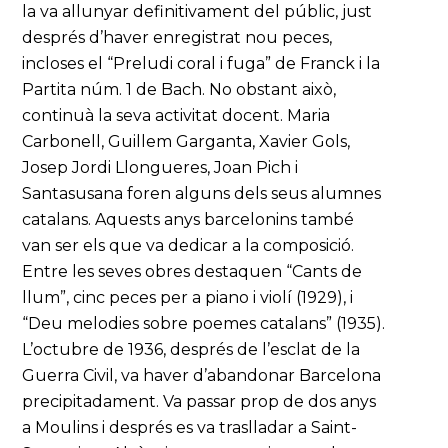
la va allunyar definitivament del públic, just
després d’haver enregistrat nou peces,
incloses el “Preludi coral i fuga” de Franck i la
Partita núm. 1 de Bach. No obstant això,
continuà la seva activitat docent. Maria
Carbonell, Guillem Garganta, Xavier Gols,
Josep Jordi Llongueres, Joan Pich i
Santasusana foren alguns dels seus alumnes
catalans. Aquests anys barcelonins també
van ser els que va dedicar a la composició.
Entre les seves obres destaquen “Cants de
llum”, cinc peces per a piano i violí (1929), i
“Deu melodies sobre poemes catalans” (1935).
L’octubre de 1936, després de l’esclat de la
Guerra Civil, va haver d’abandonar Barcelona
precipitadament. Va passar prop de dos anys
a Moulins i després es va traslladar a Saint-