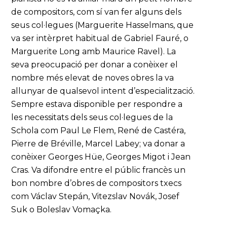
de compositors, com sí van fer alguns dels
seus col·legues (Marguerite Hasselmans, que
va ser intèrpret habitual de Gabriel Fauré, o
Marguerite Long amb Maurice Ravel). La
seva preocupació per donar a conèixer el
nombre més elevat de noves obres la va
allunyar de qualsevol intent d’especialització.
Sempre estava disponible per respondre a
les necessitats dels seus col·legues de la
Schola com Paul Le Flem, René de Castéra,
Pierre de Bréville, Marcel Labey; va donar a
conèixer Georges Hüe, Georges Migot i Jean
Cras. Va difondre entre el públic francès un
bon nombre d’obres de compositors txecs
com Václav Stepán, Vitezslav Novák, Josef
Suk o Boleslav Vomaçka.