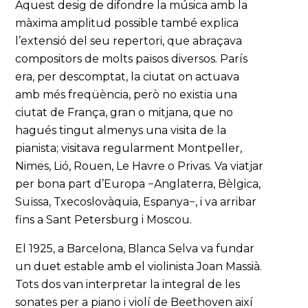
Aquest desig de difondre la música amb la
màxima amplitud possible també explica
l’extensió del seu repertori, que abraçava
compositors de molts països diversos. París
era, per descomptat, la ciutat on actuava
amb més freqüència, però no existia una
ciutat de França, gran o mitjana, que no
hagués tingut almenys una visita de la
pianista; visitava regularment Montpeller,
Nimes, Lió, Rouen, Le Havre o Privas. Va viatjar
per bona part d’Europa −Anglaterra, Bèlgica,
Suïssa, Txecoslovàquia, Espanya−, i va arribar
fins a Sant Petersburg i Moscou.
El 1925, a Barcelona, Blanca Selva va fundar
un duet estable amb el violinista Joan Massià.
Tots dos van interpretar la integral de les
sonates per a piano i violí de Beethoven així