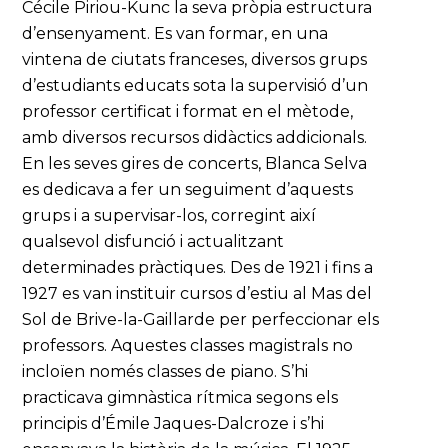
Cécile Piriou-Kunc la seva pròpia estructura
d’ensenyament. Es van formar, en una
vintena de ciutats franceses, diversos grups
d’estudiants educats sota la supervisió d’un
professor certificat i format en el mètode,
amb diversos recursos didàctics addicionals.
En les seves gires de concerts, Blanca Selva
es dedicava a fer un seguiment d’aquests
grups i a supervisar-los, corregint així
qualsevol disfunció i actualitzant
determinades pràctiques. Des de 1921 i fins a
1927 es van instituir cursos d’estiu al Mas del
Sol de Brive-la-Gaillarde per perfeccionar els
professors. Aquestes classes magistrals no
incloïen només classes de piano. S’hi
practicava gimnàstica rítmica segons els
principis d’Émile Jaques-Dalcroze i s’hi