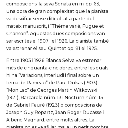
composicions: la seva Sonata en mi op. 63,
una obra de gran complexitat que la pianista
va desxifrar sense dificultat a partir del
mateix manuscrit, i “Thème varié, Fugue et
Chanson”. Aquestes dues composicions van
ser escrites el 1907 i el 1926. La pianista també
va estrenar el seu Quintet op. 81 el 1925.
Entre 1903 i 1926 Blanca Selva va estrenar
més de cinquanta-cinc obres, entre les quals
hi ha “Variacions, interludi i final sobre un
tema de Rameau” de Paul Dukas (1903),
“Mon Lac” de Georges Martin Witkowski
(1921), Barcarola núm. 13 i Nocturn núm. 13
de Gabriel Fauré (1923) o composicions de
Joseph Guy Ropartz, Jean Roger Ducasse i
Alberic Magnard, entre molts altres. La
pianista no es va afiliar mai a un petit nombre