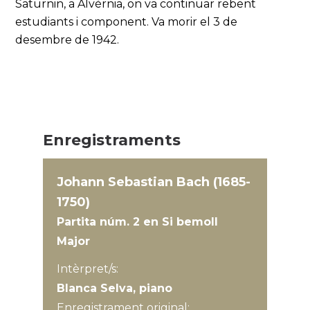
Saturnin, a Alvèrnia, on va continuar rebent
estudiants i component. Va morir el 3 de
desembre de 1942.
Enregistraments
Johann Sebastian Bach (1685-
1750)
Partita núm. 2 en Si bemoll
Major
Intèrpret/s:
Blanca Selva, piano
Enregistrament original: