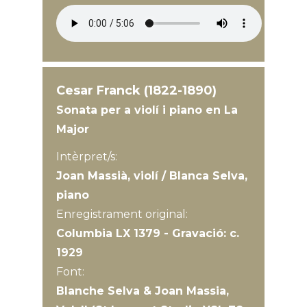
Cesar Franck (1822-1890)
Sonata per a violí i piano en La
Major
Intèrpret/s:
Joan Massià, violí / Blanca Selva,
piano
Enregistrament original:
Columbia LX 1379 - Gravació: c.
1929
Font:
Blanche Selva & Joan Massia,