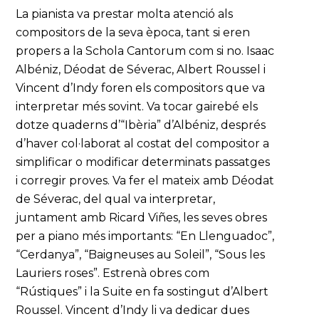
La pianista va prestar molta atenció als
compositors de la seva època, tant si eren
propers a la Schola Cantorum com si no. Isaac
Albéniz, Déodat de Séverac, Albert Roussel i
Vincent d’Indy foren els compositors que va
interpretar més sovint. Va tocar gairebé els
dotze quaderns d’“Ibèria” d’Albéniz, després
d’haver col·laborat al costat del compositor a
simplificar o modificar determinats passatges
i corregir proves. Va fer el mateix amb Déodat
de Séverac, del qual va interpretar,
juntament amb Ricard Viñes, les seves obres
per a piano més importants: “En Llenguadoc”,
“Cerdanya”, “Baigneuses au Soleil”, “Sous les
Lauriers roses”. Estrenà obres com
“Rústiques” i la Suite en fa sostingut d’Albert
Roussel. Vincent d’Indy li va dedicar dues