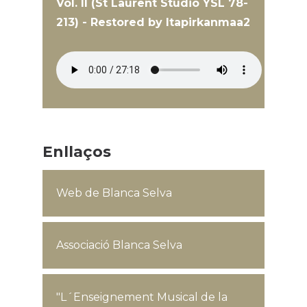
Vol. II (St Laurent Studio YSL 78-
213) - Restored by Itapirkanmaa2
Enllaços
Web de Blanca Selva
Associació Blanca Selva
"L´Enseignement Musical de la