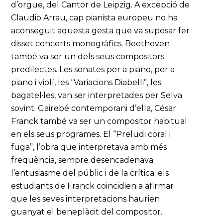
d’orgue, del Cantor de Leipzig. A excepció de
Claudio Arrau, cap pianista europeu no ha
aconseguit aquesta gesta que va suposar fer
disset concerts monogràfics. Beethoven
també va ser un dels seus compositors
predilectes. Les sonates per a piano, per a
piano i violí, les “Variacions Diabelli”, les
bagatel·les, van ser interpretades per Selva
sovint. Gairebé contemporani d’ella, César
Franck també va ser un compositor habitual
en els seus programes. El “Preludi coral i
fuga”, l’obra que interpretava amb més
freqüència, sempre desencadenava
l’entusiasme del públic i de la crítica; els
estudiants de Franck coincidien a afirmar
que les seves interpretacions haurien
guanyat el beneplàcit del compositor.