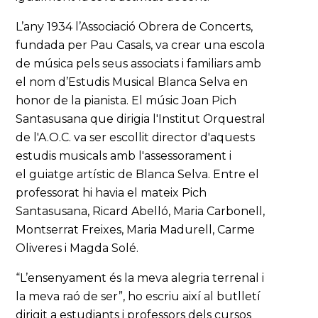
L’any 1934 l’Associació Obrera de Concerts,
fundada per Pau Casals, va crear una escola
de música pels seus associats i familiars amb
el nom d’Estudis Musical Blanca Selva en
honor de la pianista. El músic Joan Pich
Santasusana que dirigia l'Institut Orquestral
de l'A.O.C. va ser escollit director d'aquests
estudis musicals amb l'assessorament i
el guiatge artístic de Blanca Selva. Entre el
professorat hi havia el mateix Pich
Santasusana, Ricard Abelló, Maria Carbonell,
Montserrat Freixes, Maria Madurell, Carme
Oliveres i Magda Solé.
“L’ensenyament és la meva alegria terrenal i
la meva raó de ser”, ho escriu així al butlletí
dirigit a estudiants i professors dels cursos