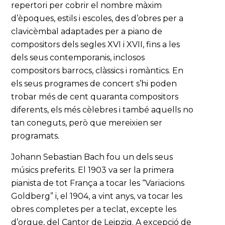
repertori per cobrir el nombre màxim
d’èpoques, estils i escoles, des d’obres per a
clavicèmbal adaptades per a piano de
compositors dels segles XVI i XVII, fins a les
dels seus contemporanis, inclosos
compositors barrocs, clàssics i romàntics. En
els seus programes de concert s’hi poden
trobar més de cent quaranta compositors
diferents, els més cèlebres i també aquells no
tan coneguts, però que mereixien ser
programats.
Johann Sebastian Bach fou un dels seus
músics preferits. El 1903 va ser la primera
pianista de tot França a tocar les “Variacions
Goldberg” i, el 1904, a vint anys, va tocar les
obres completes per a teclat, excepte les
d’orgue, del Cantor de Leipzig. A excepció de