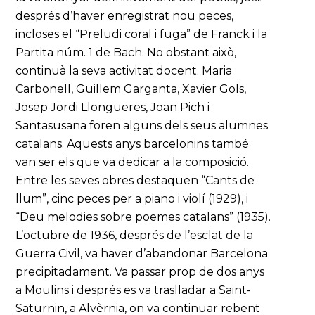
després d’haver enregistrat nou peces,
incloses el “Preludi coral i fuga” de Franck i la
Partita núm. 1 de Bach. No obstant això,
continuà la seva activitat docent. Maria
Carbonell, Guillem Garganta, Xavier Gols,
Josep Jordi Llongueres, Joan Pich i
Santasusana foren alguns dels seus alumnes
catalans. Aquests anys barcelonins també
van ser els que va dedicar a la composició.
Entre les seves obres destaquen “Cants de
llum”, cinc peces per a piano i violí (1929), i
“Deu melodies sobre poemes catalans” (1935).
L’octubre de 1936, després de l’esclat de la
Guerra Civil, va haver d’abandonar Barcelona
precipitadament. Va passar prop de dos anys
a Moulins i després es va traslladar a Saint-
Saturnin, a Alvèrnia, on va continuar rebent