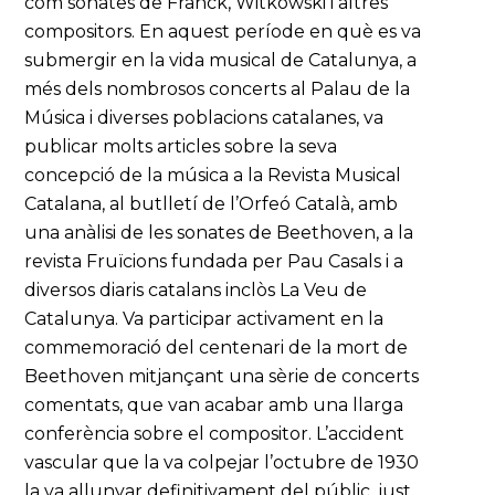
com sonates de Franck, Witkowski i altres
compositors. En aquest període en què es va
submergir en la vida musical de Catalunya, a
més dels nombrosos concerts al Palau de la
Música i diverses poblacions catalanes, va
publicar molts articles sobre la seva
concepció de la música a la Revista Musical
Catalana, al butlletí de l’Orfeó Català, amb
una anàlisi de les sonates de Beethoven, a la
revista Fruïcions fundada per Pau Casals i a
diversos diaris catalans inclòs La Veu de
Catalunya. Va participar activament en la
commemoració del centenari de la mort de
Beethoven mitjançant una sèrie de concerts
comentats, que van acabar amb una llarga
conferència sobre el compositor. L’accident
vascular que la va colpejar l’octubre de 1930
la va allunyar definitivament del públic, just