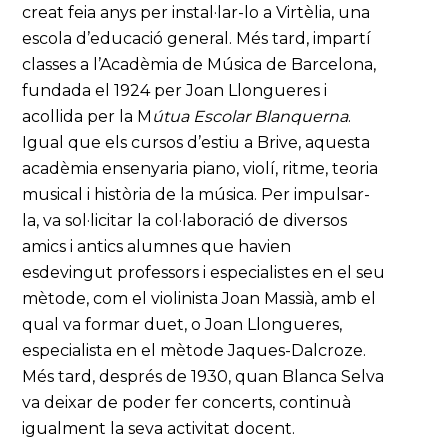
creat feia anys per instal·lar-lo a Virtèlia, una
escola d’educació general. Més tard, impartí
classes a l’Acadèmia de Música de Barcelona,
fundada el 1924 per Joan Llongueres i
acollida per la M
útua Escolar Blanquerna
.
Igual que els cursos d’estiu a Brive, aquesta
acadèmia ensenyaria piano, violí, ritme, teoria
musical i història de la música. Per impulsar-
la, va sol·licitar la col·laboració de diversos
amics i antics alumnes que havien
esdevingut professors i especialistes en el seu
mètode, com el violinista Joan Massià, amb el
qual va formar duet, o Joan Llongueres,
especialista en el mètode Jaques-Dalcroze.
Més tard, després de 1930, quan Blanca Selva
va deixar de poder fer concerts, continuà
igualment la seva activitat docent.