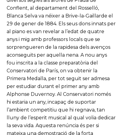
diversos segles als afores de Prada de
Conflent, al departament del Rosselló,
Blanca Selva va néixer a Brive-la-Gaillarde el
29 de gener de 1884. Els seus dons innats per
al piano es van revelar a l’edat de quatre
anys i mig amb professors locals que se
sorprengueren de la rapidesa dels avenços
aconseguits per aquella nena. A nou anys
fou inscrita a la classe preparatòria del
Conservatori de París, on va obtenir la
Primera Medalla, per tot seguit ser admesa
per estudiar durant el primer any amb
Alphonse Duvernoy. Al Conservatori només
hi estaria un any, incapaç de suportar
l’ambient competitiu que hi regnava, tan
lluny de l’esperit musical al qual volia dedicar
la seva vida. Aquesta renúncia és per si
mateixa una demostració de la forta