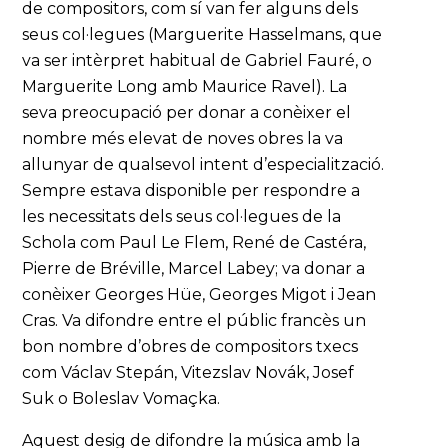
de compositors, com sí van fer alguns dels
seus col·legues (Marguerite Hasselmans, que
va ser intèrpret habitual de Gabriel Fauré, o
Marguerite Long amb Maurice Ravel). La
seva preocupació per donar a conèixer el
nombre més elevat de noves obres la va
allunyar de qualsevol intent d’especialització.
Sempre estava disponible per respondre a
les necessitats dels seus col·legues de la
Schola com Paul Le Flem, René de Castéra,
Pierre de Bréville, Marcel Labey; va donar a
conèixer Georges Hüe, Georges Migot i Jean
Cras. Va difondre entre el públic francès un
bon nombre d’obres de compositors txecs
com Václav Stepán, Vitezslav Novák, Josef
Suk o Boleslav Vomaçka.
Aquest desig de difondre la música amb la