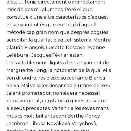
d’estiu. Tenia directament o indirectament
més de dos mil alumnes. Però el que
constitueix una altra característica d’aquest
ensenyament és que no sorgí d’aquell
mètode cap gran nom que després pogués
acreditar la qualitat d’aquell sistema. Mentre
Claude François, Lucette Descave, Yvonne
Lefébure i Jacques Février estan
indissolublement lligats a l’ensenyament de
Marguerite Long, la notorietat de la qual ells
van difondre, res d’això succeí amb Blanca
Selva. Mai va seleccionar cap alumne pel seu
talent prometedor; només era necessari
bona voluntat, constància i ganes de seguir
els seus preceptes. Va tenir a les seves mans
músics molt brillants com Berthe Poncy
Jacobson, Libuse Novàkovà-Verychovà,