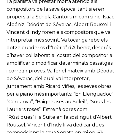
La pianista va prestar molta atenció als
compositors de la seva època, tant si eren
propers a la Schola Cantorum com si no. Isaac
Albéniz, Déodat de Séverac, Albert Roussel i
Vincent d’Indy foren els compositors que va
interpretar més sovint. Va tocar gairebé els
dotze quaderns d’“Ibèria” d’Albéniz, després
d’haver col·laborat al costat del compositor a
simplificar o modificar determinats passatges
i corregir proves. Va fer el mateix amb Déodat
de Séverac, del qual va interpretar,
juntament amb Ricard Viñes, les seves obres
per a piano més importants: “En Llenguadoc”,
“Cerdanya”, “Baigneuses au Soleil”, “Sous les
Lauriers roses”. Estrenà obres com
“Rústiques” i la Suite en fa sostingut d’Albert
Roussel. Vincent d’Indy li va dedicar dues
composicions: la seva Sonata en mi op. 63,