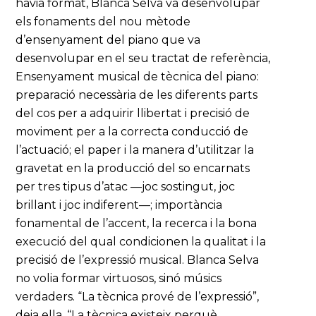
havia format, Blanca Selva va desenvolupar
els fonaments del nou mètode
d’ensenyament del piano que va
desenvolupar en el seu tractat de referència,
Ensenyament musical de tècnica del piano:
preparació necessària de les diferents parts
del cos per a adquirir llibertat i precisió de
moviment per a la correcta conducció de
l’actuació; el paper i la manera d’utilitzar la
gravetat en la producció del so encarnats
per tres tipus d’atac —joc sostingut, joc
brillant i joc indiferent—; importància
fonamental de l’accent, la recerca i la bona
execució del qual condicionen la qualitat i la
precisió de l’expressió musical. Blanca Selva
no volia formar virtuosos, sinó músics
verdaders. “La tècnica prové de l’expressió”,
deia ella. “La tècnica existeix perquè