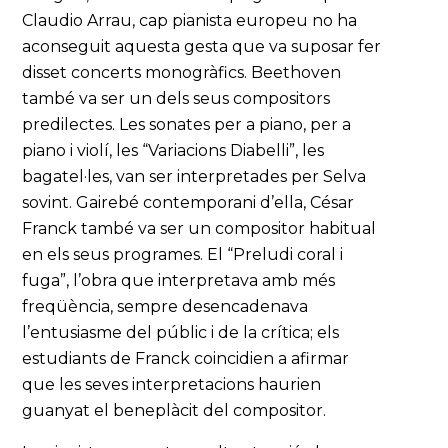
Claudio Arrau, cap pianista europeu no ha
aconseguit aquesta gesta que va suposar fer
disset concerts monogràfics. Beethoven
també va ser un dels seus compositors
predilectes. Les sonates per a piano, per a
piano i violí, les “Variacions Diabelli”, les
bagatel·les, van ser interpretades per Selva
sovint. Gairebé contemporani d’ella, César
Franck també va ser un compositor habitual
en els seus programes. El “Preludi coral i
fuga”, l’obra que interpretava amb més
freqüència, sempre desencadenava
l’entusiasme del públic i de la crítica; els
estudiants de Franck coincidien a afirmar
que les seves interpretacions haurien
guanyat el beneplàcit del compositor.