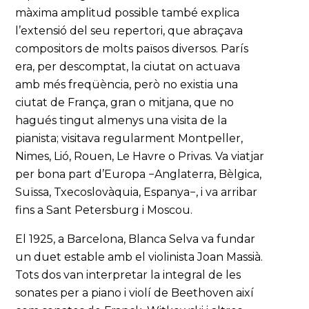
màxima amplitud possible també explica
l’extensió del seu repertori, que abraçava
compositors de molts països diversos. París
era, per descomptat, la ciutat on actuava
amb més freqüència, però no existia una
ciutat de França, gran o mitjana, que no
hagués tingut almenys una visita de la
pianista; visitava regularment Montpeller,
Nimes, Lió, Rouen, Le Havre o Privas. Va viatjar
per bona part d’Europa −Anglaterra, Bèlgica,
Suïssa, Txecoslovàquia, Espanya−, i va arribar
fins a Sant Petersburg i Moscou.
El 1925, a Barcelona, Blanca Selva va fundar
un duet estable amb el violinista Joan Massià.
Tots dos van interpretar la integral de les
sonates per a piano i violí de Beethoven així