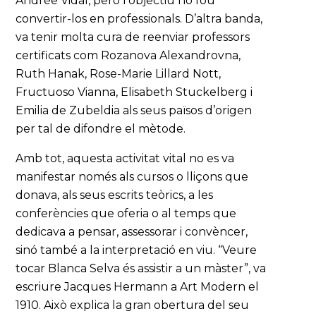
Andrée Vidal, però l’objectiu no fou
convertir-los en professionals. D’altra banda,
va tenir molta cura de reenviar professors
certificats com Rozanova Alexandrovna,
Ruth Hanak, Rose-Marie Lillard Nott,
Fructuoso Vianna, Elisabeth Stuckelberg i
Emilia de Zubeldia als seus països d’origen
per tal de difondre el mètode.
Amb tot, aquesta activitat vital no es va
manifestar només als cursos o lliçons que
donava, als seus escrits teòrics, a les
conferències que oferia o al temps que
dedicava a pensar, assessorar i convèncer,
sinó també a la interpretació en viu. “Veure
tocar Blanca Selva és assistir a un màster”, va
escriure Jacques Hermann a Art Modern el
1910. Això explica la gran obertura del seu