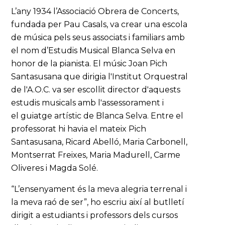
L’any 1934 l’Associació Obrera de Concerts,
fundada per Pau Casals, va crear una escola
de música pels seus associats i familiars amb
el nom d’Estudis Musical Blanca Selva en
honor de la pianista. El músic Joan Pich
Santasusana que dirigia l'Institut Orquestral
de l'A.O.C. va ser escollit director d'aquests
estudis musicals amb l'assessorament i
el guiatge artístic de Blanca Selva. Entre el
professorat hi havia el mateix Pich
Santasusana, Ricard Abelló, Maria Carbonell,
Montserrat Freixes, Maria Madurell, Carme
Oliveres i Magda Solé.
“L’ensenyament és la meva alegria terrenal i
la meva raó de ser”, ho escriu així al butlletí
dirigit a estudiants i professors dels cursos