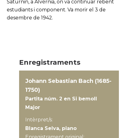
Saturnin, a Alvèrnia, on va continuar rebent
estudiants i component. Va morir el 3 de
desembre de 1942.
Enregistraments
Johann Sebastian Bach (1685-
1750)
Partita núm. 2 en Si bemoll
Major
Intèrpret/s:
Blanca Selva, piano
Enregistrament original: