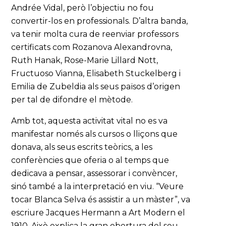
Andrée Vidal, però l’objectiu no fou
convertir-los en professionals. D’altra banda,
va tenir molta cura de reenviar professors
certificats com Rozanova Alexandrovna,
Ruth Hanak, Rose-Marie Lillard Nott,
Fructuoso Vianna, Elisabeth Stuckelberg i
Emilia de Zubeldia als seus països d’origen
per tal de difondre el mètode.
Amb tot, aquesta activitat vital no es va
manifestar només als cursos o lliçons que
donava, als seus escrits teòrics, a les
conferències que oferia o al temps que
dedicava a pensar, assessorar i convèncer,
sinó també a la interpretació en viu. “Veure
tocar Blanca Selva és assistir a un màster”, va
escriure Jacques Hermann a Art Modern el
1910. Això explica la gran obertura del seu