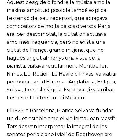
Aquest desig de difondre la música amb la
màxima amplitud possible també explica
l’extensió del seu repertori, que abraçava
compositors de molts països diversos. París
era, per descomptat, la ciutat on actuava
amb més freqüència, però no existia una
ciutat de França, gran o mitjana, que no
hagués tingut almenys una visita de la
pianista; visitava regularment Montpeller,
Nimes, Lió, Rouen, Le Havre o Privas. Va viatjar
per bona part d’Europa −Anglaterra, Bèlgica,
Suïssa, Txecoslovàquia, Espanya−, i va arribar
fins a Sant Petersburg i Moscou.
El 1925, a Barcelona, Blanca Selva va fundar
un duet estable amb el violinista Joan Massià.
Tots dos van interpretar la integral de les
sonates per a piano i violí de Beethoven així