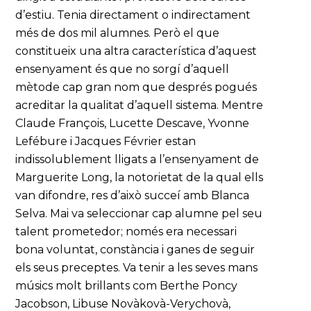
d’estiu. Tenia directament o indirectament
més de dos mil alumnes. Però el que
constitueix una altra característica d’aquest
ensenyament és que no sorgí d’aquell
mètode cap gran nom que després pogués
acreditar la qualitat d’aquell sistema. Mentre
Claude François, Lucette Descave, Yvonne
Lefébure i Jacques Février estan
indissolublement lligats a l’ensenyament de
Marguerite Long, la notorietat de la qual ells
van difondre, res d’això succeí amb Blanca
Selva. Mai va seleccionar cap alumne pel seu
talent prometedor; només era necessari
bona voluntat, constància i ganes de seguir
els seus preceptes. Va tenir a les seves mans
músics molt brillants com Berthe Poncy
Jacobson, Libuse Novàkovà-Verychovà,