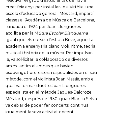
reactivar el grup d’estudiants que havia
creat feia anys per instal·lar-lo a Virtèlia, una
escola d’educació general. Més tard, impartí
classes a l’Acadèmia de Música de Barcelona,
fundada el 1924 per Joan Llongueres i
acollida per la M
útua Escolar Blanquerna
.
Igual que els cursos d’estiu a Brive, aquesta
acadèmia ensenyaria piano, violí, ritme, teoria
musical i història de la música. Per impulsar-
la, va sol·licitar la col·laboració de diversos
amics i antics alumnes que havien
esdevingut professors i especialistes en el seu
mètode, com el violinista Joan Massià, amb el
qual va formar duet, o Joan Llongueres,
especialista en el mètode Jaques-Dalcroze.
Més tard, després de 1930, quan Blanca Selva
va deixar de poder fer concerts, continuà
igualment la seva activitat docent.