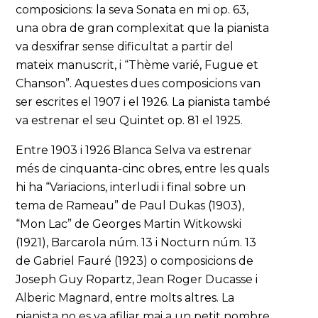
composicions: la seva Sonata en mi op. 63,
una obra de gran complexitat que la pianista
va desxifrar sense dificultat a partir del
mateix manuscrit, i “Thème varié, Fugue et
Chanson”. Aquestes dues composicions van
ser escrites el 1907 i el 1926. La pianista també
va estrenar el seu Quintet op. 81 el 1925.
Entre 1903 i 1926 Blanca Selva va estrenar
més de cinquanta-cinc obres, entre les quals
hi ha “Variacions, interludi i final sobre un
tema de Rameau” de Paul Dukas (1903),
“Mon Lac” de Georges Martin Witkowski
(1921), Barcarola núm. 13 i Nocturn núm. 13
de Gabriel Fauré (1923) o composicions de
Joseph Guy Ropartz, Jean Roger Ducasse i
Alberic Magnard, entre molts altres. La
pianista no es va afiliar mai a un petit nombre