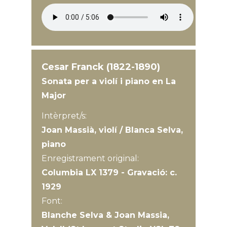
Cesar Franck (1822-1890)
Sonata per a violí i piano en La
Major
Intèrpret/s:
Joan Massià, violí / Blanca Selva,
piano
Enregistrament original:
Columbia LX 1379 - Gravació: c.
1929
Font:
Blanche Selva & Joan Massia,