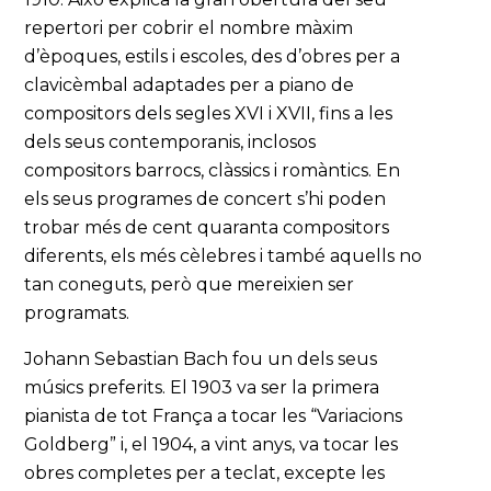
repertori per cobrir el nombre màxim
d’èpoques, estils i escoles, des d’obres per a
clavicèmbal adaptades per a piano de
compositors dels segles XVI i XVII, fins a les
dels seus contemporanis, inclosos
compositors barrocs, clàssics i romàntics. En
els seus programes de concert s’hi poden
trobar més de cent quaranta compositors
diferents, els més cèlebres i també aquells no
tan coneguts, però que mereixien ser
programats.
Johann Sebastian Bach fou un dels seus
músics preferits. El 1903 va ser la primera
pianista de tot França a tocar les “Variacions
Goldberg” i, el 1904, a vint anys, va tocar les
obres completes per a teclat, excepte les