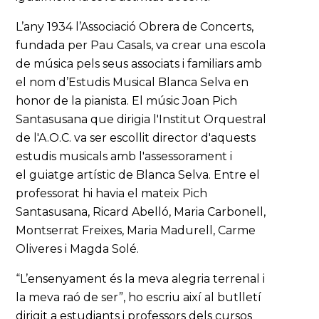
L’any 1934 l’Associació Obrera de Concerts,
fundada per Pau Casals, va crear una escola
de música pels seus associats i familiars amb
el nom d’Estudis Musical Blanca Selva en
honor de la pianista. El músic Joan Pich
Santasusana que dirigia l'Institut Orquestral
de l'A.O.C. va ser escollit director d'aquests
estudis musicals amb l'assessorament i
el guiatge artístic de Blanca Selva. Entre el
professorat hi havia el mateix Pich
Santasusana, Ricard Abelló, Maria Carbonell,
Montserrat Freixes, Maria Madurell, Carme
Oliveres i Magda Solé.
“L’ensenyament és la meva alegria terrenal i
la meva raó de ser”, ho escriu així al butlletí
dirigit a estudiants i professors dels cursos