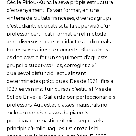
Cécile Piriou-Kunc la seva pròpia estructura
d’ensenyament. Es van formar, en una
vintena de ciutats franceses, diversos grups
d’estudiants educats sota la supervisió d’un
professor certificat i format en el mètode,
amb diversos recursos didàctics addicionals.
En les seves gires de concerts, Blanca Selva
es dedicava a fer un seguiment d’aquests
grups i a supervisar-los, corregint així
qualsevol disfunció i actualitzant
determinades pràctiques. Des de 1921 i fins a
1927 es van instituir cursos d’estiu al Mas del
Sol de Brive-la-Gaillarde per perfeccionar els
professors. Aquestes classes magistrals no
incloïen només classes de piano. S’hi
practicava gimnàstica rítmica segons els
principis d’Émile Jaques-Dalcroze i s’hi