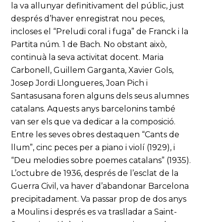
la va allunyar definitivament del públic, just
després d’haver enregistrat nou peces,
incloses el “Preludi coral i fuga” de Franck i la
Partita núm. 1 de Bach. No obstant això,
continuà la seva activitat docent. Maria
Carbonell, Guillem Garganta, Xavier Gols,
Josep Jordi Llongueres, Joan Pich i
Santasusana foren alguns dels seus alumnes
catalans. Aquests anys barcelonins també
van ser els que va dedicar a la composició.
Entre les seves obres destaquen “Cants de
llum”, cinc peces per a piano i violí (1929), i
“Deu melodies sobre poemes catalans” (1935).
L’octubre de 1936, després de l’esclat de la
Guerra Civil, va haver d’abandonar Barcelona
precipitadament. Va passar prop de dos anys
a Moulins i després es va traslladar a Saint-