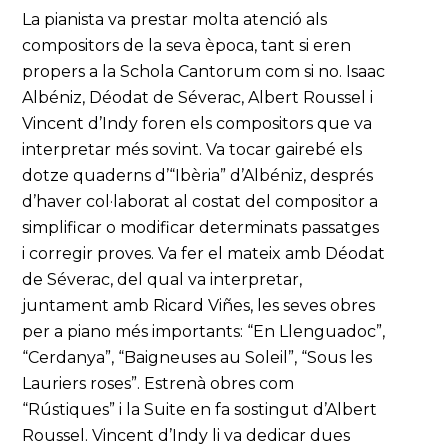
La pianista va prestar molta atenció als
compositors de la seva època, tant si eren
propers a la Schola Cantorum com si no. Isaac
Albéniz, Déodat de Séverac, Albert Roussel i
Vincent d’Indy foren els compositors que va
interpretar més sovint. Va tocar gairebé els
dotze quaderns d’“Ibèria” d’Albéniz, després
d’haver col·laborat al costat del compositor a
simplificar o modificar determinats passatges
i corregir proves. Va fer el mateix amb Déodat
de Séverac, del qual va interpretar,
juntament amb Ricard Viñes, les seves obres
per a piano més importants: “En Llenguadoc”,
“Cerdanya”, “Baigneuses au Soleil”, “Sous les
Lauriers roses”. Estrenà obres com
“Rústiques” i la Suite en fa sostingut d’Albert
Roussel. Vincent d’Indy li va dedicar dues