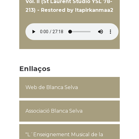
Vol. II (St Laurent Studio YSL 78-
213) - Restored by Itapirkanmaa2
Enllaços
Web de Blanca Selva
Associació Blanca Selva
"L´Enseignement Musical de la