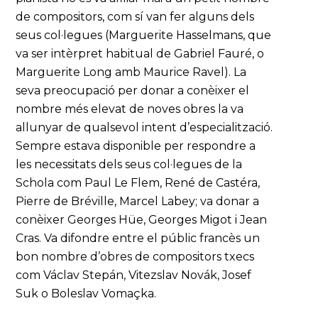
de compositors, com sí van fer alguns dels
seus col·legues (Marguerite Hasselmans, que
va ser intèrpret habitual de Gabriel Fauré, o
Marguerite Long amb Maurice Ravel). La
seva preocupació per donar a conèixer el
nombre més elevat de noves obres la va
allunyar de qualsevol intent d’especialització.
Sempre estava disponible per respondre a
les necessitats dels seus col·legues de la
Schola com Paul Le Flem, René de Castéra,
Pierre de Bréville, Marcel Labey; va donar a
conèixer Georges Hüe, Georges Migot i Jean
Cras. Va difondre entre el públic francès un
bon nombre d’obres de compositors txecs
com Václav Stepán, Vitezslav Novák, Josef
Suk o Boleslav Vomaçka.