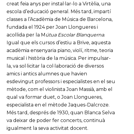
creat feia anys per instal·lar-lo a Virtèlia, una
escola d’educació general. Més tard, impartí
classes a l’Acadèmia de Música de Barcelona,
fundada el 1924 per Joan Llongueres i
acollida per la M
útua Escolar Blanquerna
.
Igual que els cursos d’estiu a Brive, aquesta
acadèmia ensenyaria piano, violí, ritme, teoria
musical i història de la música. Per impulsar-
la, va sol·licitar la col·laboració de diversos
amics i antics alumnes que havien
esdevingut professors i especialistes en el seu
mètode, com el violinista Joan Massià, amb el
qual va formar duet, o Joan Llongueres,
especialista en el mètode Jaques-Dalcroze.
Més tard, després de 1930, quan Blanca Selva
va deixar de poder fer concerts, continuà
igualment la seva activitat docent.