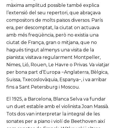
màxima amplitud possible també explica
l’extensió del seu repertori, que abraçava
compositors de molts països diversos. París
era, per descomptat, la ciutat on actuava
amb més freqüència, però no existia una
ciutat de França, gran o mitjana, que no
hagués tingut almenys una visita de la
pianista; visitava regularment Montpeller,
Nimes, Lió, Rouen, Le Havre o Privas. Va viatjar
per bona part d’Europa −Anglaterra, Bèlgica,
Suïssa, Txecoslovàquia, Espanya−, i va arribar
fins a Sant Petersburg i Moscou.
El 1925, a Barcelona, Blanca Selva va fundar
un duet estable amb el violinista Joan Massià.
Tots dos van interpretar la integral de les
sonates per a piano i violí de Beethoven així