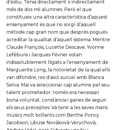
d’estiu. Tenia directament o indirectament
més de dos mil alumnes. Però el que
constitueix una altra característica d’aquest
ensenyament és que no sorgí d’aquell
mètode cap gran nom que després pogués
acreditar la qualitat d’aquell sistema. Mentre
Claude François, Lucette Descave, Yvonne
Lefébure i Jacques Février estan
indissolublement lligats a l’ensenyament de
Marguerite Long, la notorietat de la qual ells
van difondre, res d’això succeí amb Blanca
Selva. Mai va seleccionar cap alumne pel seu
talent prometedor; només era necessari
bona voluntat, constància i ganes de seguir
els seus preceptes. Va tenir a les seves mans
músics molt brillants com Berthe Poncy
Jacobson, Libuse Novàkovà-Verychovà,