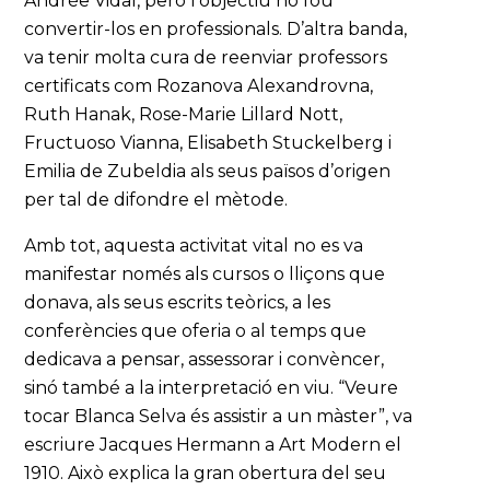
Andrée Vidal, però l’objectiu no fou
convertir-los en professionals. D’altra banda,
va tenir molta cura de reenviar professors
certificats com Rozanova Alexandrovna,
Ruth Hanak, Rose-Marie Lillard Nott,
Fructuoso Vianna, Elisabeth Stuckelberg i
Emilia de Zubeldia als seus països d’origen
per tal de difondre el mètode.
Amb tot, aquesta activitat vital no es va
manifestar només als cursos o lliçons que
donava, als seus escrits teòrics, a les
conferències que oferia o al temps que
dedicava a pensar, assessorar i convèncer,
sinó també a la interpretació en viu. “Veure
tocar Blanca Selva és assistir a un màster”, va
escriure Jacques Hermann a Art Modern el
1910. Això explica la gran obertura del seu