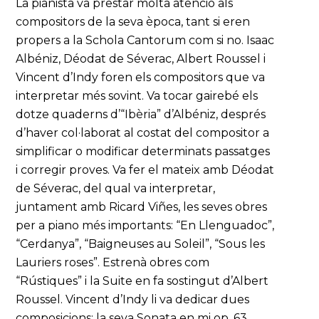
La pianista va prestar molta atenció als
compositors de la seva època, tant si eren
propers a la Schola Cantorum com si no. Isaac
Albéniz, Déodat de Séverac, Albert Roussel i
Vincent d’Indy foren els compositors que va
interpretar més sovint. Va tocar gairebé els
dotze quaderns d’“Ibèria” d’Albéniz, després
d’haver col·laborat al costat del compositor a
simplificar o modificar determinats passatges
i corregir proves. Va fer el mateix amb Déodat
de Séverac, del qual va interpretar,
juntament amb Ricard Viñes, les seves obres
per a piano més importants: “En Llenguadoc”,
“Cerdanya”, “Baigneuses au Soleil”, “Sous les
Lauriers roses”. Estrenà obres com
“Rústiques” i la Suite en fa sostingut d’Albert
Roussel. Vincent d’Indy li va dedicar dues
composicions: la seva Sonata en mi op. 63,