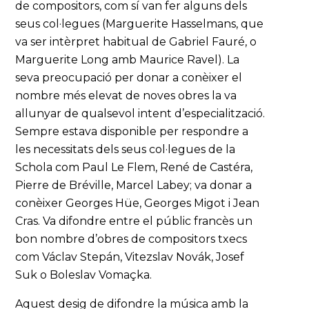
de compositors, com sí van fer alguns dels
seus col·legues (Marguerite Hasselmans, que
va ser intèrpret habitual de Gabriel Fauré, o
Marguerite Long amb Maurice Ravel). La
seva preocupació per donar a conèixer el
nombre més elevat de noves obres la va
allunyar de qualsevol intent d’especialització.
Sempre estava disponible per respondre a
les necessitats dels seus col·legues de la
Schola com Paul Le Flem, René de Castéra,
Pierre de Bréville, Marcel Labey; va donar a
conèixer Georges Hüe, Georges Migot i Jean
Cras. Va difondre entre el públic francès un
bon nombre d’obres de compositors txecs
com Václav Stepán, Vitezslav Novák, Josef
Suk o Boleslav Vomaçka.
Aquest desig de difondre la música amb la