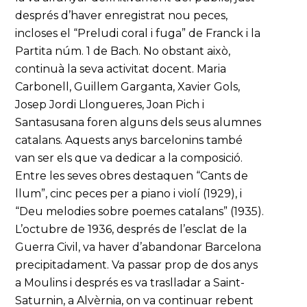
després d’haver enregistrat nou peces,
incloses el “Preludi coral i fuga” de Franck i la
Partita núm. 1 de Bach. No obstant això,
continuà la seva activitat docent. Maria
Carbonell, Guillem Garganta, Xavier Gols,
Josep Jordi Llongueres, Joan Pich i
Santasusana foren alguns dels seus alumnes
catalans. Aquests anys barcelonins també
van ser els que va dedicar a la composició.
Entre les seves obres destaquen “Cants de
llum”, cinc peces per a piano i violí (1929), i
“Deu melodies sobre poemes catalans” (1935).
L’octubre de 1936, després de l’esclat de la
Guerra Civil, va haver d’abandonar Barcelona
precipitadament. Va passar prop de dos anys
a Moulins i després es va traslladar a Saint-
Saturnin, a Alvèrnia, on va continuar rebent