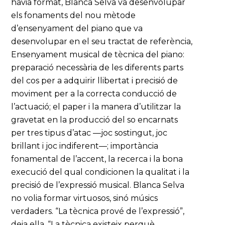
havia format, Blanca Selva va desenvolupar
els fonaments del nou mètode
d’ensenyament del piano que va
desenvolupar en el seu tractat de referència,
Ensenyament musical de tècnica del piano:
preparació necessària de les diferents parts
del cos per a adquirir llibertat i precisió de
moviment per a la correcta conducció de
l’actuació; el paper i la manera d’utilitzar la
gravetat en la producció del so encarnats
per tres tipus d’atac —joc sostingut, joc
brillant i joc indiferent—; importància
fonamental de l’accent, la recerca i la bona
execució del qual condicionen la qualitat i la
precisió de l’expressió musical. Blanca Selva
no volia formar virtuosos, sinó músics
verdaders. “La tècnica prové de l’expressió”,
deia ella. “La tècnica existeix perquè