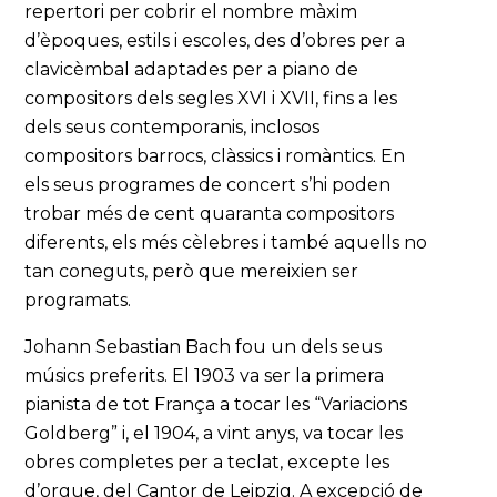
repertori per cobrir el nombre màxim
d’èpoques, estils i escoles, des d’obres per a
clavicèmbal adaptades per a piano de
compositors dels segles XVI i XVII, fins a les
dels seus contemporanis, inclosos
compositors barrocs, clàssics i romàntics. En
els seus programes de concert s’hi poden
trobar més de cent quaranta compositors
diferents, els més cèlebres i també aquells no
tan coneguts, però que mereixien ser
programats.
Johann Sebastian Bach fou un dels seus
músics preferits. El 1903 va ser la primera
pianista de tot França a tocar les “Variacions
Goldberg” i, el 1904, a vint anys, va tocar les
obres completes per a teclat, excepte les
d’orgue, del Cantor de Leipzig. A excepció de