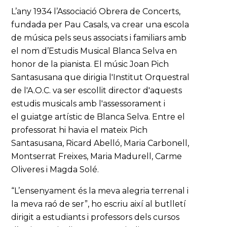
L’any 1934 l’Associació Obrera de Concerts,
fundada per Pau Casals, va crear una escola
de música pels seus associats i familiars amb
el nom d’Estudis Musical Blanca Selva en
honor de la pianista. El músic Joan Pich
Santasusana que dirigia l'Institut Orquestral
de l'A.O.C. va ser escollit director d'aquests
estudis musicals amb l'assessorament i
el guiatge artístic de Blanca Selva. Entre el
professorat hi havia el mateix Pich
Santasusana, Ricard Abelló, Maria Carbonell,
Montserrat Freixes, Maria Madurell, Carme
Oliveres i Magda Solé.
“L’ensenyament és la meva alegria terrenal i
la meva raó de ser”, ho escriu així al butlletí
dirigit a estudiants i professors dels cursos