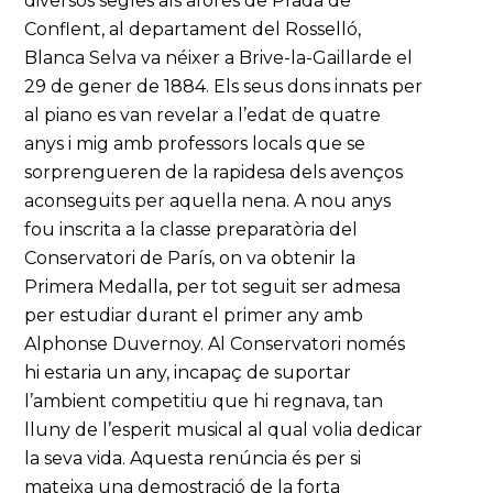
diversos segles als afores de Prada de
Conflent, al departament del Rosselló,
Blanca Selva va néixer a Brive-la-Gaillarde el
29 de gener de 1884. Els seus dons innats per
al piano es van revelar a l’edat de quatre
anys i mig amb professors locals que se
sorprengueren de la rapidesa dels avenços
aconseguits per aquella nena. A nou anys
fou inscrita a la classe preparatòria del
Conservatori de París, on va obtenir la
Primera Medalla, per tot seguit ser admesa
per estudiar durant el primer any amb
Alphonse Duvernoy. Al Conservatori només
hi estaria un any, incapaç de suportar
l’ambient competitiu que hi regnava, tan
lluny de l’esperit musical al qual volia dedicar
la seva vida. Aquesta renúncia és per si
mateixa una demostració de la forta