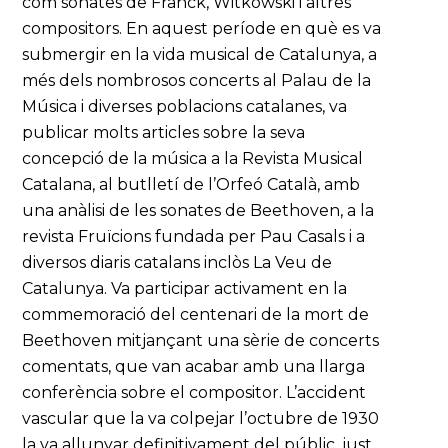
com sonates de Franck, Witkowski i altres
compositors. En aquest període en què es va
submergir en la vida musical de Catalunya, a
més dels nombrosos concerts al Palau de la
Música i diverses poblacions catalanes, va
publicar molts articles sobre la seva
concepció de la música a la Revista Musical
Catalana, al butlletí de l’Orfeó Català, amb
una anàlisi de les sonates de Beethoven, a la
revista Fruïcions fundada per Pau Casals i a
diversos diaris catalans inclòs La Veu de
Catalunya. Va participar activament en la
commemoració del centenari de la mort de
Beethoven mitjançant una sèrie de concerts
comentats, que van acabar amb una llarga
conferència sobre el compositor. L’accident
vascular que la va colpejar l’octubre de 1930
la va allunyar definitivament del públic, just