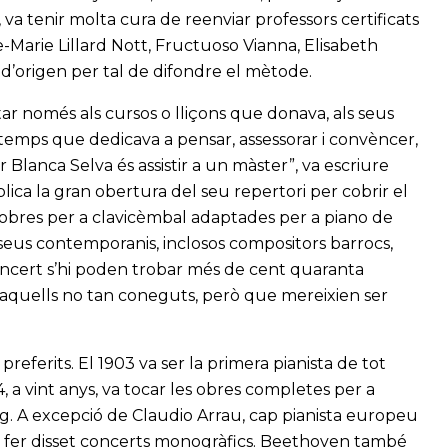
, va tenir molta cura de reenviar professors certificats
arie Lillard Nott, Fructuoso Vianna, Elisabeth
 d’origen per tal de difondre el mètode.
tar només als cursos o lliçons que donava, als seus
al temps que dedicava a pensar, assessorar i convèncer,
r Blanca Selva és assistir a un màster”, va escriure
ica la gran obertura del seu repertori per cobrir el
’obres per a clavicèmbal adaptades per a piano de
ls seus contemporanis, inclosos compositors barrocs,
concert s’hi poden trobar més de cent quaranta
 aquells no tan coneguts, però que mereixien ser
eferits. El 1903 va ser la primera pianista de tot
4, a vint anys, va tocar les obres completes per a
ig. A excepció de Claudio Arrau, cap pianista europeu
 fer disset concerts monogràfics. Beethoven també