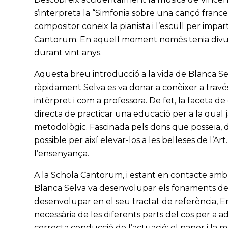
s’interpreta la “Simfonia sobre una cançó franc
compositor coneix la pianista i l’escull per impa
Cantorum. En aquell moment només tenia divui
durant vint anys.
Aquesta breu introducció a la vida de Blanca Se
ràpidament Selva es va donar a conèixer a través 
intèrpret i com a professora. De fet, la faceta d
directa de practicar una educació per a la qual
metodològic. Fascinada pels dons que posseïa, d
possible per així elevar-los a les belleses de l’A
l’ensenyança.
A la Schola Cantorum, i estant en contacte amb
Blanca Selva va desenvolupar els fonaments d
desenvolupar en el seu tractat de referència, 
necessària de les diferents parts del cos per a ad
correcta conducció de l’actuació; el paper i la m