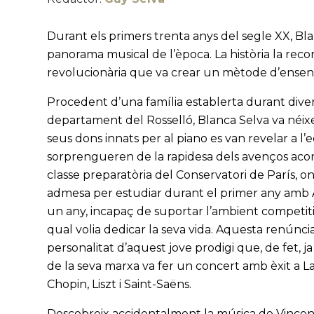
Durant els primers trenta anys del segle XX, Bla
panorama musical de l’època. La història la re
revolucionària que va crear un mètode d’enseny
Procedent d’una família establerta durant divers
departament del Rosselló, Blanca Selva va néixer
seus dons innats per al piano es van revelar a l
sorprengueren de la rapidesa dels avenços acons
classe preparatòria del Conservatori de París, on
admesa per estudiar durant el primer any amb 
un any, incapaç de suportar l’ambient competitiu
qual volia dedicar la seva vida. Aquesta renúnci
personalitat d’aquest jove prodigi que, de fet, j
de la seva marxa va fer un concert amb èxit a
Chopin, Liszt i Saint-Saëns.
Descobreix accidentalment la música de Vincen