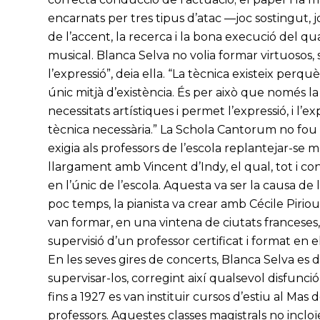
encarnats per tres tipus d’atac —joc sostingut, j
de l’accent, la recerca i la bona execució del qua
musical. Blanca Selva no volia formar virtuosos,
l’expressió”, deia ella. “La tècnica existeix perq
únic mitjà d’existència. És per això que només la 
necessitats artístiques i permet l’expressió, i l
tècnica necessària.” La Schola Cantorum no fou 
exigia als professors de l’escola replantejar-se 
llargament amb Vincent d’Indy, el qual, tot i co
en l’únic de l’escola. Aquesta va ser la causa de
poc temps, la pianista va crear amb Cécile Piri
van formar, en una vintena de ciutats franceses,
supervisió d’un professor certificat i format en 
En les seves gires de concerts, Blanca Selva es 
supervisar-los, corregint així qualsevol disfunci
fins a 1927 es van instituir cursos d’estiu al Mas
professors. Aquestes classes magistrals no inclo