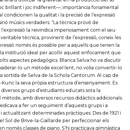
oc brillant i joc indiferent—; importància fonamental
l condicionen la qualitat i la precisió de l’expressió
 sinó músics verdaders. “La tècnica prové de
uè l’expressió la reivindica imperiosament com el seu
veritable tècnica, provinent de l’expressió, coneix les
’expressió només és possible per a aquells que tenen la
la institució ideal per acollir aquest enfocament que
molts aspectes pedagògics. Blanca Selva ho va discutir
nsiderar-lo un mètode excel·lent, no volia convertir-lo
 la sortida de Selva de la Schola Cantorum. Al cap de
ou-Kunc la seva pròpia estructura d’ensenyament. Es
 diversos grups d’estudiants educats sota la
el mètode, amb diversos recursos didàctics addicionals.
dedicava a fer un seguiment d’aquests grups i a
ó i actualitzant determinades pràctiques. Des de 1921 i
 del Sol de Brive-la-Gaillarde per perfeccionar els
ïen només classes de piano. S’hi practicava gimnàstica