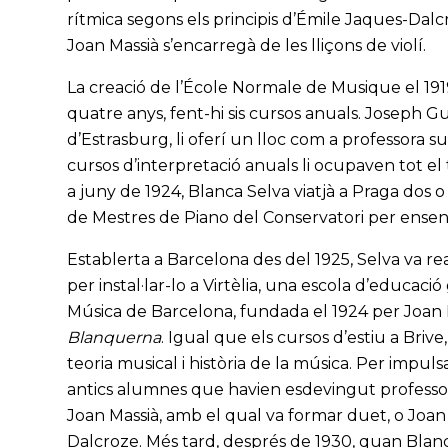
rítmica segons els principis d’Émile Jaques-Dalcro
Joan Massià s’encarregà de les lliçons de violí.
La creació de l’École Normale de Musique el 191
quatre anys, fent-hi sis cursos anuals. Joseph 
d’Estrasburg, li oferí un lloc com a professora s
cursos d’interpretació anuals li ocupaven tot e
a juny de 1924, Blanca Selva viatjà a Praga dos o
de Mestres de Piano del Conservatori per ense
Establerta a Barcelona des del 1925, Selva va re
per instal·lar-lo a Virtèlia, una escola d’educaci
Música de Barcelona, fundada el 1924 per Joan L
Blanquerna
. Igual que els cursos d’estiu a Briv
teoria musical i història de la música. Per impulsar
antics alumnes que havien esdevingut professors 
Joan Massià, amb el qual va formar duet, o Joan
Dalcroze. Més tard, després de 1930, quan Blanc