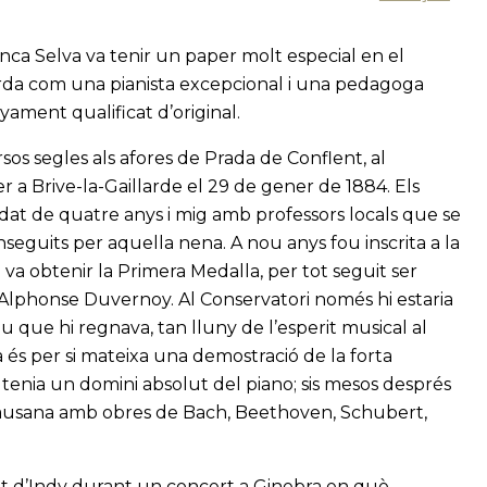
nca Selva va tenir un paper molt especial en el
corda com una pianista excepcional i una pedagoga
ament qualificat d’original.
os segles als afores de Prada de Conflent, al
 a Brive-la-Gaillarde el 29 de gener de 1884. Els
’edat de quatre anys i mig amb professors locals que se
eguits per aquella nena. A nou anys fou inscrita a la
 va obtenir la Primera Medalla, per tot seguit ser
Alphonse Duvernoy. Al Conservatori només hi estaria
 que hi regnava, tan lluny de l’esperit musical al
a és per si mateixa una demostració de la forta
a tenia un domini absolut del piano; sis mesos després
 Lausana amb obres de Bach, Beethoven, Schubert,
t d’Indy durant un concert a Ginebra en què