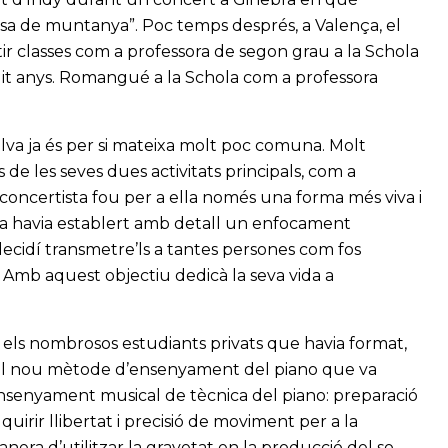
esa de muntanya”. Poc temps després, a Valença, el
rtir classes com a professora de segon grau a la Schola
t anys. Romangué a la Schola com a professora
lva ja és per si mateixa molt poc comuna. Molt
de les seves dues activitats principals, com a
e concertista fou per a ella només una forma més viva i
 ja havia establert amb detall un enfocament
ecidí transmetre’ls a tantes persones com fos
rt. Amb aquest objectiu dedicà la seva vida a
 els nombrosos estudiants privats que havia format,
el nou mètode d’ensenyament del piano que va
Ensenyament musical de tècnica del piano: preparació
quirir llibertat i precisió de moviment per a la
anera d’utilitzar la gravetat en la producció del so