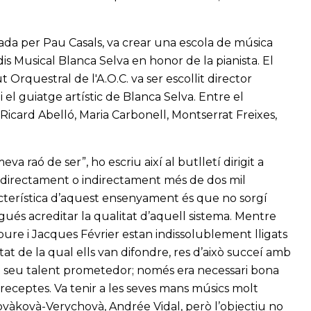
dada per Pau Casals, va crear una escola de música
dis Musical Blanca Selva en honor de la pianista. El
 Orquestral de l'A.O.C. va ser escollit director
 el guiatge artístic de Blanca Selva. Entre el
 Ricard Abelló, Maria Carbonell, Montserrat Freixes,
a raó de ser”, ho escriu així al butlletí dirigit a
ia directament o indirectament més de dos mil
acterística d’aquest ensenyament és que no sorgí
és acreditar la qualitat d’aquell sistema. Mentre
ure i Jacques Février estan indissolublement lligats
t de la qual ells van difondre, res d’això succeí amb
l seu talent prometedor; només era necessari bona
preceptes. Va tenir a les seves mans músics molt
vàkovà-Verychovà, Andrée Vidal, però l’objectiu no