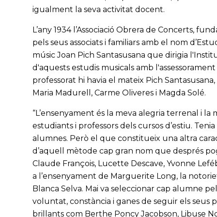
igualment la seva activitat docent.
L’any 1934 l’Associació Obrera de Concerts, fun
pels seus associats i familiars amb el nom d’Estu
músic Joan Pich Santasusana que dirigia l'Institut
d'aquests estudis musicals amb l'assessorament i
professorat hi havia el mateix Pich Santasusana,
Maria Madurell, Carme Oliveres i Magda Solé.
“L’ensenyament és la meva alegria terrenal i la mev
estudiants i professors dels cursos d’estiu. Ten
alumnes. Però el que constitueix una altra car
d’aquell mètode cap gran nom que després pogu
Claude François, Lucette Descave, Yvonne Leféb
a l’ensenyament de Marguerite Long, la notorieta
Blanca Selva. Mai va seleccionar cap alumne pe
voluntat, constància i ganes de seguir els seus 
brillants com Berthe Poncy Jacobson, Libuse No