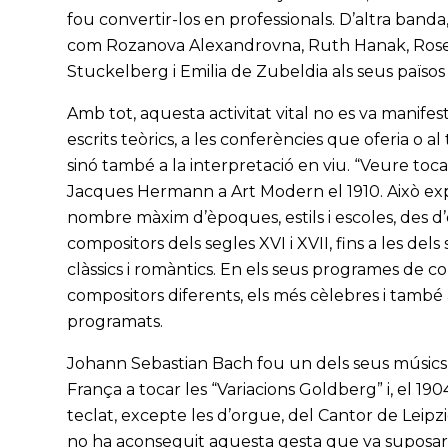
fou convertir-los en professionals. D’altra banda
com Rozanova Alexandrovna, Ruth Hanak, Rose-M
Stuckelberg i Emilia de Zubeldia als seus països
Amb tot, aquesta activitat vital no es va manifes
escrits teòrics, a les conferències que oferia o 
sinó també a la interpretació en viu. “Veure toca
Jacques Hermann a Art Modern el 1910. Això expl
nombre màxim d’èpoques, estils i escoles, des d
compositors dels segles XVI i XVII, fins a les de
clàssics i romàntics. En els seus programes de 
compositors diferents, els més cèlebres i també
programats.
Johann Sebastian Bach fou un dels seus músics pr
França a tocar les “Variacions Goldberg” i, el 190
teclat, excepte les d’orgue, del Cantor de Leipz
no ha aconseguit aquesta gesta que va suposar