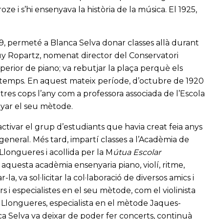
ze i s’hi ensenyava la història de la música. El 1925,
9, permeté a Blanca Selva donar classes allà durant
Guy Ropartz, nomenat director del Conservatori
uperior de piano; va rebutjar la plaça perquè els
l temps. En aquest mateix període, d’octubre de 1920
 tres cops l’any com a professora associada de l’Escola
nyar el seu mètode.
activar el grup d’estudiants que havia creat feia anys
ó general. Més tard, impartí classes a l’Acadèmia de
longueres i acollida per la M
útua Escolar
e, aquesta acadèmia ensenyaria piano, violí, ritme,
-la, va sol·licitar la col·laboració de diversos amics i
i especialistes en el seu mètode, com el violinista
 Llongueres, especialista en el mètode Jaques-
a Selva va deixar de poder fer concerts, continuà