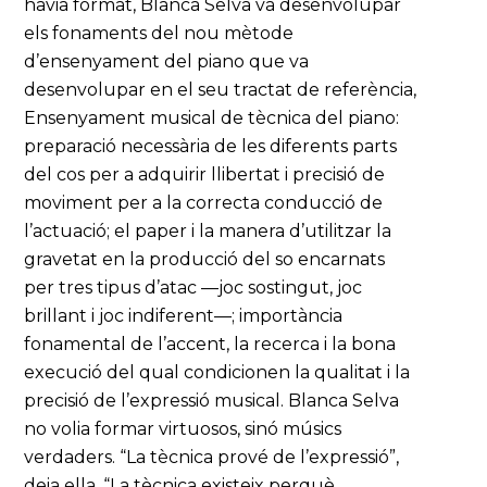
havia format, Blanca Selva va desenvolupar
els fonaments del nou mètode
d’ensenyament del piano que va
desenvolupar en el seu tractat de referència,
Ensenyament musical de tècnica del piano:
preparació necessària de les diferents parts
del cos per a adquirir llibertat i precisió de
moviment per a la correcta conducció de
l’actuació; el paper i la manera d’utilitzar la
gravetat en la producció del so encarnats
per tres tipus d’atac —joc sostingut, joc
brillant i joc indiferent—; importància
fonamental de l’accent, la recerca i la bona
execució del qual condicionen la qualitat i la
precisió de l’expressió musical. Blanca Selva
no volia formar virtuosos, sinó músics
verdaders. “La tècnica prové de l’expressió”,
deia ella. “La tècnica existeix perquè