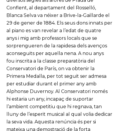
diversos segles als afores de Prada de
Conflent, al departament del Rosselló,
Blanca Selva va néixer a Brive-la-Gaillarde el
29 de gener de 1884. Els seus dons innats per
al piano es van revelar a l’edat de quatre
anys i mig amb professors locals que se
sorprengueren de la rapidesa dels avenços
aconseguits per aquella nena. A nou anys
fou inscrita a la classe preparatòria del
Conservatori de París, on va obtenir la
Primera Medalla, per tot seguit ser admesa
per estudiar durant el primer any amb
Alphonse Duvernoy. Al Conservatori només
hi estaria un any, incapaç de suportar
l’ambient competitiu que hi regnava, tan
lluny de l’esperit musical al qual volia dedicar
la seva vida. Aquesta renúncia és per si
mateixa una demostració de la forta