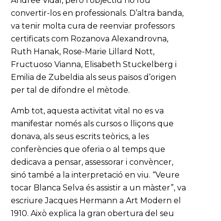
Andrée Vidal, però l’objectiu no fou
convertir-los en professionals. D’altra banda,
va tenir molta cura de reenviar professors
certificats com Rozanova Alexandrovna,
Ruth Hanak, Rose-Marie Lillard Nott,
Fructuoso Vianna, Elisabeth Stuckelberg i
Emilia de Zubeldia als seus països d’origen
per tal de difondre el mètode.
Amb tot, aquesta activitat vital no es va
manifestar només als cursos o lliçons que
donava, als seus escrits teòrics, a les
conferències que oferia o al temps que
dedicava a pensar, assessorar i convèncer,
sinó també a la interpretació en viu. “Veure
tocar Blanca Selva és assistir a un màster”, va
escriure Jacques Hermann a Art Modern el
1910. Això explica la gran obertura del seu