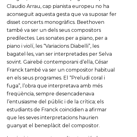
Claudio Arrau, cap pianista europeu no ha
aconseguit aquesta gesta que va suposar fer
disset concerts monogràfics. Beethoven
també va ser un dels seus compositors
predilectes. Les sonates per a piano, per a
piano i violí, les “Variacions Diabelli”, les
bagatel·les, van ser interpretades per Selva
sovint. Gairebé contemporani d’ella, César
Franck també va ser un compositor habitual
en els seus programes. El “Preludi coral i
fuga”, l’obra que interpretava amb més
freqüència, sempre desencadenava
l’entusiasme del públic i de la crítica; els
estudiants de Franck coincidien a afirmar
que les seves interpretacions haurien
guanyat el beneplàcit del compositor.