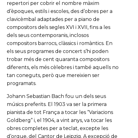
repertori per cobrir el nombre màxim
d’èpoques, estils i escoles, des d’obres per a
clavicèmbal adaptades per a piano de
compositors dels segles XVI i XVII, fins a les
dels seus contemporanis, inclosos
compositors barrocs, clàssics i romàntics. En
els seus programes de concert s’hi poden
trobar més de cent quaranta compositors
diferents, els més cèlebres i també aquells no
tan coneguts, però que mereixien ser
programats.
Johann Sebastian Bach fou un dels seus
músics preferits. El 1903 va ser la primera
pianista de tot França a tocar les “Variacions
Goldberg” i, el 1904, a vint anys, va tocar les
obres completes per a teclat, excepte les
d’orgue, del Cantor de Leipzig. A excepció de