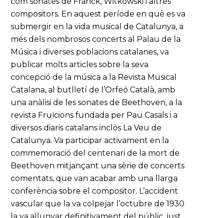
com sonates de Franck, Witkowski i altres
compositors. En aquest període en què es va
submergir en la vida musical de Catalunya, a
més dels nombrosos concerts al Palau de la
Música i diverses poblacions catalanes, va
publicar molts articles sobre la seva
concepció de la música a la Revista Musical
Catalana, al butlletí de l’Orfeó Català, amb
una anàlisi de les sonates de Beethoven, a la
revista Fruïcions fundada per Pau Casals i a
diversos diaris catalans inclòs La Veu de
Catalunya. Va participar activament en la
commemoració del centenari de la mort de
Beethoven mitjançant una sèrie de concerts
comentats, que van acabar amb una llarga
conferència sobre el compositor. L’accident
vascular que la va colpejar l’octubre de 1930
la va allunyar definitivament del públic, just