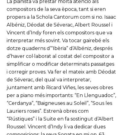
La pianista va prestar molta atenció als
compositors de la seva època, tant si eren
propers a la Schola Cantorum com si no. Isaac
Albéniz, Déodat de Séverac, Albert Roussel i
Vincent d’Indy foren els compositors que va
interpretar més sovint. Va tocar gairebé els
dotze quaderns d’“Ibèria” d’Albéniz, després
d’haver col·laborat al costat del compositor a
simplificar o modificar determinats passatges
i corregir proves. Va fer el mateix amb Déodat
de Séverac, del qual va interpretar,
juntament amb Ricard Viñes, les seves obres
per a piano més importants: “En Llenguadoc”,
“Cerdanya”, “Baigneuses au Soleil”, “Sous les
Lauriers roses”. Estrenà obres com
“Rústiques” i la Suite en fa sostingut d’Albert
Roussel. Vincent d’Indy li va dedicar dues
composicions: la seva Sonata en mi op. 63,