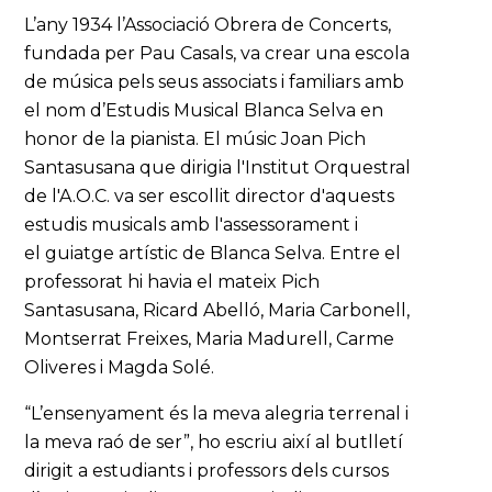
L’any 1934 l’Associació Obrera de Concerts,
fundada per Pau Casals, va crear una escola
de música pels seus associats i familiars amb
el nom d’Estudis Musical Blanca Selva en
honor de la pianista. El músic Joan Pich
Santasusana que dirigia l'Institut Orquestral
de l'A.O.C. va ser escollit director d'aquests
estudis musicals amb l'assessorament i
el guiatge artístic de Blanca Selva. Entre el
professorat hi havia el mateix Pich
Santasusana, Ricard Abelló, Maria Carbonell,
Montserrat Freixes, Maria Madurell, Carme
Oliveres i Magda Solé.
“L’ensenyament és la meva alegria terrenal i
la meva raó de ser”, ho escriu així al butlletí
dirigit a estudiants i professors dels cursos