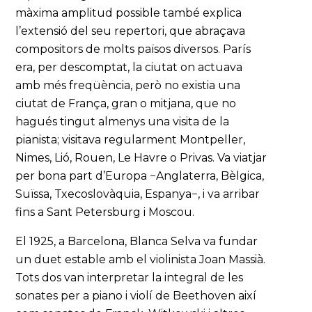
màxima amplitud possible també explica
l’extensió del seu repertori, que abraçava
compositors de molts països diversos. París
era, per descomptat, la ciutat on actuava
amb més freqüència, però no existia una
ciutat de França, gran o mitjana, que no
hagués tingut almenys una visita de la
pianista; visitava regularment Montpeller,
Nimes, Lió, Rouen, Le Havre o Privas. Va viatjar
per bona part d’Europa −Anglaterra, Bèlgica,
Suïssa, Txecoslovàquia, Espanya−, i va arribar
fins a Sant Petersburg i Moscou.
El 1925, a Barcelona, Blanca Selva va fundar
un duet estable amb el violinista Joan Massià.
Tots dos van interpretar la integral de les
sonates per a piano i violí de Beethoven així