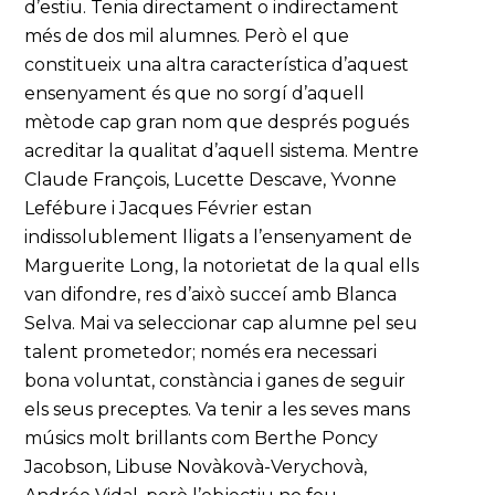
d’estiu. Tenia directament o indirectament
més de dos mil alumnes. Però el que
constitueix una altra característica d’aquest
ensenyament és que no sorgí d’aquell
mètode cap gran nom que després pogués
acreditar la qualitat d’aquell sistema. Mentre
Claude François, Lucette Descave, Yvonne
Lefébure i Jacques Février estan
indissolublement lligats a l’ensenyament de
Marguerite Long, la notorietat de la qual ells
van difondre, res d’això succeí amb Blanca
Selva. Mai va seleccionar cap alumne pel seu
talent prometedor; només era necessari
bona voluntat, constància i ganes de seguir
els seus preceptes. Va tenir a les seves mans
músics molt brillants com Berthe Poncy
Jacobson, Libuse Novàkovà-Verychovà,