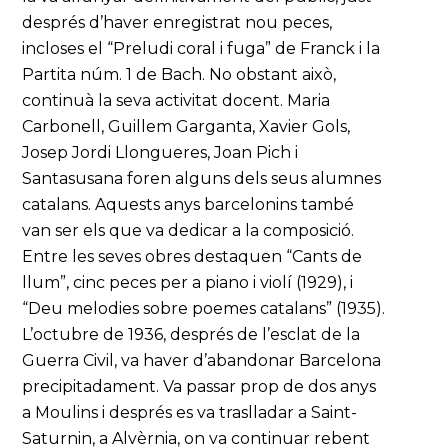
després d’haver enregistrat nou peces,
incloses el “Preludi coral i fuga” de Franck i la
Partita núm. 1 de Bach. No obstant això,
continuà la seva activitat docent. Maria
Carbonell, Guillem Garganta, Xavier Gols,
Josep Jordi Llongueres, Joan Pich i
Santasusana foren alguns dels seus alumnes
catalans. Aquests anys barcelonins també
van ser els que va dedicar a la composició.
Entre les seves obres destaquen “Cants de
llum”, cinc peces per a piano i violí (1929), i
“Deu melodies sobre poemes catalans” (1935).
L’octubre de 1936, després de l’esclat de la
Guerra Civil, va haver d’abandonar Barcelona
precipitadament. Va passar prop de dos anys
a Moulins i després es va traslladar a Saint-
Saturnin, a Alvèrnia, on va continuar rebent