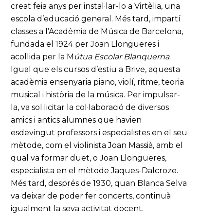
creat feia anys per instal·lar-lo a Virtèlia, una
escola d’educació general. Més tard, impartí
classes a l’Acadèmia de Música de Barcelona,
fundada el 1924 per Joan Llongueres i
acollida per la M
útua Escolar Blanquerna
.
Igual que els cursos d’estiu a Brive, aquesta
acadèmia ensenyaria piano, violí, ritme, teoria
musical i història de la música. Per impulsar-
la, va sol·licitar la col·laboració de diversos
amics i antics alumnes que havien
esdevingut professors i especialistes en el seu
mètode, com el violinista Joan Massià, amb el
qual va formar duet, o Joan Llongueres,
especialista en el mètode Jaques-Dalcroze.
Més tard, després de 1930, quan Blanca Selva
va deixar de poder fer concerts, continuà
igualment la seva activitat docent.