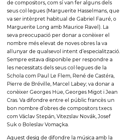
de compositors, com sí van fer alguns dels
seus col·legues (Marguerite Hasselmans, que
va ser intèrpret habitual de Gabriel Fauré, o
Marguerite Long amb Maurice Ravel). La
seva preocupació per donar a conèixer el
nombre més elevat de noves obres la va
allunyar de qualsevol intent d’especialització.
Sempre estava disponible per respondre a
les necessitats dels seus col·legues de la
Schola com Paul Le Flem, René de Castéra,
Pierre de Bréville, Marcel Labey; va donar a
conèixer Georges Hüe, Georges Migot i Jean
Cras. Va difondre entre el públic francès un
bon nombre d’obres de compositors txecs
com Václav Stepán, Vitezslav Novák, Josef
Suk o Boleslav Vomaçka.
Aquest desig de difondre la música amb la