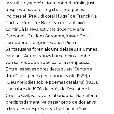
la va allunyar definitivament del públic, just
després d’haver enregistrat nou peces,
incloses el “Preludi coral i fuga” de Franck i la
Partita núm. 1 de Bach. No obstant això,
continuà la seva activitat docent. Maria
Carbonell, Guillem Garganta, Xavier Gols,
Josep Jordi Llongueres, Joan Pich i
Santasusana foren alguns dels seus alumnes
catalans. Aquests anys barcelonins també
van ser els que va dedicar a la composició.
Entre les seves obres destaquen “Cants de
llum”, cinc peces per a piano i violí (1929), i
“Deu melodies sobre poemes catalans” (1935).
L’octubre de 1936, després de l’esclat de la
Guerra Civil, va haver d’abandonar Barcelona
precipitadament. Va passar prop de dos anys
a Moulins i després es va traslladar a Saint-