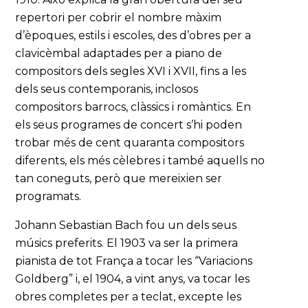
repertori per cobrir el nombre màxim
d’èpoques, estils i escoles, des d’obres per a
clavicèmbal adaptades per a piano de
compositors dels segles XVI i XVII, fins a les
dels seus contemporanis, inclosos
compositors barrocs, clàssics i romàntics. En
els seus programes de concert s’hi poden
trobar més de cent quaranta compositors
diferents, els més cèlebres i també aquells no
tan coneguts, però que mereixien ser
programats.
Johann Sebastian Bach fou un dels seus
músics preferits. El 1903 va ser la primera
pianista de tot França a tocar les “Variacions
Goldberg” i, el 1904, a vint anys, va tocar les
obres completes per a teclat, excepte les