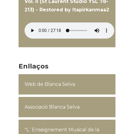
Vol. II (St Laurent Studio YSL 78-
213) - Restored by Itapirkanmaa2
Enllaços
Web de Blanca Selva
Associació Blanca Selva
"L´Enseignement Musical de la