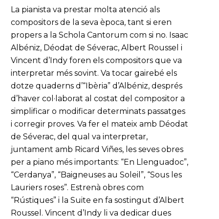
La pianista va prestar molta atenció als
compositors de la seva època, tant si eren
propers a la Schola Cantorum com si no. Isaac
Albéniz, Déodat de Séverac, Albert Roussel i
Vincent d’Indy foren els compositors que va
interpretar més sovint. Va tocar gairebé els
dotze quaderns d’“Ibèria” d’Albéniz, després
d’haver col·laborat al costat del compositor a
simplificar o modificar determinats passatges
i corregir proves. Va fer el mateix amb Déodat
de Séverac, del qual va interpretar,
juntament amb Ricard Viñes, les seves obres
per a piano més importants: “En Llenguadoc”,
“Cerdanya”, “Baigneuses au Soleil”, “Sous les
Lauriers roses”. Estrenà obres com
“Rústiques” i la Suite en fa sostingut d’Albert
Roussel. Vincent d’Indy li va dedicar dues