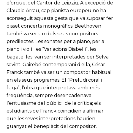
d’orgue, del Cantor de Leipzig. A excepció de
Claudio Arrau, cap pianista europeu no ha
aconseguit aquesta gesta que va suposar fer
disset concerts monogràfics. Beethoven
també va ser un dels seus compositors
predilectes. Les sonates per a piano, per a
piano i violí, les “Variacions Diabelli”, les
bagatel·les, van ser interpretades per Selva
sovint. Gairebé contemporani d’ella, César
Franck també va ser un compositor habitual
en els seus programes. El “Preludi coral i
fuga”, l’obra que interpretava amb més
freqüència, sempre desencadenava
l’entusiasme del públic i de la crítica; els
estudiants de Franck coincidien a afirmar
que les seves interpretacions haurien
guanyat el beneplàcit del compositor.