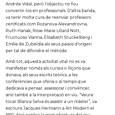
Andrée Vidal, però l’objectiu no fou
convertir-los en professionals. D’altra banda,
va tenir molta cura de reenviar professors
certificats com Rozanova Alexandrovna,
Ruth Hanak, Rose-Marie Lillard Nott,
Fructuoso Vianna, Elisabeth Stuckelberg i
Emilia de Zubeldia als seus països d’origen
per tal de difondre el mètode.
Amb tot, aquesta activitat vital no es va
manifestar només als cursos o lliçons que
donava, als seus escrits teòrics, a les
conferències que oferia o al temps que
dedicava a pensar, assessorar i convèncer,
sinó també a la interpretació en viu. “Veure
tocar Blanca Selva és assistir a un màster”, va
escriure Jacques Hermann a Art Modern el
1910. Això explica la gran obertura del seu