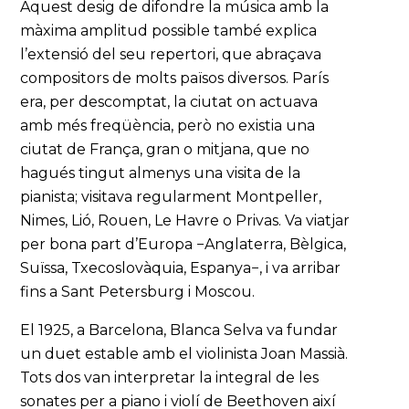
Aquest desig de difondre la música amb la
màxima amplitud possible també explica
l’extensió del seu repertori, que abraçava
compositors de molts països diversos. París
era, per descomptat, la ciutat on actuava
amb més freqüència, però no existia una
ciutat de França, gran o mitjana, que no
hagués tingut almenys una visita de la
pianista; visitava regularment Montpeller,
Nimes, Lió, Rouen, Le Havre o Privas. Va viatjar
per bona part d’Europa −Anglaterra, Bèlgica,
Suïssa, Txecoslovàquia, Espanya−, i va arribar
fins a Sant Petersburg i Moscou.
El 1925, a Barcelona, Blanca Selva va fundar
un duet estable amb el violinista Joan Massià.
Tots dos van interpretar la integral de les
sonates per a piano i violí de Beethoven així