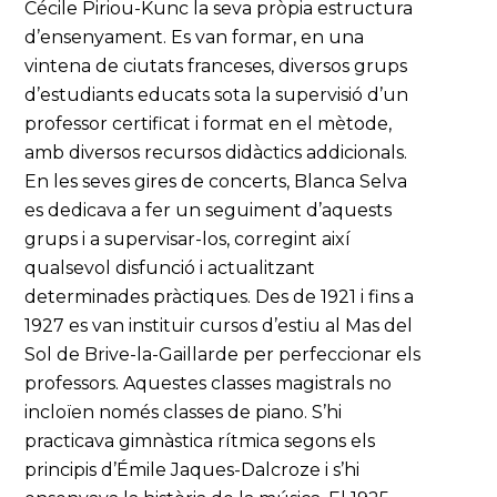
Cécile Piriou-Kunc la seva pròpia estructura
d’ensenyament. Es van formar, en una
vintena de ciutats franceses, diversos grups
d’estudiants educats sota la supervisió d’un
professor certificat i format en el mètode,
amb diversos recursos didàctics addicionals.
En les seves gires de concerts, Blanca Selva
es dedicava a fer un seguiment d’aquests
grups i a supervisar-los, corregint així
qualsevol disfunció i actualitzant
determinades pràctiques. Des de 1921 i fins a
1927 es van instituir cursos d’estiu al Mas del
Sol de Brive-la-Gaillarde per perfeccionar els
professors. Aquestes classes magistrals no
incloïen només classes de piano. S’hi
practicava gimnàstica rítmica segons els
principis d’Émile Jaques-Dalcroze i s’hi