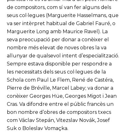
de compositors, com sí van fer alguns dels
seus col·legues (Marguerite Hasselmans, que
va ser intèrpret habitual de Gabriel Fauré, o
Marguerite Long amb Maurice Ravel). La
seva preocupació per donar a conèixer el
nombre més elevat de noves obres la va
allunyar de qualsevol intent d’especialització.
Sempre estava disponible per respondre a
les necessitats dels seus col·legues de la
Schola com Paul Le Flem, René de Castéra,
Pierre de Bréville, Marcel Labey; va donar a
conèixer Georges Hüe, Georges Migot i Jean
Cras. Va difondre entre el públic francès un
bon nombre d’obres de compositors txecs
com Václav Stepán, Vitezslav Novák, Josef
Suk o Boleslav Vomaçka.