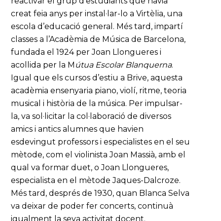
reactivar el grup d’estudiants que havia
creat feia anys per instal·lar-lo a Virtèlia, una
escola d’educació general. Més tard, impartí
classes a l’Acadèmia de Música de Barcelona,
fundada el 1924 per Joan Llongueres i
acollida per la M
útua Escolar Blanquerna
.
Igual que els cursos d’estiu a Brive, aquesta
acadèmia ensenyaria piano, violí, ritme, teoria
musical i història de la música. Per impulsar-
la, va sol·licitar la col·laboració de diversos
amics i antics alumnes que havien
esdevingut professors i especialistes en el seu
mètode, com el violinista Joan Massià, amb el
qual va formar duet, o Joan Llongueres,
especialista en el mètode Jaques-Dalcroze.
Més tard, després de 1930, quan Blanca Selva
va deixar de poder fer concerts, continuà
igualment la seva activitat docent.