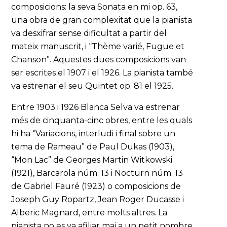
composicions: la seva Sonata en mi op. 63,
una obra de gran complexitat que la pianista
va desxifrar sense dificultat a partir del
mateix manuscrit, i “Thème varié, Fugue et
Chanson”. Aquestes dues composicions van
ser escrites el 1907 i el 1926. La pianista també
va estrenar el seu Quintet op. 81 el 1925.
Entre 1903 i 1926 Blanca Selva va estrenar
més de cinquanta-cinc obres, entre les quals
hi ha “Variacions, interludi i final sobre un
tema de Rameau” de Paul Dukas (1903),
“Mon Lac” de Georges Martin Witkowski
(1921), Barcarola núm. 13 i Nocturn núm. 13
de Gabriel Fauré (1923) o composicions de
Joseph Guy Ropartz, Jean Roger Ducasse i
Alberic Magnard, entre molts altres. La
pianista no es va afiliar mai a un petit nombre