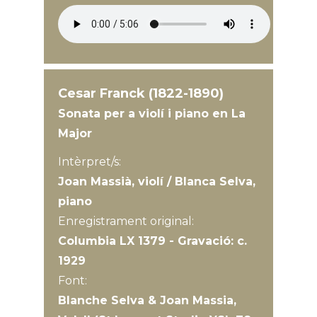
Cesar Franck (1822-1890)
Sonata per a violí i piano en La
Major
Intèrpret/s:
Joan Massià, violí / Blanca Selva,
piano
Enregistrament original:
Columbia LX 1379 - Gravació: c.
1929
Font:
Blanche Selva & Joan Massia,