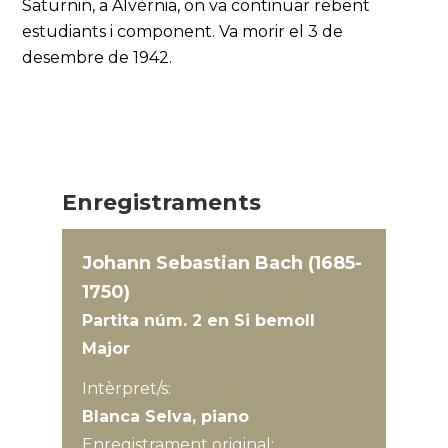
Saturnin, a Alvèrnia, on va continuar rebent
estudiants i component. Va morir el 3 de
desembre de 1942.
Enregistraments
Johann Sebastian Bach (1685-
1750)
Partita núm. 2 en Si bemoll
Major
Intèrpret/s:
Blanca Selva, piano
Enregistrament original: