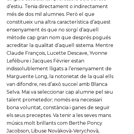
d’estiu. Tenia directament o indirectament
més de dos mil alumnes. Però el que
constitueix una altra característica d’aquest
ensenyament és que no sorgí d’aquell
mètode cap gran nom que després pogués
acreditar la qualitat d’aquell sistema. Mentre
Claude François, Lucette Descave, Yvonne
Lefébure i Jacques Février estan
indissolublement lligats a l’ensenyament de
Marguerite Long, la notorietat de la qual ells
van difondre, res d’això succeí amb Blanca
Selva. Mai va seleccionar cap alumne pel seu
talent prometedor; només era necessari
bona voluntat, constància i ganes de seguir
els seus preceptes. Va tenir a les seves mans
músics molt brillants com Berthe Poncy
Jacobson, Libuse Novàkovà-Verychovà,