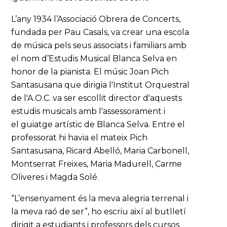
L’any 1934 l’Associació Obrera de Concerts,
fundada per Pau Casals, va crear una escola
de música pels seus associats i familiars amb
el nom d’Estudis Musical Blanca Selva en
honor de la pianista. El músic Joan Pich
Santasusana que dirigia l'Institut Orquestral
de l'A.O.C. va ser escollit director d'aquests
estudis musicals amb l'assessorament i
el guiatge artístic de Blanca Selva. Entre el
professorat hi havia el mateix Pich
Santasusana, Ricard Abelló, Maria Carbonell,
Montserrat Freixes, Maria Madurell, Carme
Oliveres i Magda Solé.
“L’ensenyament és la meva alegria terrenal i
la meva raó de ser”, ho escriu així al butlletí
dirigit a estudiants i professors dels cursos