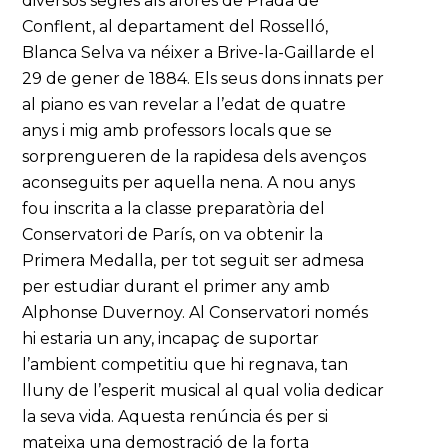
diversos segles als afores de Prada de
Conflent, al departament del Rosselló,
Blanca Selva va néixer a Brive-la-Gaillarde el
29 de gener de 1884. Els seus dons innats per
al piano es van revelar a l’edat de quatre
anys i mig amb professors locals que se
sorprengueren de la rapidesa dels avenços
aconseguits per aquella nena. A nou anys
fou inscrita a la classe preparatòria del
Conservatori de París, on va obtenir la
Primera Medalla, per tot seguit ser admesa
per estudiar durant el primer any amb
Alphonse Duvernoy. Al Conservatori només
hi estaria un any, incapaç de suportar
l’ambient competitiu que hi regnava, tan
lluny de l’esperit musical al qual volia dedicar
la seva vida. Aquesta renúncia és per si
mateixa una demostració de la forta