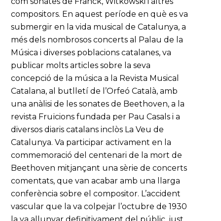
com sonates de Franck, Witkowski i altres
compositors. En aquest període en què es va
submergir en la vida musical de Catalunya, a
més dels nombrosos concerts al Palau de la
Música i diverses poblacions catalanes, va
publicar molts articles sobre la seva
concepció de la música a la Revista Musical
Catalana, al butlletí de l’Orfeó Català, amb
una anàlisi de les sonates de Beethoven, a la
revista Fruïcions fundada per Pau Casals i a
diversos diaris catalans inclòs La Veu de
Catalunya. Va participar activament en la
commemoració del centenari de la mort de
Beethoven mitjançant una sèrie de concerts
comentats, que van acabar amb una llarga
conferència sobre el compositor. L’accident
vascular que la va colpejar l’octubre de 1930
la va allunyar definitivament del públic, just