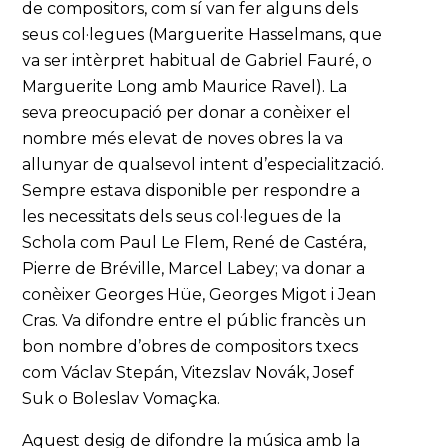
de compositors, com sí van fer alguns dels
seus col·legues (Marguerite Hasselmans, que
va ser intèrpret habitual de Gabriel Fauré, o
Marguerite Long amb Maurice Ravel). La
seva preocupació per donar a conèixer el
nombre més elevat de noves obres la va
allunyar de qualsevol intent d’especialització.
Sempre estava disponible per respondre a
les necessitats dels seus col·legues de la
Schola com Paul Le Flem, René de Castéra,
Pierre de Bréville, Marcel Labey; va donar a
conèixer Georges Hüe, Georges Migot i Jean
Cras. Va difondre entre el públic francès un
bon nombre d’obres de compositors txecs
com Václav Stepán, Vitezslav Novák, Josef
Suk o Boleslav Vomaçka.
Aquest desig de difondre la música amb la