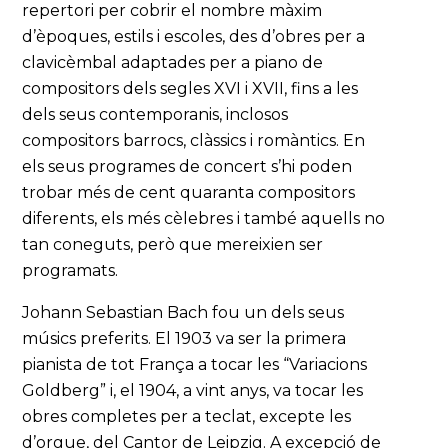
repertori per cobrir el nombre màxim
d’èpoques, estils i escoles, des d’obres per a
clavicèmbal adaptades per a piano de
compositors dels segles XVI i XVII, fins a les
dels seus contemporanis, inclosos
compositors barrocs, clàssics i romàntics. En
els seus programes de concert s’hi poden
trobar més de cent quaranta compositors
diferents, els més cèlebres i també aquells no
tan coneguts, però que mereixien ser
programats.
Johann Sebastian Bach fou un dels seus
músics preferits. El 1903 va ser la primera
pianista de tot França a tocar les “Variacions
Goldberg” i, el 1904, a vint anys, va tocar les
obres completes per a teclat, excepte les
d’orgue, del Cantor de Leipzig. A excepció de