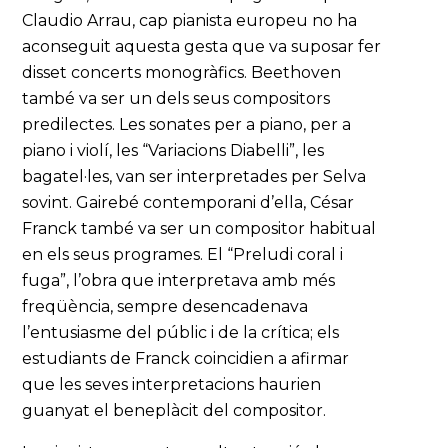
Claudio Arrau, cap pianista europeu no ha
aconseguit aquesta gesta que va suposar fer
disset concerts monogràfics. Beethoven
també va ser un dels seus compositors
predilectes. Les sonates per a piano, per a
piano i violí, les “Variacions Diabelli”, les
bagatel·les, van ser interpretades per Selva
sovint. Gairebé contemporani d’ella, César
Franck també va ser un compositor habitual
en els seus programes. El “Preludi coral i
fuga”, l’obra que interpretava amb més
freqüència, sempre desencadenava
l’entusiasme del públic i de la crítica; els
estudiants de Franck coincidien a afirmar
que les seves interpretacions haurien
guanyat el beneplàcit del compositor.