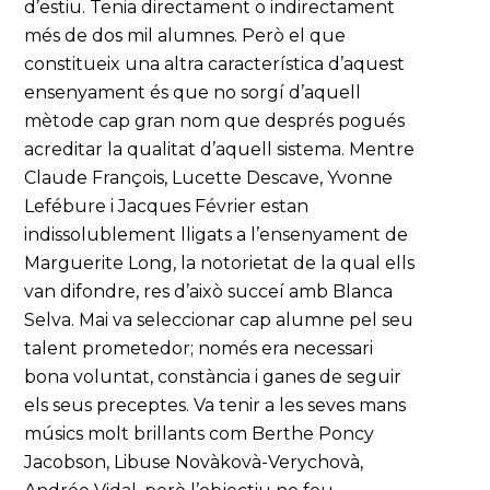
d’estiu. Tenia directament o indirectament
més de dos mil alumnes. Però el que
constitueix una altra característica d’aquest
ensenyament és que no sorgí d’aquell
mètode cap gran nom que després pogués
acreditar la qualitat d’aquell sistema. Mentre
Claude François, Lucette Descave, Yvonne
Lefébure i Jacques Février estan
indissolublement lligats a l’ensenyament de
Marguerite Long, la notorietat de la qual ells
van difondre, res d’això succeí amb Blanca
Selva. Mai va seleccionar cap alumne pel seu
talent prometedor; només era necessari
bona voluntat, constància i ganes de seguir
els seus preceptes. Va tenir a les seves mans
músics molt brillants com Berthe Poncy
Jacobson, Libuse Novàkovà-Verychovà,