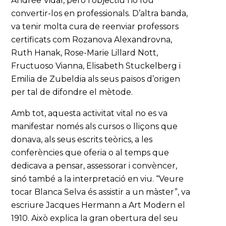
Andrée Vidal, però l’objectiu no fou
convertir-los en professionals. D’altra banda,
va tenir molta cura de reenviar professors
certificats com Rozanova Alexandrovna,
Ruth Hanak, Rose-Marie Lillard Nott,
Fructuoso Vianna, Elisabeth Stuckelberg i
Emilia de Zubeldia als seus països d’origen
per tal de difondre el mètode.
Amb tot, aquesta activitat vital no es va
manifestar només als cursos o lliçons que
donava, als seus escrits teòrics, a les
conferències que oferia o al temps que
dedicava a pensar, assessorar i convèncer,
sinó també a la interpretació en viu. “Veure
tocar Blanca Selva és assistir a un màster”, va
escriure Jacques Hermann a Art Modern el
1910. Això explica la gran obertura del seu