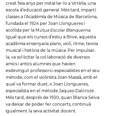
creat feia anys per instal·lar-lo a Virtèlia, una
escola d’educació general. Més tard, impartí
classes a l’Acadèmia de Música de Barcelona,
fundada el 1924 per Joan Llongueres i
acollida per la M
útua Escolar Blanquerna
.
Igual que els cursos d’estiu a Brive, aquesta
acadèmia ensenyaria piano, violí, ritme, teoria
musical i història de la música. Per impulsar-
la, va sol·licitar la col·laboració de diversos
amics i antics alumnes que havien
esdevingut professors i especialistes en el seu
mètode, com el violinista Joan Massià, amb el
qual va formar duet, o Joan Llongueres,
especialista en el mètode Jaques-Dalcroze.
Més tard, després de 1930, quan Blanca Selva
va deixar de poder fer concerts, continuà
igualment la seva activitat docent.