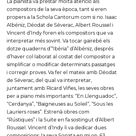
La pianista va prestar molta atenció als
compositors de la seva època, tant si eren
propers a la Schola Cantorum com si no. Isaac
Albéniz, Déodat de Séverac, Albert Roussel i
Vincent d’Indy foren els compositors que va
interpretar més sovint. Va tocar gairebé els
dotze quaderns d’“Ibèria” d’Albéniz, després
d’haver col·laborat al costat del compositor a
simplificar o modificar determinats passatges
i corregir proves. Va fer el mateix amb Déodat
de Séverac, del qual va interpretar,
juntament amb Ricard Viñes, les seves obres
per a piano més importants: “En Llenguadoc”,
“Cerdanya”, “Baigneuses au Soleil”, “Sous les
Lauriers roses”. Estrenà obres com
“Rústiques” i la Suite en fa sostingut d’Albert
Roussel. Vincent d’Indy li va dedicar dues
composicions: la seva Sonata en mi op. 63,