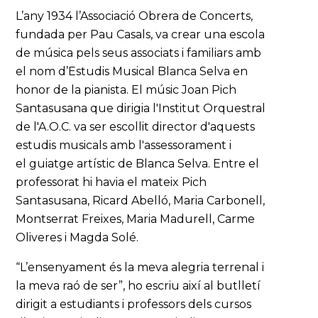
L’any 1934 l’Associació Obrera de Concerts,
fundada per Pau Casals, va crear una escola
de música pels seus associats i familiars amb
el nom d’Estudis Musical Blanca Selva en
honor de la pianista. El músic Joan Pich
Santasusana que dirigia l'Institut Orquestral
de l'A.O.C. va ser escollit director d'aquests
estudis musicals amb l'assessorament i
el guiatge artístic de Blanca Selva. Entre el
professorat hi havia el mateix Pich
Santasusana, Ricard Abelló, Maria Carbonell,
Montserrat Freixes, Maria Madurell, Carme
Oliveres i Magda Solé.
“L’ensenyament és la meva alegria terrenal i
la meva raó de ser”, ho escriu així al butlletí
dirigit a estudiants i professors dels cursos