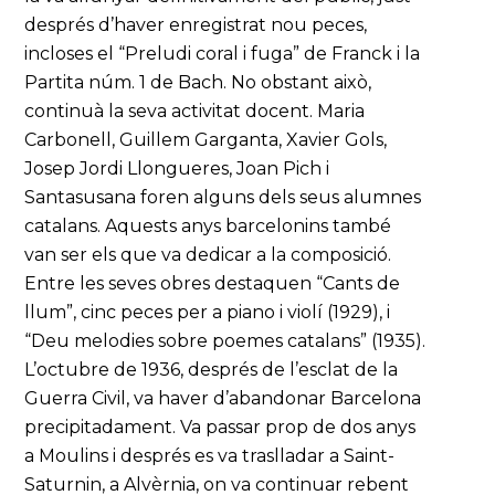
després d’haver enregistrat nou peces,
incloses el “Preludi coral i fuga” de Franck i la
Partita núm. 1 de Bach. No obstant això,
continuà la seva activitat docent. Maria
Carbonell, Guillem Garganta, Xavier Gols,
Josep Jordi Llongueres, Joan Pich i
Santasusana foren alguns dels seus alumnes
catalans. Aquests anys barcelonins també
van ser els que va dedicar a la composició.
Entre les seves obres destaquen “Cants de
llum”, cinc peces per a piano i violí (1929), i
“Deu melodies sobre poemes catalans” (1935).
L’octubre de 1936, després de l’esclat de la
Guerra Civil, va haver d’abandonar Barcelona
precipitadament. Va passar prop de dos anys
a Moulins i després es va traslladar a Saint-
Saturnin, a Alvèrnia, on va continuar rebent