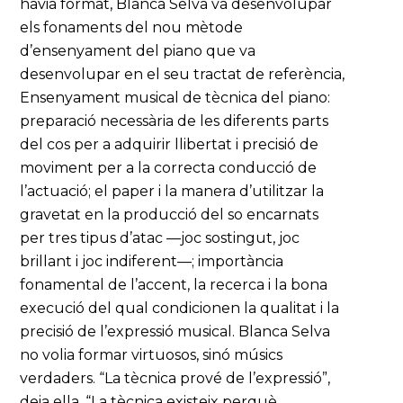
havia format, Blanca Selva va desenvolupar
els fonaments del nou mètode
d’ensenyament del piano que va
desenvolupar en el seu tractat de referència,
Ensenyament musical de tècnica del piano:
preparació necessària de les diferents parts
del cos per a adquirir llibertat i precisió de
moviment per a la correcta conducció de
l’actuació; el paper i la manera d’utilitzar la
gravetat en la producció del so encarnats
per tres tipus d’atac —joc sostingut, joc
brillant i joc indiferent—; importància
fonamental de l’accent, la recerca i la bona
execució del qual condicionen la qualitat i la
precisió de l’expressió musical. Blanca Selva
no volia formar virtuosos, sinó músics
verdaders. “La tècnica prové de l’expressió”,
deia ella. “La tècnica existeix perquè