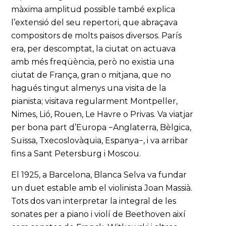
màxima amplitud possible també explica
l’extensió del seu repertori, que abraçava
compositors de molts països diversos. París
era, per descomptat, la ciutat on actuava
amb més freqüència, però no existia una
ciutat de França, gran o mitjana, que no
hagués tingut almenys una visita de la
pianista; visitava regularment Montpeller,
Nimes, Lió, Rouen, Le Havre o Privas. Va viatjar
per bona part d’Europa −Anglaterra, Bèlgica,
Suïssa, Txecoslovàquia, Espanya−, i va arribar
fins a Sant Petersburg i Moscou.
El 1925, a Barcelona, Blanca Selva va fundar
un duet estable amb el violinista Joan Massià.
Tots dos van interpretar la integral de les
sonates per a piano i violí de Beethoven així