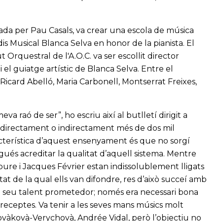
dada per Pau Casals, va crear una escola de música
dis Musical Blanca Selva en honor de la pianista. El
 Orquestral de l'A.O.C. va ser escollit director
 el guiatge artístic de Blanca Selva. Entre el
 Ricard Abelló, Maria Carbonell, Montserrat Freixes,
a raó de ser”, ho escriu així al butlletí dirigit a
ia directament o indirectament més de dos mil
acterística d’aquest ensenyament és que no sorgí
és acreditar la qualitat d’aquell sistema. Mentre
ure i Jacques Février estan indissolublement lligats
t de la qual ells van difondre, res d’això succeí amb
l seu talent prometedor; només era necessari bona
preceptes. Va tenir a les seves mans músics molt
vàkovà-Verychovà, Andrée Vidal, però l’objectiu no