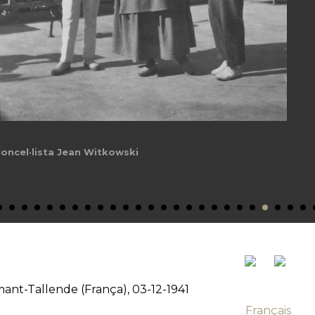
oloncel·lista Jean Witkowski
Amant-Tallende (França), 03-12-1941
Français