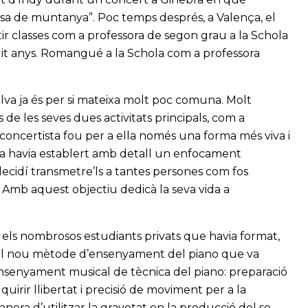
esa de muntanya”. Poc temps després, a Valença, el
rtir classes com a professora de segon grau a la Schola
t anys. Romangué a la Schola com a professora
lva ja és per si mateixa molt poc comuna. Molt
de les seves dues activitats principals, com a
e concertista fou per a ella només una forma més viva i
 ja havia establert amb detall un enfocament
ecidí transmetre’ls a tantes persones com fos
rt. Amb aquest objectiu dedicà la seva vida a
 els nombrosos estudiants privats que havia format,
el nou mètode d’ensenyament del piano que va
Ensenyament musical de tècnica del piano: preparació
quirir llibertat i precisió de moviment per a la
anera d’utilitzar la gravetat en la producció del so