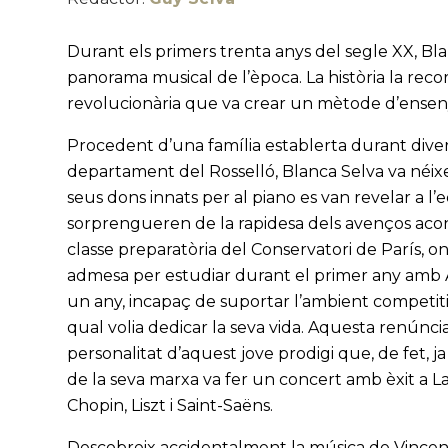
Durant els primers trenta anys del segle XX, Bla
panorama musical de l’època. La història la re
revolucionària que va crear un mètode d’enseny
Procedent d’una família establerta durant divers
departament del Rosselló, Blanca Selva va néixer
seus dons innats per al piano es van revelar a l
sorprengueren de la rapidesa dels avenços acons
classe preparatòria del Conservatori de París, on
admesa per estudiar durant el primer any amb 
un any, incapaç de suportar l’ambient competitiu
qual volia dedicar la seva vida. Aquesta renúnci
personalitat d’aquest jove prodigi que, de fet, j
de la seva marxa va fer un concert amb èxit a
Chopin, Liszt i Saint-Saëns.
Descobreix accidentalment la música de Vincen