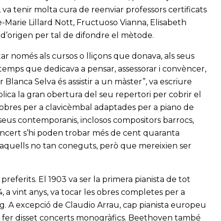
, va tenir molta cura de reenviar professors certificats
arie Lillard Nott, Fructuoso Vianna, Elisabeth
 d’origen per tal de difondre el mètode.
tar només als cursos o lliçons que donava, als seus
al temps que dedicava a pensar, assessorar i convèncer,
r Blanca Selva és assistir a un màster”, va escriure
ica la gran obertura del seu repertori per cobrir el
’obres per a clavicèmbal adaptades per a piano de
ls seus contemporanis, inclosos compositors barrocs,
concert s’hi poden trobar més de cent quaranta
 aquells no tan coneguts, però que mereixien ser
eferits. El 1903 va ser la primera pianista de tot
4, a vint anys, va tocar les obres completes per a
ig. A excepció de Claudio Arrau, cap pianista europeu
 fer disset concerts monogràfics. Beethoven també