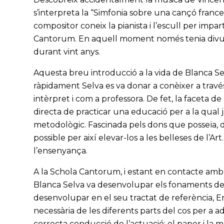
s’interpreta la “Simfonia sobre una cançó franc
compositor coneix la pianista i l’escull per impa
Cantorum. En aquell moment només tenia divui
durant vint anys.
Aquesta breu introducció a la vida de Blanca Se
ràpidament Selva es va donar a conèixer a través 
intèrpret i com a professora. De fet, la faceta d
directa de practicar una educació per a la qual
metodològic. Fascinada pels dons que posseïa, d
possible per així elevar-los a les belleses de l’A
l’ensenyança.
A la Schola Cantorum, i estant en contacte amb
Blanca Selva va desenvolupar els fonaments d
desenvolupar en el seu tractat de referència, 
necessària de les diferents parts del cos per a ad
correcta conducció de l’actuació; el paper i la m