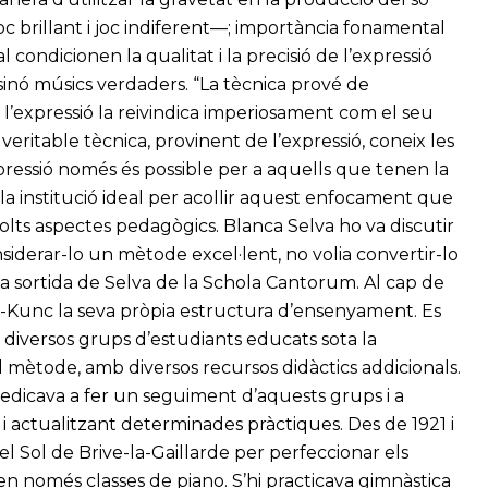
oc brillant i joc indiferent—; importància fonamental
l condicionen la qualitat i la precisió de l’expressió
 sinó músics verdaders. “La tècnica prové de
uè l’expressió la reivindica imperiosament com el seu
veritable tècnica, provinent de l’expressió, coneix les
’expressió només és possible per a aquells que tenen la
la institució ideal per acollir aquest enfocament que
molts aspectes pedagògics. Blanca Selva ho va discutir
nsiderar-lo un mètode excel·lent, no volia convertir-lo
 la sortida de Selva de la Schola Cantorum. Al cap de
ou-Kunc la seva pròpia estructura d’ensenyament. Es
 diversos grups d’estudiants educats sota la
el mètode, amb diversos recursos didàctics addicionals.
dedicava a fer un seguiment d’aquests grups i a
ó i actualitzant determinades pràctiques. Des de 1921 i
 del Sol de Brive-la-Gaillarde per perfeccionar els
ïen només classes de piano. S’hi practicava gimnàstica