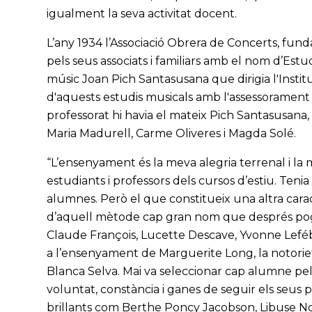
igualment la seva activitat docent.
L’any 1934 l’Associació Obrera de Concerts, fun
pels seus associats i familiars amb el nom d’Estu
músic Joan Pich Santasusana que dirigia l'Institut
d'aquests estudis musicals amb l'assessorament i
professorat hi havia el mateix Pich Santasusana,
Maria Madurell, Carme Oliveres i Magda Solé.
“L’ensenyament és la meva alegria terrenal i la mev
estudiants i professors dels cursos d’estiu. Ten
alumnes. Però el que constitueix una altra car
d’aquell mètode cap gran nom que després pogu
Claude François, Lucette Descave, Yvonne Leféb
a l’ensenyament de Marguerite Long, la notorieta
Blanca Selva. Mai va seleccionar cap alumne pe
voluntat, constància i ganes de seguir els seus 
brillants com Berthe Poncy Jacobson, Libuse No