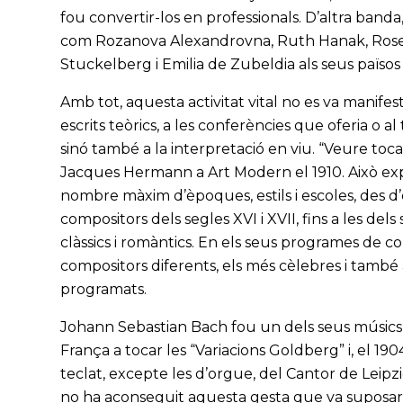
fou convertir-los en professionals. D’altra banda
com Rozanova Alexandrovna, Ruth Hanak, Rose-M
Stuckelberg i Emilia de Zubeldia als seus països
Amb tot, aquesta activitat vital no es va manifes
escrits teòrics, a les conferències que oferia o 
sinó també a la interpretació en viu. “Veure toca
Jacques Hermann a Art Modern el 1910. Això expl
nombre màxim d’èpoques, estils i escoles, des d
compositors dels segles XVI i XVII, fins a les de
clàssics i romàntics. En els seus programes de 
compositors diferents, els més cèlebres i també
programats.
Johann Sebastian Bach fou un dels seus músics pr
França a tocar les “Variacions Goldberg” i, el 190
teclat, excepte les d’orgue, del Cantor de Leipz
no ha aconseguit aquesta gesta que va suposar