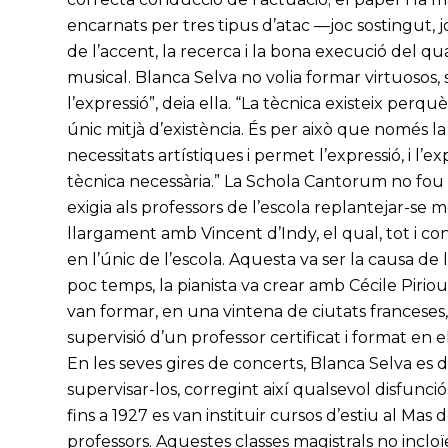
encarnats per tres tipus d’atac —joc sostingut, j
de l’accent, la recerca i la bona execució del qua
musical. Blanca Selva no volia formar virtuosos,
l’expressió”, deia ella. “La tècnica existeix perq
únic mitjà d’existència. És per això que només la 
necessitats artístiques i permet l’expressió, i l
tècnica necessària.” La Schola Cantorum no fou 
exigia als professors de l’escola replantejar-se 
llargament amb Vincent d’Indy, el qual, tot i co
en l’únic de l’escola. Aquesta va ser la causa de
poc temps, la pianista va crear amb Cécile Piri
van formar, en una vintena de ciutats franceses,
supervisió d’un professor certificat i format en 
En les seves gires de concerts, Blanca Selva es 
supervisar-los, corregint així qualsevol disfunci
fins a 1927 es van instituir cursos d’estiu al Mas
professors. Aquestes classes magistrals no inclo