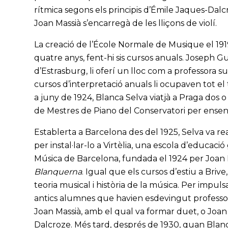
rítmica segons els principis d’Émile Jaques-Dalcro
Joan Massià s’encarregà de les lliçons de violí.
La creació de l’École Normale de Musique el 191
quatre anys, fent-hi sis cursos anuals. Joseph 
d’Estrasburg, li oferí un lloc com a professora s
cursos d’interpretació anuals li ocupaven tot e
a juny de 1924, Blanca Selva viatjà a Praga dos o
de Mestres de Piano del Conservatori per ense
Establerta a Barcelona des del 1925, Selva va re
per instal·lar-lo a Virtèlia, una escola d’educaci
Música de Barcelona, fundada el 1924 per Joan L
Blanquerna
. Igual que els cursos d’estiu a Briv
teoria musical i història de la música. Per impulsar
antics alumnes que havien esdevingut professors 
Joan Massià, amb el qual va formar duet, o Joan
Dalcroze. Més tard, després de 1930, quan Blanc