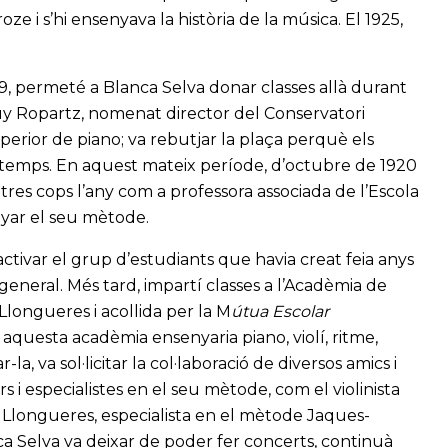
ze i s’hi ensenyava la història de la música. El 1925,
9, permeté a Blanca Selva donar classes allà durant
Guy Ropartz, nomenat director del Conservatori
uperior de piano; va rebutjar la plaça perquè els
l temps. En aquest mateix període, d’octubre de 1920
 tres cops l’any com a professora associada de l’Escola
nyar el seu mètode.
activar el grup d’estudiants que havia creat feia anys
ó general. Més tard, impartí classes a l’Acadèmia de
longueres i acollida per la M
útua Escolar
e, aquesta acadèmia ensenyaria piano, violí, ritme,
-la, va sol·licitar la col·laboració de diversos amics i
i especialistes en el seu mètode, com el violinista
 Llongueres, especialista en el mètode Jaques-
a Selva va deixar de poder fer concerts, continuà