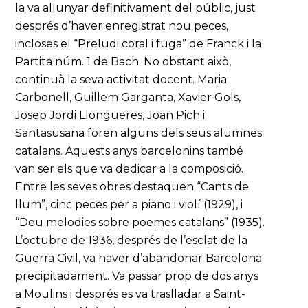
la va allunyar definitivament del públic, just
després d’haver enregistrat nou peces,
incloses el “Preludi coral i fuga” de Franck i la
Partita núm. 1 de Bach. No obstant això,
continuà la seva activitat docent. Maria
Carbonell, Guillem Garganta, Xavier Gols,
Josep Jordi Llongueres, Joan Pich i
Santasusana foren alguns dels seus alumnes
catalans. Aquests anys barcelonins també
van ser els que va dedicar a la composició.
Entre les seves obres destaquen “Cants de
llum”, cinc peces per a piano i violí (1929), i
“Deu melodies sobre poemes catalans” (1935).
L’octubre de 1936, després de l’esclat de la
Guerra Civil, va haver d’abandonar Barcelona
precipitadament. Va passar prop de dos anys
a Moulins i després es va traslladar a Saint-