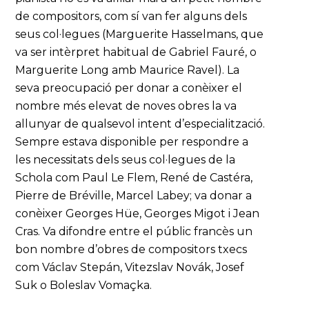
de compositors, com sí van fer alguns dels
seus col·legues (Marguerite Hasselmans, que
va ser intèrpret habitual de Gabriel Fauré, o
Marguerite Long amb Maurice Ravel). La
seva preocupació per donar a conèixer el
nombre més elevat de noves obres la va
allunyar de qualsevol intent d’especialització.
Sempre estava disponible per respondre a
les necessitats dels seus col·legues de la
Schola com Paul Le Flem, René de Castéra,
Pierre de Bréville, Marcel Labey; va donar a
conèixer Georges Hüe, Georges Migot i Jean
Cras. Va difondre entre el públic francès un
bon nombre d’obres de compositors txecs
com Václav Stepán, Vitezslav Novák, Josef
Suk o Boleslav Vomaçka.