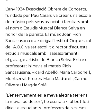
L’any 1934 l’Associació Obrera de Concerts,
fundada per Pau Casals, va crear una escola
de música pels seus associats i familiars amb
el nom d’Estudis Musical Blanca Selva en
honor de la pianista. El músic Joan Pich
Santasusana que dirigia l'Institut Orquestral
de l'A.O.C. va ser escollit director d'aquests
estudis musicals amb l'assessorament i
el guiatge artístic de Blanca Selva. Entre el
professorat hi havia el mateix Pich
Santasusana, Ricard Abelló, Maria Carbonell,
Montserrat Freixes, Maria Madurell, Carme
Oliveres i Magda Solé.
“L’ensenyament és la meva alegria terrenal i
la meva raó de ser”, ho escriu així al butlletí
dirigit a estudiants i professors dels cursos