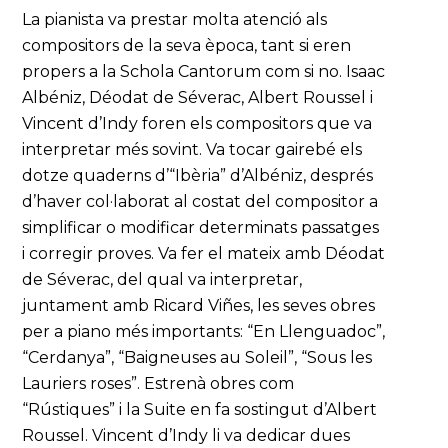
La pianista va prestar molta atenció als
compositors de la seva època, tant si eren
propers a la Schola Cantorum com si no. Isaac
Albéniz, Déodat de Séverac, Albert Roussel i
Vincent d’Indy foren els compositors que va
interpretar més sovint. Va tocar gairebé els
dotze quaderns d’“Ibèria” d’Albéniz, després
d’haver col·laborat al costat del compositor a
simplificar o modificar determinats passatges
i corregir proves. Va fer el mateix amb Déodat
de Séverac, del qual va interpretar,
juntament amb Ricard Viñes, les seves obres
per a piano més importants: “En Llenguadoc”,
“Cerdanya”, “Baigneuses au Soleil”, “Sous les
Lauriers roses”. Estrenà obres com
“Rústiques” i la Suite en fa sostingut d’Albert
Roussel. Vincent d’Indy li va dedicar dues