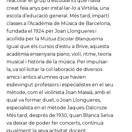
reactivar el grup d’estudiants que havia
creat feia anys per instal·lar-lo a Virtèlia, una
escola d’educació general. Més tard, impartí
classes a l’Acadèmia de Música de Barcelona,
fundada el 1924 per Joan Llongueres i
acollida per la M
útua Escolar Blanquerna
.
Igual que els cursos d’estiu a Brive, aquesta
acadèmia ensenyaria piano, violí, ritme, teoria
musical i història de la música. Per impulsar-
la, va sol·licitar la col·laboració de diversos
amics i antics alumnes que havien
esdevingut professors i especialistes en el seu
mètode, com el violinista Joan Massià, amb el
qual va formar duet, o Joan Llongueres,
especialista en el mètode Jaques-Dalcroze.
Més tard, després de 1930, quan Blanca Selva
va deixar de poder fer concerts, continuà
igualment la seva activitat docent.