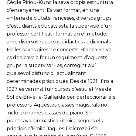
Cécile Piriou-Kunc la seva pròpia estructura
d’ensenyament. Es van formar, en una
vintena de ciutats franceses, diversos grups
d’estudiants educats sota la supervisió d’un
professor certificat i format en el mètode,
amb diversos recursos didàctics addicionals.
En les seves gires de concerts, Blanca Selva
es dedicava a fer un seguiment d’aquests
grups i a supervisar-los, corregint així
qualsevol disfunció i actualitzant
determinades pràctiques. Des de 1921 i fins a
1927 es van instituir cursos d’estiu al Mas del
Sol de Brive-la-Gaillarde per perfeccionar els
professors. Aquestes classes magistrals no
incloïen només classes de piano. S’hi
practicava gimnàstica rítmica segons els
principis d’Émile Jaques-Dalcroze i s’hi