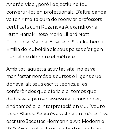
Andrée Vidal, però l’objectiu no fou
convertir-los en professionals. D’altra banda,
va tenir molta cura de reenviar professors
certificats com Rozanova Alexandrovna,
Ruth Hanak, Rose-Marie Lillard Nott,
Fructuoso Vianna, Elisabeth Stuckelberg i
Emilia de Zubeldia als seus països d’origen
per tal de difondre el mètode.
Amb tot, aquesta activitat vital no es va
manifestar només als cursos o lliçons que
donava, als seus escrits teòrics, a les
conferències que oferia o al temps que
dedicava a pensar, assessorar i convèncer,
sinó també a la interpretació en viu. “Veure
tocar Blanca Selva és assistir a un màster”, va
escriure Jacques Hermann a Art Modern el
1910. Això explica la gran obertura del seu