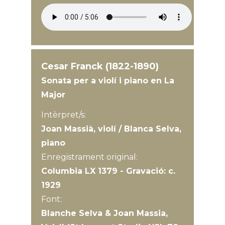
Cesar Franck (1822-1890)
Sonata per a violí i piano en La
Major
Intèrpret/s:
Joan Massià, violí / Blanca Selva,
piano
Enregistrament original:
Columbia LX 1379 - Gravació: c.
1929
Font:
Blanche Selva & Joan Massia,