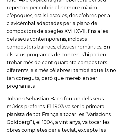
repertori per cobrir el nombre màxim
d’èpoques, estils i escoles, des d’obres per a
clavicèmbal adaptades per a piano de
compositors dels segles XVI i XVII, fins a les
dels seus contemporanis, inclosos
compositors barrocs, clàssics i romàntics. En
els seus programes de concert s’hi poden
trobar més de cent quaranta compositors
diferents, els més cèlebres i també aquells no
tan coneguts, però que mereixien ser
programats.
Johann Sebastian Bach fou un dels seus
músics preferits. El 1903 va ser la primera
pianista de tot França a tocar les “Variacions
Goldberg” i, el 1904, a vint anys, va tocar les
obres completes per a teclat, excepte les