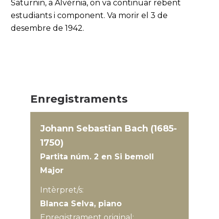
Saturnin, a Alvèrnia, on va continuar rebent
estudiants i component. Va morir el 3 de
desembre de 1942.
Enregistraments
Johann Sebastian Bach (1685-
1750)
Partita núm. 2 en Si bemoll
Major
Intèrpret/s:
Blanca Selva, piano
Enregistrament original: