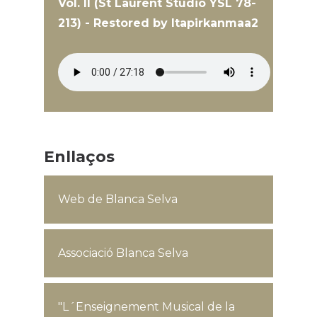
Vol. II (St Laurent Studio YSL 78-
213) - Restored by Itapirkanmaa2
Enllaços
Web de Blanca Selva
Associació Blanca Selva
"L´Enseignement Musical de la