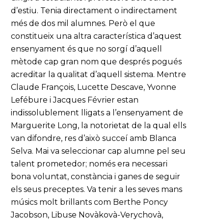
d’estiu. Tenia directament o indirectament
més de dos mil alumnes. Però el que
constitueix una altra característica d’aquest
ensenyament és que no sorgí d’aquell
mètode cap gran nom que després pogués
acreditar la qualitat d’aquell sistema. Mentre
Claude François, Lucette Descave, Yvonne
Lefébure i Jacques Février estan
indissolublement lligats a l’ensenyament de
Marguerite Long, la notorietat de la qual ells
van difondre, res d’això succeí amb Blanca
Selva. Mai va seleccionar cap alumne pel seu
talent prometedor; només era necessari
bona voluntat, constància i ganes de seguir
els seus preceptes. Va tenir a les seves mans
músics molt brillants com Berthe Poncy
Jacobson, Libuse Novàkovà-Verychovà,