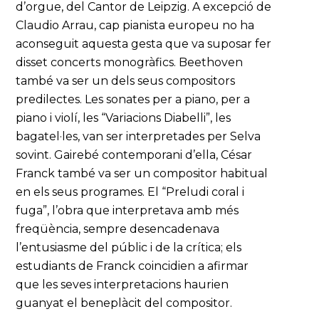
d’orgue, del Cantor de Leipzig. A excepció de
Claudio Arrau, cap pianista europeu no ha
aconseguit aquesta gesta que va suposar fer
disset concerts monogràfics. Beethoven
també va ser un dels seus compositors
predilectes. Les sonates per a piano, per a
piano i violí, les “Variacions Diabelli”, les
bagatel·les, van ser interpretades per Selva
sovint. Gairebé contemporani d’ella, César
Franck també va ser un compositor habitual
en els seus programes. El “Preludi coral i
fuga”, l’obra que interpretava amb més
freqüència, sempre desencadenava
l’entusiasme del públic i de la crítica; els
estudiants de Franck coincidien a afirmar
que les seves interpretacions haurien
guanyat el beneplàcit del compositor.