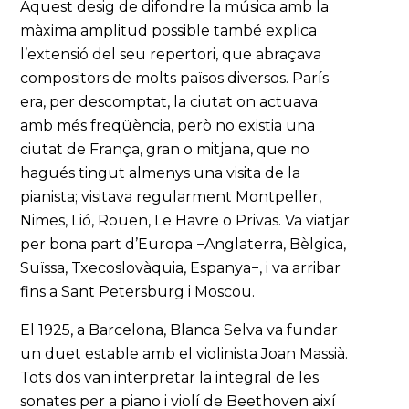
Aquest desig de difondre la música amb la
màxima amplitud possible també explica
l’extensió del seu repertori, que abraçava
compositors de molts països diversos. París
era, per descomptat, la ciutat on actuava
amb més freqüència, però no existia una
ciutat de França, gran o mitjana, que no
hagués tingut almenys una visita de la
pianista; visitava regularment Montpeller,
Nimes, Lió, Rouen, Le Havre o Privas. Va viatjar
per bona part d’Europa −Anglaterra, Bèlgica,
Suïssa, Txecoslovàquia, Espanya−, i va arribar
fins a Sant Petersburg i Moscou.
El 1925, a Barcelona, Blanca Selva va fundar
un duet estable amb el violinista Joan Massià.
Tots dos van interpretar la integral de les
sonates per a piano i violí de Beethoven així