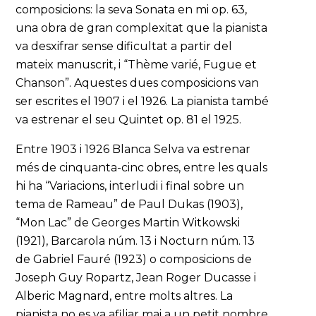
composicions: la seva Sonata en mi op. 63,
una obra de gran complexitat que la pianista
va desxifrar sense dificultat a partir del
mateix manuscrit, i “Thème varié, Fugue et
Chanson”. Aquestes dues composicions van
ser escrites el 1907 i el 1926. La pianista també
va estrenar el seu Quintet op. 81 el 1925.
Entre 1903 i 1926 Blanca Selva va estrenar
més de cinquanta-cinc obres, entre les quals
hi ha “Variacions, interludi i final sobre un
tema de Rameau” de Paul Dukas (1903),
“Mon Lac” de Georges Martin Witkowski
(1921), Barcarola núm. 13 i Nocturn núm. 13
de Gabriel Fauré (1923) o composicions de
Joseph Guy Ropartz, Jean Roger Ducasse i
Alberic Magnard, entre molts altres. La
pianista no es va afiliar mai a un petit nombre