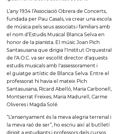
L’any 1934 l’Associació Obrera de Concerts,
fundada per Pau Casals, va crear una escola
de música pels seus associats i familiars amb
el nom d’Estudis Musical Blanca Selva en
honor de la pianista. El músic Joan Pich
Santasusana que dirigia l'Institut Orquestral
de l'A.O.C. va ser escollit director d'aquests
estudis musicals amb l'assessorament i
el guiatge artístic de Blanca Selva. Entre el
professorat hi havia el mateix Pich
Santasusana, Ricard Abelló, Maria Carbonell,
Montserrat Freixes, Maria Madurell, Carme
Oliveres i Magda Solé.
“L’ensenyament és la meva alegria terrenal i
la meva raó de ser”, ho escriu així al butlletí
dirigit a estudiants i professors dels cursos