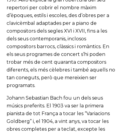
repertori per cobrir el nombre màxim
d’èpoques, estils i escoles, des d’obres per a
clavicèmbal adaptades per a piano de
compositors dels segles XVI i XVII, fins a les
dels seus contemporanis, inclosos
compositors barrocs, clàssics i romàntics. En
els seus programes de concert s’hi poden
trobar més de cent quaranta compositors
diferents, els més cèlebres i també aquells no
tan coneguts, però que mereixien ser
programats.
Johann Sebastian Bach fou un dels seus
músics preferits. El 1903 va ser la primera
pianista de tot França a tocar les “Variacions
Goldberg” i, el 1904, a vint anys, va tocar les
obres completes per a teclat, excepte les