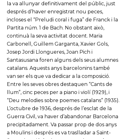
la va allunyar definitivament del públic, just
després d’haver enregistrat nou peces,
incloses el “Preludi coral i fuga” de Franck i la
Partita núm. 1 de Bach. No obstant això,
continuà la seva activitat docent. Maria
Carbonell, Guillem Garganta, Xavier Gols,
Josep Jordi Llongueres, Joan Pich i
Santasusana foren alguns dels seus alumnes
catalans. Aquests anys barcelonins també
van ser els que va dedicar a la composició.
Entre les seves obres destaquen “Cants de
llum”, cinc peces per a piano i violí (1929), i
“Deu melodies sobre poemes catalans” (1935).
L’octubre de 1936, després de l’esclat de la
Guerra Civil, va haver d’abandonar Barcelona
precipitadament. Va passar prop de dos anys
a Moulins i després es va traslladar a Saint-