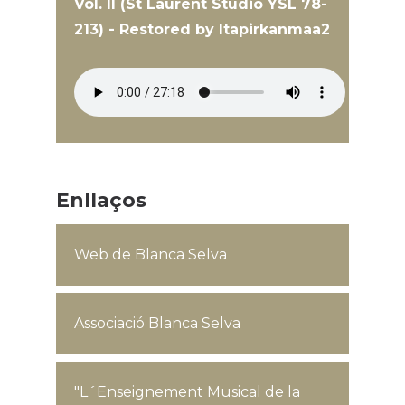
Vol. II (St Laurent Studio YSL 78-
213) - Restored by Itapirkanmaa2
Enllaços
Web de Blanca Selva
Associació Blanca Selva
"L´Enseignement Musical de la