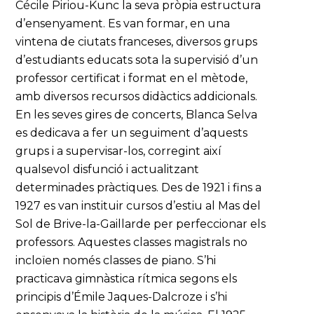
Cécile Piriou-Kunc la seva pròpia estructura
d’ensenyament. Es van formar, en una
vintena de ciutats franceses, diversos grups
d’estudiants educats sota la supervisió d’un
professor certificat i format en el mètode,
amb diversos recursos didàctics addicionals.
En les seves gires de concerts, Blanca Selva
es dedicava a fer un seguiment d’aquests
grups i a supervisar-los, corregint així
qualsevol disfunció i actualitzant
determinades pràctiques. Des de 1921 i fins a
1927 es van instituir cursos d’estiu al Mas del
Sol de Brive-la-Gaillarde per perfeccionar els
professors. Aquestes classes magistrals no
incloïen només classes de piano. S’hi
practicava gimnàstica rítmica segons els
principis d’Émile Jaques-Dalcroze i s’hi