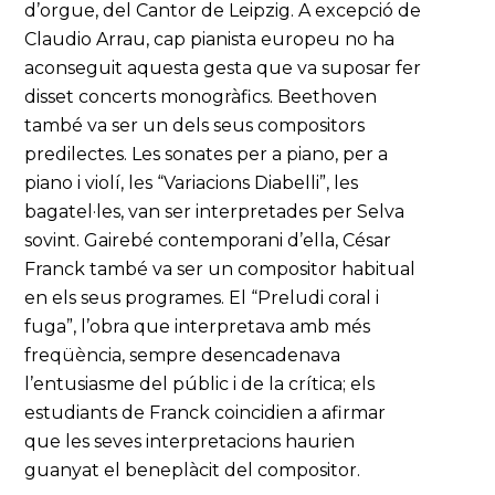
d’orgue, del Cantor de Leipzig. A excepció de
Claudio Arrau, cap pianista europeu no ha
aconseguit aquesta gesta que va suposar fer
disset concerts monogràfics. Beethoven
també va ser un dels seus compositors
predilectes. Les sonates per a piano, per a
piano i violí, les “Variacions Diabelli”, les
bagatel·les, van ser interpretades per Selva
sovint. Gairebé contemporani d’ella, César
Franck també va ser un compositor habitual
en els seus programes. El “Preludi coral i
fuga”, l’obra que interpretava amb més
freqüència, sempre desencadenava
l’entusiasme del públic i de la crítica; els
estudiants de Franck coincidien a afirmar
que les seves interpretacions haurien
guanyat el beneplàcit del compositor.