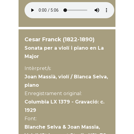
Cesar Franck (1822-1890)
Sonata per a violí i piano en La
Major
Intèrpret/s:
Joan Massià, violí / Blanca Selva,
piano
Enregistrament original:
Columbia LX 1379 - Gravació: c.
1929
Font:
Blanche Selva & Joan Massia,