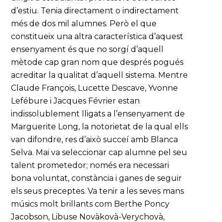
d’estiu. Tenia directament o indirectament
més de dos mil alumnes. Però el que
constitueix una altra característica d’aquest
ensenyament és que no sorgí d’aquell
mètode cap gran nom que després pogués
acreditar la qualitat d’aquell sistema. Mentre
Claude François, Lucette Descave, Yvonne
Lefébure i Jacques Février estan
indissolublement lligats a l’ensenyament de
Marguerite Long, la notorietat de la qual ells
van difondre, res d’això succeí amb Blanca
Selva. Mai va seleccionar cap alumne pel seu
talent prometedor; només era necessari
bona voluntat, constància i ganes de seguir
els seus preceptes. Va tenir a les seves mans
músics molt brillants com Berthe Poncy
Jacobson, Libuse Novàkovà-Verychovà,