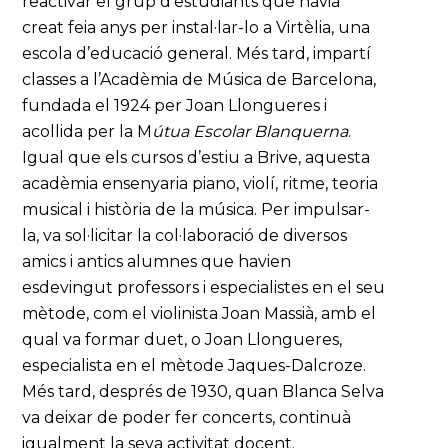
reactivar el grup d’estudiants que havia
creat feia anys per instal·lar-lo a Virtèlia, una
escola d’educació general. Més tard, impartí
classes a l’Acadèmia de Música de Barcelona,
fundada el 1924 per Joan Llongueres i
acollida per la M
útua Escolar Blanquerna
.
Igual que els cursos d’estiu a Brive, aquesta
acadèmia ensenyaria piano, violí, ritme, teoria
musical i història de la música. Per impulsar-
la, va sol·licitar la col·laboració de diversos
amics i antics alumnes que havien
esdevingut professors i especialistes en el seu
mètode, com el violinista Joan Massià, amb el
qual va formar duet, o Joan Llongueres,
especialista en el mètode Jaques-Dalcroze.
Més tard, després de 1930, quan Blanca Selva
va deixar de poder fer concerts, continuà
igualment la seva activitat docent.