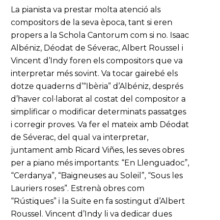
La pianista va prestar molta atenció als
compositors de la seva època, tant si eren
propers a la Schola Cantorum com si no. Isaac
Albéniz, Déodat de Séverac, Albert Roussel i
Vincent d’Indy foren els compositors que va
interpretar més sovint. Va tocar gairebé els
dotze quaderns d’“Ibèria” d’Albéniz, després
d’haver col·laborat al costat del compositor a
simplificar o modificar determinats passatges
i corregir proves. Va fer el mateix amb Déodat
de Séverac, del qual va interpretar,
juntament amb Ricard Viñes, les seves obres
per a piano més importants: “En Llenguadoc”,
“Cerdanya”, “Baigneuses au Soleil”, “Sous les
Lauriers roses”. Estrenà obres com
“Rústiques” i la Suite en fa sostingut d’Albert
Roussel. Vincent d’Indy li va dedicar dues