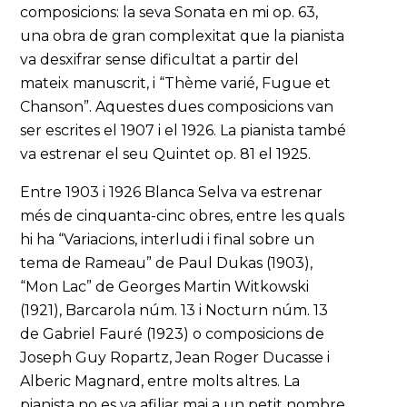
composicions: la seva Sonata en mi op. 63,
una obra de gran complexitat que la pianista
va desxifrar sense dificultat a partir del
mateix manuscrit, i “Thème varié, Fugue et
Chanson”. Aquestes dues composicions van
ser escrites el 1907 i el 1926. La pianista també
va estrenar el seu Quintet op. 81 el 1925.
Entre 1903 i 1926 Blanca Selva va estrenar
més de cinquanta-cinc obres, entre les quals
hi ha “Variacions, interludi i final sobre un
tema de Rameau” de Paul Dukas (1903),
“Mon Lac” de Georges Martin Witkowski
(1921), Barcarola núm. 13 i Nocturn núm. 13
de Gabriel Fauré (1923) o composicions de
Joseph Guy Ropartz, Jean Roger Ducasse i
Alberic Magnard, entre molts altres. La
pianista no es va afiliar mai a un petit nombre