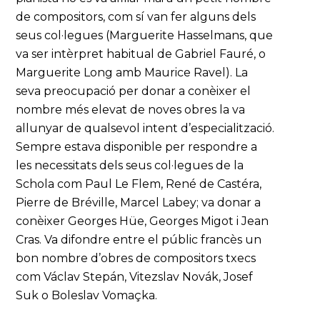
de compositors, com sí van fer alguns dels
seus col·legues (Marguerite Hasselmans, que
va ser intèrpret habitual de Gabriel Fauré, o
Marguerite Long amb Maurice Ravel). La
seva preocupació per donar a conèixer el
nombre més elevat de noves obres la va
allunyar de qualsevol intent d’especialització.
Sempre estava disponible per respondre a
les necessitats dels seus col·legues de la
Schola com Paul Le Flem, René de Castéra,
Pierre de Bréville, Marcel Labey; va donar a
conèixer Georges Hüe, Georges Migot i Jean
Cras. Va difondre entre el públic francès un
bon nombre d’obres de compositors txecs
com Václav Stepán, Vitezslav Novák, Josef
Suk o Boleslav Vomaçka.