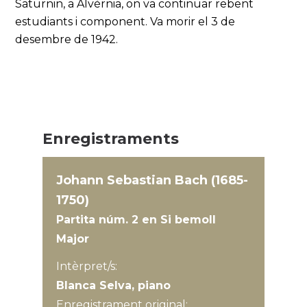
Saturnin, a Alvèrnia, on va continuar rebent
estudiants i component. Va morir el 3 de
desembre de 1942.
Enregistraments
Johann Sebastian Bach (1685-
1750)
Partita núm. 2 en Si bemoll
Major
Intèrpret/s:
Blanca Selva, piano
Enregistrament original: