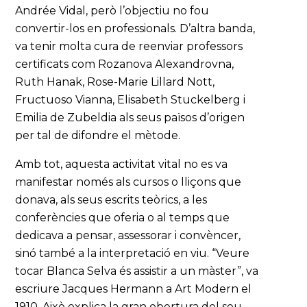
Andrée Vidal, però l’objectiu no fou
convertir-los en professionals. D’altra banda,
va tenir molta cura de reenviar professors
certificats com Rozanova Alexandrovna,
Ruth Hanak, Rose-Marie Lillard Nott,
Fructuoso Vianna, Elisabeth Stuckelberg i
Emilia de Zubeldia als seus països d’origen
per tal de difondre el mètode.
Amb tot, aquesta activitat vital no es va
manifestar només als cursos o lliçons que
donava, als seus escrits teòrics, a les
conferències que oferia o al temps que
dedicava a pensar, assessorar i convèncer,
sinó també a la interpretació en viu. “Veure
tocar Blanca Selva és assistir a un màster”, va
escriure Jacques Hermann a Art Modern el
1910. Això explica la gran obertura del seu