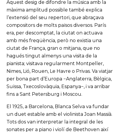
Aquest desig de difondre la música amb la
màxima amplitud possible també explica
l’extensió del seu repertori, que abraçava
compositors de molts països diversos. París
era, per descomptat, la ciutat on actuava
amb més freqüència, però no existia una
ciutat de França, gran o mitjana, que no
hagués tingut almenys una visita de la
pianista; visitava regularment Montpeller,
Nimes, Lió, Rouen, Le Havre o Privas. Va viatjar
per bona part d’Europa −Anglaterra, Bèlgica,
Suïssa, Txecoslovàquia, Espanya−, i va arribar
fins a Sant Petersburg i Moscou.
El 1925, a Barcelona, Blanca Selva va fundar
un duet estable amb el violinista Joan Massià.
Tots dos van interpretar la integral de les
sonates per a piano i violí de Beethoven així