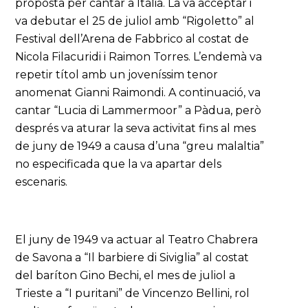
proposta per cantar a Itàlia. La va acceptar i
va debutar el 25 de juliol amb “Rigoletto” al
Festival dell’Arena de Fabbrico al costat de
Nicola Filacuridi i Raimon Torres. L’endemà va
repetir títol amb un joveníssim tenor
anomenat Gianni Raimondi. A continuació, va
cantar “Lucia di Lammermoor” a Pàdua, però
després va aturar la seva activitat fins al mes
de juny de 1949 a causa d’una “greu malaltia”
no especificada que la va apartar dels
escenaris.
El juny de 1949 va actuar al Teatro Chabrera
de Savona a “Il barbiere di Siviglia” al costat
del baríton Gino Bechi, el mes de juliol a
Trieste a “I puritani” de Vincenzo Bellini, rol