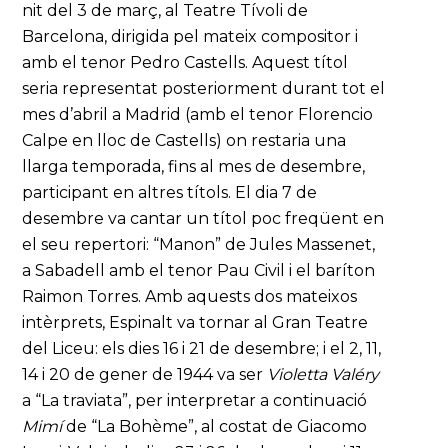
nit del 3 de març, al Teatre Tívoli de
Barcelona, dirigida pel mateix compositor i
amb el tenor Pedro Castells. Aquest títol
seria representat posteriorment durant tot el
mes d’abril a Madrid (amb el tenor Florencio
Calpe en lloc de Castells) on restaria una
llarga temporada, fins al mes de desembre,
participant en altres títols. El dia 7 de
desembre va cantar un títol poc freqüent en
el seu repertori: “Manon” de Jules Massenet,
a Sabadell amb el tenor Pau Civil i el baríton
Raimon Torres. Amb aquests dos mateixos
intèrprets, Espinalt va tornar al Gran Teatre
del Liceu: els dies 16 i 21 de desembre; i el 2, 11,
14 i 20 de gener de 1944 va ser
Violetta Valéry
a “La traviata”, per interpretar a continuació
Mimí
de “La Bohème”, al costat de Giacomo