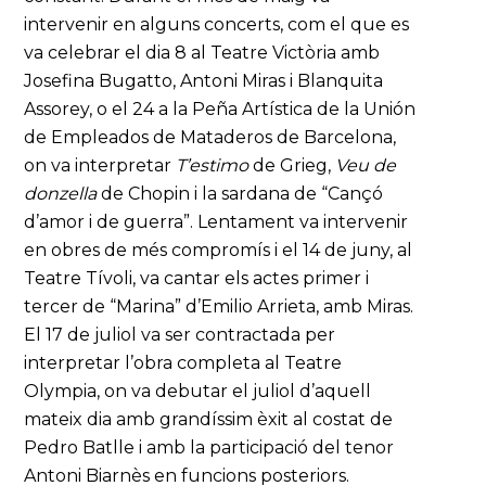
intervenir en alguns concerts, com el que es
va celebrar el dia 8 al Teatre Victòria amb
Josefina Bugatto, Antoni Miras i Blanquita
Assorey, o el 24 a la Peña Artística de la Unión
de Empleados de Mataderos de Barcelona,
on va interpretar
T’estimo
de Grieg,
Veu de
donzella
de Chopin i la sardana de “Cançó
d’amor i de guerra”. Lentament va intervenir
en obres de més compromís i el 14 de juny, al
Teatre Tívoli, va cantar els actes primer i
tercer de “Marina” d’Emilio Arrieta, amb Miras.
El 17 de juliol va ser contractada per
interpretar l’obra completa al Teatre
Olympia, on va debutar el juliol d’aquell
mateix dia amb grandíssim èxit al costat de
Pedro Batlle i amb la participació del tenor
Antoni Biarnès en funcions posteriors.