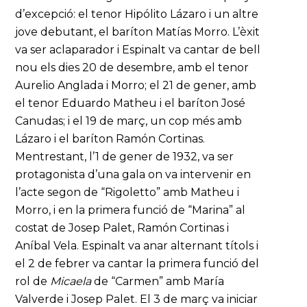
d’excepció: el tenor Hipólito Lázaro i un altre
jove debutant, el baríton Matías Morro. L’èxit
va ser aclaparador i Espinalt va cantar de bell
nou els dies 20 de desembre, amb el tenor
Aurelio Anglada i Morro; el 21 de gener, amb
el tenor Eduardo Matheu i el baríton José
Canudas; i el 19 de març, un cop més amb
Lázaro i el baríton Ramón Cortinas.
Mentrestant, l’1 de gener de 1932, va ser
protagonista d’una gala on va intervenir en
l’acte segon de “Rigoletto” amb Matheu i
Morro, i en la primera funció de “Marina” al
costat de Josep Palet, Ramón Cortinas i
Aníbal Vela. Espinalt va anar alternant títols i
el 2 de febrer va cantar la primera funció del
rol de
Micaela
de “Carmen” amb María
Valverde i Josep Palet. El 3 de març va iniciar