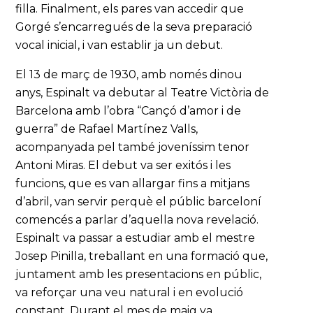
filla. Finalment, els pares van accedir que
Gorgé s’encarregués de la seva preparació
vocal inicial, i van establir ja un debut.
El 13 de març de 1930, amb només dinou
anys, Espinalt va debutar al Teatre Victòria de
Barcelona amb l’obra “Cançó d’amor i de
guerra” de Rafael Martínez Valls,
acompanyada pel també joveníssim tenor
Antoni Miras. El debut va ser exitós i les
funcions, que es van allargar fins a mitjans
d’abril, van servir perquè el públic barceloní
comencés a parlar d’aquella nova revelació.
Espinalt va passar a estudiar amb el mestre
Josep Pinilla, treballant en una formació que,
juntament amb les presentacions en públic,
va reforçar una veu natural i en evolució
constant. Durant el mes de maig va