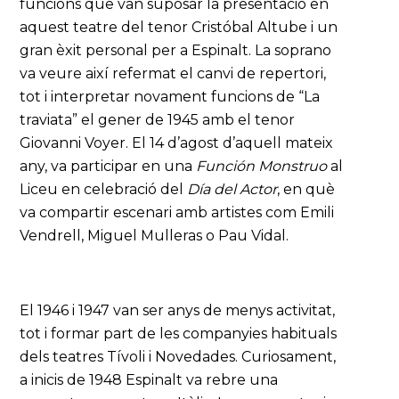
funcions que van suposar la presentació en
aquest teatre del tenor Cristóbal Altube i un
gran èxit personal per a Espinalt. La soprano
va veure així refermat el canvi de repertori,
tot i interpretar novament funcions de “La
traviata” el gener de 1945 amb el tenor
Giovanni Voyer. El 14 d’agost d’aquell mateix
any, va participar en una
Función Monstruo
al
Liceu en celebració del
Día del Actor
, en què
va compartir escenari amb artistes com Emili
Vendrell, Miguel Mulleras o Pau Vidal.
El 1946 i 1947 van ser anys de menys activitat,
tot i formar part de les companyies habituals
dels teatres Tívoli i Novedades. Curiosament,
a inicis de 1948 Espinalt va rebre una