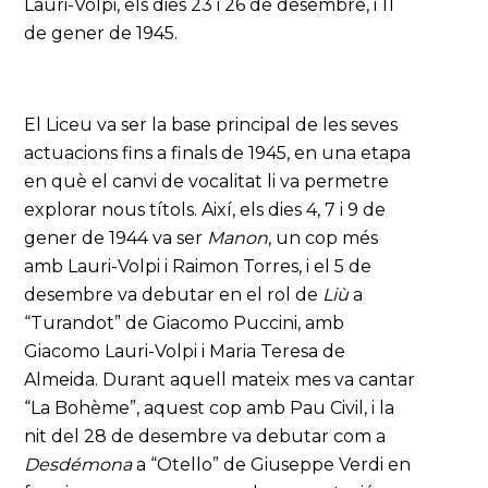
Lauri-Volpi, els dies 23 i 26 de desembre, i 11
de gener de 1945.
El Liceu va ser la base principal de les seves
actuacions fins a finals de 1945, en una etapa
en què el canvi de vocalitat li va permetre
explorar nous títols. Així, els dies 4, 7 i 9 de
gener de 1944 va ser
Manon
, un cop més
amb Lauri-Volpi i Raimon Torres, i el 5 de
desembre va debutar en el rol de
Liù
a
“Turandot” de Giacomo Puccini, amb
Giacomo Lauri-Volpi i Maria Teresa de
Almeida. Durant aquell mateix mes va cantar
“La Bohème”, aquest cop amb Pau Civil, i la
nit del 28 de desembre va debutar com a
Desdémona
a “Otello” de Giuseppe Verdi en