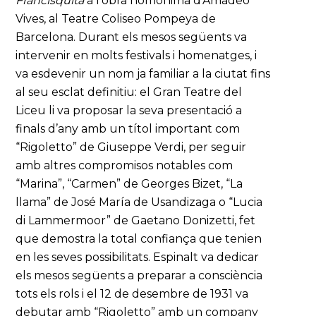
Francisquita
a l’obra homònima d’Amadeo
Vives, al Teatre Coliseo Pompeya de
Barcelona. Durant els mesos següents va
intervenir en molts festivals i homenatges, i
va esdevenir un nom ja familiar a la ciutat fins
al seu esclat definitiu: el Gran Teatre del
Liceu li va proposar la seva presentació a
finals d’any amb un títol important com
“Rigoletto” de Giuseppe Verdi, per seguir
amb altres compromisos notables com
“Marina”, “Carmen” de Georges Bizet, “La
llama” de José María de Usandizaga o “Lucia
di Lammermoor” de Gaetano Donizetti, fet
que demostra la total confiança que tenien
en les seves possibilitats. Espinalt va dedicar
els mesos següents a preparar a consciència
tots els rols i el 12 de desembre de 1931 va
debutar amb “Rigoletto” amb un company