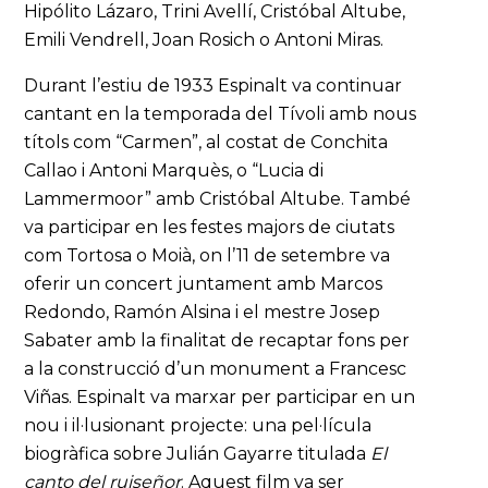
Hipólito Lázaro, Trini Avellí, Cristóbal Altube,
Emili Vendrell, Joan Rosich o Antoni Miras.
Durant l’estiu de 1933 Espinalt va continuar
cantant en la temporada del Tívoli amb nous
títols com “Carmen”, al costat de Conchita
Callao i Antoni Marquès, o “Lucia di
Lammermoor” amb Cristóbal Altube. També
va participar en les festes majors de ciutats
com Tortosa o Moià, on l’11 de setembre va
oferir un concert juntament amb Marcos
Redondo, Ramón Alsina i el mestre Josep
Sabater amb la finalitat de recaptar fons per
a la construcció d’un monument a Francesc
Viñas. Espinalt va marxar per participar en un
nou i il·lusionant projecte: una pel·lícula
biogràfica sobre Julián Gayarre titulada
El
canto del ruiseñor
. Aquest film va ser