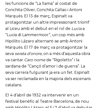
les funcions de “La llama” al costat de
Conchita Oliver, Conchita Callao i Antoni
Marquès. El 13 de març, Espinalt va
protagonitzar un altre impressionant triomf
al Liceu amb el debut en el rol de
Lucia
a
“Lucia di Lammermoor”, un cop més amb
Hipólito Lázaro alternant-se amb Antoni
Marquès. El 17 de març va protagonitzar la
seva
serata d’onore,
on a més d’aquesta obra
va cantar
Caro nome
de “Rigoletto” i la
sardana de “Cançó d’amor i de guerra”. La
seva carrera fulgurant ja era un fet. Espinalt
va ser reclamada en la majoria dels escenaris
catalans.
El 4 d’abril de 1932 va intervenir en un
festival benèfic al Teatre Barcelona, de nou
amb Hipólito Lázaro, el 5 i 7 d’abril va debutar