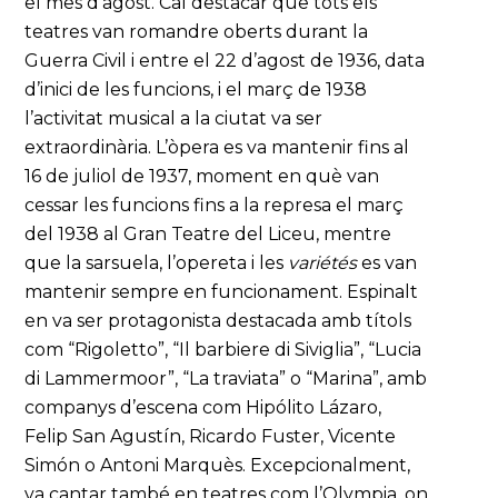
el mes d’agost. Cal destacar que tots els
teatres van romandre oberts durant la
Guerra Civil i entre el 22 d’agost de 1936, data
d’inici de les funcions, i el març de 1938
l’activitat musical a la ciutat va ser
extraordinària. L’òpera es va mantenir fins al
16 de juliol de 1937, moment en què van
cessar les funcions fins a la represa el març
del 1938 al Gran Teatre del Liceu, mentre
que la sarsuela, l’opereta i les
variétés
es van
mantenir sempre en funcionament. Espinalt
en va ser protagonista destacada amb títols
com “Rigoletto”, “Il barbiere di Siviglia”, “Lucia
di Lammermoor”, “La traviata” o “Marina”, amb
companys d’escena com Hipólito Lázaro,
Felip San Agustín, Ricardo Fuster, Vicente
Simón o Antoni Marquès. Excepcionalment,
va cantar també en teatres com l’Olympia, on