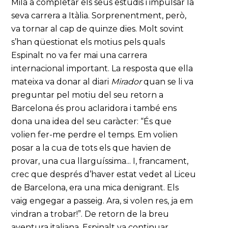
Milà a completar els seus estudis i impulsar la
seva carrera a Itàlia. Sorprenentment, però,
va tornar al cap de quinze dies. Molt sovint
s’han qüestionat els motius pels quals
Espinalt no va fer mai una carrera
internacional important. La resposta que ella
mateixa va donar al diari
Mirador
quan se li va
preguntar pel motiu del seu retorn a
Barcelona és prou aclaridora i també ens
dona una idea del seu caràcter: “És que
volien fer-me perdre el temps. Em volien
posar a la cua de tots els que havien de
provar, una cua llarguíssima... I, francament,
crec que després d’haver estat vedet al Liceu
de Barcelona, era una mica denigrant. Els
vaig engegar a passeig. Ara, si volen res, ja em
vindran a trobar!”. De retorn de la breu
aventura italiana, Espinalt va continuar