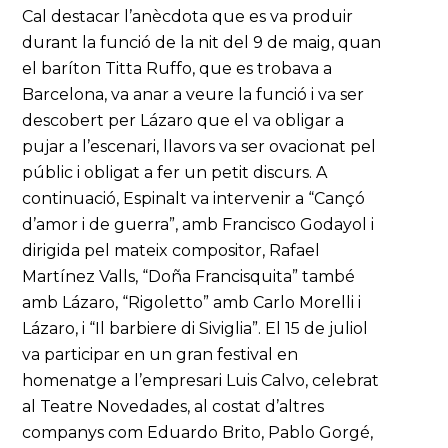
Cal destacar l’anècdota que es va produir
durant la funció de la nit del 9 de maig, quan
el baríton Titta Ruffo, que es trobava a
Barcelona, va anar a veure la funció i va ser
descobert per Lázaro que el va obligar a
pujar a l’escenari, llavors va ser ovacionat pel
públic i obligat a fer un petit discurs. A
continuació, Espinalt va intervenir a “Cançó
d’amor i de guerra”, amb Francisco Godayol i
dirigida pel mateix compositor, Rafael
Martínez Valls, “Doña Francisquita” també
amb Lázaro, “Rigoletto” amb Carlo Morelli i
Lázaro, i “Il barbiere di Siviglia”. El 15 de juliol
va participar en un gran festival en
homenatge a l’empresari Luis Calvo, celebrat
al Teatre Novedades, al costat d’altres
companys com Eduardo Brito, Pablo Gorgé,