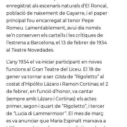
enregistrat als escenaris naturals d’El Roncal,
població de naixement de Gayarre, i el paper
principal fou encarregat al tenor Pepe
Romeu. Lamentablement, avui dia només
se’n conserven els cartells i les crítiques de
l’estrena a Barcelona, el 13 de febrer de 1934
al Teatre Novedades.
L’any 1934 el va iniciar participant en noves
funcions al Gran Teatre del Liceu. El 18 de
gener va tornar a ser
Gilda
de “Rigoletto” al
costat d’Hipólito Lázaro i Ramon Cortinas; el 2
de febrer, en funció d’honor, va cantar
(sempre amb Lázaro i Cortinas) els actes
primer, segon i quart de “Rigoletto”, i tercer
de “Lucia di Lammermoor”. El mes de març
es va anunciar que Maria Espinalt marxava a