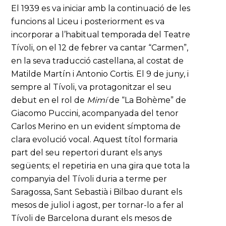
El 1939 es va iniciar amb la continuació de les
funcions al Liceu i posteriorment es va
incorporar a l’habitual temporada del Teatre
Tívoli, on el 12 de febrer va cantar “Carmen”,
en la seva traducció castellana, al costat de
Matilde Martín i Antonio Cortis. El 9 de juny, i
sempre al Tívoli, va protagonitzar el seu
debut en el rol de
Mimí
de “La Bohème” de
Giacomo Puccini, acompanyada del tenor
Carlos Merino en un evident símptoma de
clara evolució vocal. Aquest títol formaria
part del seu repertori durant els anys
següents; el repetiria en una gira que tota la
companyia del Tívoli duria a terme per
Saragossa, Sant Sebastià i Bilbao durant els
mesos de juliol i agost, per tornar-lo a fer al
Tívoli de Barcelona durant els mesos de