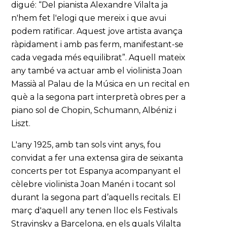
digué: “Del pianista Alexandre Vilalta ja
n'hem fet l'elogi que mereix i que avui
podem ratificar. Aquest jove artista avança
ràpidament i amb pas ferm, manifestant-se
cada vegada més equilibrat”. Aquell mateix
any també va actuar amb el violinista Joan
Massià al Palau de la Música en un recital en
què a la segona part interpretà obres per a
piano sol de Chopin, Schumann, Albéniz i
Liszt.
L'any 1925, amb tan sols vint anys, fou
convidat a fer una extensa gira de seixanta
concerts per tot Espanya acompanyant el
cèlebre violinista Joan Manén i tocant sol
durant la segona part d’aquells recitals. El
març d'aquell any tenen lloc els Festivals
Stravinsky a Barcelona, en els quals Vilalta