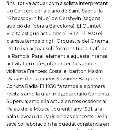
fins i tot va actuar com a solista interpretant
un Concert per a piano de Saint-Saëns i la
“Rhapsody in blue” de Gershwin (segona
audició de l’obra a Barcelona). El Quintet
Vilalta estigué actiu fins el 1932. El 1930 el
pianista també dirigí l'Orquestra del Cinema
Rialto i va actuar sol i formant trio al Cafè de
la Rambla. Paral·lelament a aquesta intensa
activitat en cafès, ofereix recitals amb el
violinista Francesc Costa, el baríton Maxim
Rysikov i les sopranos Suzanne Balguerie i
Conxita Badia. El 1930 fa també els primers
recitals amb la gran mezzosoprano Conchita
Supervia; amb ella actua en tres ocasions al
Palau de la Música i, durant l'any 1931, a la
Sala Gaveau de París en dos concerts. De la
seva col·laboració n'ha quedat constància en