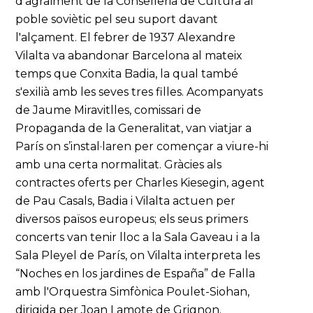
d'agraïment de la Conselleria de Cultura al
poble soviètic pel seu suport davant
l'alçament. El febrer de 1937 Alexandre
Vilalta va abandonar Barcelona al mateix
temps que Conxita Badia, la qual també
s'exilià amb les seves tres filles. Acompanyats
de Jaume Miravitlles, comissari de
Propaganda de la Generalitat, van viatjar a
París on s’instal·laren per començar a viure-hi
amb una certa normalitat. Gràcies als
contractes oferts per Charles Kiesegin, agent
de Pau Casals, Badia i Vilalta actuen per
diversos països europeus; els seus primers
concerts van tenir lloc a la Sala Gaveau i a la
Sala Pleyel de París, on Vilalta interpreta les
“Noches en los jardines de España” de Falla
amb l'Orquestra Simfònica Poulet-Siohan,
dirigida per Joan Lamote de Grignon.