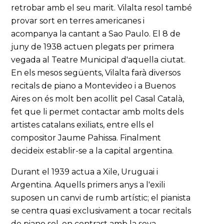
retrobar amb el seu marit. Vilalta resol també
provar sort en terres americanes i
acompanya la cantant a Sao Paulo. El 8 de
juny de 1938 actuen plegats per primera
vegada al Teatre Municipal d'aquella ciutat.
En els mesos següents, Vilalta farà diversos
recitals de piano a Montevideo i a Buenos
Aires on és molt ben acollit pel Casal Català,
fet que li permet contactar amb molts dels
artistes catalans exiliats, entre ells el
compositor Jaume Pahissa. Finalment
decideix establir-se a la capital argentina.
Durant el 1939 actua a Xile, Uruguai i
Argentina. Aquells primers anys a l'exili
suposen un canvi de rumb artístic; el pianista
se centra quasi exclusivament a tocar recitals
de piano sol, en contrast amb la seva