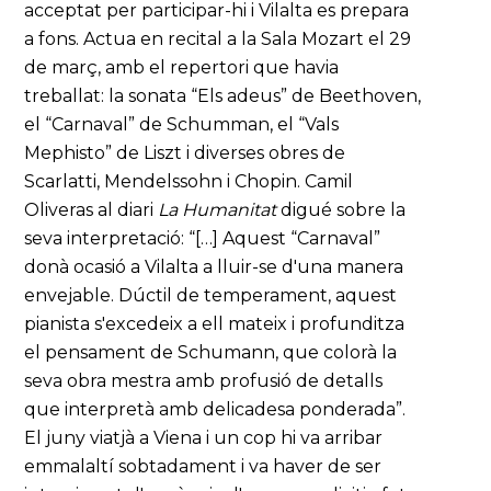
acceptat per participar-hi i Vilalta es prepara
a fons. Actua en recital a la Sala Mozart el 29
de març, amb el repertori que havia
treballat: la sonata “Els adeus” de Beethoven,
el “Carnaval” de Schumman, el “Vals
Mephisto” de Liszt i diverses obres de
Scarlatti, Mendelssohn i Chopin. Camil
Oliveras al diari
La Humanitat
digué sobre la
seva interpretació: “[…] Aquest “Carnaval”
donà ocasió a Vilalta a lluir-se d'una manera
envejable. Dúctil de temperament, aquest
pianista s'excedeix a ell mateix i profunditza
el pensament de Schumann, que colorà la
seva obra mestra amb profusió de detalls
que interpretà amb delicadesa ponderada”.
El juny viatjà a Viena i un cop hi va arribar
emmalaltí sobtadament i va haver de ser