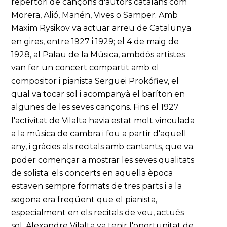
repertori de cançons d'autors catalans com
Morera, Alió, Manén, Vives o Samper. Amb
Maxim Rysikov va actuar arreu de Catalunya
en gires, entre 1927 i 1929; el 4 de maig de
1928, al Palau de la Música, ambdós artistes
van fer un concert compartit amb el
compositor i pianista Serguei Prokófiev, el
qual va tocar sol i acompanyà el baríton en
algunes de les seves cançons. Fins el 1927
l'activitat de Vilalta havia estat molt vinculada
a la música de cambra i fou a partir d'aquell
any, i gràcies als recitals amb cantants, que va
poder començar a mostrar les seves qualitats
de solista; els concerts en aquella època
estaven sempre formats de tres parts i a la
segona era freqüent que el pianista,
especialment en els recitals de veu, actués
sol. Alexandre Vilalta va tenir l'oportunitat de