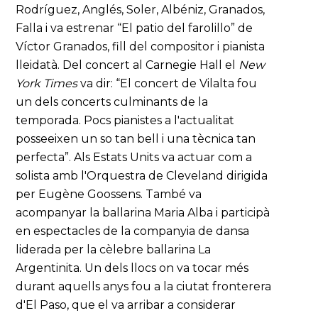
Rodríguez, Anglés, Soler, Albéniz, Granados,
Falla i va estrenar “El patio del farolillo” de
Víctor Granados, fill del compositor i pianista
lleidatà. Del concert al Carnegie Hall el
New
York Times
va dir: “El concert de Vilalta fou
un dels concerts culminants de la
temporada. Pocs pianistes a l'actualitat
posseeixen un so tan bell i una tècnica tan
perfecta”. Als Estats Units va actuar com a
solista amb l'Orquestra de Cleveland dirigida
per Eugène Goossens. També va
acompanyar la ballarina Maria Alba i participà
en espectacles de la companyia de dansa
liderada per la cèlebre ballarina La
Argentinita. Un dels llocs on va tocar més
durant aquells anys fou a la ciutat fronterera
d'El Paso, que el va arribar a considerar