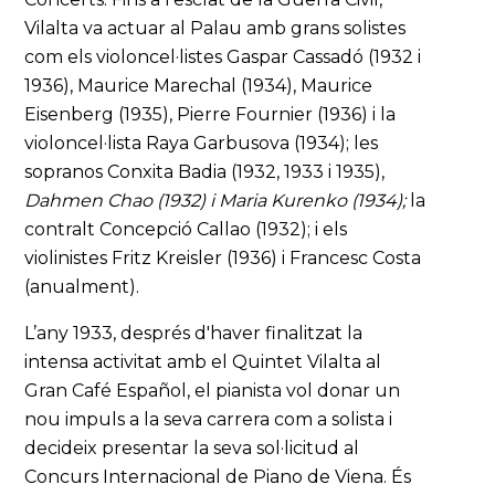
Vilalta va actuar al Palau amb grans solistes
com els violoncel·listes Gaspar Cassadó (1932 i
1936), Maurice Marechal (1934), Maurice
Eisenberg (1935), Pierre Fournier (1936) i la
violoncel·lista Raya Garbusova (1934); les
sopranos Conxita Badia (1932, 1933 i 1935),
Dahmen Chao (1932) i Maria Kurenko (1934);
la
contralt Concepció Callao (1932); i els
violinistes Fritz Kreisler (1936) i Francesc Costa
(anualment).
L’any 1933, després d'haver finalitzat la
intensa activitat amb el Quintet Vilalta al
Gran Café Español, el pianista vol donar un
nou impuls a la seva carrera com a solista i
decideix presentar la seva sol·licitud al
Concurs Internacional de Piano de Viena. És