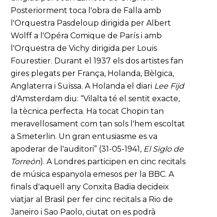
Posteriorment toca l'obra de Falla amb
l'Orquestra Pasdeloup dirigida per Albert
Wolff a l'Opéra Comique de París i amb
l'Orquestra de Vichy dirigida per Louis
Fourestier. Durant el 1937 els dos artistes fan
gires plegats per França, Holanda, Bèlgica,
Anglaterra i Suïssa. A Holanda el diari
Lee Fijd
d'Amsterdam diu: “Vilalta té el sentit exacte,
la tècnica perfecta. Ha tocat Chopin tan
meravellosament com tan sols l'hem escoltat
a Smeterlin. Un gran entusiasme es va
apoderar de l'auditori” (31-05-1941,
El Siglo de
Torreón
). A Londres participen en cinc recitals
de música espanyola emesos per la BBC. A
finals d'aquell any Conxita Badia decideix
viatjar al Brasil per fer cinc recitals a Rio de
Janeiro i Sao Paolo, ciutat on es podrà