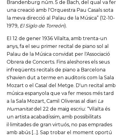
Brandenburg núm. 5 de Bach, del qual va fer
una creació amb l'Orquestra Pau Casals sota
la meva direcció al Palau de la Música” (12-10-
1979,
El Siglo de Torreón
).
El 12 de gener 1936 Vilalta, amb trenta-un
anys, fa el seu primer recital de piano sol al
Palau de la Música convidat per l'Associació
Obrera de Concerts. Fins aleshores els seus
infreqüents recitals de piano a Barcelona
s'havien dut a terme en auditoris com la Sala
Mozart o el Casal del Metge. D'un recital amb
música espanyola que va fer mesos més tard
a la Sala Mozart, Camil Oliveras al diari
La
Humanitat
del 22 de maig escriu: “Vilalta és
un artista acabadíssim, amb possibilitats
il·limitades de gran virtuós, no pas emprades
amb abús […]. Sap trobar el moment oportú