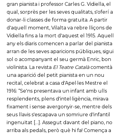
gran pianista i professor Carles G. Vidiella, el
qual, sorprès per les seves qualitats, s'oferí a
donar-li classes de forma gratuïta. A partir
d'aquell moment, Vilalta va rebre lliçons de
Vidiella fins a la mort d'aquest el 1915. Aquell
any els diaris comencen a parlar del pianista
arran de les seves aparicions públiques, sigui
sol o acompanyant el seu germà Enric, bon
violinista. La revista
El Teatre Català
comentà
una aparició del petit pianista en un nou
recital, celebrat a casa d'Apel·les Mestre el
1916: “Se'ns presentava un infant amb ulls
resplendents, plens d'intel·ligència, mirava
fixament i sense avergonyir-se, mentre dels
seus llavis s'escapava un somriure d'infantil
ingenuïtat […]. Assegut davant del piano, no
arriba als pedals, però què hi fa! Comença a