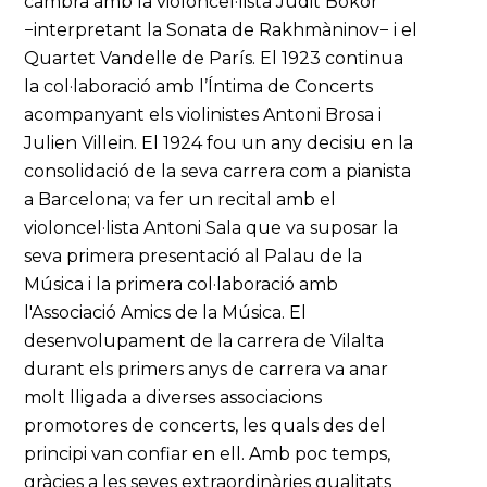
cambra amb la violoncel·lista Judit Bokor
−interpretant la Sonata de Rakhmàninov− i el
Quartet Vandelle de París. El 1923 continua
la col·laboració amb l’Íntima de Concerts
acompanyant els violinistes Antoni Brosa i
Julien Villein. El 1924 fou un any decisiu en la
consolidació de la seva carrera com a pianista
a Barcelona; va fer un recital amb el
violoncel·lista Antoni Sala que va suposar la
seva primera presentació al Palau de la
Música i la primera col·laboració amb
l'Associació Amics de la Música. El
desenvolupament de la carrera de Vilalta
durant els primers anys de carrera va anar
molt lligada a diverses associacions
promotores de concerts, les quals des del
principi van confiar en ell. Amb poc temps,
gràcies a les seves extraordinàries qualitats