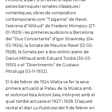
peces barroques i sonates clàssiques i
romàntiques, obres de compositors
contemporanis com “Tziganne” de Ravel,
l'estrena d'”Altitud” de Frederic Mompou (27-
01-1929) i les primeres audicions a Barcelona
del “Duo Concertante” d'Igor Stravinsky (04-
03-1924), la Sonata de Maurice Ravel (12-02-
1928), la Sonata per a dos violins i piano de
Darius Milhaud amb Eduard Toldrà (30-03-
1930) o el “Divertimento” de Gustavo
Pittaluga (13-11-1932).
El 6 de febrer de 1924 Vilalta va fer la seva
primera actuació al Palau de la Música amb
el violoncel·lista Antoni Sala, intèrpret amb el
qual també actuaria el 1927 i 1928. D'aquest
recital el diari
La Publicitat
del 9 de febrer en