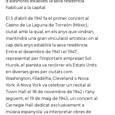
d’aleshores estableix la seva residència
habitual a la capital.
El 5 d'abril de 1941 fa el primer concert al
Casino de La Laguna de Torreón (Mèxic),
ciutat amb la qual, en els anys que vindran,
mantindrà una gran vinculació artística i on al
cap dels anys establirà la seva residència.
Entre el desembre de 1941 i el 1947,
representat per l’important empresari Sol
Hurok, el pianista va recórrer els Estats Units
en diverses gires per ciutats com
Washington, Filadèlfia, Cleveland o Nova
York. A Nova York va celebrar un recital al
Town Hall el 18 de novembre de 1942 i l'any
següent, el 19 de maig de 1943, un concert al
Carnegie Hall dedicat exclusivament a
música espanyola; va interpretar obres de