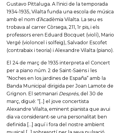
Gustavo Pittaluga. A l'inici de la temporada
1934-1935, Vilalta funda una escola de música
amb el nom d’Acadèmia Vilalta. La seu es
trobava al carrer Còrsega, 211, 1r pis, i els
professors eren Eduard Bocquet (violí), Mario
Vergé (violoncel i solfeig), Salvador Escofet
(contrabaix i teoria) i Alexandre Vilalta (piano).
El 24 de març de 1935 interpreta el Concert
per a piano núm. 2 de Saint-Saëns i les
“Noches en los jardines de España” amb la
Banda Municipal dirigida per Joan Lamote de
Grignon. El setmanari
Després
, del 30 de
març, digué: “[...] el jove concertista
Alexandre Vilalta, eminent pianista que avui
dia va considerant-se una personalitat ben
definida […] aquí i fora del nostre ambient
musical […] sobresortí per la seva pulsació