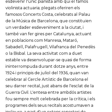
esdevenir l'únic pianista amb qui el famós
violinista actuaria; plegats oferiren els
famosos Concerts Costa, celebrats al Palau
de la Música de Barcelona, que constituïen
un verdader esdeveniment a la ciutat, i
també van fer gires per Catalunya, actuant
en poblacions com Manresa, Mataró,
Sabadell, Palafrugell, Vilafranca del Penedès
o la Bisbal. La seva activitat com a duet
estable va desenvolupar-se quasi de forma
ininterrompuda durant dotze anys, entre
1924 i principis de juliol del 1936, quan van
celebrar al Cercle Artístic de Barcelona el
seu darrer recital, just abans de l'esclat de la
Guerra Civil. L'entesa entre ambdós artistes
fou sempre molt celebrada per la crítica, i els
programes dels seus recitals acostumaven a
incloure, a part d'un extens repertori de