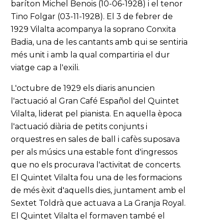
baríton Michel Benois (10-06-1928) i el tenor
Tino Folgar (03-11-1928). El 3 de febrer de
1929 Vilalta acompanya la soprano Conxita
Badia, una de les cantants amb qui se sentiria
més unit i amb la qual compartiria el dur
viatge cap a l'exili.
L'octubre de 1929 els diaris anuncien
l'actuació al Gran Café Español del Quintet
Vilalta, liderat pel pianista. En aquella època
l'actuació diària de petits conjunts i
orquestres en sales de ball i cafès suposava
per als músics una estable font d'ingressos
que no els procurava l'activitat de concerts.
El Quintet Vilalta fou una de les formacions
de més èxit d'aquells dies, juntament amb el
Sextet Toldrà que actuava a La Granja Royal.
El Quintet Vilalta el formaven també el