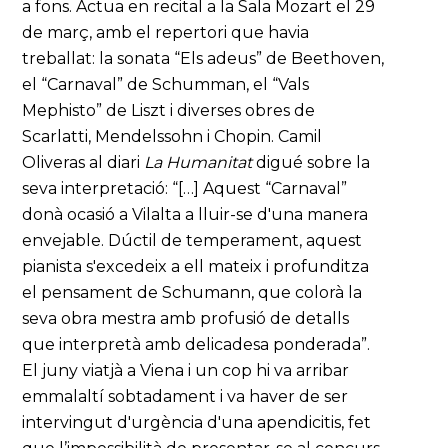
a fons. Actua en recital a la Sala Mozart el 29
de març, amb el repertori que havia
treballat: la sonata “Els adeus” de Beethoven,
el “Carnaval” de Schumman, el “Vals
Mephisto” de Liszt i diverses obres de
Scarlatti, Mendelssohn i Chopin. Camil
Oliveras al diari
La Humanitat
digué sobre la
seva interpretació: “[…] Aquest “Carnaval”
donà ocasió a Vilalta a lluir-se d'una manera
envejable. Dúctil de temperament, aquest
pianista s'excedeix a ell mateix i profunditza
el pensament de Schumann, que colorà la
seva obra mestra amb profusió de detalls
que interpretà amb delicadesa ponderada”.
El juny viatjà a Viena i un cop hi va arribar
emmalaltí sobtadament i va haver de ser
intervingut d'urgència d'una apendicitis, fet