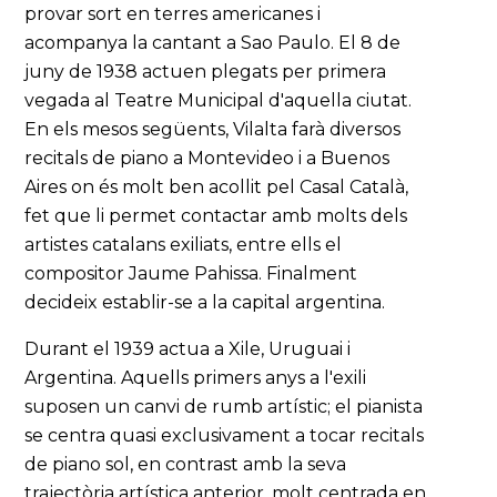
provar sort en terres americanes i
acompanya la cantant a Sao Paulo. El 8 de
juny de 1938 actuen plegats per primera
vegada al Teatre Municipal d'aquella ciutat.
En els mesos següents, Vilalta farà diversos
recitals de piano a Montevideo i a Buenos
Aires on és molt ben acollit pel Casal Català,
fet que li permet contactar amb molts dels
artistes catalans exiliats, entre ells el
compositor Jaume Pahissa. Finalment
decideix establir-se a la capital argentina.
Durant el 1939 actua a Xile, Uruguai i
Argentina. Aquells primers anys a l'exili
suposen un canvi de rumb artístic; el pianista
se centra quasi exclusivament a tocar recitals
de piano sol, en contrast amb la seva
trajectòria artística anterior, molt centrada en