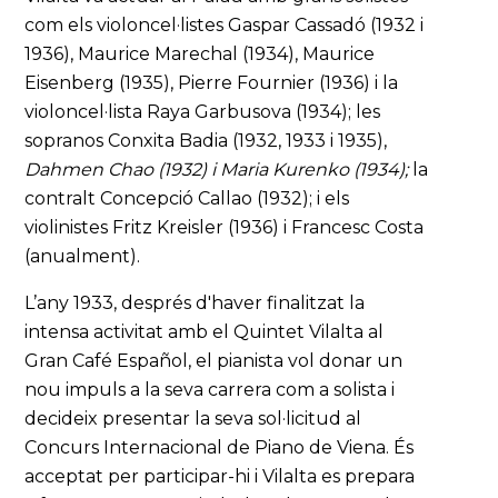
com els violoncel·listes Gaspar Cassadó (1932 i
1936), Maurice Marechal (1934), Maurice
Eisenberg (1935), Pierre Fournier (1936) i la
violoncel·lista Raya Garbusova (1934); les
sopranos Conxita Badia (1932, 1933 i 1935),
Dahmen Chao (1932) i Maria Kurenko (1934);
la
contralt Concepció Callao (1932); i els
violinistes Fritz Kreisler (1936) i Francesc Costa
(anualment).
L’any 1933, després d'haver finalitzat la
intensa activitat amb el Quintet Vilalta al
Gran Café Español, el pianista vol donar un
nou impuls a la seva carrera com a solista i
decideix presentar la seva sol·licitud al
Concurs Internacional de Piano de Viena. És
acceptat per participar-hi i Vilalta es prepara