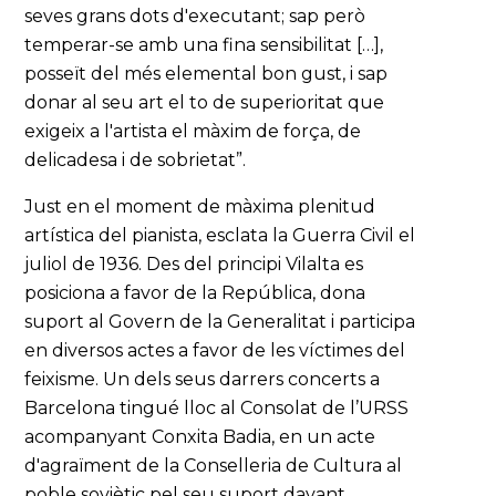
seves grans dots d'executant; sap però
temperar-se amb una fina sensibilitat […],
posseït del més elemental bon gust, i sap
donar al seu art el to de superioritat que
exigeix a l'artista el màxim de força, de
delicadesa i de sobrietat”.
Just en el moment de màxima plenitud
artística del pianista, esclata la Guerra Civil el
juliol de 1936. Des del principi Vilalta es
posiciona a favor de la República, dona
suport al Govern de la Generalitat i participa
en diversos actes a favor de les víctimes del
feixisme. Un dels seus darrers concerts a
Barcelona tingué lloc al Consolat de l’URSS
acompanyant Conxita Badia, en un acte
d'agraïment de la Conselleria de Cultura al
poble soviètic pel seu suport davant