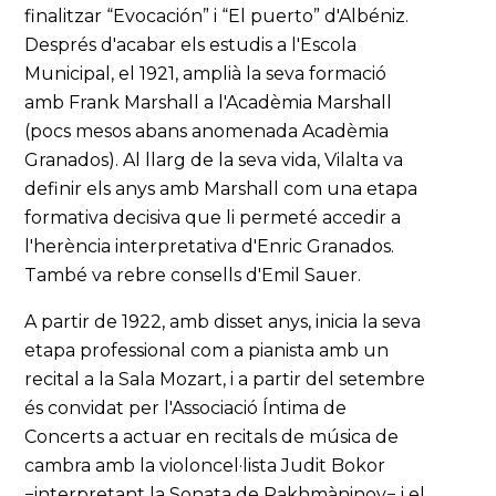
finalitzar “Evocación” i “El puerto” d'Albéniz.
Després d'acabar els estudis a l'Escola
Municipal, el 1921, amplià la seva formació
amb Frank Marshall a l'Acadèmia Marshall
(pocs mesos abans anomenada Acadèmia
Granados). Al llarg de la seva vida, Vilalta va
definir els anys amb Marshall com una etapa
formativa decisiva que li permeté accedir a
l'herència interpretativa d'Enric Granados.
També va rebre consells d'Emil Sauer.
A partir de 1922, amb disset anys, inicia la seva
etapa professional com a pianista amb un
recital a la Sala Mozart, i a partir del setembre
és convidat per l'Associació Íntima de
Concerts a actuar en recitals de música de
cambra amb la violoncel·lista Judit Bokor
−interpretant la Sonata de Rakhmàninov− i el