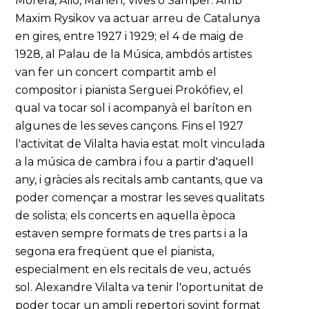
Morera, Alió, Manén, Vives o Samper. Amb
Maxim Rysikov va actuar arreu de Catalunya
en gires, entre 1927 i 1929; el 4 de maig de
1928, al Palau de la Música, ambdós artistes
van fer un concert compartit amb el
compositor i pianista Serguei Prokófiev, el
qual va tocar sol i acompanyà el baríton en
algunes de les seves cançons. Fins el 1927
l'activitat de Vilalta havia estat molt vinculada
a la música de cambra i fou a partir d'aquell
any, i gràcies als recitals amb cantants, que va
poder començar a mostrar les seves qualitats
de solista; els concerts en aquella època
estaven sempre formats de tres parts i a la
segona era freqüent que el pianista,
especialment en els recitals de veu, actués
sol. Alexandre Vilalta va tenir l'oportunitat de
poder tocar un ampli repertori sovint format