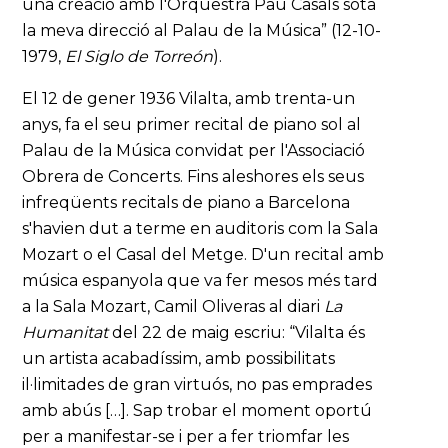
una creació amb l'Orquestra Pau Casals sota
la meva direcció al Palau de la Música” (12-10-
1979,
El Siglo de Torreón
).
El 12 de gener 1936 Vilalta, amb trenta-un
anys, fa el seu primer recital de piano sol al
Palau de la Música convidat per l'Associació
Obrera de Concerts. Fins aleshores els seus
infreqüents recitals de piano a Barcelona
s'havien dut a terme en auditoris com la Sala
Mozart o el Casal del Metge. D'un recital amb
música espanyola que va fer mesos més tard
a la Sala Mozart, Camil Oliveras al diari
La
Humanitat
del 22 de maig escriu: “Vilalta és
un artista acabadíssim, amb possibilitats
il·limitades de gran virtuós, no pas emprades
amb abús […]. Sap trobar el moment oportú
per a manifestar-se i per a fer triomfar les