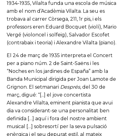
1934-1935, Vilalta funda una escola de música
amb el nom d’Acadèmia Vilalta. La seu es
trobava al carrer Còrsega, 211, 1r pis, i els
professors eren Eduard Bocquet (violí), Mario
Vergé (violoncel i solfeig), Salvador Escofet
(contrabaix i teoria) i Alexandre Vilalta (piano).
El 24 de març de 1935 interpreta el Concert
per a piano núm. 2 de Saint-Saëns i les
“Noches en los jardines de España” amb la
Banda Municipal dirigida per Joan Lamote de
Grignon. El setmanari
Després
, del 30 de
març, digué: “[...] el jove concertista
Alexandre Vilalta, eminent pianista que avui
dia va considerant-se una personalitat ben
definida […] aquí i fora del nostre ambient
musical […] sobresortí per la seva pulsació
enèrgica i el seu depurat estil, al mateix