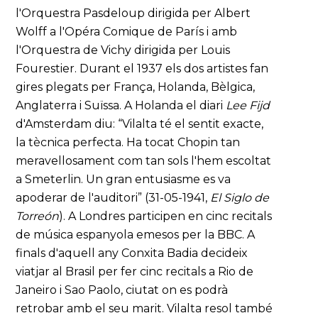
l'Orquestra Pasdeloup dirigida per Albert
Wolff a l'Opéra Comique de París i amb
l'Orquestra de Vichy dirigida per Louis
Fourestier. Durant el 1937 els dos artistes fan
gires plegats per França, Holanda, Bèlgica,
Anglaterra i Suïssa. A Holanda el diari
Lee Fijd
d'Amsterdam diu: “Vilalta té el sentit exacte,
la tècnica perfecta. Ha tocat Chopin tan
meravellosament com tan sols l'hem escoltat
a Smeterlin. Un gran entusiasme es va
apoderar de l'auditori” (31-05-1941,
El Siglo de
Torreón
). A Londres participen en cinc recitals
de música espanyola emesos per la BBC. A
finals d'aquell any Conxita Badia decideix
viatjar al Brasil per fer cinc recitals a Rio de
Janeiro i Sao Paolo, ciutat on es podrà
retrobar amb el seu marit. Vilalta resol també