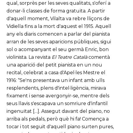
qual, sorprès per les seves qualitats, s'oferí a
donar-li classes de forma gratuïta. A partir
d'aquell moment, Vilalta va rebre lliçons de
Vidiella fins a la mort d'aquest el 1915. Aquell
any els diaris comencen a parlar del pianista
arran de les seves aparicions públiques, sigui
sol o acompanyant el seu germà Enric, bon
violinista. La revista
El Teatre Català
comentà
una aparició del petit pianista en un nou
recital, celebrat a casa d'Apel·les Mestre el
1916: “Se'ns presentava un infant amb ulls
resplendents, plens d'intel·ligència, mirava
fixament i sense avergonyir-se, mentre dels
seus llavis s'escapava un somriure d'infantil
ingenuïtat […]. Assegut davant del piano, no
arriba als pedals, però què hi fa! Comença a
tocar i tot seguit d'aquell piano surten pures,