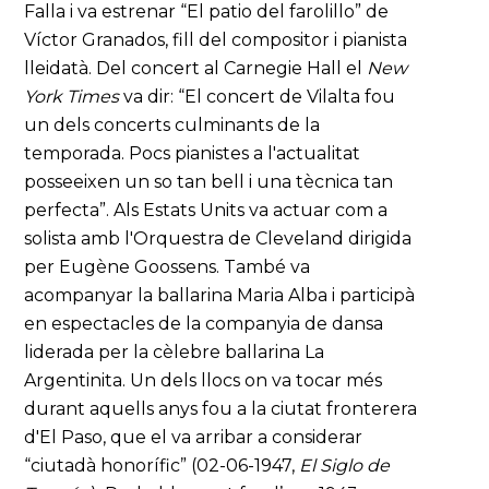
Falla i va estrenar “El patio del farolillo” de
Víctor Granados, fill del compositor i pianista
lleidatà. Del concert al Carnegie Hall el
New
York Times
va dir: “El concert de Vilalta fou
un dels concerts culminants de la
temporada. Pocs pianistes a l'actualitat
posseeixen un so tan bell i una tècnica tan
perfecta”. Als Estats Units va actuar com a
solista amb l'Orquestra de Cleveland dirigida
per Eugène Goossens. També va
acompanyar la ballarina Maria Alba i participà
en espectacles de la companyia de dansa
liderada per la cèlebre ballarina La
Argentinita. Un dels llocs on va tocar més
durant aquells anys fou a la ciutat fronterera
d'El Paso, que el va arribar a considerar
“ciutadà honorífic” (02-06-1947,
El Siglo de