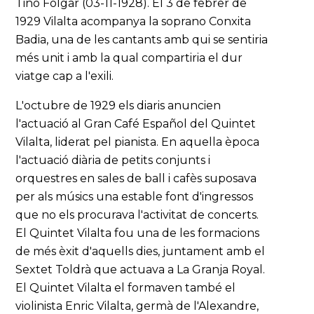
Tino Folgar (03-11-1928). El 3 de febrer de
1929 Vilalta acompanya la soprano Conxita
Badia, una de les cantants amb qui se sentiria
més unit i amb la qual compartiria el dur
viatge cap a l'exili.
L'octubre de 1929 els diaris anuncien
l'actuació al Gran Café Español del Quintet
Vilalta, liderat pel pianista. En aquella època
l'actuació diària de petits conjunts i
orquestres en sales de ball i cafès suposava
per als músics una estable font d'ingressos
que no els procurava l'activitat de concerts.
El Quintet Vilalta fou una de les formacions
de més èxit d'aquells dies, juntament amb el
Sextet Toldrà que actuava a La Granja Royal.
El Quintet Vilalta el formaven també el
violinista Enric Vilalta, germà de l'Alexandre,