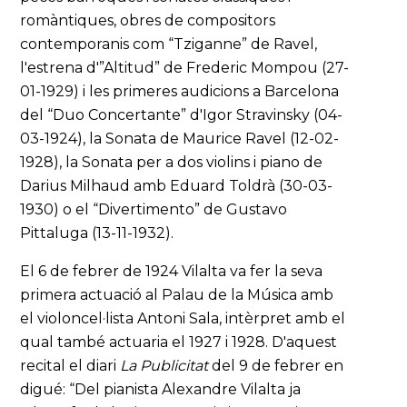
romàntiques, obres de compositors
contemporanis com “Tziganne” de Ravel,
l'estrena d'”Altitud” de Frederic Mompou (27-
01-1929) i les primeres audicions a Barcelona
del “Duo Concertante” d'Igor Stravinsky (04-
03-1924), la Sonata de Maurice Ravel (12-02-
1928), la Sonata per a dos violins i piano de
Darius Milhaud amb Eduard Toldrà (30-03-
1930) o el “Divertimento” de Gustavo
Pittaluga (13-11-1932).
El 6 de febrer de 1924 Vilalta va fer la seva
primera actuació al Palau de la Música amb
el violoncel·lista Antoni Sala, intèrpret amb el
qual també actuaria el 1927 i 1928. D'aquest
recital el diari
La Publicitat
del 9 de febrer en
digué: “Del pianista Alexandre Vilalta ja