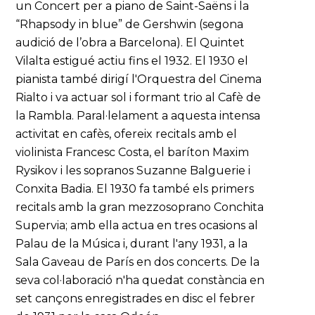
un Concert per a piano de Saint-Saëns i la
“Rhapsody in blue” de Gershwin (segona
audició de l’obra a Barcelona). El Quintet
Vilalta estigué actiu fins el 1932. El 1930 el
pianista també dirigí l'Orquestra del Cinema
Rialto i va actuar sol i formant trio al Cafè de
la Rambla. Paral·lelament a aquesta intensa
activitat en cafès, ofereix recitals amb el
violinista Francesc Costa, el baríton Maxim
Rysikov i les sopranos Suzanne Balguerie i
Conxita Badia. El 1930 fa també els primers
recitals amb la gran mezzosoprano Conchita
Supervia; amb ella actua en tres ocasions al
Palau de la Música i, durant l'any 1931, a la
Sala Gaveau de París en dos concerts. De la
seva col·laboració n'ha quedat constància en
set cançons enregistrades en disc el febrer