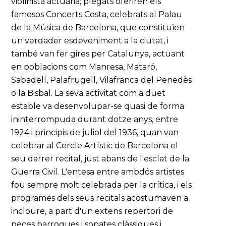
violinista actuaria; plegats oferiren els
famosos Concerts Costa, celebrats al Palau
de la Música de Barcelona, que constituïen
un verdader esdeveniment a la ciutat, i
també van fer gires per Catalunya, actuant
en poblacions com Manresa, Mataró,
Sabadell, Palafrugell, Vilafranca del Penedès
o la Bisbal. La seva activitat com a duet
estable va desenvolupar-se quasi de forma
ininterrompuda durant dotze anys, entre
1924 i principis de juliol del 1936, quan van
celebrar al Cercle Artístic de Barcelona el
seu darrer recital, just abans de l'esclat de la
Guerra Civil. L'entesa entre ambdós artistes
fou sempre molt celebrada per la crítica, i els
programes dels seus recitals acostumaven a
incloure, a part d'un extens repertori de
peces barroques i sonates clàssiques i