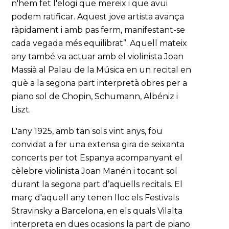
n'hem fet l'elogi que mereix i que avui
podem ratificar. Aquest jove artista avança
ràpidament i amb pas ferm, manifestant-se
cada vegada més equilibrat”. Aquell mateix
any també va actuar amb el violinista Joan
Massià al Palau de la Música en un recital en
què a la segona part interpretà obres per a
piano sol de Chopin, Schumann, Albéniz i
Liszt.
L'any 1925, amb tan sols vint anys, fou
convidat a fer una extensa gira de seixanta
concerts per tot Espanya acompanyant el
cèlebre violinista Joan Manén i tocant sol
durant la segona part d’aquells recitals. El
març d'aquell any tenen lloc els Festivals
Stravinsky a Barcelona, en els quals Vilalta
interpreta en dues ocasions la part de piano