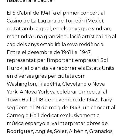
habitual a la capital.
El 5 d'abril de 1941 fa el primer concert al
Casino de La Laguna de Torreón (Mèxic),
ciutat amb la qual, en els anys que vindran,
mantindrà una gran vinculació artística i on al
cap dels anys establirà la seva residència.
Entre el desembre de 1941 i el 1947,
representat per l’important empresari Sol
Hurok, el pianista va recórrer els Estats Units
en diverses gires per ciutats com
Washington, Filadèlfia, Cleveland o Nova
York. A Nova York va celebrar un recital al
Town Hall el 18 de novembre de 1942 i l'any
següent, el 19 de maig de 1943, un concert al
Carnegie Hall dedicat exclusivament a
música espanyola; va interpretar obres de
Rodríguez, Anglés, Soler, Albéniz, Granados,