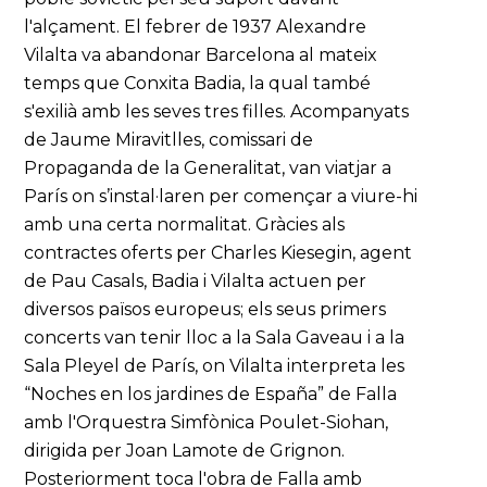
l'alçament. El febrer de 1937 Alexandre
Vilalta va abandonar Barcelona al mateix
temps que Conxita Badia, la qual també
s'exilià amb les seves tres filles. Acompanyats
de Jaume Miravitlles, comissari de
Propaganda de la Generalitat, van viatjar a
París on s’instal·laren per començar a viure-hi
amb una certa normalitat. Gràcies als
contractes oferts per Charles Kiesegin, agent
de Pau Casals, Badia i Vilalta actuen per
diversos països europeus; els seus primers
concerts van tenir lloc a la Sala Gaveau i a la
Sala Pleyel de París, on Vilalta interpreta les
“Noches en los jardines de España” de Falla
amb l'Orquestra Simfònica Poulet-Siohan,
dirigida per Joan Lamote de Grignon.
Posteriorment toca l'obra de Falla amb