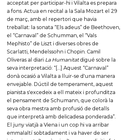
acceptat per participar-hi i Vilalta es prepara
a fons. Actua en recital a la Sala Mozart el 29
de març, amb el repertori que havia
treballat: la sonata “Els adeus” de Beethoven,
el “Carnaval” de Schumman, el “Vals
Mephisto” de Liszt i diverses obres de
Scarlatti, Mendelssohn i Chopin. Camil
Oliveras al diari
La Humanitat
digué sobre la
seva interpretació: “[…] Aquest “Carnaval”
donà ocasió a Vilalta a lluir-se d'una manera
envejable. Dúctil de temperament, aquest
pianista s'excedeix a ell mateix i profunditza
el pensament de Schumann, que colorà la
seva obra mestra amb profusió de detalls
que interpretà amb delicadesa ponderada”.
El juny viatjà a Viena i un cop hi va arribar
emmalaltí sobtadament i va haver de ser