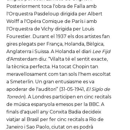
Posteriorment toca l'obra de Falla amb
l'Orquestra Pasdeloup dirigida per Albert
Wolff a l'Opéra Comique de París i amb
l'Orquestra de Vichy dirigida per Louis
Fourestier. Durant el 1937 els dos artistes fan
gires plegats per França, Holanda, Bèlgica,
Anglaterra i Suïssa. A Holanda el diari
Lee Fijd
d'Amsterdam diu: “Vilalta té el sentit exacte,
la tècnica perfecta. Ha tocat Chopin tan
meravellosament com tan sols l'hem escoltat
a Smeterlin. Un gran entusiasme es va
apoderar de l'auditori” (31-05-1941,
El Siglo de
Torreón
). A Londres participen en cinc recitals
de música espanyola emesos per la BBC. A
finals d'aquell any Conxita Badia decideix
viatjar al Brasil per fer cinc recitals a Rio de
Janeiro i Sao Paolo, ciutat on es podrà