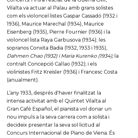
Vilalta va actuar al Palau amb grans solistes
com els violoncel·listes Gaspar Cassadó (1932 i
1936), Maurice Marechal (1934), Maurice
Eisenberg (1935), Pierre Fournier (1936) i la
violoncel·lista Raya Garbusova (1934); les
sopranos Conxita Badia (1932, 1933 i 1935),
Dahmen Chao (1932) i Maria Kurenko (1934);
la
contralt Concepció Callao (1932); i els
violinistes Fritz Kreisler (1936) i Francesc Costa
(anualment).
L’any 1933, després d'haver finalitzat la
intensa activitat amb el Quintet Vilalta al
Gran Café Español, el pianista vol donar un
nou impuls a la seva carrera com a solista i
decideix presentar la seva sol·licitud al
Concurs Internacional de Piano de Viena. És