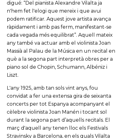
digué: “Del pianista Alexandre Vilalta ja
n'hem fet l'elogi que mereix i que avui
podem ratificar. Aquest jove artista avança
ràpidament i amb pas ferm, manifestant-se
cada vegada més equilibrat”. Aquell mateix
any també va actuar amb el violinista Joan
Massià al Palau de la Música en un recital en
què a la segona part interpretà obres per a
piano sol de Chopin, Schumann, Albéniz i
Liszt.
L'any 1925, amb tan sols vint anys, fou
convidat a fer una extensa gira de seixanta
concerts per tot Espanya acompanyant el
cèlebre violinista Joan Manén i tocant sol
durant la segona part d’aquells recitals. El
març d'aquell any tenen lloc els Festivals
Stravinsky a Barcelona, en els quals Vilalta