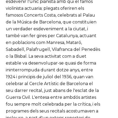
esdevenir l'únic pianista amb qui el famós
violinista actuaria; plegats oferiren els
famosos Concerts Costa, celebrats al Palau
de la Música de Barcelona, que constituïen
un verdader esdeveniment a la ciutat, i
també van fer gires per Catalunya, actuant
en poblacions com Manresa, Mataró,
Sabadell, Palafrugell, Vilafranca del Penedès
o la Bisbal. La seva activitat com a duet
estable va desenvolupar-se quasi de forma
ininterrompuda durant dotze anys, entre
1924 i principis de juliol del 1936, quan van
celebrar al Cercle Artístic de Barcelona el
seu darrer recital, just abans de l'esclat de la
Guerra Civil. L'entesa entre ambdós artistes
fou sempre molt celebrada per la crítica, i els
programes dels seus recitals acostumaven a
incloure, a part d'un extens repertori de