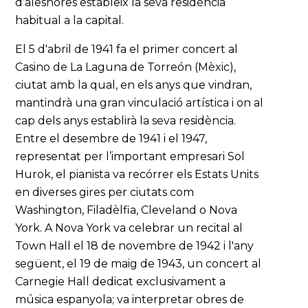
d’aleshores estableix la seva residència
habitual a la capital.
El 5 d'abril de 1941 fa el primer concert al
Casino de La Laguna de Torreón (Mèxic),
ciutat amb la qual, en els anys que vindran,
mantindrà una gran vinculació artística i on al
cap dels anys establirà la seva residència.
Entre el desembre de 1941 i el 1947,
representat per l’important empresari Sol
Hurok, el pianista va recórrer els Estats Units
en diverses gires per ciutats com
Washington, Filadèlfia, Cleveland o Nova
York. A Nova York va celebrar un recital al
Town Hall el 18 de novembre de 1942 i l'any
següent, el 19 de maig de 1943, un concert al
Carnegie Hall dedicat exclusivament a
música espanyola; va interpretar obres de