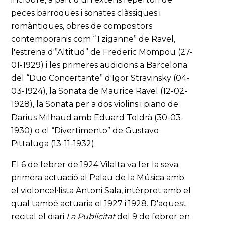
peces barroques i sonates clàssiques i
romàntiques, obres de compositors
contemporanis com “Tziganne” de Ravel,
l'estrena d'”Altitud” de Frederic Mompou (27-
01-1929) i les primeres audicions a Barcelona
del “Duo Concertante” d'Igor Stravinsky (04-
03-1924), la Sonata de Maurice Ravel (12-02-
1928), la Sonata per a dos violins i piano de
Darius Milhaud amb Eduard Toldrà (30-03-
1930) o el “Divertimento” de Gustavo
Pittaluga (13-11-1932).
El 6 de febrer de 1924 Vilalta va fer la seva
primera actuació al Palau de la Música amb
el violoncel·lista Antoni Sala, intèrpret amb el
qual també actuaria el 1927 i 1928. D'aquest
recital el diari
La Publicitat
del 9 de febrer en