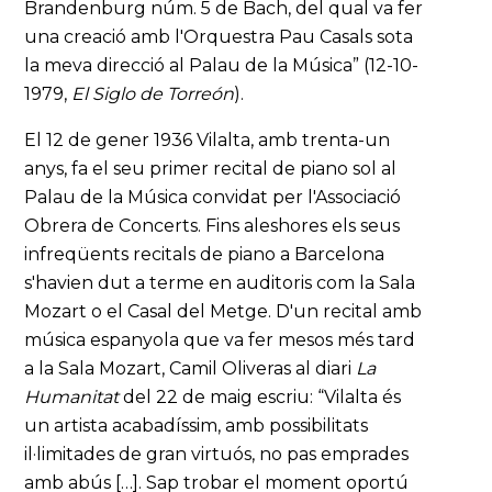
Brandenburg núm. 5 de Bach, del qual va fer
una creació amb l'Orquestra Pau Casals sota
la meva direcció al Palau de la Música” (12-10-
1979,
El Siglo de Torreón
).
El 12 de gener 1936 Vilalta, amb trenta-un
anys, fa el seu primer recital de piano sol al
Palau de la Música convidat per l'Associació
Obrera de Concerts. Fins aleshores els seus
infreqüents recitals de piano a Barcelona
s'havien dut a terme en auditoris com la Sala
Mozart o el Casal del Metge. D'un recital amb
música espanyola que va fer mesos més tard
a la Sala Mozart, Camil Oliveras al diari
La
Humanitat
del 22 de maig escriu: “Vilalta és
un artista acabadíssim, amb possibilitats
il·limitades de gran virtuós, no pas emprades
amb abús […]. Sap trobar el moment oportú