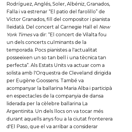
Rodríguez, Anglés, Soler, Albéniz, Granados,
Falla i va estrenar “El patio del farolillo” de
Víctor Granados, fill del compositor i pianista
lleidatà. Del concert al Carnegie Hall el
New
York Times
va dir: “El concert de Vilalta fou
un dels concerts culminants de la
temporada. Pocs pianistes a l'actualitat
posseeixen un so tan bell i una tècnica tan
perfecta”. Als Estats Units va actuar com a
solista amb l'Orquestra de Cleveland dirigida
per Eugène Goossens. També va
acompanyar la ballarina Maria Alba i participà
en espectacles de la companyia de dansa
liderada per la cèlebre ballarina La
Argentinita. Un dels llocs on va tocar més
durant aquells anys fou a la ciutat fronterera
d'El Paso, que el va arribar a considerar