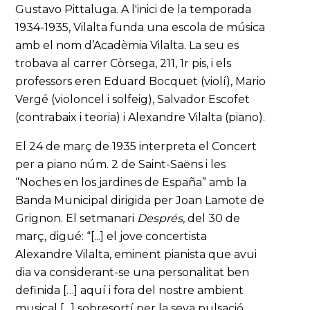
Gustavo Pittaluga. A l'inici de la temporada
1934-1935, Vilalta funda una escola de música
amb el nom d’Acadèmia Vilalta. La seu es
trobava al carrer Còrsega, 211, 1r pis, i els
professors eren Eduard Bocquet (violí), Mario
Vergé (violoncel i solfeig), Salvador Escofet
(contrabaix i teoria) i Alexandre Vilalta (piano).
El 24 de març de 1935 interpreta el Concert
per a piano núm. 2 de Saint-Saëns i les
“Noches en los jardines de España” amb la
Banda Municipal dirigida per Joan Lamote de
Grignon. El setmanari
Després
, del 30 de
març, digué: “[...] el jove concertista
Alexandre Vilalta, eminent pianista que avui
dia va considerant-se una personalitat ben
definida […] aquí i fora del nostre ambient
musical […] sobresortí per la seva pulsació