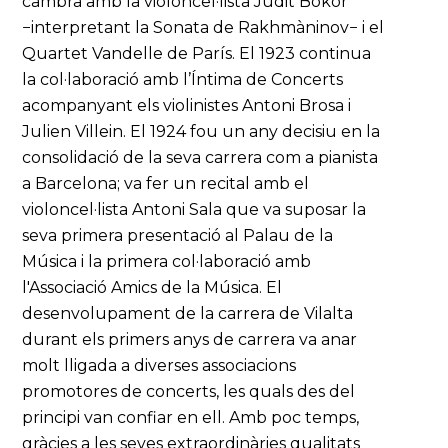
cambra amb la violoncel·lista Judit Bokor
−interpretant la Sonata de Rakhmàninov− i el
Quartet Vandelle de París. El 1923 continua
la col·laboració amb l’Íntima de Concerts
acompanyant els violinistes Antoni Brosa i
Julien Villein. El 1924 fou un any decisiu en la
consolidació de la seva carrera com a pianista
a Barcelona; va fer un recital amb el
violoncel·lista Antoni Sala que va suposar la
seva primera presentació al Palau de la
Música i la primera col·laboració amb
l'Associació Amics de la Música. El
desenvolupament de la carrera de Vilalta
durant els primers anys de carrera va anar
molt lligada a diverses associacions
promotores de concerts, les quals des del
principi van confiar en ell. Amb poc temps,
gràcies a les seves extraordinàries qualitats