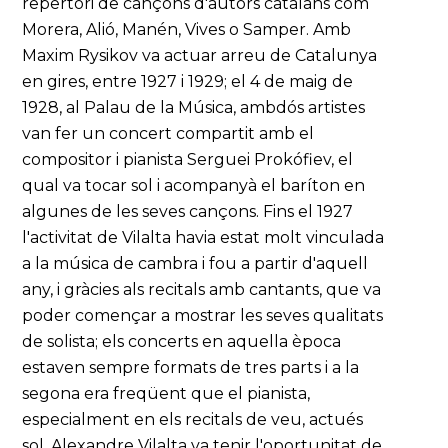
repertori de cançons d'autors catalans com
Morera, Alió, Manén, Vives o Samper. Amb
Maxim Rysikov va actuar arreu de Catalunya
en gires, entre 1927 i 1929; el 4 de maig de
1928, al Palau de la Música, ambdós artistes
van fer un concert compartit amb el
compositor i pianista Serguei Prokófiev, el
qual va tocar sol i acompanyà el baríton en
algunes de les seves cançons. Fins el 1927
l'activitat de Vilalta havia estat molt vinculada
a la música de cambra i fou a partir d'aquell
any, i gràcies als recitals amb cantants, que va
poder començar a mostrar les seves qualitats
de solista; els concerts en aquella època
estaven sempre formats de tres parts i a la
segona era freqüent que el pianista,
especialment en els recitals de veu, actués
sol. Alexandre Vilalta va tenir l'oportunitat de