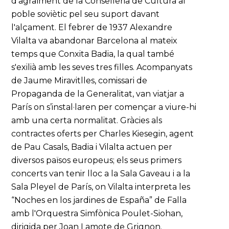
d'agraïment de la Conselleria de Cultura al
poble soviètic pel seu suport davant
l'alçament. El febrer de 1937 Alexandre
Vilalta va abandonar Barcelona al mateix
temps que Conxita Badia, la qual també
s'exilià amb les seves tres filles. Acompanyats
de Jaume Miravitlles, comissari de
Propaganda de la Generalitat, van viatjar a
París on s’instal·laren per començar a viure-hi
amb una certa normalitat. Gràcies als
contractes oferts per Charles Kiesegin, agent
de Pau Casals, Badia i Vilalta actuen per
diversos països europeus; els seus primers
concerts van tenir lloc a la Sala Gaveau i a la
Sala Pleyel de París, on Vilalta interpreta les
“Noches en los jardines de España” de Falla
amb l'Orquestra Simfònica Poulet-Siohan,
dirigida per Joan Lamote de Grignon.