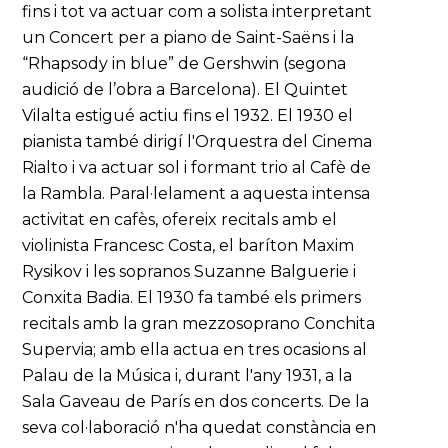
fins i tot va actuar com a solista interpretant
un Concert per a piano de Saint-Saëns i la
“Rhapsody in blue” de Gershwin (segona
audició de l’obra a Barcelona). El Quintet
Vilalta estigué actiu fins el 1932. El 1930 el
pianista també dirigí l'Orquestra del Cinema
Rialto i va actuar sol i formant trio al Cafè de
la Rambla. Paral·lelament a aquesta intensa
activitat en cafès, ofereix recitals amb el
violinista Francesc Costa, el baríton Maxim
Rysikov i les sopranos Suzanne Balguerie i
Conxita Badia. El 1930 fa també els primers
recitals amb la gran mezzosoprano Conchita
Supervia; amb ella actua en tres ocasions al
Palau de la Música i, durant l'any 1931, a la
Sala Gaveau de París en dos concerts. De la
seva col·laboració n'ha quedat constància en