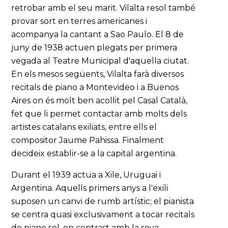
retrobar amb el seu marit. Vilalta resol també
provar sort en terres americanes i
acompanya la cantant a Sao Paulo. El 8 de
juny de 1938 actuen plegats per primera
vegada al Teatre Municipal d'aquella ciutat.
En els mesos següents, Vilalta farà diversos
recitals de piano a Montevideo i a Buenos
Aires on és molt ben acollit pel Casal Català,
fet que li permet contactar amb molts dels
artistes catalans exiliats, entre ells el
compositor Jaume Pahissa. Finalment
decideix establir-se a la capital argentina.
Durant el 1939 actua a Xile, Uruguai i
Argentina. Aquells primers anys a l'exili
suposen un canvi de rumb artístic; el pianista
se centra quasi exclusivament a tocar recitals
de piano sol, en contrast amb la seva