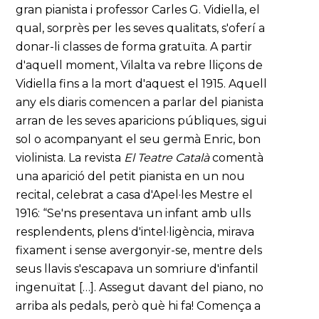
gran pianista i professor Carles G. Vidiella, el
qual, sorprès per les seves qualitats, s'oferí a
donar-li classes de forma gratuïta. A partir
d'aquell moment, Vilalta va rebre lliçons de
Vidiella fins a la mort d'aquest el 1915. Aquell
any els diaris comencen a parlar del pianista
arran de les seves aparicions públiques, sigui
sol o acompanyant el seu germà Enric, bon
violinista. La revista
El Teatre Català
comentà
una aparició del petit pianista en un nou
recital, celebrat a casa d'Apel·les Mestre el
1916: “Se'ns presentava un infant amb ulls
resplendents, plens d'intel·ligència, mirava
fixament i sense avergonyir-se, mentre dels
seus llavis s'escapava un somriure d'infantil
ingenuïtat […]. Assegut davant del piano, no
arriba als pedals, però què hi fa! Comença a