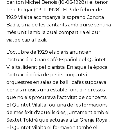
baríton Michel Benois (10-06-1928) i el tenor
Tino Folgar (03-11-1928). El 3 de febrer de
1929 Vilalta acompanya la soprano Conxita
Badia, una de les cantants amb qui se sentiria
més unit i amb la qual compartiria el dur
viatge cap a l'exili.
L'octubre de 1929 els diaris anuncien
l'actuació al Gran Café Español del Quintet
Vilalta, liderat pel pianista. En aquella època
l'actuació diària de petits conjunts i
orquestres en sales de ball i cafès suposava
per als músics una estable font d'ingressos
que no els procurava l'activitat de concerts.
El Quintet Vilalta fou una de les formacions
de més èxit d'aquells dies, juntament amb el
Sextet Toldrà que actuava a La Granja Royal.
El Quintet Vilalta el formaven també el