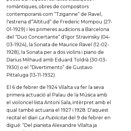
romàntiques, obres de compositors
contemporanis com “Tziganne” de Ravel,
l'estrena d'”Altitud” de Frederic Mompou (27-
01-1929) i les primeres audicions a Barcelona
del “Duo Concertante” d'Igor Stravinsky (04-
03-1924), la Sonata de Maurice Ravel (12-02-
1928), la Sonata per a dos violins i piano de
Darius Milhaud amb Eduard Toldrà (30-03-
1930) o el “Divertimento” de Gustavo
Pittaluga (13-11-1932).
El 6 de febrer de 1924 Vilalta va fer la seva
primera actuació al Palau de la Música amb
el violoncel·lista Antoni Sala, intèrpret amb el
qual també actuaria el 1927 i 1928. D'aquest
recital el diari
La Publicitat
del 9 de febrer en
digué: “Del pianista Alexandre Vilalta ja