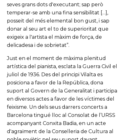
seves grans dots d'executant; sap però
temperar-se amb una fina sensibilitat […],
posseït del més elemental bon gust, i sap
donar al seu art el to de superioritat que
exigeix a l'artista el màxim de força, de
delicadesa i de sobrietat”.
Just en el moment de màxima plenitud
artística del pianista, esclata la Guerra Civil el
juliol de 1936. Des del principi Vilalta es
posiciona a favor de la República, dona
suport al Govern de la Generalitat i participa
en diversos actes a favor de les víctimes del
feixisme. Un dels seus darrers concerts a
Barcelona tingué lloc al Consolat de l’URSS
acompanyant Conxita Badia, en un acte
d'agraïment de la Conselleria de Cultura al
poble soviètic pel seu suport davant