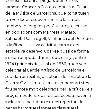
violinista actuaria; plegats oferiren els
famosos Concerts Costa, celebrats al Palau
de la Música de Barcelona, que constituïen
un verdader esdeveniment a la ciutat, i
també van fer gires per Catalunya, actuant
en poblacions com Manresa, Mataró,
Sabadell, Palafrugell, Vilafranca del Penedès
o la Bisbal. La seva activitat com a duet
estable va desenvolupar-se quasi de forma
ininterrompuda durant dotze anys, entre
1924 i principis de juliol del 1936, quan van
celebrar al Cercle Artístic de Barcelona el
seu darrer recital, just abans de l'esclat de la
Guerra Civil. L'entesa entre ambdós artistes
fou sempre molt celebrada per la crítica, i els
programes dels seus recitals acostumaven a
incloure, a part d'un extens repertori de
peces barroques i sonates clàssiques i