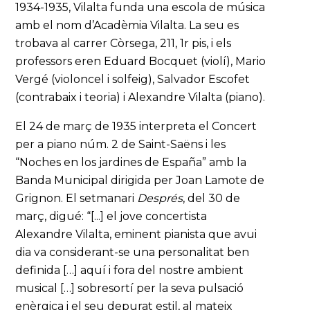
1934-1935, Vilalta funda una escola de música
amb el nom d’Acadèmia Vilalta. La seu es
trobava al carrer Còrsega, 211, 1r pis, i els
professors eren Eduard Bocquet (violí), Mario
Vergé (violoncel i solfeig), Salvador Escofet
(contrabaix i teoria) i Alexandre Vilalta (piano).
El 24 de març de 1935 interpreta el Concert
per a piano núm. 2 de Saint-Saëns i les
“Noches en los jardines de España” amb la
Banda Municipal dirigida per Joan Lamote de
Grignon. El setmanari
Després
, del 30 de
març, digué: “[...] el jove concertista
Alexandre Vilalta, eminent pianista que avui
dia va considerant-se una personalitat ben
definida […] aquí i fora del nostre ambient
musical […] sobresortí per la seva pulsació
enèrgica i el seu depurat estil, al mateix