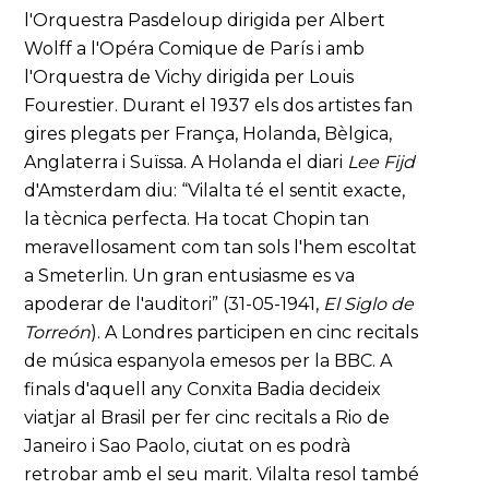
l'Orquestra Pasdeloup dirigida per Albert
Wolff a l'Opéra Comique de París i amb
l'Orquestra de Vichy dirigida per Louis
Fourestier. Durant el 1937 els dos artistes fan
gires plegats per França, Holanda, Bèlgica,
Anglaterra i Suïssa. A Holanda el diari
Lee Fijd
d'Amsterdam diu: “Vilalta té el sentit exacte,
la tècnica perfecta. Ha tocat Chopin tan
meravellosament com tan sols l'hem escoltat
a Smeterlin. Un gran entusiasme es va
apoderar de l'auditori” (31-05-1941,
El Siglo de
Torreón
). A Londres participen en cinc recitals
de música espanyola emesos per la BBC. A
finals d'aquell any Conxita Badia decideix
viatjar al Brasil per fer cinc recitals a Rio de
Janeiro i Sao Paolo, ciutat on es podrà
retrobar amb el seu marit. Vilalta resol també