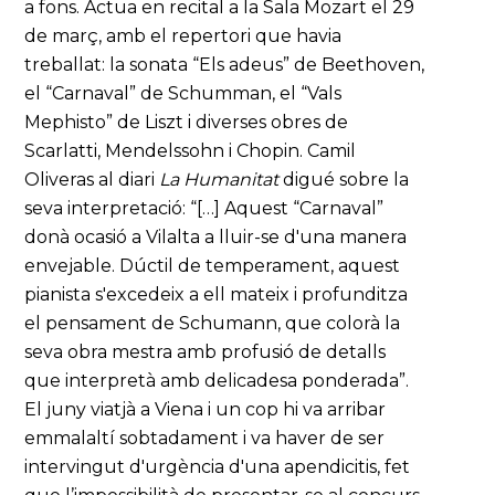
a fons. Actua en recital a la Sala Mozart el 29
de març, amb el repertori que havia
treballat: la sonata “Els adeus” de Beethoven,
el “Carnaval” de Schumman, el “Vals
Mephisto” de Liszt i diverses obres de
Scarlatti, Mendelssohn i Chopin. Camil
Oliveras al diari
La Humanitat
digué sobre la
seva interpretació: “[…] Aquest “Carnaval”
donà ocasió a Vilalta a lluir-se d'una manera
envejable. Dúctil de temperament, aquest
pianista s'excedeix a ell mateix i profunditza
el pensament de Schumann, que colorà la
seva obra mestra amb profusió de detalls
que interpretà amb delicadesa ponderada”.
El juny viatjà a Viena i un cop hi va arribar
emmalaltí sobtadament i va haver de ser
intervingut d'urgència d'una apendicitis, fet