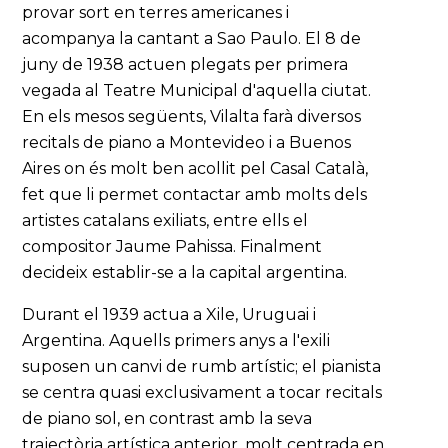
provar sort en terres americanes i
acompanya la cantant a Sao Paulo. El 8 de
juny de 1938 actuen plegats per primera
vegada al Teatre Municipal d'aquella ciutat.
En els mesos següents, Vilalta farà diversos
recitals de piano a Montevideo i a Buenos
Aires on és molt ben acollit pel Casal Català,
fet que li permet contactar amb molts dels
artistes catalans exiliats, entre ells el
compositor Jaume Pahissa. Finalment
decideix establir-se a la capital argentina.
Durant el 1939 actua a Xile, Uruguai i
Argentina. Aquells primers anys a l'exili
suposen un canvi de rumb artístic; el pianista
se centra quasi exclusivament a tocar recitals
de piano sol, en contrast amb la seva
trajectòria artística anterior, molt centrada en