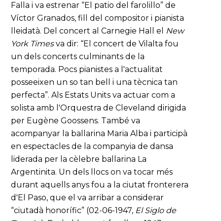
Falla i va estrenar “El patio del farolillo” de
Víctor Granados, fill del compositor i pianista
lleidatà. Del concert al Carnegie Hall el
New
York Times
va dir: “El concert de Vilalta fou
un dels concerts culminants de la
temporada. Pocs pianistes a l'actualitat
posseeixen un so tan bell i una tècnica tan
perfecta”. Als Estats Units va actuar com a
solista amb l'Orquestra de Cleveland dirigida
per Eugène Goossens. També va
acompanyar la ballarina Maria Alba i participà
en espectacles de la companyia de dansa
liderada per la cèlebre ballarina La
Argentinita. Un dels llocs on va tocar més
durant aquells anys fou a la ciutat fronterera
d'El Paso, que el va arribar a considerar
“ciutadà honorífic” (02-06-1947,
El Siglo de