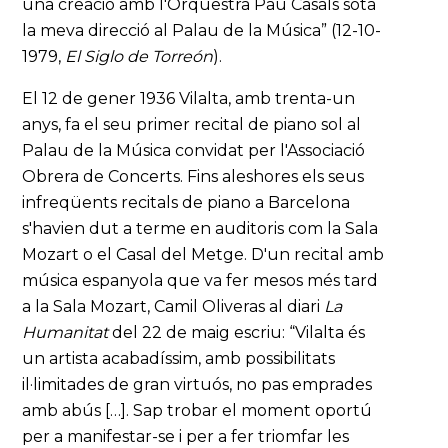
una creació amb l'Orquestra Pau Casals sota
la meva direcció al Palau de la Música” (12-10-
1979,
El Siglo de Torreón
).
El 12 de gener 1936 Vilalta, amb trenta-un
anys, fa el seu primer recital de piano sol al
Palau de la Música convidat per l'Associació
Obrera de Concerts. Fins aleshores els seus
infreqüents recitals de piano a Barcelona
s'havien dut a terme en auditoris com la Sala
Mozart o el Casal del Metge. D'un recital amb
música espanyola que va fer mesos més tard
a la Sala Mozart, Camil Oliveras al diari
La
Humanitat
del 22 de maig escriu: “Vilalta és
un artista acabadíssim, amb possibilitats
il·limitades de gran virtuós, no pas emprades
amb abús […]. Sap trobar el moment oportú
per a manifestar-se i per a fer triomfar les