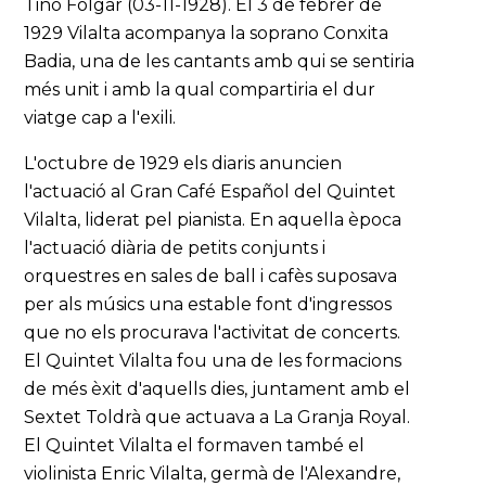
Tino Folgar (03-11-1928). El 3 de febrer de
1929 Vilalta acompanya la soprano Conxita
Badia, una de les cantants amb qui se sentiria
més unit i amb la qual compartiria el dur
viatge cap a l'exili.
L'octubre de 1929 els diaris anuncien
l'actuació al Gran Café Español del Quintet
Vilalta, liderat pel pianista. En aquella època
l'actuació diària de petits conjunts i
orquestres en sales de ball i cafès suposava
per als músics una estable font d'ingressos
que no els procurava l'activitat de concerts.
El Quintet Vilalta fou una de les formacions
de més èxit d'aquells dies, juntament amb el
Sextet Toldrà que actuava a La Granja Royal.
El Quintet Vilalta el formaven també el
violinista Enric Vilalta, germà de l'Alexandre,