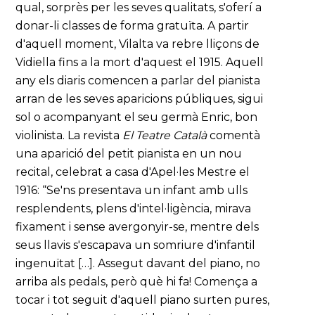
qual, sorprès per les seves qualitats, s'oferí a
donar-li classes de forma gratuïta. A partir
d'aquell moment, Vilalta va rebre lliçons de
Vidiella fins a la mort d'aquest el 1915. Aquell
any els diaris comencen a parlar del pianista
arran de les seves aparicions públiques, sigui
sol o acompanyant el seu germà Enric, bon
violinista. La revista
El Teatre Català
comentà
una aparició del petit pianista en un nou
recital, celebrat a casa d'Apel·les Mestre el
1916: “Se'ns presentava un infant amb ulls
resplendents, plens d'intel·ligència, mirava
fixament i sense avergonyir-se, mentre dels
seus llavis s'escapava un somriure d'infantil
ingenuïtat […]. Assegut davant del piano, no
arriba als pedals, però què hi fa! Comença a
tocar i tot seguit d'aquell piano surten pures,