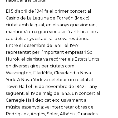
habitual a la capital.
El 5 d'abril de 1941 fa el primer concert al
Casino de La Laguna de Torreón (Mèxic),
ciutat amb la qual, en els anys que vindran,
mantindrà una gran vinculació artística i on al
cap dels anys establirà la seva residència.
Entre el desembre de 1941 i el 1947,
representat per l’important empresari Sol
Hurok, el pianista va recórrer els Estats Units
en diverses gires per ciutats com
Washington, Filadèlfia, Cleveland o Nova
York. A Nova York va celebrar un recital al
Town Hall el 18 de novembre de 1942 i l'any
següent, el 19 de maig de 1943, un concert al
Carnegie Hall dedicat exclusivament a
música espanyola; va interpretar obres de
Rodríguez, Anglés, Soler, Albéniz, Granados,