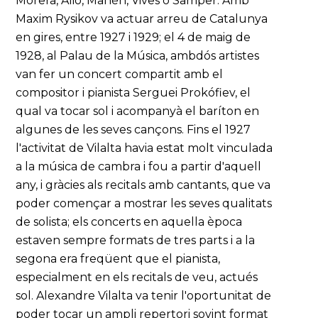
Morera, Alió, Manén, Vives o Samper. Amb
Maxim Rysikov va actuar arreu de Catalunya
en gires, entre 1927 i 1929; el 4 de maig de
1928, al Palau de la Música, ambdós artistes
van fer un concert compartit amb el
compositor i pianista Serguei Prokófiev, el
qual va tocar sol i acompanyà el baríton en
algunes de les seves cançons. Fins el 1927
l'activitat de Vilalta havia estat molt vinculada
a la música de cambra i fou a partir d'aquell
any, i gràcies als recitals amb cantants, que va
poder començar a mostrar les seves qualitats
de solista; els concerts en aquella època
estaven sempre formats de tres parts i a la
segona era freqüent que el pianista,
especialment en els recitals de veu, actués
sol. Alexandre Vilalta va tenir l'oportunitat de
poder tocar un ampli repertori sovint format