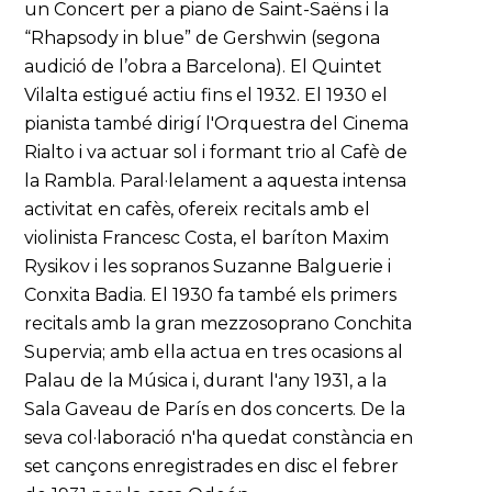
un Concert per a piano de Saint-Saëns i la
“Rhapsody in blue” de Gershwin (segona
audició de l’obra a Barcelona). El Quintet
Vilalta estigué actiu fins el 1932. El 1930 el
pianista també dirigí l'Orquestra del Cinema
Rialto i va actuar sol i formant trio al Cafè de
la Rambla. Paral·lelament a aquesta intensa
activitat en cafès, ofereix recitals amb el
violinista Francesc Costa, el baríton Maxim
Rysikov i les sopranos Suzanne Balguerie i
Conxita Badia. El 1930 fa també els primers
recitals amb la gran mezzosoprano Conchita
Supervia; amb ella actua en tres ocasions al
Palau de la Música i, durant l'any 1931, a la
Sala Gaveau de París en dos concerts. De la
seva col·laboració n'ha quedat constància en
set cançons enregistrades en disc el febrer