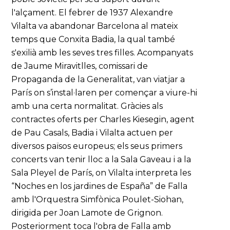
l'alçament. El febrer de 1937 Alexandre
Vilalta va abandonar Barcelona al mateix
temps que Conxita Badia, la qual també
s'exilià amb les seves tres filles. Acompanyats
de Jaume Miravitlles, comissari de
Propaganda de la Generalitat, van viatjar a
París on s’instal·laren per començar a viure-hi
amb una certa normalitat. Gràcies als
contractes oferts per Charles Kiesegin, agent
de Pau Casals, Badia i Vilalta actuen per
diversos països europeus; els seus primers
concerts van tenir lloc a la Sala Gaveau i a la
Sala Pleyel de París, on Vilalta interpreta les
“Noches en los jardines de España” de Falla
amb l'Orquestra Simfònica Poulet-Siohan,
dirigida per Joan Lamote de Grignon.
Posteriorment toca l'obra de Falla amb