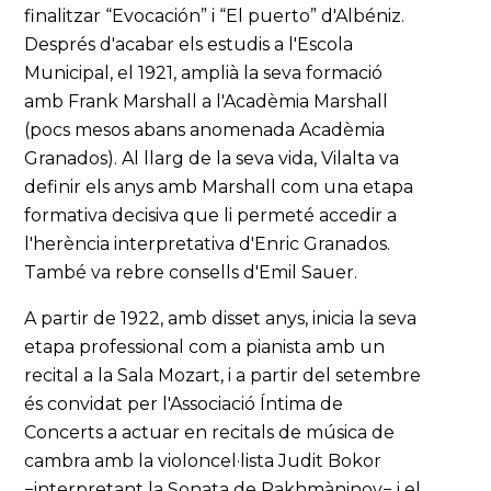
finalitzar “Evocación” i “El puerto” d'Albéniz.
Després d'acabar els estudis a l'Escola
Municipal, el 1921, amplià la seva formació
amb Frank Marshall a l'Acadèmia Marshall
(pocs mesos abans anomenada Acadèmia
Granados). Al llarg de la seva vida, Vilalta va
definir els anys amb Marshall com una etapa
formativa decisiva que li permeté accedir a
l'herència interpretativa d'Enric Granados.
També va rebre consells d'Emil Sauer.
A partir de 1922, amb disset anys, inicia la seva
etapa professional com a pianista amb un
recital a la Sala Mozart, i a partir del setembre
és convidat per l'Associació Íntima de
Concerts a actuar en recitals de música de
cambra amb la violoncel·lista Judit Bokor
−interpretant la Sonata de Rakhmàninov− i el