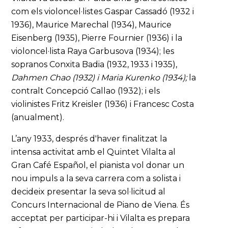
com els violoncel·listes Gaspar Cassadó (1932 i
1936), Maurice Marechal (1934), Maurice
Eisenberg (1935), Pierre Fournier (1936) i la
violoncel·lista Raya Garbusova (1934); les
sopranos Conxita Badia (1932, 1933 i 1935),
Dahmen Chao (1932) i Maria Kurenko (1934);
la
contralt Concepció Callao (1932); i els
violinistes Fritz Kreisler (1936) i Francesc Costa
(anualment).
L’any 1933, després d'haver finalitzat la
intensa activitat amb el Quintet Vilalta al
Gran Café Español, el pianista vol donar un
nou impuls a la seva carrera com a solista i
decideix presentar la seva sol·licitud al
Concurs Internacional de Piano de Viena. És
acceptat per participar-hi i Vilalta es prepara