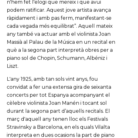
n'hem fet l'elogi que mereix i que avui
podem ratificar. Aquest jove artista avança
ràpidament i amb pas ferm, manifestant-se
cada vegada més equilibrat”. Aquell mateix
any també va actuar amb el violinista Joan
Massià al Palau de la Música en un recital en
què a la segona part interpretà obres per a
piano sol de Chopin, Schumann, Albéniz i
Liszt.
L'any 1925, amb tan sols vint anys, fou
convidat a fer una extensa gira de seixanta
concerts per tot Espanya acompanyant el
cèlebre violinista Joan Manén i tocant sol
durant la segona part d’aquells recitals. El
març d'aquell any tenen lloc els Festivals
Stravinsky a Barcelona, en els quals Vilalta
interpreta en dues ocasions la part de piano