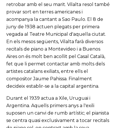
retrobar amb el seu marit. Vilalta resol també
provar sort en terres americanes i
acompanya la cantant a Sao Paulo. El 8 de
juny de 1938 actuen plegats per primera
vegada al Teatre Municipal d'aquella ciutat.
En els mesos següents, Vilalta farà diversos
recitals de piano a Montevideo i a Buenos
Aires on és molt ben acollit pel Casal Català,
fet que li permet contactar amb molts dels
artistes catalans exiliats, entre ells el
compositor Jaume Pahissa. Finalment
decideix establir-se a la capital argentina.
Durant el 1939 actua a Xile, Uruguai i
Argentina. Aquells primers anys a l'exili
suposen un canvi de rumb artístic; el pianista
se centra quasi exclusivament a tocar recitals
de piano sol, en contrast amb la seva