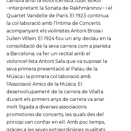
cambra amb la violoncel·lista Judit Bokor
−interpretant la Sonata de Rakhmàninov− i el
Quartet Vandelle de París. El 1923 continua
la col·laboració amb l’Íntima de Concerts
acompanyant els violinistes Antoni Brosa i
Julien Villein. El 1924 fou un any decisiu en la
consolidació de la seva carrera com a pianista
a Barcelona; va fer un recital amb el
violoncel·lista Antoni Sala que va suposar la
seva primera presentació al Palau de la
Música i la primera col·laboració amb
l'Associació Amics de la Música. El
desenvolupament de la carrera de Vilalta
durant els primers anys de carrera va anar
molt lligada a diverses associacions
promotores de concerts, les quals des del
principi van confiar en ell. Amb poc temps,
gràcies a les seves extraordinàries qualitats