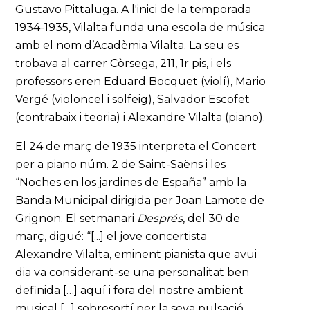
Gustavo Pittaluga. A l'inici de la temporada
1934-1935, Vilalta funda una escola de música
amb el nom d’Acadèmia Vilalta. La seu es
trobava al carrer Còrsega, 211, 1r pis, i els
professors eren Eduard Bocquet (violí), Mario
Vergé (violoncel i solfeig), Salvador Escofet
(contrabaix i teoria) i Alexandre Vilalta (piano).
El 24 de març de 1935 interpreta el Concert
per a piano núm. 2 de Saint-Saëns i les
“Noches en los jardines de España” amb la
Banda Municipal dirigida per Joan Lamote de
Grignon. El setmanari
Després
, del 30 de
març, digué: “[...] el jove concertista
Alexandre Vilalta, eminent pianista que avui
dia va considerant-se una personalitat ben
definida […] aquí i fora del nostre ambient
musical […] sobresortí per la seva pulsació