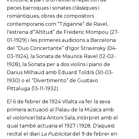
peces barroques i sonates clàssiques i
romàntiques, obres de compositors
contemporanis com “Tziganne” de Ravel,
l'estrena d'”Altitud” de Frederic Mompou (27-
01-1929) i les primeres audicions a Barcelona
del “Duo Concertante” d'Igor Stravinsky (04-
03-1924), la Sonata de Maurice Ravel (12-02-
1928), la Sonata per a dos violins i piano de
Darius Milhaud amb Eduard Toldrà (30-03-
1930) o el “Divertimento” de Gustavo
Pittaluga (13-11-1932).
El 6 de febrer de 1924 Vilalta va fer la seva
primera actuació al Palau de la Música amb
el violoncel·lista Antoni Sala, intèrpret amb el
qual també actuaria el 1927 i 1928. D'aquest
recital el diari
La Publicitat
del 9 de febrer en