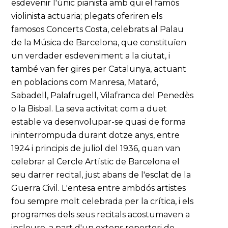
esdevenir l'únic pianista amb qui el famós
violinista actuaria; plegats oferiren els
famosos Concerts Costa, celebrats al Palau
de la Música de Barcelona, que constituïen
un verdader esdeveniment a la ciutat, i
també van fer gires per Catalunya, actuant
en poblacions com Manresa, Mataró,
Sabadell, Palafrugell, Vilafranca del Penedès
o la Bisbal. La seva activitat com a duet
estable va desenvolupar-se quasi de forma
ininterrompuda durant dotze anys, entre
1924 i principis de juliol del 1936, quan van
celebrar al Cercle Artístic de Barcelona el
seu darrer recital, just abans de l'esclat de la
Guerra Civil. L'entesa entre ambdós artistes
fou sempre molt celebrada per la crítica, i els
programes dels seus recitals acostumaven a
incloure, a part d'un extens repertori de