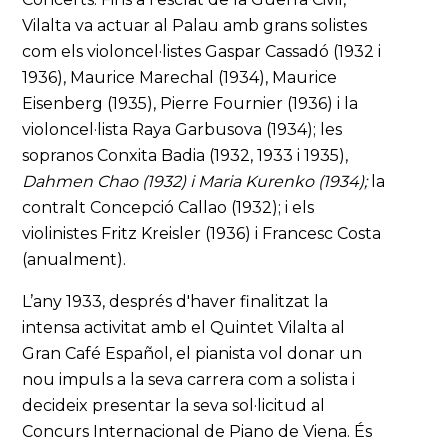
Vilalta va actuar al Palau amb grans solistes
com els violoncel·listes Gaspar Cassadó (1932 i
1936), Maurice Marechal (1934), Maurice
Eisenberg (1935), Pierre Fournier (1936) i la
violoncel·lista Raya Garbusova (1934); les
sopranos Conxita Badia (1932, 1933 i 1935),
Dahmen Chao (1932) i Maria Kurenko (1934);
la
contralt Concepció Callao (1932); i els
violinistes Fritz Kreisler (1936) i Francesc Costa
(anualment).
L’any 1933, després d'haver finalitzat la
intensa activitat amb el Quintet Vilalta al
Gran Café Español, el pianista vol donar un
nou impuls a la seva carrera com a solista i
decideix presentar la seva sol·licitud al
Concurs Internacional de Piano de Viena. És