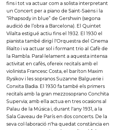
fins i tot va actuar com a solista interpretant
un Concert per a piano de Saint-Saëns i la
“Rhapsody in blue” de Gershwin (segona
audició de l’obra a Barcelona). El Quintet
Vilalta estigué actiu fins el 1932. El 1930 el
pianista també dirigí l'Orquestra del Cinema
Rialto i va actuar sol i formant trio al Cafè de
la Rambla. Paral·lelament a aquesta intensa
activitat en cafès, ofereix recitals amb el
violinista Francesc Costa, el baríton Maxim
Rysikov i les sopranos Suzanne Balguerie i
Conxita Badia. El 1930 fa també els primers
recitals amb la gran mezzosoprano Conchita
Supervia; amb ella actua en tres ocasions al
Palau de la Música i, durant l'any 1931, a la
Sala Gaveau de París en dos concerts. De la
seva col·laboració n'ha quedat constància en