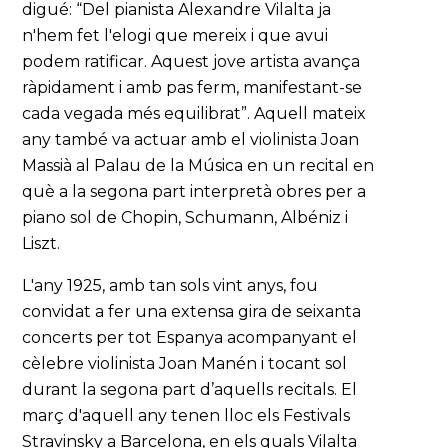
digué: “Del pianista Alexandre Vilalta ja
n'hem fet l'elogi que mereix i que avui
podem ratificar. Aquest jove artista avança
ràpidament i amb pas ferm, manifestant-se
cada vegada més equilibrat”. Aquell mateix
any també va actuar amb el violinista Joan
Massià al Palau de la Música en un recital en
què a la segona part interpretà obres per a
piano sol de Chopin, Schumann, Albéniz i
Liszt.
L'any 1925, amb tan sols vint anys, fou
convidat a fer una extensa gira de seixanta
concerts per tot Espanya acompanyant el
cèlebre violinista Joan Manén i tocant sol
durant la segona part d’aquells recitals. El
març d'aquell any tenen lloc els Festivals
Stravinsky a Barcelona, en els quals Vilalta