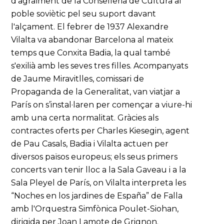
d'agraïment de la Conselleria de Cultura al
poble soviètic pel seu suport davant
l'alçament. El febrer de 1937 Alexandre
Vilalta va abandonar Barcelona al mateix
temps que Conxita Badia, la qual també
s'exilià amb les seves tres filles. Acompanyats
de Jaume Miravitlles, comissari de
Propaganda de la Generalitat, van viatjar a
París on s’instal·laren per començar a viure-hi
amb una certa normalitat. Gràcies als
contractes oferts per Charles Kiesegin, agent
de Pau Casals, Badia i Vilalta actuen per
diversos països europeus; els seus primers
concerts van tenir lloc a la Sala Gaveau i a la
Sala Pleyel de París, on Vilalta interpreta les
“Noches en los jardines de España” de Falla
amb l'Orquestra Simfònica Poulet-Siohan,
dirigida per Joan Lamote de Grignon.