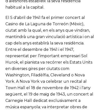
d’aleshores estableix la seva residència
habitual a la capital.
El 5 d'abril de 1941 fa el primer concert al
Casino de La Laguna de Torreón (Mèxic),
ciutat amb la qual, en els anys que vindran,
mantindrà una gran vinculació artística i on al
cap dels anys establirà la seva residència.
Entre el desembre de 1941 i el 1947,
representat per l’important empresari Sol
Hurok, el pianista va recórrer els Estats Units
en diverses gires per ciutats com
Washington, Filadèlfia, Cleveland o Nova
York. A Nova York va celebrar un recital al
Town Hall el 18 de novembre de 1942 i l'any
següent, el 19 de maig de 1943, un concert al
Carnegie Hall dedicat exclusivament a
música espanyola; va interpretar obres de