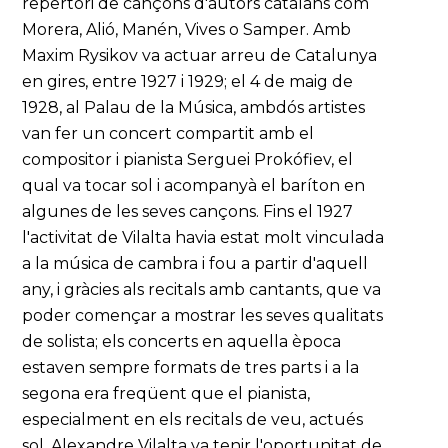
repertori de cançons d'autors catalans com
Morera, Alió, Manén, Vives o Samper. Amb
Maxim Rysikov va actuar arreu de Catalunya
en gires, entre 1927 i 1929; el 4 de maig de
1928, al Palau de la Música, ambdós artistes
van fer un concert compartit amb el
compositor i pianista Serguei Prokófiev, el
qual va tocar sol i acompanyà el baríton en
algunes de les seves cançons. Fins el 1927
l'activitat de Vilalta havia estat molt vinculada
a la música de cambra i fou a partir d'aquell
any, i gràcies als recitals amb cantants, que va
poder començar a mostrar les seves qualitats
de solista; els concerts en aquella època
estaven sempre formats de tres parts i a la
segona era freqüent que el pianista,
especialment en els recitals de veu, actués
sol. Alexandre Vilalta va tenir l'oportunitat de