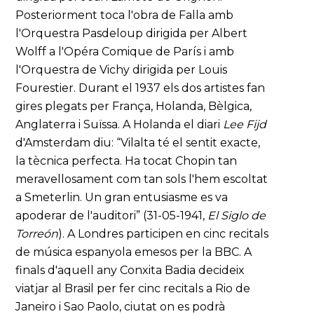
Posteriorment toca l'obra de Falla amb
l'Orquestra Pasdeloup dirigida per Albert
Wolff a l'Opéra Comique de París i amb
l'Orquestra de Vichy dirigida per Louis
Fourestier. Durant el 1937 els dos artistes fan
gires plegats per França, Holanda, Bèlgica,
Anglaterra i Suïssa. A Holanda el diari
Lee Fijd
d'Amsterdam diu: “Vilalta té el sentit exacte,
la tècnica perfecta. Ha tocat Chopin tan
meravellosament com tan sols l'hem escoltat
a Smeterlin. Un gran entusiasme es va
apoderar de l'auditori” (31-05-1941,
El Siglo de
Torreón
). A Londres participen en cinc recitals
de música espanyola emesos per la BBC. A
finals d'aquell any Conxita Badia decideix
viatjar al Brasil per fer cinc recitals a Rio de
Janeiro i Sao Paolo, ciutat on es podrà