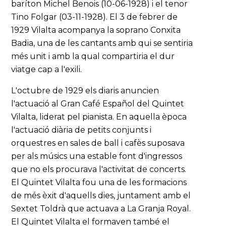
baríton Michel Benois (10-06-1928) i el tenor
Tino Folgar (03-11-1928). El 3 de febrer de
1929 Vilalta acompanya la soprano Conxita
Badia, una de les cantants amb qui se sentiria
més unit i amb la qual compartiria el dur
viatge cap a l'exili.
L'octubre de 1929 els diaris anuncien
l'actuació al Gran Café Español del Quintet
Vilalta, liderat pel pianista. En aquella època
l'actuació diària de petits conjunts i
orquestres en sales de ball i cafès suposava
per als músics una estable font d'ingressos
que no els procurava l'activitat de concerts.
El Quintet Vilalta fou una de les formacions
de més èxit d'aquells dies, juntament amb el
Sextet Toldrà que actuava a La Granja Royal.
El Quintet Vilalta el formaven també el