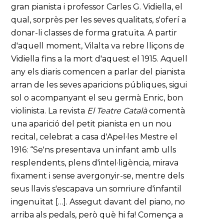
gran pianista i professor Carles G. Vidiella, el
qual, sorprès per les seves qualitats, s'oferí a
donar-li classes de forma gratuïta. A partir
d'aquell moment, Vilalta va rebre lliçons de
Vidiella fins a la mort d'aquest el 1915. Aquell
any els diaris comencen a parlar del pianista
arran de les seves aparicions públiques, sigui
sol o acompanyant el seu germà Enric, bon
violinista. La revista
El Teatre Català
comentà
una aparició del petit pianista en un nou
recital, celebrat a casa d'Apel·les Mestre el
1916: “Se'ns presentava un infant amb ulls
resplendents, plens d'intel·ligència, mirava
fixament i sense avergonyir-se, mentre dels
seus llavis s'escapava un somriure d'infantil
ingenuïtat […]. Assegut davant del piano, no
arriba als pedals, però què hi fa! Comença a