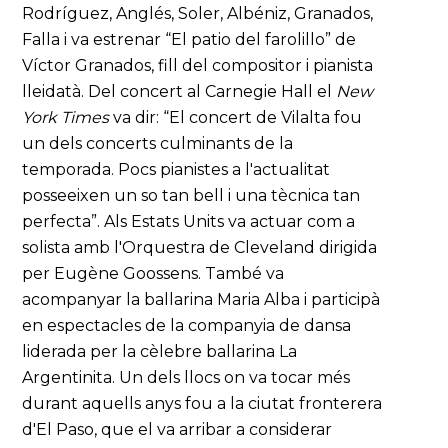
Rodríguez, Anglés, Soler, Albéniz, Granados,
Falla i va estrenar “El patio del farolillo” de
Víctor Granados, fill del compositor i pianista
lleidatà. Del concert al Carnegie Hall el
New
York Times
va dir: “El concert de Vilalta fou
un dels concerts culminants de la
temporada. Pocs pianistes a l'actualitat
posseeixen un so tan bell i una tècnica tan
perfecta”. Als Estats Units va actuar com a
solista amb l'Orquestra de Cleveland dirigida
per Eugène Goossens. També va
acompanyar la ballarina Maria Alba i participà
en espectacles de la companyia de dansa
liderada per la cèlebre ballarina La
Argentinita. Un dels llocs on va tocar més
durant aquells anys fou a la ciutat fronterera
d'El Paso, que el va arribar a considerar