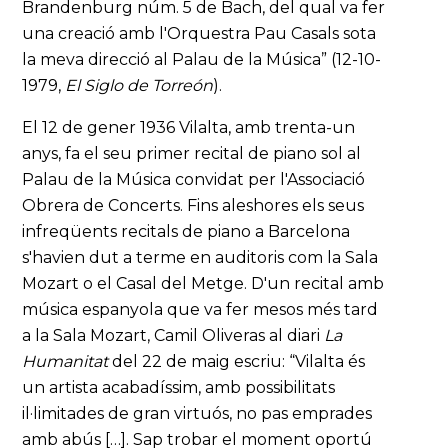
Brandenburg núm. 5 de Bach, del qual va fer
una creació amb l'Orquestra Pau Casals sota
la meva direcció al Palau de la Música” (12-10-
1979,
El Siglo de Torreón
).
El 12 de gener 1936 Vilalta, amb trenta-un
anys, fa el seu primer recital de piano sol al
Palau de la Música convidat per l'Associació
Obrera de Concerts. Fins aleshores els seus
infreqüents recitals de piano a Barcelona
s'havien dut a terme en auditoris com la Sala
Mozart o el Casal del Metge. D'un recital amb
música espanyola que va fer mesos més tard
a la Sala Mozart, Camil Oliveras al diari
La
Humanitat
del 22 de maig escriu: “Vilalta és
un artista acabadíssim, amb possibilitats
il·limitades de gran virtuós, no pas emprades
amb abús […]. Sap trobar el moment oportú