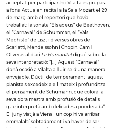
acceptat per participar-hi i Vilalta es prepara
a fons. Actua en recital a la Sala Mozart el 29
de març, amb el repertori que havia
treballat: la sonata “Els adeus” de Beethoven,
el “Carnaval” de Schumman, el “Vals
Mephisto” de Liszt i diverses obres de
Scarlatti, Mendelssohn i Chopin. Camil
Oliveras al diari
La Humanitat
digué sobre la
seva interpretació: “[…] Aquest “Carnaval”
donà ocasió a Vilalta a lluir-se d'una manera
envejable. Dúctil de temperament, aquest
pianista s'excedeix a ell mateix i profunditza
el pensament de Schumann, que colorà la
seva obra mestra amb profusió de detalls
que interpretà amb delicadesa ponderada”.
El juny viatjà a Viena i un cop hi va arribar
emmalaltí sobtadament i va haver de ser