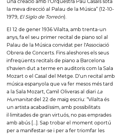
una creació amb l'Orquestra Pau Casals sota
la meva direcció al Palau de la Música” (12-10-
1979,
El Siglo de Torreón
).
El 12 de gener 1936 Vilalta, amb trenta-un
anys, fa el seu primer recital de piano sol al
Palau de la Música convidat per l'Associació
Obrera de Concerts. Fins aleshores els seus
infreqüents recitals de piano a Barcelona
s'havien dut a terme en auditoris com la Sala
Mozart o el Casal del Metge. D'un recital amb
música espanyola que va fer mesos més tard
a la Sala Mozart, Camil Oliveras al diari
La
Humanitat
del 22 de maig escriu: “Vilalta és
un artista acabadíssim, amb possibilitats
il·limitades de gran virtuós, no pas emprades
amb abús […]. Sap trobar el moment oportú
per a manifestar-se i per a fer triomfar les