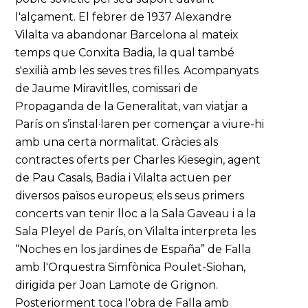
l'alçament. El febrer de 1937 Alexandre
Vilalta va abandonar Barcelona al mateix
temps que Conxita Badia, la qual també
s'exilià amb les seves tres filles. Acompanyats
de Jaume Miravitlles, comissari de
Propaganda de la Generalitat, van viatjar a
París on s’instal·laren per començar a viure-hi
amb una certa normalitat. Gràcies als
contractes oferts per Charles Kiesegin, agent
de Pau Casals, Badia i Vilalta actuen per
diversos països europeus; els seus primers
concerts van tenir lloc a la Sala Gaveau i a la
Sala Pleyel de París, on Vilalta interpreta les
“Noches en los jardines de España” de Falla
amb l'Orquestra Simfònica Poulet-Siohan,
dirigida per Joan Lamote de Grignon.
Posteriorment toca l'obra de Falla amb