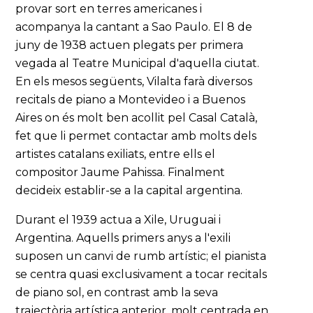
provar sort en terres americanes i
acompanya la cantant a Sao Paulo. El 8 de
juny de 1938 actuen plegats per primera
vegada al Teatre Municipal d'aquella ciutat.
En els mesos següents, Vilalta farà diversos
recitals de piano a Montevideo i a Buenos
Aires on és molt ben acollit pel Casal Català,
fet que li permet contactar amb molts dels
artistes catalans exiliats, entre ells el
compositor Jaume Pahissa. Finalment
decideix establir-se a la capital argentina.
Durant el 1939 actua a Xile, Uruguai i
Argentina. Aquells primers anys a l'exili
suposen un canvi de rumb artístic; el pianista
se centra quasi exclusivament a tocar recitals
de piano sol, en contrast amb la seva
trajectòria artística anterior, molt centrada en