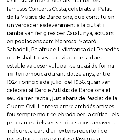
violinista actuaria; plegats oferiren els
famosos Concerts Costa, celebrats al Palau
de la Música de Barcelona, que constituïen
un verdader esdeveniment a la ciutat, i
també van fer gires per Catalunya, actuant
en poblacions com Manresa, Mataró,
Sabadell, Palafrugell, Vilafranca del Penedès
o la Bisbal. La seva activitat com a duet
estable va desenvolupar-se quasi de forma
ininterrompuda durant dotze anys, entre
1924 i principis de juliol del 1936, quan van
celebrar al Cercle Artístic de Barcelona el
seu darrer recital, just abans de l'esclat de la
Guerra Civil. L'entesa entre ambdós artistes
fou sempre molt celebrada per la crítica, i els
programes dels seus recitals acostumaven a
incloure, a part d'un extens repertori de
peces barroques i sonates clàssiques i