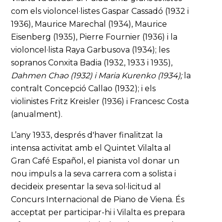
com els violoncel·listes Gaspar Cassadó (1932 i
1936), Maurice Marechal (1934), Maurice
Eisenberg (1935), Pierre Fournier (1936) i la
violoncel·lista Raya Garbusova (1934); les
sopranos Conxita Badia (1932, 1933 i 1935),
Dahmen Chao (1932) i Maria Kurenko (1934);
la
contralt Concepció Callao (1932); i els
violinistes Fritz Kreisler (1936) i Francesc Costa
(anualment).
L’any 1933, després d'haver finalitzat la
intensa activitat amb el Quintet Vilalta al
Gran Café Español, el pianista vol donar un
nou impuls a la seva carrera com a solista i
decideix presentar la seva sol·licitud al
Concurs Internacional de Piano de Viena. És
acceptat per participar-hi i Vilalta es prepara