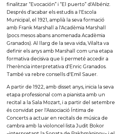
finalitzar “Evocación” i “El puerto” d'Albéniz.
Després d'acabar els estudis a l'Escola
Municipal, el 1921, amplià la seva formació
amb Frank Marshall a l'Acadèmia Marshall
(pocs mesos abans anomenada Acadèmia
Granados). Al llarg de la seva vida, Vilalta va
definir els anys amb Marshall com una etapa
formativa decisiva que li permeté accedir a
l'herència interpretativa d'Enric Granados.
També va rebre consells d'Emil Sauer.
A partir de 1922, amb disset anys, inicia la seva
etapa professional com a pianista amb un
recital a la Sala Mozart, i a partir del setembre
és convidat per l'Associació Íntima de
Concerts a actuar en recitals de música de
cambra amb la violoncel·lista Judit Bokor
−interpretant la Sonata de Rakhmàninov− i el