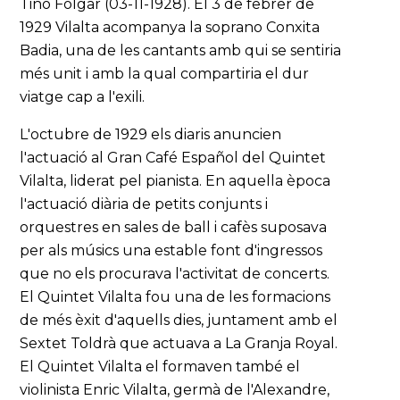
Tino Folgar (03-11-1928). El 3 de febrer de
1929 Vilalta acompanya la soprano Conxita
Badia, una de les cantants amb qui se sentiria
més unit i amb la qual compartiria el dur
viatge cap a l'exili.
L'octubre de 1929 els diaris anuncien
l'actuació al Gran Café Español del Quintet
Vilalta, liderat pel pianista. En aquella època
l'actuació diària de petits conjunts i
orquestres en sales de ball i cafès suposava
per als músics una estable font d'ingressos
que no els procurava l'activitat de concerts.
El Quintet Vilalta fou una de les formacions
de més èxit d'aquells dies, juntament amb el
Sextet Toldrà que actuava a La Granja Royal.
El Quintet Vilalta el formaven també el
violinista Enric Vilalta, germà de l'Alexandre,