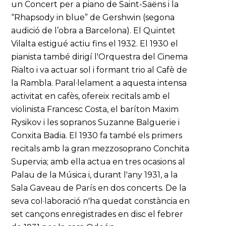
un Concert per a piano de Saint-Saëns i la
“Rhapsody in blue” de Gershwin (segona
audició de l’obra a Barcelona). El Quintet
Vilalta estigué actiu fins el 1932. El 1930 el
pianista també dirigí l'Orquestra del Cinema
Rialto i va actuar sol i formant trio al Cafè de
la Rambla. Paral·lelament a aquesta intensa
activitat en cafès, ofereix recitals amb el
violinista Francesc Costa, el baríton Maxim
Rysikov i les sopranos Suzanne Balguerie i
Conxita Badia. El 1930 fa també els primers
recitals amb la gran mezzosoprano Conchita
Supervia; amb ella actua en tres ocasions al
Palau de la Música i, durant l'any 1931, a la
Sala Gaveau de París en dos concerts. De la
seva col·laboració n'ha quedat constància en
set cançons enregistrades en disc el febrer