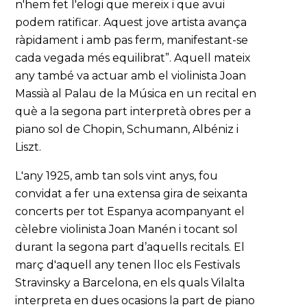
n'hem fet l'elogi que mereix i que avui
podem ratificar. Aquest jove artista avança
ràpidament i amb pas ferm, manifestant-se
cada vegada més equilibrat”. Aquell mateix
any també va actuar amb el violinista Joan
Massià al Palau de la Música en un recital en
què a la segona part interpretà obres per a
piano sol de Chopin, Schumann, Albéniz i
Liszt.
L'any 1925, amb tan sols vint anys, fou
convidat a fer una extensa gira de seixanta
concerts per tot Espanya acompanyant el
cèlebre violinista Joan Manén i tocant sol
durant la segona part d’aquells recitals. El
març d'aquell any tenen lloc els Festivals
Stravinsky a Barcelona, en els quals Vilalta
interpreta en dues ocasions la part de piano