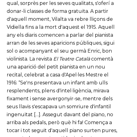
qual, sorprès per les seves qualitats, s'oferí a
donar-li classes de forma gratuïta. A partir
d'aquell moment, Vilalta va rebre lliçons de
Vidiella fins a la mort d'aquest el 1915. Aquell
any els diaris comencen a parlar del pianista
arran de les seves aparicions públiques, sigui
sol o acompanyant el seu germà Enric, bon
violinista. La revista
El Teatre Català
comentà
una aparició del petit pianista en un nou
recital, celebrat a casa d'Apel·les Mestre el
1916: “Se'ns presentava un infant amb ulls
resplendents, plens d'intel·ligència, mirava
fixament i sense avergonyir-se, mentre dels
seus llavis s'escapava un somriure d'infantil
ingenuïtat […]. Assegut davant del piano, no
arriba als pedals, però què hi fa! Comença a
tocar i tot seguit d'aquell piano surten pures,