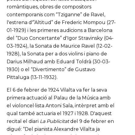
romàntiques, obres de compositors
contemporanis com “Tziganne” de Ravel,
l'estrena d'”Altitud” de Frederic Mompou (27-
01-1929) i les primeres audicions a Barcelona
del “Duo Concertante” d'Igor Stravinsky (04-
03-1924), la Sonata de Maurice Ravel (12-02-
1928), la Sonata per a dos violins i piano de
Darius Milhaud amb Eduard Toldrà (30-03-
1930) o el “Divertimento” de Gustavo
Pittaluga (13-11-1932).
El 6 de febrer de 1924 Vilalta va fer la seva
primera actuació al Palau de la Música amb
el violoncel·lista Antoni Sala, intèrpret amb el
qual també actuaria el 1927 i 1928. D'aquest
recital el diari
La Publicitat
del 9 de febrer en
digué: “Del pianista Alexandre Vilalta ja