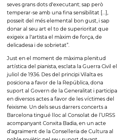
seves grans dots d'executant; sap però
temperar-se amb una fina sensibilitat […],
posseït del més elemental bon gust, i sap
donar al seu art el to de superioritat que
exigeix a l'artista el màxim de força, de
delicadesa i de sobrietat”.
Just en el moment de màxima plenitud
artística del pianista, esclata la Guerra Civil el
juliol de 1936. Des del principi Vilalta es
posiciona a favor de la República, dona
suport al Govern de la Generalitat i participa
en diversos actes a favor de les víctimes del
feixisme. Un dels seus darrers concerts a
Barcelona tingué lloc al Consolat de l’URSS
acompanyant Conxita Badia, en un acte
d'agraïment de la Conselleria de Cultura al
poble soviètic pel seu suport davant