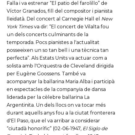
Falla i va estrenar “El patio del farolillo” de
Víctor Granados, fill del compositor i pianista
lleidatà. Del concert al Carnegie Hall el
New
York Times
va dir: “El concert de Vilalta fou
un dels concerts culminants de la
temporada. Pocs pianistes a l'actualitat
posseeixen un so tan bell i una tècnica tan
perfecta”. Als Estats Units va actuar com a
solista amb l'Orquestra de Cleveland dirigida
per Eugène Goossens. També va
acompanyar la ballarina Maria Alba i participà
en espectacles de la companyia de dansa
liderada per la cèlebre ballarina La
Argentinita. Un dels llocs on va tocar més
durant aquells anys fou a la ciutat fronterera
d'El Paso, que el va arribar a considerar
“ciutadà honorífic” (02-06-1947,
El Siglo de