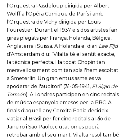
l'Orquestra Pasdeloup dirigida per Albert
Wolff a l'Opéra Comique de París i amb
l'Orquestra de Vichy dirigida per Louis
Fourestier. Durant el 1937 els dos artistes fan
gires plegats per França, Holanda, Bèlgica,
Anglaterra i Suïssa. A Holanda el diari
Lee Fijd
d'Amsterdam diu: “Vilalta té el sentit exacte,
la tècnica perfecta. Ha tocat Chopin tan
meravellosament com tan sols l'hem escoltat
a Smeterlin. Un gran entusiasme es va
apoderar de l'auditori” (31-05-1941,
El Siglo de
Torreón
). A Londres participen en cinc recitals
de música espanyola emesos per la BBC. A
finals d'aquell any Conxita Badia decideix
viatjar al Brasil per fer cinc recitals a Rio de
Janeiro i Sao Paolo, ciutat on es podrà
retrobar amb el seu marit. Vilalta resol també