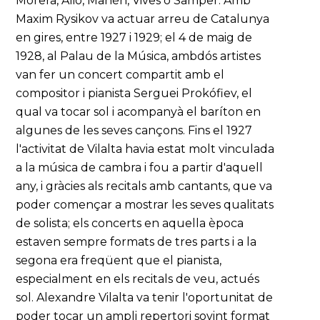
Morera, Alió, Manén, Vives o Samper. Amb
Maxim Rysikov va actuar arreu de Catalunya
en gires, entre 1927 i 1929; el 4 de maig de
1928, al Palau de la Música, ambdós artistes
van fer un concert compartit amb el
compositor i pianista Serguei Prokófiev, el
qual va tocar sol i acompanyà el baríton en
algunes de les seves cançons. Fins el 1927
l'activitat de Vilalta havia estat molt vinculada
a la música de cambra i fou a partir d'aquell
any, i gràcies als recitals amb cantants, que va
poder començar a mostrar les seves qualitats
de solista; els concerts en aquella època
estaven sempre formats de tres parts i a la
segona era freqüent que el pianista,
especialment en els recitals de veu, actués
sol. Alexandre Vilalta va tenir l'oportunitat de
poder tocar un ampli repertori sovint format