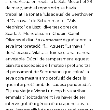
a fons. Actua en recital a la Sala Mozart el 29
de març, amb el repertori que havia
treballat: la sonata “Els adeus” de Beethoven,
el “Carnaval” de Schumman, el “Vals
Mephisto” de Liszt i diverses obres de
Scarlatti, Mendelssohn i Chopin. Camil
Oliveras al diari
La Humanitat
digué sobre la
seva interpretació: “[…] Aquest “Carnaval”
donà ocasió a Vilalta a lluir-se d'una manera
envejable. Dúctil de temperament, aquest
pianista s'excedeix a ell mateix i profunditza
el pensament de Schumann, que colorà la
seva obra mestra amb profusió de detalls
que interpretà amb delicadesa ponderada”.
El juny viatjà a Viena i un cop hi va arribar
emmalaltí sobtadament i va haver de ser
intervingut d'urgència d'una apendicitis, fet