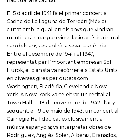
habitual a la capital.
El 5 d'abril de 1941 fa el primer concert al
Casino de La Laguna de Torreón (Mèxic),
ciutat amb la qual, en els anys que vindran,
mantindrà una gran vinculació artística i on al
cap dels anys establirà la seva residència.
Entre el desembre de 1941 i el 1947,
representat per l’important empresari Sol
Hurok, el pianista va recórrer els Estats Units
en diverses gires per ciutats com
Washington, Filadèlfia, Cleveland o Nova
York. A Nova York va celebrar un recital al
Town Hall el 18 de novembre de 1942 i l'any
següent, el 19 de maig de 1943, un concert al
Carnegie Hall dedicat exclusivament a
música espanyola; va interpretar obres de
Rodríguez, Anglés, Soler, Albéniz, Granados,