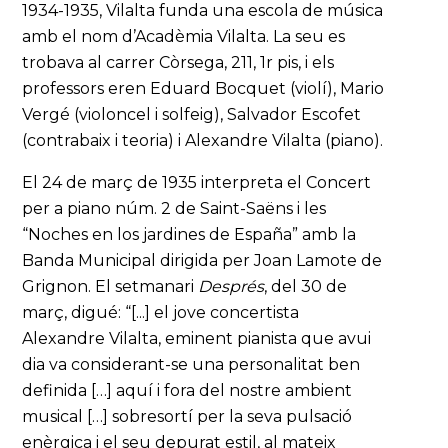
1934-1935, Vilalta funda una escola de música
amb el nom d’Acadèmia Vilalta. La seu es
trobava al carrer Còrsega, 211, 1r pis, i els
professors eren Eduard Bocquet (violí), Mario
Vergé (violoncel i solfeig), Salvador Escofet
(contrabaix i teoria) i Alexandre Vilalta (piano).
El 24 de març de 1935 interpreta el Concert
per a piano núm. 2 de Saint-Saëns i les
“Noches en los jardines de España” amb la
Banda Municipal dirigida per Joan Lamote de
Grignon. El setmanari
Després
, del 30 de
març, digué: “[...] el jove concertista
Alexandre Vilalta, eminent pianista que avui
dia va considerant-se una personalitat ben
definida […] aquí i fora del nostre ambient
musical […] sobresortí per la seva pulsació
enèrgica i el seu depurat estil, al mateix