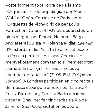
Posteriorment toca l'obra de Falla amb
l'Orquestra Pasdeloup dirigida per Albert
Wolff a l'Opéra Comique de París i amb
l'Orquestra de Vichy dirigida per Louis
Fourestier. Durant el 1937 els dos artistes fan
gires plegats per França, Holanda, Bèlgica,
Anglaterra i Suïssa. A Holanda el diari
Lee Fijd
d'Amsterdam diu: “Vilalta té el sentit exacte,
la tècnica perfecta. Ha tocat Chopin tan
meravellosament com tan sols l'hem escoltat
a Smeterlin. Un gran entusiasme es va
apoderar de l'auditori” (31-05-1941,
El Siglo de
Torreón
). A Londres participen en cinc recitals
de música espanyola emesos per la BBC. A
finals d'aquell any Conxita Badia decideix
viatjar al Brasil per fer cinc recitals a Rio de
Janeiro i Sao Paolo, ciutat on es podrà