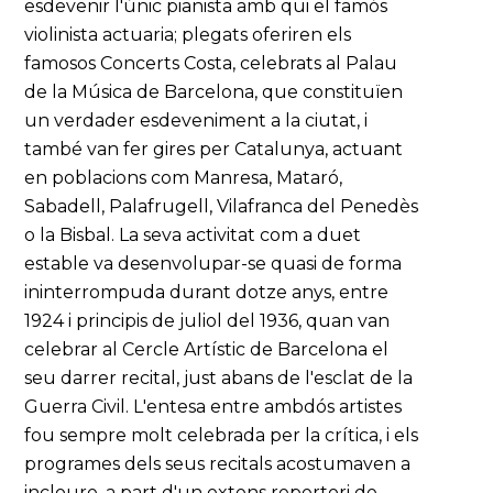
esdevenir l'únic pianista amb qui el famós
violinista actuaria; plegats oferiren els
famosos Concerts Costa, celebrats al Palau
de la Música de Barcelona, que constituïen
un verdader esdeveniment a la ciutat, i
també van fer gires per Catalunya, actuant
en poblacions com Manresa, Mataró,
Sabadell, Palafrugell, Vilafranca del Penedès
o la Bisbal. La seva activitat com a duet
estable va desenvolupar-se quasi de forma
ininterrompuda durant dotze anys, entre
1924 i principis de juliol del 1936, quan van
celebrar al Cercle Artístic de Barcelona el
seu darrer recital, just abans de l'esclat de la
Guerra Civil. L'entesa entre ambdós artistes
fou sempre molt celebrada per la crítica, i els
programes dels seus recitals acostumaven a
incloure, a part d'un extens repertori de