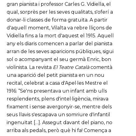
gran pianista i professor Carles G. Vidiella, el
qual, sorprès per les seves qualitats, s'oferí a
donar-li classes de forma gratuïta. A partir
d'aquell moment, Vilalta va rebre lliçons de
Vidiella fins a la mort d'aquest el 1915. Aquell
any els diaris comencen a parlar del pianista
arran de les seves aparicions públiques, sigui
sol o acompanyant el seu germà Enric, bon
violinista. La revista
El Teatre Català
comentà
una aparició del petit pianista en un nou
recital, celebrat a casa d'Apel·les Mestre el
1916: “Se'ns presentava un infant amb ulls
resplendents, plens d'intel·ligència, mirava
fixament i sense avergonyir-se, mentre dels
seus llavis s'escapava un somriure d'infantil
ingenuïtat […]. Assegut davant del piano, no
arriba als pedals, però què hi fa! Comença a