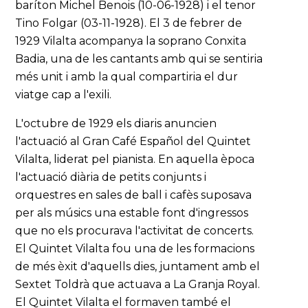
baríton Michel Benois (10-06-1928) i el tenor
Tino Folgar (03-11-1928). El 3 de febrer de
1929 Vilalta acompanya la soprano Conxita
Badia, una de les cantants amb qui se sentiria
més unit i amb la qual compartiria el dur
viatge cap a l'exili.
L'octubre de 1929 els diaris anuncien
l'actuació al Gran Café Español del Quintet
Vilalta, liderat pel pianista. En aquella època
l'actuació diària de petits conjunts i
orquestres en sales de ball i cafès suposava
per als músics una estable font d'ingressos
que no els procurava l'activitat de concerts.
El Quintet Vilalta fou una de les formacions
de més èxit d'aquells dies, juntament amb el
Sextet Toldrà que actuava a La Granja Royal.
El Quintet Vilalta el formaven també el