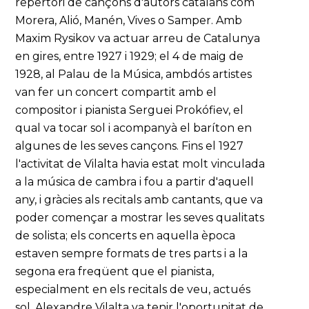
repertori de cançons d'autors catalans com
Morera, Alió, Manén, Vives o Samper. Amb
Maxim Rysikov va actuar arreu de Catalunya
en gires, entre 1927 i 1929; el 4 de maig de
1928, al Palau de la Música, ambdós artistes
van fer un concert compartit amb el
compositor i pianista Serguei Prokófiev, el
qual va tocar sol i acompanyà el baríton en
algunes de les seves cançons. Fins el 1927
l'activitat de Vilalta havia estat molt vinculada
a la música de cambra i fou a partir d'aquell
any, i gràcies als recitals amb cantants, que va
poder començar a mostrar les seves qualitats
de solista; els concerts en aquella època
estaven sempre formats de tres parts i a la
segona era freqüent que el pianista,
especialment en els recitals de veu, actués
sol. Alexandre Vilalta va tenir l'oportunitat de