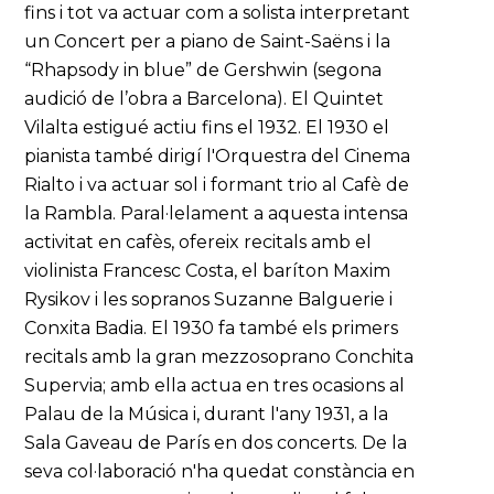
fins i tot va actuar com a solista interpretant
un Concert per a piano de Saint-Saëns i la
“Rhapsody in blue” de Gershwin (segona
audició de l’obra a Barcelona). El Quintet
Vilalta estigué actiu fins el 1932. El 1930 el
pianista també dirigí l'Orquestra del Cinema
Rialto i va actuar sol i formant trio al Cafè de
la Rambla. Paral·lelament a aquesta intensa
activitat en cafès, ofereix recitals amb el
violinista Francesc Costa, el baríton Maxim
Rysikov i les sopranos Suzanne Balguerie i
Conxita Badia. El 1930 fa també els primers
recitals amb la gran mezzosoprano Conchita
Supervia; amb ella actua en tres ocasions al
Palau de la Música i, durant l'any 1931, a la
Sala Gaveau de París en dos concerts. De la
seva col·laboració n'ha quedat constància en