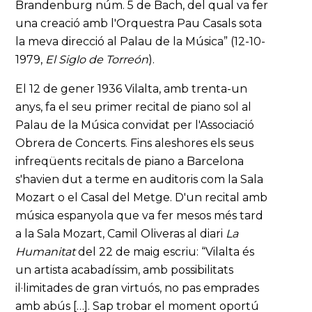
Brandenburg núm. 5 de Bach, del qual va fer
una creació amb l'Orquestra Pau Casals sota
la meva direcció al Palau de la Música” (12-10-
1979,
El Siglo de Torreón
).
El 12 de gener 1936 Vilalta, amb trenta-un
anys, fa el seu primer recital de piano sol al
Palau de la Música convidat per l'Associació
Obrera de Concerts. Fins aleshores els seus
infreqüents recitals de piano a Barcelona
s'havien dut a terme en auditoris com la Sala
Mozart o el Casal del Metge. D'un recital amb
música espanyola que va fer mesos més tard
a la Sala Mozart, Camil Oliveras al diari
La
Humanitat
del 22 de maig escriu: “Vilalta és
un artista acabadíssim, amb possibilitats
il·limitades de gran virtuós, no pas emprades
amb abús […]. Sap trobar el moment oportú