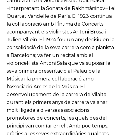
cambra amb la violoncel·lista Judit Bokor
−interpretant la Sonata de Rakhmàninov− i el
Quartet Vandelle de París. El 1923 continua
la col·laboració amb l’Íntima de Concerts
acompanyant els violinistes Antoni Brosa i
Julien Villein. El 1924 fou un any decisiu en la
consolidació de la seva carrera com a pianista
a Barcelona; va fer un recital amb el
violoncel·lista Antoni Sala que va suposar la
seva primera presentació al Palau de la
Música i la primera col·laboració amb
l'Associació Amics de la Música. El
desenvolupament de la carrera de Vilalta
durant els primers anys de carrera va anar
molt lligada a diverses associacions
promotores de concerts, les quals des del
principi van confiar en ell. Amb poc temps,
gràcies a les seves extraordinàries qualitats