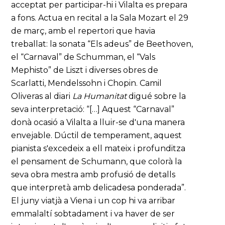
acceptat per participar-hi i Vilalta es prepara
a fons. Actua en recital a la Sala Mozart el 29
de març, amb el repertori que havia
treballat: la sonata “Els adeus” de Beethoven,
el “Carnaval” de Schumman, el “Vals
Mephisto” de Liszt i diverses obres de
Scarlatti, Mendelssohn i Chopin. Camil
Oliveras al diari
La Humanitat
digué sobre la
seva interpretació: “[…] Aquest “Carnaval”
donà ocasió a Vilalta a lluir-se d'una manera
envejable. Dúctil de temperament, aquest
pianista s'excedeix a ell mateix i profunditza
el pensament de Schumann, que colorà la
seva obra mestra amb profusió de detalls
que interpretà amb delicadesa ponderada”.
El juny viatjà a Viena i un cop hi va arribar
emmalaltí sobtadament i va haver de ser