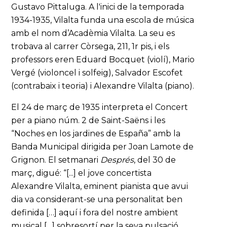
Gustavo Pittaluga. A l'inici de la temporada
1934-1935, Vilalta funda una escola de música
amb el nom d’Acadèmia Vilalta. La seu es
trobava al carrer Còrsega, 211, 1r pis, i els
professors eren Eduard Bocquet (violí), Mario
Vergé (violoncel i solfeig), Salvador Escofet
(contrabaix i teoria) i Alexandre Vilalta (piano).
El 24 de març de 1935 interpreta el Concert
per a piano núm. 2 de Saint-Saëns i les
“Noches en los jardines de España” amb la
Banda Municipal dirigida per Joan Lamote de
Grignon. El setmanari
Després
, del 30 de
març, digué: “[...] el jove concertista
Alexandre Vilalta, eminent pianista que avui
dia va considerant-se una personalitat ben
definida […] aquí i fora del nostre ambient
musical […] sobresortí per la seva pulsació