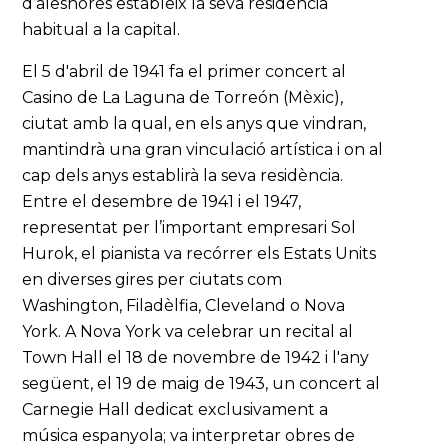
d’aleshores estableix la seva residència
habitual a la capital.
El 5 d'abril de 1941 fa el primer concert al
Casino de La Laguna de Torreón (Mèxic),
ciutat amb la qual, en els anys que vindran,
mantindrà una gran vinculació artística i on al
cap dels anys establirà la seva residència.
Entre el desembre de 1941 i el 1947,
representat per l’important empresari Sol
Hurok, el pianista va recórrer els Estats Units
en diverses gires per ciutats com
Washington, Filadèlfia, Cleveland o Nova
York. A Nova York va celebrar un recital al
Town Hall el 18 de novembre de 1942 i l'any
següent, el 19 de maig de 1943, un concert al
Carnegie Hall dedicat exclusivament a
música espanyola; va interpretar obres de