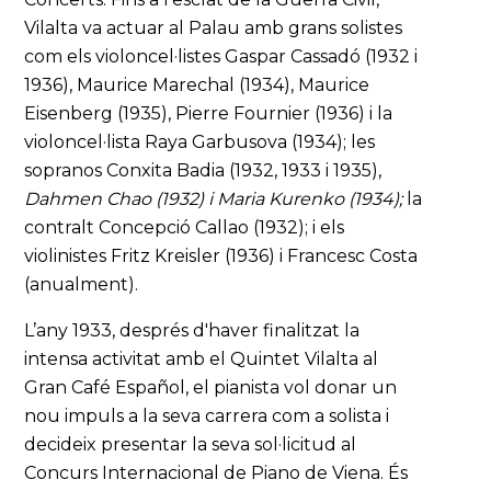
Vilalta va actuar al Palau amb grans solistes
com els violoncel·listes Gaspar Cassadó (1932 i
1936), Maurice Marechal (1934), Maurice
Eisenberg (1935), Pierre Fournier (1936) i la
violoncel·lista Raya Garbusova (1934); les
sopranos Conxita Badia (1932, 1933 i 1935),
Dahmen Chao (1932) i Maria Kurenko (1934);
la
contralt Concepció Callao (1932); i els
violinistes Fritz Kreisler (1936) i Francesc Costa
(anualment).
L’any 1933, després d'haver finalitzat la
intensa activitat amb el Quintet Vilalta al
Gran Café Español, el pianista vol donar un
nou impuls a la seva carrera com a solista i
decideix presentar la seva sol·licitud al
Concurs Internacional de Piano de Viena. És