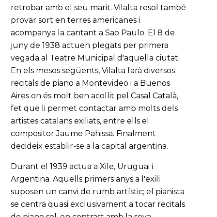
retrobar amb el seu marit. Vilalta resol també
provar sort en terres americanes i
acompanya la cantant a Sao Paulo. El 8 de
juny de 1938 actuen plegats per primera
vegada al Teatre Municipal d'aquella ciutat.
En els mesos següents, Vilalta farà diversos
recitals de piano a Montevideo i a Buenos
Aires on és molt ben acollit pel Casal Català,
fet que li permet contactar amb molts dels
artistes catalans exiliats, entre ells el
compositor Jaume Pahissa. Finalment
decideix establir-se a la capital argentina.
Durant el 1939 actua a Xile, Uruguai i
Argentina. Aquells primers anys a l'exili
suposen un canvi de rumb artístic; el pianista
se centra quasi exclusivament a tocar recitals
de piano sol, en contrast amb la seva