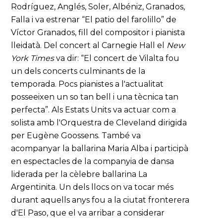
Rodríguez, Anglés, Soler, Albéniz, Granados,
Falla i va estrenar “El patio del farolillo” de
Víctor Granados, fill del compositor i pianista
lleidatà. Del concert al Carnegie Hall el
New
York Times
va dir: “El concert de Vilalta fou
un dels concerts culminants de la
temporada. Pocs pianistes a l'actualitat
posseeixen un so tan bell i una tècnica tan
perfecta”. Als Estats Units va actuar com a
solista amb l'Orquestra de Cleveland dirigida
per Eugène Goossens. També va
acompanyar la ballarina Maria Alba i participà
en espectacles de la companyia de dansa
liderada per la cèlebre ballarina La
Argentinita. Un dels llocs on va tocar més
durant aquells anys fou a la ciutat fronterera
d'El Paso, que el va arribar a considerar