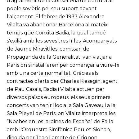
d'agraïment de la Conselleria de Cultura al
poble soviètic pel seu suport davant
l'alçament. El febrer de 1937 Alexandre
Vilalta va abandonar Barcelona al mateix
temps que Conxita Badia, la qual també
s'exilià amb les seves tres filles. Acompanyats
de Jaume Miravitlles, comissari de
Propaganda de la Generalitat, van viatjar a
París on s’instal·laren per començar a viure-hi
amb una certa normalitat. Gràcies als
contractes oferts per Charles Kiesegin, agent
de Pau Casals, Badia i Vilalta actuen per
diversos països europeus; els seus primers
concerts van tenir lloc a la Sala Gaveau i a la
Sala Pleyel de París, on Vilalta interpreta les
“Noches en los jardines de España” de Falla
amb l'Orquestra Simfònica Poulet-Siohan,
dirigida per Joan Lamote de Grignon.