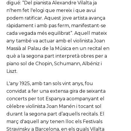
digué: “Del pianista Alexandre Vilalta ja
n'hem fet l'elogi que mereix i que avui
podem ratificar. Aquest jove artista avança
ràpidament i amb pas ferm, manifestant-se
cada vegada més equilibrat”. Aquell mateix
any també va actuar amb el violinista Joan
Massià al Palau de la Música en un recital en
què a la segona part interpretà obres per a
piano sol de Chopin, Schumann, Albéniz i
Liszt.
L'any 1925, amb tan sols vint anys, fou
convidat a fer una extensa gira de seixanta
concerts per tot Espanya acompanyant el
cèlebre violinista Joan Manén i tocant sol
durant la segona part d’aquells recitals. El
març d'aquell any tenen lloc els Festivals
Stravinsky a Barcelona, en els quals Vilalta