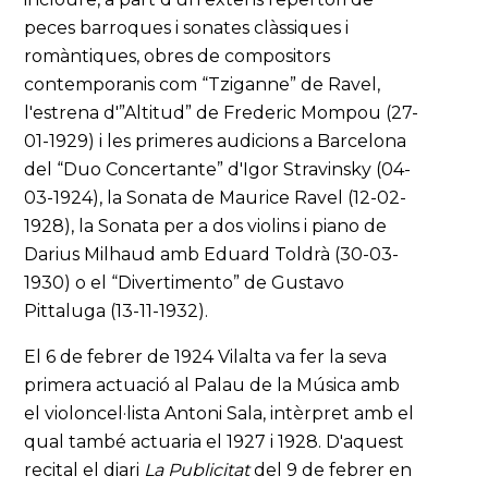
peces barroques i sonates clàssiques i
romàntiques, obres de compositors
contemporanis com “Tziganne” de Ravel,
l'estrena d'”Altitud” de Frederic Mompou (27-
01-1929) i les primeres audicions a Barcelona
del “Duo Concertante” d'Igor Stravinsky (04-
03-1924), la Sonata de Maurice Ravel (12-02-
1928), la Sonata per a dos violins i piano de
Darius Milhaud amb Eduard Toldrà (30-03-
1930) o el “Divertimento” de Gustavo
Pittaluga (13-11-1932).
El 6 de febrer de 1924 Vilalta va fer la seva
primera actuació al Palau de la Música amb
el violoncel·lista Antoni Sala, intèrpret amb el
qual també actuaria el 1927 i 1928. D'aquest
recital el diari
La Publicitat
del 9 de febrer en