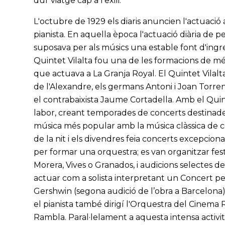
dur viatge cap a l'exili.
L'octubre de 1929 els diaris anuncien l'actuació 
pianista. En aquella època l'actuació diària de pe
suposava per als músics una estable font d'ingre
Quintet Vilalta fou una de les formacions de mé
que actuava a La Granja Royal. El Quintet Vilalta
de l'Alexandre, els germans Antoni i Joan Torrents
el contrabaixista Jaume Cortadella. Amb el Quint
labor, creant temporades de concerts destinad
música més popular amb la música clàssica de c
de la nit i els divendres feia concerts excepcio
per formar una orquestra; es van organitzar fes
Morera, Vives o Granados, i audicions selectes de 
actuar com a solista interpretant un Concert pe
Gershwin (segona audició de l’obra a Barcelona). 
el pianista també dirigí l'Orquestra del Cinema Ri
Rambla. Paral·lelament a aquesta intensa activita