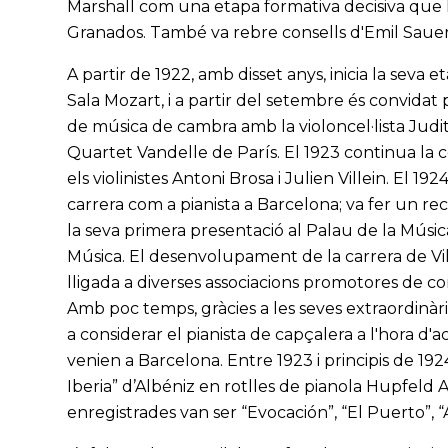
Marshall com una etapa formativa decisiva que li
Granados. També va rebre consells d'Emil Sauer
A partir de 1922, amb disset anys, inicia la seva 
Sala Mozart, i a partir del setembre és convidat 
de música de cambra amb la violoncel·lista Judi
Quartet Vandelle de París. El 1923 continua la
els violinistes Antoni Brosa i Julien Villein. El 1
carrera com a pianista a Barcelona; va fer un rec
la seva primera presentació al Palau de la Música
Música. El desenvolupament de la carrera de Vil
lligada a diverses associacions promotores de conc
Amb poc temps, gràcies a les seves extraordinàries
a considerar el pianista de capçalera a l'hora d'
venien a Barcelona. Entre 1923 i principis de 192
Iberia” d’Albéniz en rotlles de pianola Hupfeld 
enregistrades van ser “Evocación”, “El Puerto”, “Al