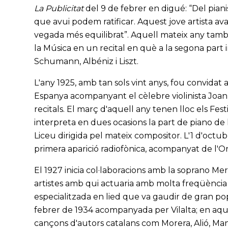
La Publicitat
del 9 de febrer en digué: “Del piani
que avui podem ratificar. Aquest jove artista a
vegada més equilibrat”. Aquell mateix any també
la Música en un recital en què a la segona part 
Schumann, Albéniz i Liszt.
L'any 1925, amb tan sols vint anys, fou convidat 
Espanya acompanyant el cèlebre violinista Joan 
recitals. El març d'aquell any tenen lloc els Fest
interpreta en dues ocasions la part de piano de
Liceu dirigida pel mateix compositor. L'1 d'octubr
primera aparició radiofònica, acompanyat de l'Or
El 1927 inicia col·laboracions amb la soprano Me
artistes amb qui actuaria amb molta freqüència
especialitzada en lied que va gaudir de gran pop
febrer de 1934 acompanyada per Vilalta; en aque
cançons d'autors catalans com Morera, Alió, Ma