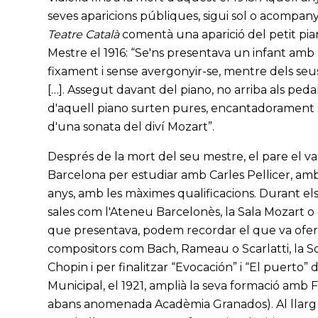
seves aparicions públiques, sigui sol o acompanya
Teatre Català
comentà una aparició del petit piani
Mestre el 1916: “Se'ns presentava un infant amb u
fixament i sense avergonyir-se, mentre dels seus
[…]. Assegut davant del piano, no arriba als peda
d'aquell piano surten pures, encantadorament se
d'una sonata del diví Mozart”.
Després de la mort del seu mestre, el pare el va
Barcelona per estudiar amb Carles Pellicer, amb 
anys, amb les màximes qualificacions. Durant els
sales com l'Ateneu Barcelonès, la Sala Mozart 
que presentava, podem recordar el que va oferi
compositors com Bach, Rameau o Scarlatti, la So
Chopin i per finalitzar “Evocación” i “El puerto” 
Municipal, el 1921, amplià la seva formació amb
abans anomenada Acadèmia Granados). Al llarg de 