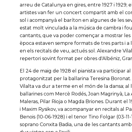
arreu de Catalunya en gires, entre 1927 i 1929; 
artistes van fer un concert compartit amb el com
sol i acompanyà el baríton en algunes de les seves
estat molt vinculada a la música de cambra i fou a
cantants, que va poder començar a mostrar les se
època estaven sempre formats de tres parts i a 
en els recitals de veu, actués sol. Alexandre Vil
repertori sovint format per obres d'Albéniz, Gra
El 24 de maig de 1928 el pianista va participar 
protagonitzat per la ballarina Teresina Boronat
Vilalta va dur a terme en el món de la dansa; al 
ballarines com Mercè Rodés, Joan Magrinyà, La 
Maleras, Pilar Rioja o Magda Briones. Durant el 
i Maxim Rysikov, va acompanyar en recitals al P
Benois (10-06-1928) i el tenor Tino Folgar (03-11
soprano Conxita Badia, una de les cantants amb q