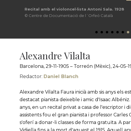
Recital amb el violoncel·lista Antoni Sala. 1928
© Centre de Documentació de l´Orfeó Català
Alexandre Vilalta
Barcelona, 29-11-1905 – Torreón (Mèxic), 24-05-
Redactor:
Daniel Blanch
Alexandre Vilalta Faura inicià amb sis anys els est
destacat pianista deixeble i amic d'Isaac Albéniz.
anys, en un recital privat a casa de l'escriptor i
assistents fou el gran pianista i professor Carles G
s'oferí a donar-li classes de forma gratuïta. A pa
Vidiella fins a la mort d'aquest el 1915. Aquell a