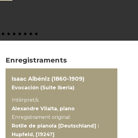
Enregistraments
Isaac Albéniz (1860-1909)
Evocación (Suite Iberia)
Intèrpret/s:
Alexandre Vilalta, piano
Enregistrament original:
Rotlle de pianola [Deutschland] :
Hupfeld, [1924?]