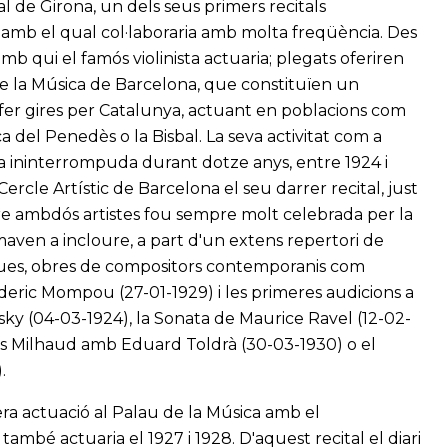
pal de Girona, un dels seus primers recitals
 amb el qual col·laboraria amb molta freqüència. Des
 amb qui el famós violinista actuaria; plegats oferiren
de la Música de Barcelona, que constituïen un
 fer gires per Catalunya, actuant en poblacions com
a del Penedès o la Bisbal. La seva activitat com a
 ininterrompuda durant dotze anys, entre 1924 i
 Cercle Artístic de Barcelona el seu darrer recital, just
ntre ambdós artistes fou sempre molt celebrada per la
umaven a incloure, a part d'un extens repertori de
iques, obres de compositors contemporanis com
ederic Mompou (27-01-1929) i les primeres audicions a
ky (04-03-1924), la Sonata de Maurice Ravel (12-02-
rius Milhaud amb Eduard Toldrà (30-03-1930) o el
.
mera actuació al Palau de la Música amb el
 també actuaria el 1927 i 1928. D'aquest recital el diari