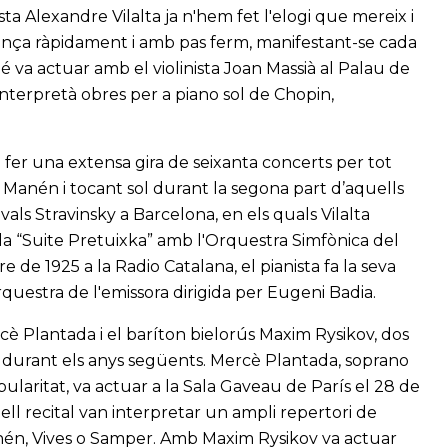
sta Alexandre Vilalta ja n'hem fet l'elogi que mereix i
vança ràpidament i amb pas ferm, manifestant-se cada
 va actuar amb el violinista Joan Massià al Palau de
interpretà obres per a piano sol de Chopin,
a fer una extensa gira de seixanta concerts per tot
Manén i tocant sol durant la segona part d’aquells
ivals Stravinsky a Barcelona, en els quals Vilalta
 la “Suite Pretuixka” amb l'Orquestra Simfònica del
e de 1925 a la Radio Catalana, el pianista fa la seva
questra de l'emissora dirigida per Eugeni Badia.
rcè Plantada i el baríton bielorús Maxim Rysikov, dos
 durant els anys següents. Mercè Plantada, soprano
ularitat, va actuar a la Sala Gaveau de París el 28 de
ll recital van interpretar un ampli repertori de
nén, Vives o Samper. Amb Maxim Rysikov va actuar