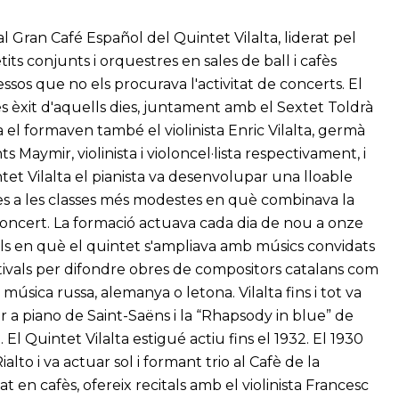
al Gran Café Español del Quintet Vilalta, liderat pel
tits conjunts i orquestres en sales de ball i cafès
ssos que no els procurava l'activitat de concerts. El
s èxit d'aquells dies, juntament amb el Sextet Toldrà
 el formaven també el violinista Enric Vilalta, germà
 Maymir, violinista i violoncel·lista respectivament, i
et Vilalta el pianista va desenvolupar una lloable
es a les classes més modestes en què combinava la
oncert. La formació actuava cada dia de nou a onze
nals en què el quintet s'ampliava amb músics convidats
tivals per difondre obres de compositors catalans com
música russa, alemanya o letona. Vilalta fins i tot va
r a piano de Saint-Saëns i la “Rhapsody in blue” de
El Quintet Vilalta estigué actiu fins el 1932. El 1930
alto i va actuar sol i formant trio al Cafè de la
t en cafès, ofereix recitals amb el violinista Francesc