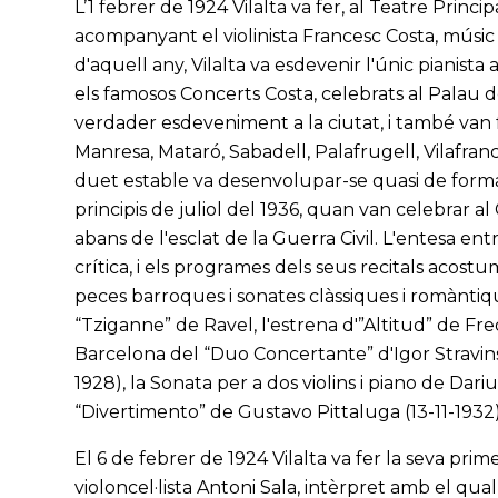
L’1 febrer de 1924 Vilalta va fer, al Teatre Princi
acompanyant el violinista Francesc Costa, músic
d'aquell any, Vilalta va esdevenir l'únic pianista
els famosos Concerts Costa, celebrats al Palau 
verdader esdeveniment a la ciutat, i també van
Manresa, Mataró, Sabadell, Palafrugell, Vilafranc
duet estable va desenvolupar-se quasi de forma
principis de juliol del 1936, quan van celebrar al
abans de l'esclat de la Guerra Civil. L'entesa e
crítica, i els programes dels seus recitals acost
peces barroques i sonates clàssiques i romànt
“Tziganne” de Ravel, l'estrena d'”Altitud” de Fr
Barcelona del “Duo Concertante” d'Igor Stravins
1928), la Sonata per a dos violins i piano de Da
“Divertimento” de Gustavo Pittaluga (13-11-1932)
El 6 de febrer de 1924 Vilalta va fer la seva pri
violoncel·lista Antoni Sala, intèrpret amb el qual