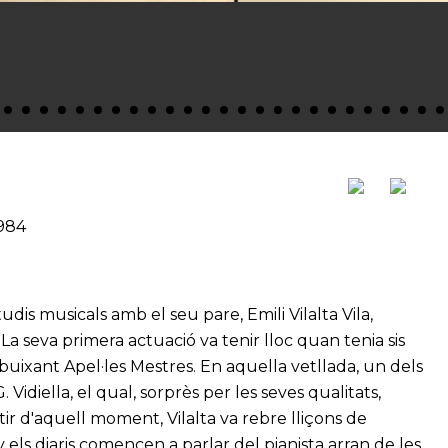
1984
udis musicals amb el seu pare, Emili Vilalta Vila,
 La seva primera actuació va tenir lloc quan tenia sis
 dibuixant Apel·les Mestres. En aquella vetllada, un dels
. Vidiella, el qual, sorprès per les seves qualitats,
rtir d'aquell moment, Vilalta va rebre lliçons de
ny els diaris comencen a parlar del pianista arran de les