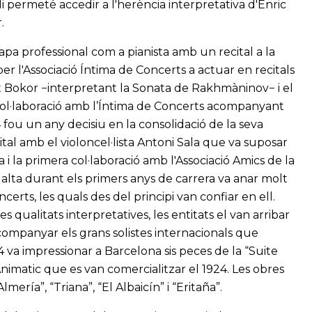
 permeté accedir a l'herència interpretativa d'Enric
.
etapa professional com a pianista amb un recital a la
per l'Associació Íntima de Concerts a actuar en recitals
t Bokor −interpretant la Sonata de Rakhmàninov− i el
 col·laboració amb l’Íntima de Concerts acompanyant
924 fou un any decisiu en la consolidació de la seva
ital amb el violoncel·lista Antoni Sala que va suposar
 i la primera col·laboració amb l'Associació Amics de la
alta durant els primers anys de carrera va anar molt
erts, les quals des del principi van confiar en ell.
 qualitats interpretatives, les entitats el van arribar
acompanyar els grans solistes internacionals que
4 va impressionar a Barcelona sis peces de la “Suite
Animatic que es van comercialitzar el 1924. Les obres
mería”, “Triana”, “El Albaicín” i “Eritaña”.