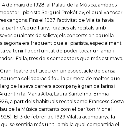
el 4 de maig de 1928, al Palau de la Música, ambdós
positor i pianista Serguei Prokófiev, el qual va tocar
 cançons. Fins el 1927 l'activitat de Vilalta havia
 partir d'aquell any, i gràcies als recitals amb
ves qualitats de solista; els concerts en aquella
la segona era freqüent que el pianista, especialment
alta va tenir l'oportunitat de poder tocar un ampli
nados i Falla, tres dels compositors que més estimava.
al Gran Teatre del Liceu en un espectacle de dansa
. Aquesta col·laboració fou la primera de moltes que
llarg de la seva carrera acompanyà gran ballarins i
Argentinita, Maria Alba, Laura Santelmo, Emma
1928, a part dels habituals recitals amb Francesc Costa
alau de la Música cantants com el baríton Michel
-1928). El 3 de febrer de 1929 Vilalta acompanya la
ui se sentiria més unit i amb la qual compartiria el