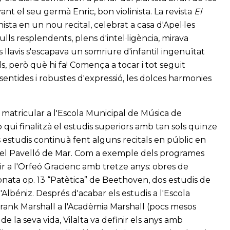
nt el seu germà Enric, bon violinista. La revista
El
sta en un nou recital, celebrat a casa d'Apel·les
lls resplendents, plens d'intel·ligència, mirava
 llavis s'escapava un somriure d'infantil ingenuïtat
ls, però què hi fa! Comença a tocar i tot seguit
ntides i robustes d'expressió, les dolces harmonies
 matricular a l'Escola Municipal de Música de
qui finalitzà el estudis superiors amb tan sols quinze
 estudis continuà fent alguns recitals en públic en
o el Pavelló de Mar. Com a exemple dels programes
r a l'Orfeó Gracienc amb tretze anys: obres de
nata op. 13 “Patètica” de Beethoven, dos estudis de
d'Albéniz. Després d'acabar els estudis a l'Escola
 Frank Marshall a l'Acadèmia Marshall (pocs mesos
la seva vida, Vilalta va definir els anys amb