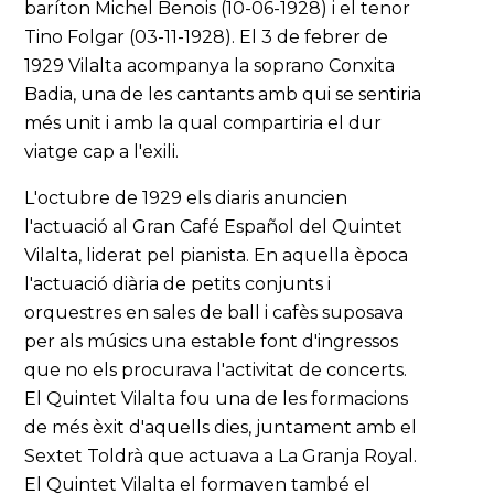
baríton Michel Benois (10-06-1928) i el tenor
Tino Folgar (03-11-1928). El 3 de febrer de
1929 Vilalta acompanya la soprano Conxita
Badia, una de les cantants amb qui se sentiria
més unit i amb la qual compartiria el dur
viatge cap a l'exili.
L'octubre de 1929 els diaris anuncien
l'actuació al Gran Café Español del Quintet
Vilalta, liderat pel pianista. En aquella època
l'actuació diària de petits conjunts i
orquestres en sales de ball i cafès suposava
per als músics una estable font d'ingressos
que no els procurava l'activitat de concerts.
El Quintet Vilalta fou una de les formacions
de més èxit d'aquells dies, juntament amb el
Sextet Toldrà que actuava a La Granja Royal.
El Quintet Vilalta el formaven també el