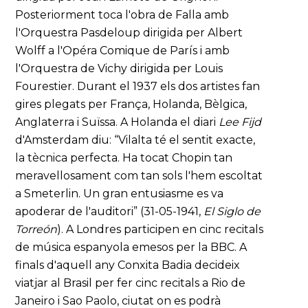
Posteriorment toca l'obra de Falla amb
l'Orquestra Pasdeloup dirigida per Albert
Wolff a l'Opéra Comique de París i amb
l'Orquestra de Vichy dirigida per Louis
Fourestier. Durant el 1937 els dos artistes fan
gires plegats per França, Holanda, Bèlgica,
Anglaterra i Suïssa. A Holanda el diari
Lee Fijd
d'Amsterdam diu: “Vilalta té el sentit exacte,
la tècnica perfecta. Ha tocat Chopin tan
meravellosament com tan sols l'hem escoltat
a Smeterlin. Un gran entusiasme es va
apoderar de l'auditori” (31-05-1941,
El Siglo de
Torreón
). A Londres participen en cinc recitals
de música espanyola emesos per la BBC. A
finals d'aquell any Conxita Badia decideix
viatjar al Brasil per fer cinc recitals a Rio de
Janeiro i Sao Paolo, ciutat on es podrà