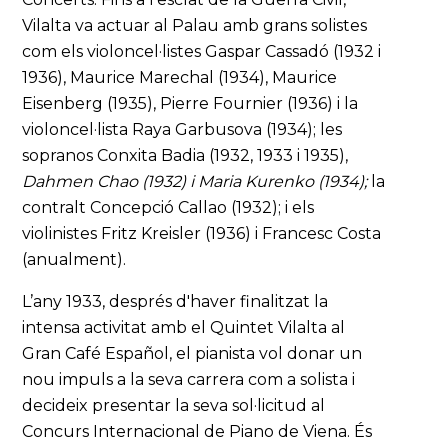
Vilalta va actuar al Palau amb grans solistes
com els violoncel·listes Gaspar Cassadó (1932 i
1936), Maurice Marechal (1934), Maurice
Eisenberg (1935), Pierre Fournier (1936) i la
violoncel·lista Raya Garbusova (1934); les
sopranos Conxita Badia (1932, 1933 i 1935),
Dahmen Chao (1932) i Maria Kurenko (1934);
la
contralt Concepció Callao (1932); i els
violinistes Fritz Kreisler (1936) i Francesc Costa
(anualment).
L’any 1933, després d'haver finalitzat la
intensa activitat amb el Quintet Vilalta al
Gran Café Español, el pianista vol donar un
nou impuls a la seva carrera com a solista i
decideix presentar la seva sol·licitud al
Concurs Internacional de Piano de Viena. És