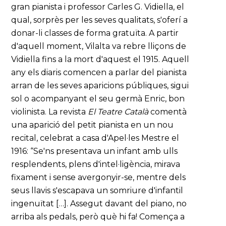
gran pianista i professor Carles G. Vidiella, el
qual, sorprès per les seves qualitats, s'oferí a
donar-li classes de forma gratuïta. A partir
d'aquell moment, Vilalta va rebre lliçons de
Vidiella fins a la mort d'aquest el 1915. Aquell
any els diaris comencen a parlar del pianista
arran de les seves aparicions públiques, sigui
sol o acompanyant el seu germà Enric, bon
violinista. La revista
El Teatre Català
comentà
una aparició del petit pianista en un nou
recital, celebrat a casa d'Apel·les Mestre el
1916: “Se'ns presentava un infant amb ulls
resplendents, plens d'intel·ligència, mirava
fixament i sense avergonyir-se, mentre dels
seus llavis s'escapava un somriure d'infantil
ingenuïtat […]. Assegut davant del piano, no
arriba als pedals, però què hi fa! Comença a