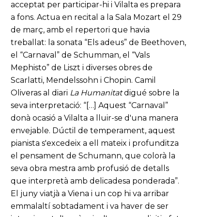
acceptat per participar-hi i Vilalta es prepara
a fons. Actua en recital a la Sala Mozart el 29
de març, amb el repertori que havia
treballat: la sonata “Els adeus” de Beethoven,
el “Carnaval” de Schumman, el “Vals
Mephisto” de Liszt i diverses obres de
Scarlatti, Mendelssohn i Chopin. Camil
Oliveras al diari
La Humanitat
digué sobre la
seva interpretació: “[…] Aquest “Carnaval”
donà ocasió a Vilalta a lluir-se d'una manera
envejable. Dúctil de temperament, aquest
pianista s'excedeix a ell mateix i profunditza
el pensament de Schumann, que colorà la
seva obra mestra amb profusió de detalls
que interpretà amb delicadesa ponderada”.
El juny viatjà a Viena i un cop hi va arribar
emmalaltí sobtadament i va haver de ser