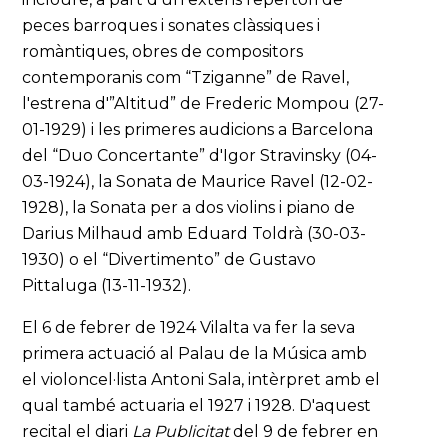
peces barroques i sonates clàssiques i
romàntiques, obres de compositors
contemporanis com “Tziganne” de Ravel,
l'estrena d'”Altitud” de Frederic Mompou (27-
01-1929) i les primeres audicions a Barcelona
del “Duo Concertante” d'Igor Stravinsky (04-
03-1924), la Sonata de Maurice Ravel (12-02-
1928), la Sonata per a dos violins i piano de
Darius Milhaud amb Eduard Toldrà (30-03-
1930) o el “Divertimento” de Gustavo
Pittaluga (13-11-1932).
El 6 de febrer de 1924 Vilalta va fer la seva
primera actuació al Palau de la Música amb
el violoncel·lista Antoni Sala, intèrpret amb el
qual també actuaria el 1927 i 1928. D'aquest
recital el diari
La Publicitat
del 9 de febrer en