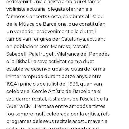
esdevenir l'únic pianista amb qui el famós
violinista actuaria; plegats oferiren els
famosos Concerts Costa, celebrats al Palau
de la Música de Barcelona, que constituïen
un verdader esdeveniment a la ciutat, i
també van fer gires per Catalunya, actuant
en poblacions com Manresa, Mataró,
Sabadell, Palafrugell, Vilafranca del Penedès
o la Bisbal. La seva activitat com a duet
estable va desenvolupar-se quasi de forma
ininterrompuda durant dotze anys, entre
1924 i principis de juliol del 1936, quan van
celebrar al Cercle Artístic de Barcelona el
seu darrer recital, just abans de l'esclat de la
Guerra Civil. L'entesa entre ambdós artistes
fou sempre molt celebrada per la crítica, i els
programes dels seus recitals acostumaven a
incloure, a part d'un extens repertori de