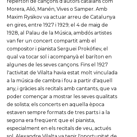
repertori de cançons d'autors catalans com
Morera, Alió, Manén, Vives o Samper. Amb
Maxim Rysikov va actuar arreu de Catalunya
en gires, entre 1927 i 1929; el 4 de maig de
1928, al Palau de la Música, ambdós artistes
van fer un concert compartit amb el
compositor i pianista Serguei Prokófiev, el
qual va tocar sol i acompanyà el baríton en
algunes de les seves cançons. Fins el 1927
l'activitat de Vilalta havia estat molt vinculada
a la música de cambra i fou a partir d'aquell
any, i gràcies als recitals amb cantants, que va
poder començar a mostrar les seves qualitats
de solista; els concerts en aquella època
estaven sempre formats de tres parts i a la
segona era freqüent que el pianista,
especialment en els recitals de veu, actués
sol. Alexandre Vilalta va tenir l'oportunitat de