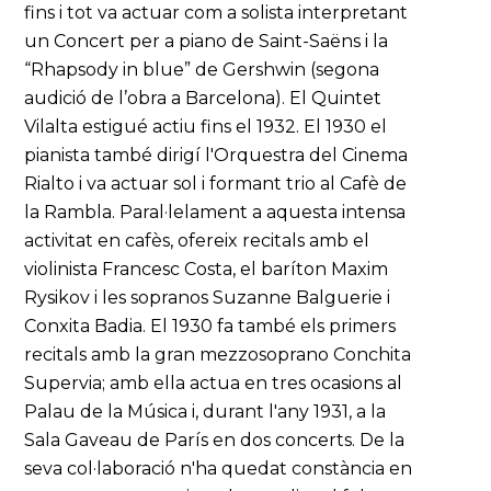
fins i tot va actuar com a solista interpretant
un Concert per a piano de Saint-Saëns i la
“Rhapsody in blue” de Gershwin (segona
audició de l’obra a Barcelona). El Quintet
Vilalta estigué actiu fins el 1932. El 1930 el
pianista també dirigí l'Orquestra del Cinema
Rialto i va actuar sol i formant trio al Cafè de
la Rambla. Paral·lelament a aquesta intensa
activitat en cafès, ofereix recitals amb el
violinista Francesc Costa, el baríton Maxim
Rysikov i les sopranos Suzanne Balguerie i
Conxita Badia. El 1930 fa també els primers
recitals amb la gran mezzosoprano Conchita
Supervia; amb ella actua en tres ocasions al
Palau de la Música i, durant l'any 1931, a la
Sala Gaveau de París en dos concerts. De la
seva col·laboració n'ha quedat constància en