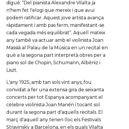
digué: “Del pianista Alexandre Vilalta ja
n'hem fet l'elogi que mereix i que avui
podem ratificar. Aquest jove artista avança
ràpidament i amb pas ferm, manifestant-se
cada vegada més equilibrat”. Aquell mateix
any també va actuar amb el violinista Joan
Massià al Palau de la Música en un recital en
què a la segona part interpretà obres per a
piano sol de Chopin, Schumann, Albéniz i
Liszt.
L'any 1925, amb tan sols vint anys, fou
convidat a fer una extensa gira de seixanta
concerts per tot Espanya acompanyant el
cèlebre violinista Joan Manén i tocant sol
durant la segona part d’aquells recitals. El
març d'aquell any tenen lloc els Festivals
Stravinsky a Barcelona, en els quals Vilalta