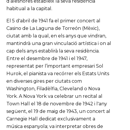
d’aleshores estableix la seva residència
habitual a la capital.
El 5 d'abril de 1941 fa el primer concert al
Casino de La Laguna de Torreón (Mèxic),
ciutat amb la qual, en els anys que vindran,
mantindrà una gran vinculació artística i on al
cap dels anys establirà la seva residència.
Entre el desembre de 1941 i el 1947,
representat per l’important empresari Sol
Hurok, el pianista va recórrer els Estats Units
en diverses gires per ciutats com
Washington, Filadèlfia, Cleveland o Nova
York. A Nova York va celebrar un recital al
Town Hall el 18 de novembre de 1942 i l'any
següent, el 19 de maig de 1943, un concert al
Carnegie Hall dedicat exclusivament a
música espanyola; va interpretar obres de