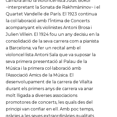
cambra amb la violoncel·lista Judit Bokor
−interpretant la Sonata de Rakhmàninov− i el
Quartet Vandelle de París. El 1923 continua
la col·laboració amb l’Íntima de Concerts
acompanyant els violinistes Antoni Brosa i
Julien Villein. El 1924 fou un any decisiu en la
consolidació de la seva carrera com a pianista
a Barcelona; va fer un recital amb el
violoncel·lista Antoni Sala que va suposar la
seva primera presentació al Palau de la
Música i la primera col·laboració amb
l'Associació Amics de la Música. El
desenvolupament de la carrera de Vilalta
durant els primers anys de carrera va anar
molt lligada a diverses associacions
promotores de concerts, les quals des del
principi van confiar en ell. Amb poc temps,
gràcies a les seves extraordinàries qualitats