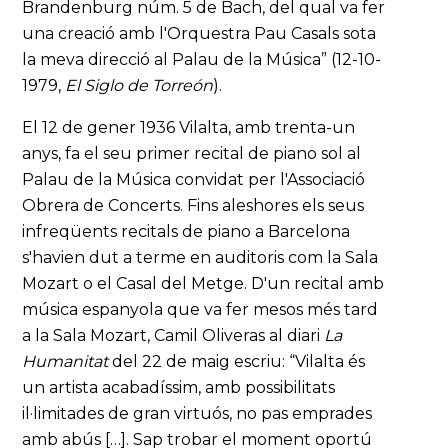
Brandenburg núm. 5 de Bach, del qual va fer
una creació amb l'Orquestra Pau Casals sota
la meva direcció al Palau de la Música” (12-10-
1979,
El Siglo de Torreón
).
El 12 de gener 1936 Vilalta, amb trenta-un
anys, fa el seu primer recital de piano sol al
Palau de la Música convidat per l'Associació
Obrera de Concerts. Fins aleshores els seus
infreqüents recitals de piano a Barcelona
s'havien dut a terme en auditoris com la Sala
Mozart o el Casal del Metge. D'un recital amb
música espanyola que va fer mesos més tard
a la Sala Mozart, Camil Oliveras al diari
La
Humanitat
del 22 de maig escriu: “Vilalta és
un artista acabadíssim, amb possibilitats
il·limitades de gran virtuós, no pas emprades
amb abús […]. Sap trobar el moment oportú