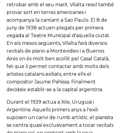
retrobar amb el seu marit. Vilalta resol també
provar sort en terres americanes i
acompanya la cantant a Sao Paulo. El 8 de
juny de 1938 actuen plegats per primera
vegada al Teatre Municipal d'aquella ciutat.
En els mesos següents, Vilalta farà diversos
recitals de piano a Montevideo i a Buenos
Aires on és molt ben acollit pel Casal Català,
fet que li permet contactar amb molts dels
artistes catalans exiliats, entre ells el
compositor Jaume Pahissa. Finalment
decideix establir-se a la capital argentina.
Durant el 1939 actua a Xile, Uruguai i
Argentina. Aquells primers anys a l'exili
suposen un canvi de rumb artístic; el pianista
se centra quasi exclusivament a tocar recitals
de piano sol, en contrast amb la seva