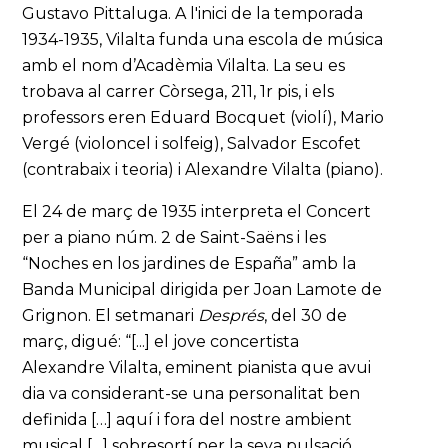
Gustavo Pittaluga. A l'inici de la temporada
1934-1935, Vilalta funda una escola de música
amb el nom d’Acadèmia Vilalta. La seu es
trobava al carrer Còrsega, 211, 1r pis, i els
professors eren Eduard Bocquet (violí), Mario
Vergé (violoncel i solfeig), Salvador Escofet
(contrabaix i teoria) i Alexandre Vilalta (piano).
El 24 de març de 1935 interpreta el Concert
per a piano núm. 2 de Saint-Saëns i les
“Noches en los jardines de España” amb la
Banda Municipal dirigida per Joan Lamote de
Grignon. El setmanari
Després
, del 30 de
març, digué: “[...] el jove concertista
Alexandre Vilalta, eminent pianista que avui
dia va considerant-se una personalitat ben
definida […] aquí i fora del nostre ambient
musical […] sobresortí per la seva pulsació