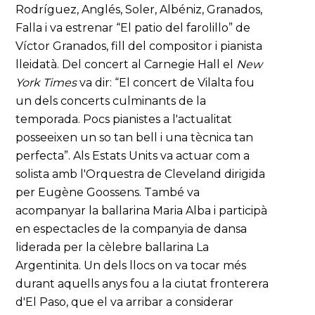
Rodríguez, Anglés, Soler, Albéniz, Granados,
Falla i va estrenar “El patio del farolillo” de
Víctor Granados, fill del compositor i pianista
lleidatà. Del concert al Carnegie Hall el
New
York Times
va dir: “El concert de Vilalta fou
un dels concerts culminants de la
temporada. Pocs pianistes a l'actualitat
posseeixen un so tan bell i una tècnica tan
perfecta”. Als Estats Units va actuar com a
solista amb l'Orquestra de Cleveland dirigida
per Eugène Goossens. També va
acompanyar la ballarina Maria Alba i participà
en espectacles de la companyia de dansa
liderada per la cèlebre ballarina La
Argentinita. Un dels llocs on va tocar més
durant aquells anys fou a la ciutat fronterera
d'El Paso, que el va arribar a considerar