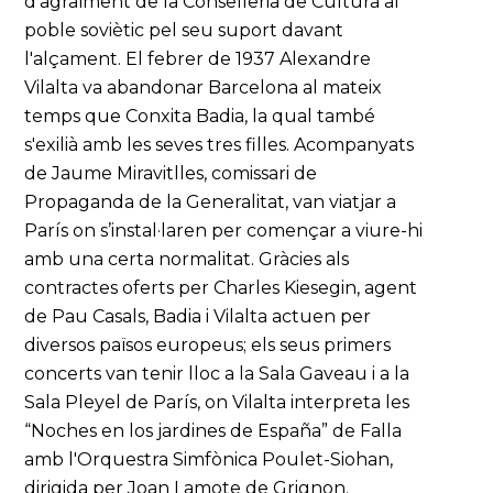
d'agraïment de la Conselleria de Cultura al
poble soviètic pel seu suport davant
l'alçament. El febrer de 1937 Alexandre
Vilalta va abandonar Barcelona al mateix
temps que Conxita Badia, la qual també
s'exilià amb les seves tres filles. Acompanyats
de Jaume Miravitlles, comissari de
Propaganda de la Generalitat, van viatjar a
París on s’instal·laren per començar a viure-hi
amb una certa normalitat. Gràcies als
contractes oferts per Charles Kiesegin, agent
de Pau Casals, Badia i Vilalta actuen per
diversos països europeus; els seus primers
concerts van tenir lloc a la Sala Gaveau i a la
Sala Pleyel de París, on Vilalta interpreta les
“Noches en los jardines de España” de Falla
amb l'Orquestra Simfònica Poulet-Siohan,
dirigida per Joan Lamote de Grignon.