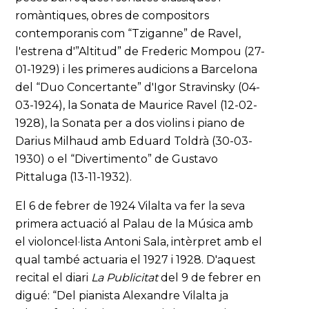
romàntiques, obres de compositors
contemporanis com “Tziganne” de Ravel,
l'estrena d'”Altitud” de Frederic Mompou (27-
01-1929) i les primeres audicions a Barcelona
del “Duo Concertante” d'Igor Stravinsky (04-
03-1924), la Sonata de Maurice Ravel (12-02-
1928), la Sonata per a dos violins i piano de
Darius Milhaud amb Eduard Toldrà (30-03-
1930) o el “Divertimento” de Gustavo
Pittaluga (13-11-1932).
El 6 de febrer de 1924 Vilalta va fer la seva
primera actuació al Palau de la Música amb
el violoncel·lista Antoni Sala, intèrpret amb el
qual també actuaria el 1927 i 1928. D'aquest
recital el diari
La Publicitat
del 9 de febrer en
digué: “Del pianista Alexandre Vilalta ja