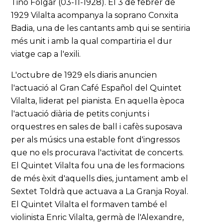
Tino Folgar (03-11-1928). El 3 de febrer de
1929 Vilalta acompanya la soprano Conxita
Badia, una de les cantants amb qui se sentiria
més unit i amb la qual compartiria el dur
viatge cap a l'exili.
L'octubre de 1929 els diaris anuncien
l'actuació al Gran Café Español del Quintet
Vilalta, liderat pel pianista. En aquella època
l'actuació diària de petits conjunts i
orquestres en sales de ball i cafès suposava
per als músics una estable font d'ingressos
que no els procurava l'activitat de concerts.
El Quintet Vilalta fou una de les formacions
de més èxit d'aquells dies, juntament amb el
Sextet Toldrà que actuava a La Granja Royal.
El Quintet Vilalta el formaven també el
violinista Enric Vilalta, germà de l'Alexandre,