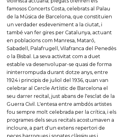
violinista actuaria; plegats oferiren els
famosos Concerts Costa, celebrats al Palau
de la Música de Barcelona, que constituïen
un verdader esdeveniment a la ciutat, i
també van fer gires per Catalunya, actuant
en poblacions com Manresa, Mataró,
Sabadell, Palafrugell, Vilafranca del Penedès
o la Bisbal. La seva activitat com a duet
estable va desenvolupar-se quasi de forma
ininterrompuda durant dotze anys, entre
1924 i principis de juliol del 1936, quan van
celebrar al Cercle Artístic de Barcelona el
seu darrer recital, just abans de l'esclat de la
Guerra Civil. L'entesa entre ambdós artistes
fou sempre molt celebrada per la crítica, i els
programes dels seus recitals acostumaven a
incloure, a part d'un extens repertori de
peces barroques i sonates clàssiques i