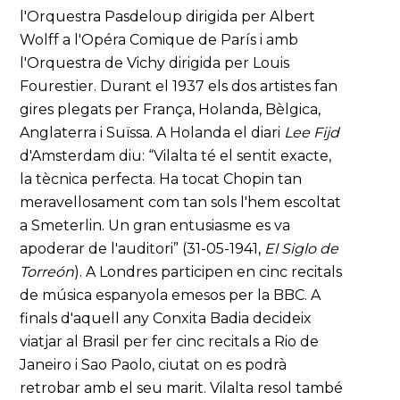
l'Orquestra Pasdeloup dirigida per Albert
Wolff a l'Opéra Comique de París i amb
l'Orquestra de Vichy dirigida per Louis
Fourestier. Durant el 1937 els dos artistes fan
gires plegats per França, Holanda, Bèlgica,
Anglaterra i Suïssa. A Holanda el diari
Lee Fijd
d'Amsterdam diu: “Vilalta té el sentit exacte,
la tècnica perfecta. Ha tocat Chopin tan
meravellosament com tan sols l'hem escoltat
a Smeterlin. Un gran entusiasme es va
apoderar de l'auditori” (31-05-1941,
El Siglo de
Torreón
). A Londres participen en cinc recitals
de música espanyola emesos per la BBC. A
finals d'aquell any Conxita Badia decideix
viatjar al Brasil per fer cinc recitals a Rio de
Janeiro i Sao Paolo, ciutat on es podrà
retrobar amb el seu marit. Vilalta resol també