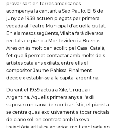
provar sort en terres americanes i
acompanya la cantant a Sao Paulo. El 8 de
juny de 1938 actuen plegats per primera
vegada al Teatre Municipal d'aquella ciutat.
En els mesos següents, Vilalta farà diversos
recitals de piano a Montevideo i a Buenos
Aires on és molt ben acollit pel Casal Català,
fet que li permet contactar amb molts dels
artistes catalans exiliats, entre ells el
compositor Jaume Pahissa. Finalment
decideix establir-se a la capital argentina.
Durant el 1939 actua a Xile, Uruguai i
Argentina. Aquells primers anys a l'exili
suposen un canvi de rumb artístic; el pianista
se centra quasi exclusivament a tocar recitals
de piano sol, en contrast amb la seva
trajectòria artística anterior, molt centrada en