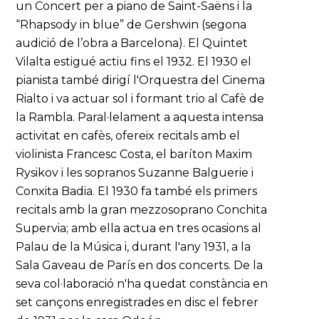
un Concert per a piano de Saint-Saëns i la
“Rhapsody in blue” de Gershwin (segona
audició de l’obra a Barcelona). El Quintet
Vilalta estigué actiu fins el 1932. El 1930 el
pianista també dirigí l'Orquestra del Cinema
Rialto i va actuar sol i formant trio al Cafè de
la Rambla. Paral·lelament a aquesta intensa
activitat en cafès, ofereix recitals amb el
violinista Francesc Costa, el baríton Maxim
Rysikov i les sopranos Suzanne Balguerie i
Conxita Badia. El 1930 fa també els primers
recitals amb la gran mezzosoprano Conchita
Supervia; amb ella actua en tres ocasions al
Palau de la Música i, durant l'any 1931, a la
Sala Gaveau de París en dos concerts. De la
seva col·laboració n'ha quedat constància en
set cançons enregistrades en disc el febrer