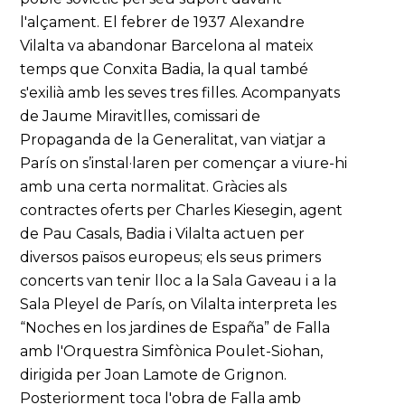
l'alçament. El febrer de 1937 Alexandre
Vilalta va abandonar Barcelona al mateix
temps que Conxita Badia, la qual també
s'exilià amb les seves tres filles. Acompanyats
de Jaume Miravitlles, comissari de
Propaganda de la Generalitat, van viatjar a
París on s’instal·laren per començar a viure-hi
amb una certa normalitat. Gràcies als
contractes oferts per Charles Kiesegin, agent
de Pau Casals, Badia i Vilalta actuen per
diversos països europeus; els seus primers
concerts van tenir lloc a la Sala Gaveau i a la
Sala Pleyel de París, on Vilalta interpreta les
“Noches en los jardines de España” de Falla
amb l'Orquestra Simfònica Poulet-Siohan,
dirigida per Joan Lamote de Grignon.
Posteriorment toca l'obra de Falla amb