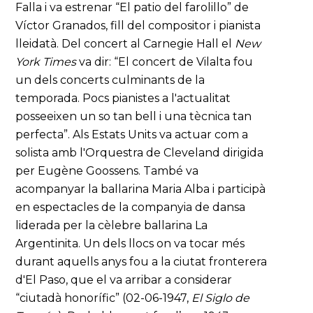
Falla i va estrenar “El patio del farolillo” de
Víctor Granados, fill del compositor i pianista
lleidatà. Del concert al Carnegie Hall el
New
York Times
va dir: “El concert de Vilalta fou
un dels concerts culminants de la
temporada. Pocs pianistes a l'actualitat
posseeixen un so tan bell i una tècnica tan
perfecta”. Als Estats Units va actuar com a
solista amb l'Orquestra de Cleveland dirigida
per Eugène Goossens. També va
acompanyar la ballarina Maria Alba i participà
en espectacles de la companyia de dansa
liderada per la cèlebre ballarina La
Argentinita. Un dels llocs on va tocar més
durant aquells anys fou a la ciutat fronterera
d'El Paso, que el va arribar a considerar
“ciutadà honorífic” (02-06-1947,
El Siglo de