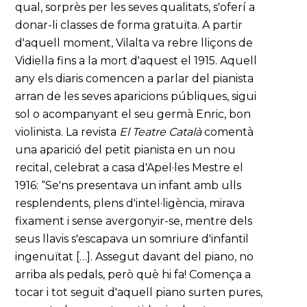
qual, sorprès per les seves qualitats, s'oferí a
donar-li classes de forma gratuïta. A partir
d'aquell moment, Vilalta va rebre lliçons de
Vidiella fins a la mort d'aquest el 1915. Aquell
any els diaris comencen a parlar del pianista
arran de les seves aparicions públiques, sigui
sol o acompanyant el seu germà Enric, bon
violinista. La revista
El Teatre Català
comentà
una aparició del petit pianista en un nou
recital, celebrat a casa d'Apel·les Mestre el
1916: “Se'ns presentava un infant amb ulls
resplendents, plens d'intel·ligència, mirava
fixament i sense avergonyir-se, mentre dels
seus llavis s'escapava un somriure d'infantil
ingenuïtat […]. Assegut davant del piano, no
arriba als pedals, però què hi fa! Comença a
tocar i tot seguit d'aquell piano surten pures,