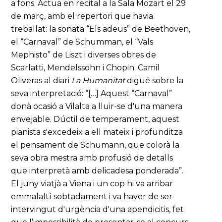
a fons. Actua en recital a la Sala Mozart el 29
de març, amb el repertori que havia
treballat: la sonata “Els adeus” de Beethoven,
el “Carnaval” de Schumman, el “Vals
Mephisto” de Liszt i diverses obres de
Scarlatti, Mendelssohn i Chopin. Camil
Oliveras al diari
La Humanitat
digué sobre la
seva interpretació: “[…] Aquest “Carnaval”
donà ocasió a Vilalta a lluir-se d'una manera
envejable. Dúctil de temperament, aquest
pianista s'excedeix a ell mateix i profunditza
el pensament de Schumann, que colorà la
seva obra mestra amb profusió de detalls
que interpretà amb delicadesa ponderada”.
El juny viatjà a Viena i un cop hi va arribar
emmalaltí sobtadament i va haver de ser
intervingut d'urgència d'una apendicitis, fet