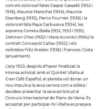
com els violoncel·listes Gaspar Cassadó (1932 i
1936), Maurice Marechal (1934), Maurice
Eisenberg (1935), Pierre Fournier (1936) i la
violoncel·lista Raya Garbusova (1934); les
sopranos Conxita Badia (1932, 1933 i 1935),
Dahmen Chao (1932) i Maria Kurenko (1934);
la
contralt Concepció Callao (1932); i els
violinistes Fritz Kreisler (1936) i Francesc Costa
(anualment).
L’any 1933, després d'haver finalitzat la
intensa activitat amb el Quintet Vilalta al
Gran Café Español, el pianista vol donar un
nou impuls a la seva carrera com a solista i
decideix presentar la seva sol·licitud al
Concurs Internacional de Piano de Viena. És
acceptat per participar-hi i Vilalta es prepara