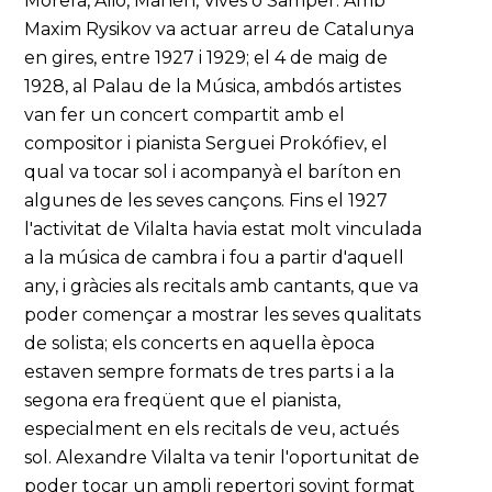
Morera, Alió, Manén, Vives o Samper. Amb
Maxim Rysikov va actuar arreu de Catalunya
en gires, entre 1927 i 1929; el 4 de maig de
1928, al Palau de la Música, ambdós artistes
van fer un concert compartit amb el
compositor i pianista Serguei Prokófiev, el
qual va tocar sol i acompanyà el baríton en
algunes de les seves cançons. Fins el 1927
l'activitat de Vilalta havia estat molt vinculada
a la música de cambra i fou a partir d'aquell
any, i gràcies als recitals amb cantants, que va
poder començar a mostrar les seves qualitats
de solista; els concerts en aquella època
estaven sempre formats de tres parts i a la
segona era freqüent que el pianista,
especialment en els recitals de veu, actués
sol. Alexandre Vilalta va tenir l'oportunitat de
poder tocar un ampli repertori sovint format