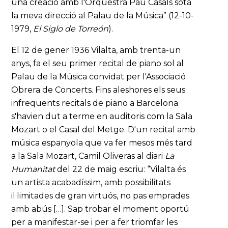
una creació amb l'Orquestra Pau Casals sota
la meva direcció al Palau de la Música” (12-10-
1979,
El Siglo de Torreón
).
El 12 de gener 1936 Vilalta, amb trenta-un
anys, fa el seu primer recital de piano sol al
Palau de la Música convidat per l'Associació
Obrera de Concerts. Fins aleshores els seus
infreqüents recitals de piano a Barcelona
s'havien dut a terme en auditoris com la Sala
Mozart o el Casal del Metge. D'un recital amb
música espanyola que va fer mesos més tard
a la Sala Mozart, Camil Oliveras al diari
La
Humanitat
del 22 de maig escriu: “Vilalta és
un artista acabadíssim, amb possibilitats
il·limitades de gran virtuós, no pas emprades
amb abús […]. Sap trobar el moment oportú
per a manifestar-se i per a fer triomfar les