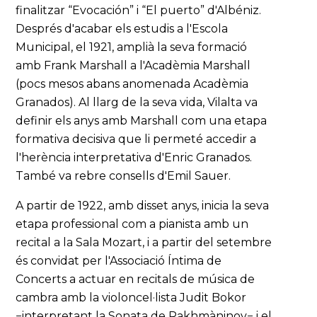
finalitzar “Evocación” i “El puerto” d'Albéniz.
Després d'acabar els estudis a l'Escola
Municipal, el 1921, amplià la seva formació
amb Frank Marshall a l'Acadèmia Marshall
(pocs mesos abans anomenada Acadèmia
Granados). Al llarg de la seva vida, Vilalta va
definir els anys amb Marshall com una etapa
formativa decisiva que li permeté accedir a
l'herència interpretativa d'Enric Granados.
També va rebre consells d'Emil Sauer.
A partir de 1922, amb disset anys, inicia la seva
etapa professional com a pianista amb un
recital a la Sala Mozart, i a partir del setembre
és convidat per l'Associació Íntima de
Concerts a actuar en recitals de música de
cambra amb la violoncel·lista Judit Bokor
−interpretant la Sonata de Rakhmàninov− i el