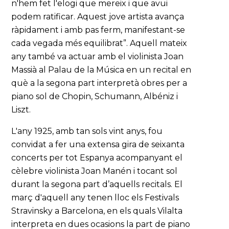
n'hem fet l'elogi que mereix i que avui
podem ratificar. Aquest jove artista avança
ràpidament i amb pas ferm, manifestant-se
cada vegada més equilibrat”. Aquell mateix
any també va actuar amb el violinista Joan
Massià al Palau de la Música en un recital en
què a la segona part interpretà obres per a
piano sol de Chopin, Schumann, Albéniz i
Liszt.
L'any 1925, amb tan sols vint anys, fou
convidat a fer una extensa gira de seixanta
concerts per tot Espanya acompanyant el
cèlebre violinista Joan Manén i tocant sol
durant la segona part d’aquells recitals. El
març d'aquell any tenen lloc els Festivals
Stravinsky a Barcelona, en els quals Vilalta
interpreta en dues ocasions la part de piano