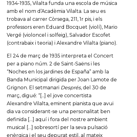
1934-1935, Vilalta funda una escola de música
amb el nom d’Acadèmia Vilalta. La seu es
trobava al carrer Còrsega, 211, 1r pis, i els
professors eren Eduard Bocquet (violí), Mario
Vergé (violoncel i solfeig), Salvador Escofet
(contrabaix i teoria) i Alexandre Vilalta (piano).
El 24 de març de 1935 interpreta el Concert
per a piano núm. 2 de Saint-Saëns i les
“Noches en los jardines de España” amb la
Banda Municipal dirigida per Joan Lamote de
Grignon. El setmanari
Després
, del 30 de
març, digué: “[...] el jove concertista
Alexandre Vilalta, eminent pianista que avui
dia va considerant-se una personalitat ben
definida […] aquí i fora del nostre ambient
musical […] sobresortí per la seva pulsació
enèrgica i el seu depurat estil, al mateix