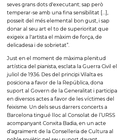
seves grans dots d'executant; sap però
temperar-se amb una fina sensibilitat […],
posseït del més elemental bon gust, i sap
donar al seu art el to de superioritat que
exigeix a l'artista el màxim de força, de
delicadesa i de sobrietat”.
Just en el moment de màxima plenitud
artística del pianista, esclata la Guerra Civil el
juliol de 1936. Des del principi Vilalta es
posiciona a favor de la República, dona
suport al Govern de la Generalitat i participa
en diversos actes a favor de les víctimes del
feixisme. Un dels seus darrers concerts a
Barcelona tingué lloc al Consolat de l’URSS
acompanyant Conxita Badia, en un acte
d'agraïment de la Conselleria de Cultura al
poble soviètic pel seu suport davant