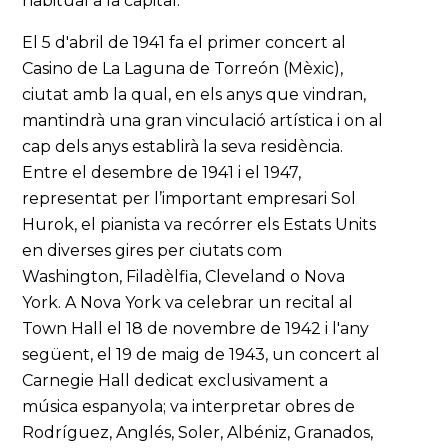
habitual a la capital.
El 5 d'abril de 1941 fa el primer concert al
Casino de La Laguna de Torreón (Mèxic),
ciutat amb la qual, en els anys que vindran,
mantindrà una gran vinculació artística i on al
cap dels anys establirà la seva residència.
Entre el desembre de 1941 i el 1947,
representat per l’important empresari Sol
Hurok, el pianista va recórrer els Estats Units
en diverses gires per ciutats com
Washington, Filadèlfia, Cleveland o Nova
York. A Nova York va celebrar un recital al
Town Hall el 18 de novembre de 1942 i l'any
següent, el 19 de maig de 1943, un concert al
Carnegie Hall dedicat exclusivament a
música espanyola; va interpretar obres de
Rodríguez, Anglés, Soler, Albéniz, Granados,