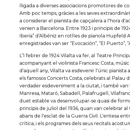
lligada a diverses associacions promotores de conc
Amb poc temps, gràcies a les seves extraordinàries
a considerar el pianista de capçalera a l'hora d'
venien a Barcelona. Entre 1923 i principis de 192
Iberia” d’Albéniz en rotlles de pianola Hupfeld 
enregistrades van ser “Evocación”, “El Puerto”, “Al
L’1 febrer de 1924 Vilalta va fer, al Teatre Princi
acompanyant el violinista Francesc Costa, músic
d'aquell any, Vilalta va esdevenir l'únic pianista
els famosos Concerts Costa, celebrats al Palau 
verdader esdeveniment a la ciutat, i també van
Manresa, Mataró, Sabadell, Palafrugell, Vilafranc
duet estable va desenvolupar-se quasi de forma
principis de juliol del 1936, quan van celebrar al
abans de l'esclat de la Guerra Civil. L'entesa e
crítica, i els programes dels seus recitals acost