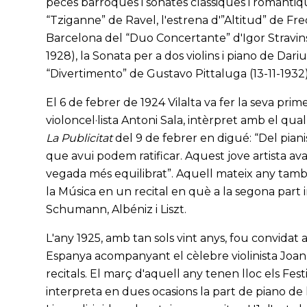
peces barroques i sonates clàssiques i romànt
“Tziganne” de Ravel, l'estrena d'”Altitud” de Fr
Barcelona del “Duo Concertante” d'Igor Stravins
1928), la Sonata per a dos violins i piano de Da
“Divertimento” de Gustavo Pittaluga (13-11-1932)
El 6 de febrer de 1924 Vilalta va fer la seva pri
violoncel·lista Antoni Sala, intèrpret amb el qual
La Publicitat
del 9 de febrer en digué: “Del piani
que avui podem ratificar. Aquest jove artista a
vegada més equilibrat”. Aquell mateix any també
la Música en un recital en què a la segona part 
Schumann, Albéniz i Liszt.
L'any 1925, amb tan sols vint anys, fou convidat 
Espanya acompanyant el cèlebre violinista Joan 
recitals. El març d'aquell any tenen lloc els Fest
interpreta en dues ocasions la part de piano de