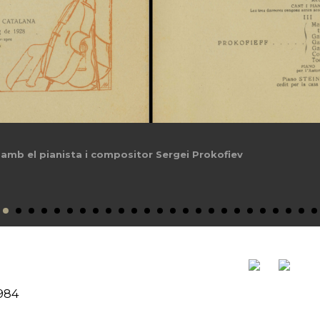
 amb el pianista i compositor Sergei Prokofiev
1984