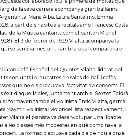
. Aquesta col·laboració fou la primera de moltes que
llarg de la seva carrera acompanyà gran ballarins i
Argentinita, Maria Alba, Laura Santelmo, Emma
1928, a part dels habituals recitals amb Francesc Costa
alau de la Música cantants com el baríton Michel
-1928). El 3 de febrer de 1929 Vilalta acompanya la
ui se sentiria més unit i amb la qual compartiria el
al Gran Café Español del Quintet Vilalta, liderat pel
tits conjunts i orquestres en sales de ball i cafès
ssos que no els procurava l'activitat de concerts. El
s èxit d'aquells dies, juntament amb el Sextet Toldrà
 el formaven també el violinista Enric Vilalta, germà
 Maymir, violinista i violoncel·lista respectivament, i
et Vilalta el pianista va desenvolupar una lloable
es a les classes més modestes en què combinava la
oncert. La formació actuava cada dia de nou a onze