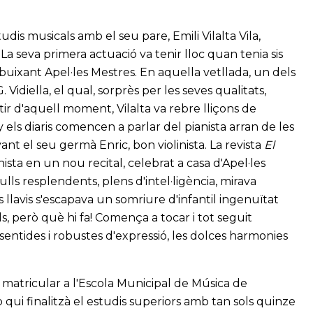
udis musicals amb el seu pare, Emili Vilalta Vila,
 La seva primera actuació va tenir lloc quan tenia sis
 dibuixant Apel·les Mestres. En aquella vetllada, un dels
. Vidiella, el qual, sorprès per les seves qualitats,
rtir d'aquell moment, Vilalta va rebre lliçons de
ny els diaris comencen a parlar del pianista arran de les
nt el seu germà Enric, bon violinista. La revista
El
sta en un nou recital, celebrat a casa d'Apel·les
lls resplendents, plens d'intel·ligència, mirava
 llavis s'escapava un somriure d'infantil ingenuïtat
ls, però què hi fa! Comença a tocar i tot seguit
ntides i robustes d'expressió, les dolces harmonies
 matricular a l'Escola Municipal de Música de
qui finalitzà el estudis superiors amb tan sols quinze