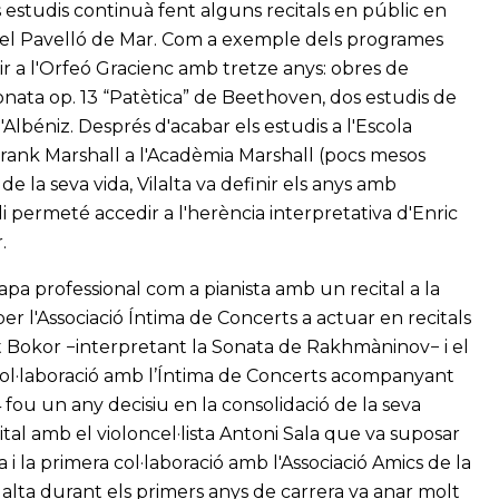
 estudis continuà fent alguns recitals en públic en
o el Pavelló de Mar. Com a exemple dels programes
r a l'Orfeó Gracienc amb tretze anys: obres de
nata op. 13 “Patètica” de Beethoven, dos estudis de
d'Albéniz. Després d'acabar els estudis a l'Escola
 Frank Marshall a l'Acadèmia Marshall (pocs mesos
la seva vida, Vilalta va definir els anys amb
 permeté accedir a l'herència interpretativa d'Enric
.
etapa professional com a pianista amb un recital a la
per l'Associació Íntima de Concerts a actuar en recitals
t Bokor −interpretant la Sonata de Rakhmàninov− i el
 col·laboració amb l’Íntima de Concerts acompanyant
924 fou un any decisiu en la consolidació de la seva
ital amb el violoncel·lista Antoni Sala que va suposar
 i la primera col·laboració amb l'Associació Amics de la
alta durant els primers anys de carrera va anar molt