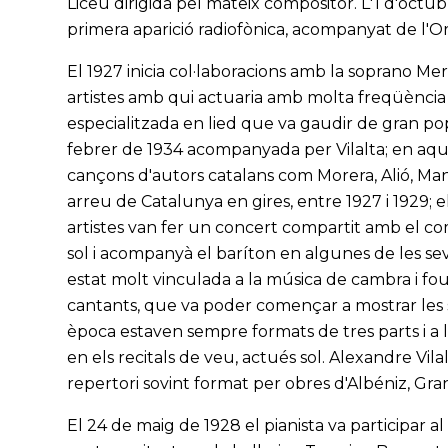
Liceu dirigida pel mateix compositor. L'1 d'octubr
primera aparició radiofònica, acompanyat de l'Or
El 1927 inicia col·laboracions amb la soprano Me
artistes amb qui actuaria amb molta freqüència
especialitzada en lied que va gaudir de gran pop
febrer de 1934 acompanyada per Vilalta; en aque
cançons d'autors catalans com Morera, Alió, Ma
arreu de Catalunya en gires, entre 1927 i 1929; 
artistes van fer un concert compartit amb el com
sol i acompanyà el baríton en algunes de les seves
estat molt vinculada a la música de cambra i fou a
cantants, que va poder començar a mostrar les se
època estaven sempre formats de tres parts i a 
en els recitals de veu, actués sol. Alexandre Vil
repertori sovint format per obres d'Albéniz, Gra
El 24 de maig de 1928 el pianista va participar 