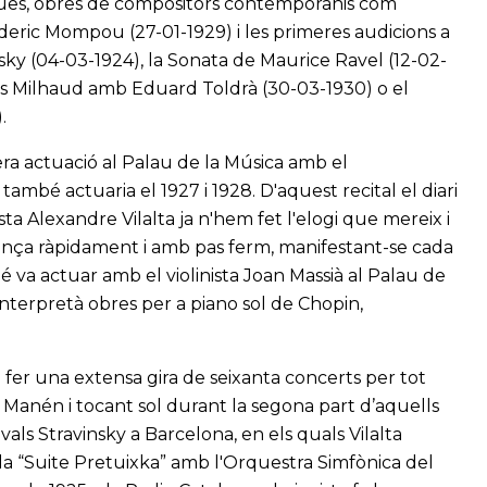
iques, obres de compositors contemporanis com
ederic Mompou (27-01-1929) i les primeres audicions a
ky (04-03-1924), la Sonata de Maurice Ravel (12-02-
rius Milhaud amb Eduard Toldrà (30-03-1930) o el
.
mera actuació al Palau de la Música amb el
 també actuaria el 1927 i 1928. D'aquest recital el diari
sta Alexandre Vilalta ja n'hem fet l'elogi que mereix i
vança ràpidament i amb pas ferm, manifestant-se cada
 va actuar amb el violinista Joan Massià al Palau de
interpretà obres per a piano sol de Chopin,
a fer una extensa gira de seixanta concerts per tot
Manén i tocant sol durant la segona part d’aquells
ivals Stravinsky a Barcelona, en els quals Vilalta
 la “Suite Pretuixka” amb l'Orquestra Simfònica del