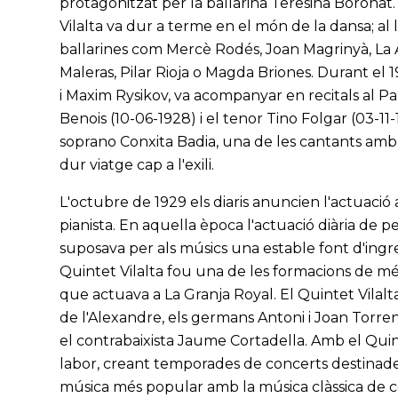
protagonitzat per la ballarina Teresina Boronat
Vilalta va dur a terme en el món de la dansa; al 
ballarines com Mercè Rodés, Joan Magrinyà, La 
Maleras, Pilar Rioja o Magda Briones. Durant el 
i Maxim Rysikov, va acompanyar en recitals al P
Benois (10-06-1928) i el tenor Tino Folgar (03-11
soprano Conxita Badia, una de les cantants amb q
dur viatge cap a l'exili.
L'octubre de 1929 els diaris anuncien l'actuació 
pianista. En aquella època l'actuació diària de pe
suposava per als músics una estable font d'ingre
Quintet Vilalta fou una de les formacions de mé
que actuava a La Granja Royal. El Quintet Vilalta
de l'Alexandre, els germans Antoni i Joan Torrents
el contrabaixista Jaume Cortadella. Amb el Quint
labor, creant temporades de concerts destinad
música més popular amb la música clàssica de c