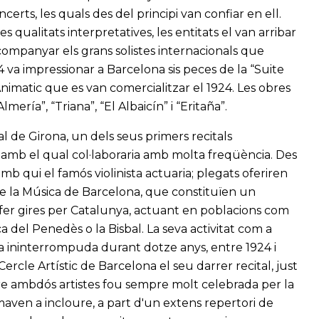
erts, les quals des del principi van confiar en ell.
 qualitats interpretatives, les entitats el van arribar
acompanyar els grans solistes internacionals que
4 va impressionar a Barcelona sis peces de la “Suite
Animatic que es van comercialitzar el 1924. Les obres
mería”, “Triana”, “El Albaicín” i “Eritaña”.
pal de Girona, un dels seus primers recitals
 amb el qual col·laboraria amb molta freqüència. Des
 amb qui el famós violinista actuaria; plegats oferiren
de la Música de Barcelona, que constituïen un
 fer gires per Catalunya, actuant en poblacions com
a del Penedès o la Bisbal. La seva activitat com a
 ininterrompuda durant dotze anys, entre 1924 i
 Cercle Artístic de Barcelona el seu darrer recital, just
ntre ambdós artistes fou sempre molt celebrada per la
umaven a incloure, a part d'un extens repertori de