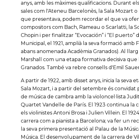
anys, amb les màximes qualificacions. Durant els
sales com l'Ateneu Barcelonès, la Sala Mozart 
que presentava, podem recordar el que va oferi
compositors com Bach, Rameau o Scarlatti, la So
Chopin i per finalitzar “Evocación” i “El puerto” 
Municipal, el 1921, amplià la seva formació amb
abans anomenada Acadèmia Granados). Al llarg de 
Marshall com una etapa formativa decisiva que li
Granados. També va rebre consells d'Emil Sauer
A partir de 1922, amb disset anys, inicia la seva 
Sala Mozart, i a partir del setembre és convidat 
de música de cambra amb la violoncel·lista Judi
Quartet Vandelle de París. El 1923 continua la
els violinistes Antoni Brosa i Julien Villein. El 1
carrera com a pianista a Barcelona; va fer un rec
la seva primera presentació al Palau de la Música
Música. El desenvolupament de la carrera de Vil