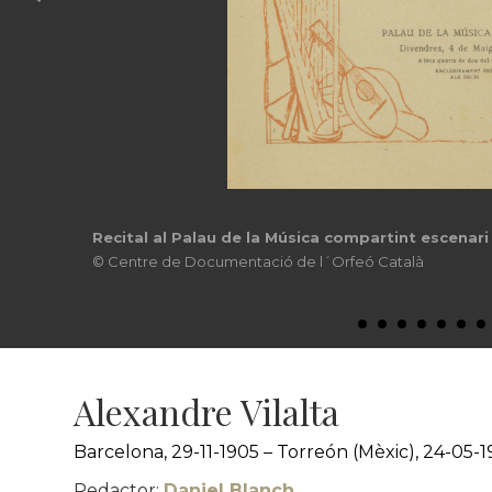
Recital al Palau de la Música compartint escenari
© Centre de Documentació de l´Orfeó Català
Alexandre Vilalta
Barcelona, 29-11-1905 – Torreón (Mèxic), 24-05-
Redactor:
Daniel Blanch