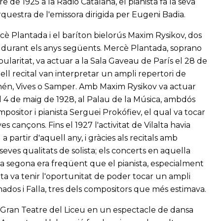
e de 1925 a la Radio Catalana, el pianista fa la seva
questra de l'emissora dirigida per Eugeni Badia.
rcè Plantada i el baríton bielorús Maxim Rysikov, dos
 durant els anys següents. Mercè Plantada, soprano
ularitat, va actuar a la Sala Gaveau de París el 28 de
ll recital van interpretar un ampli repertori de
nén, Vives o Samper. Amb Maxim Rysikov va actuar
el 4 de maig de 1928, al Palau de la Música, ambdós
positor i pianista Serguei Prokófiev, el qual va tocar
 cançons. Fins el 1927 l'activitat de Vilalta havia
 partir d'aquell any, i gràcies als recitals amb
ves qualitats de solista; els concerts en aquella
la segona era freqüent que el pianista, especialment
alta va tenir l'oportunitat de poder tocar un ampli
nados i Falla, tres dels compositors que més estimava.
al Gran Teatre del Liceu en un espectacle de dansa