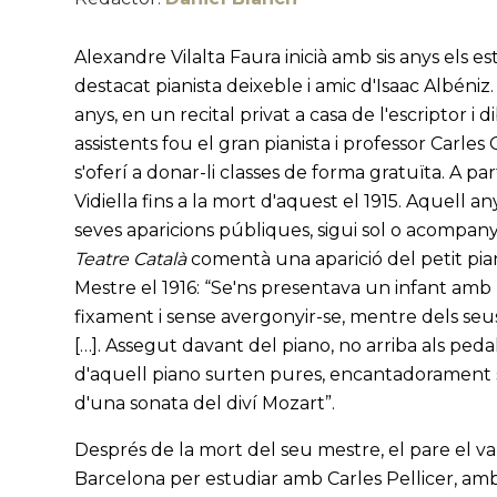
Alexandre Vilalta Faura inicià amb sis anys els est
destacat pianista deixeble i amic d'Isaac Albéniz.
anys, en un recital privat a casa de l'escriptor i
assistents fou el gran pianista i professor Carles G
s'oferí a donar-li classes de forma gratuïta. A pa
Vidiella fins a la mort d'aquest el 1915. Aquell a
seves aparicions públiques, sigui sol o acompanya
Teatre Català
comentà una aparició del petit piani
Mestre el 1916: “Se'ns presentava un infant amb u
fixament i sense avergonyir-se, mentre dels seus
[…]. Assegut davant del piano, no arriba als peda
d'aquell piano surten pures, encantadorament se
d'una sonata del diví Mozart”.
Després de la mort del seu mestre, el pare el va
Barcelona per estudiar amb Carles Pellicer, amb 