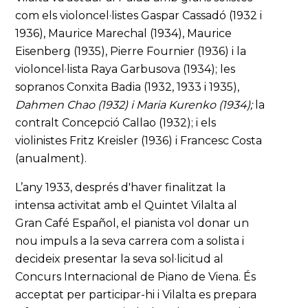
com els violoncel·listes Gaspar Cassadó (1932 i
1936), Maurice Marechal (1934), Maurice
Eisenberg (1935), Pierre Fournier (1936) i la
violoncel·lista Raya Garbusova (1934); les
sopranos Conxita Badia (1932, 1933 i 1935),
Dahmen Chao (1932) i Maria Kurenko (1934);
la
contralt Concepció Callao (1932); i els
violinistes Fritz Kreisler (1936) i Francesc Costa
(anualment).
L’any 1933, després d'haver finalitzat la
intensa activitat amb el Quintet Vilalta al
Gran Café Español, el pianista vol donar un
nou impuls a la seva carrera com a solista i
decideix presentar la seva sol·licitud al
Concurs Internacional de Piano de Viena. És
acceptat per participar-hi i Vilalta es prepara