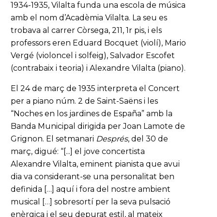
1934-1935, Vilalta funda una escola de música
amb el nom d’Acadèmia Vilalta. La seu es
trobava al carrer Còrsega, 211, 1r pis, i els
professors eren Eduard Bocquet (violí), Mario
Vergé (violoncel i solfeig), Salvador Escofet
(contrabaix i teoria) i Alexandre Vilalta (piano).
El 24 de març de 1935 interpreta el Concert
per a piano núm. 2 de Saint-Saëns i les
“Noches en los jardines de España” amb la
Banda Municipal dirigida per Joan Lamote de
Grignon. El setmanari
Després
, del 30 de
març, digué: “[...] el jove concertista
Alexandre Vilalta, eminent pianista que avui
dia va considerant-se una personalitat ben
definida […] aquí i fora del nostre ambient
musical […] sobresortí per la seva pulsació
enèrgica i el seu depurat estil, al mateix