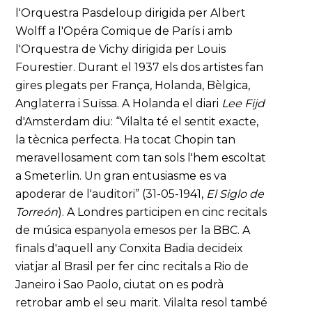
l'Orquestra Pasdeloup dirigida per Albert
Wolff a l'Opéra Comique de París i amb
l'Orquestra de Vichy dirigida per Louis
Fourestier. Durant el 1937 els dos artistes fan
gires plegats per França, Holanda, Bèlgica,
Anglaterra i Suïssa. A Holanda el diari
Lee Fijd
d'Amsterdam diu: “Vilalta té el sentit exacte,
la tècnica perfecta. Ha tocat Chopin tan
meravellosament com tan sols l'hem escoltat
a Smeterlin. Un gran entusiasme es va
apoderar de l'auditori” (31-05-1941,
El Siglo de
Torreón
). A Londres participen en cinc recitals
de música espanyola emesos per la BBC. A
finals d'aquell any Conxita Badia decideix
viatjar al Brasil per fer cinc recitals a Rio de
Janeiro i Sao Paolo, ciutat on es podrà
retrobar amb el seu marit. Vilalta resol també