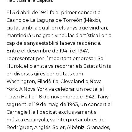
habitual a la capital.
El 5 d'abril de 1941 fa el primer concert al
Casino de La Laguna de Torreón (Mèxic),
ciutat amb la qual, en els anys que vindran,
mantindrà una gran vinculació artística i on al
cap dels anys establirà la seva residència.
Entre el desembre de 1941 i el 1947,
representat per l’important empresari Sol
Hurok, el pianista va recórrer els Estats Units
en diverses gires per ciutats com
Washington, Filadèlfia, Cleveland o Nova
York. A Nova York va celebrar un recital al
Town Hall el 18 de novembre de 1942 i l'any
següent, el 19 de maig de 1943, un concert al
Carnegie Hall dedicat exclusivament a
música espanyola; va interpretar obres de
Rodríguez, Anglés, Soler, Albéniz, Granados,