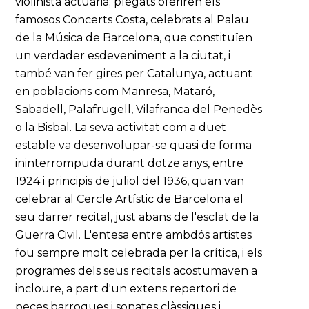
violinista actuaria; plegats oferiren els
famosos Concerts Costa, celebrats al Palau
de la Música de Barcelona, que constituïen
un verdader esdeveniment a la ciutat, i
també van fer gires per Catalunya, actuant
en poblacions com Manresa, Mataró,
Sabadell, Palafrugell, Vilafranca del Penedès
o la Bisbal. La seva activitat com a duet
estable va desenvolupar-se quasi de forma
ininterrompuda durant dotze anys, entre
1924 i principis de juliol del 1936, quan van
celebrar al Cercle Artístic de Barcelona el
seu darrer recital, just abans de l'esclat de la
Guerra Civil. L'entesa entre ambdós artistes
fou sempre molt celebrada per la crítica, i els
programes dels seus recitals acostumaven a
incloure, a part d'un extens repertori de
peces barroques i sonates clàssiques i