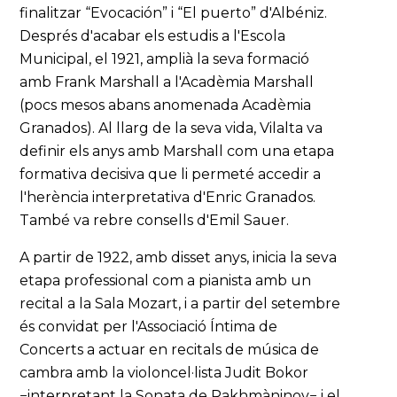
finalitzar “Evocación” i “El puerto” d'Albéniz.
Després d'acabar els estudis a l'Escola
Municipal, el 1921, amplià la seva formació
amb Frank Marshall a l'Acadèmia Marshall
(pocs mesos abans anomenada Acadèmia
Granados). Al llarg de la seva vida, Vilalta va
definir els anys amb Marshall com una etapa
formativa decisiva que li permeté accedir a
l'herència interpretativa d'Enric Granados.
També va rebre consells d'Emil Sauer.
A partir de 1922, amb disset anys, inicia la seva
etapa professional com a pianista amb un
recital a la Sala Mozart, i a partir del setembre
és convidat per l'Associació Íntima de
Concerts a actuar en recitals de música de
cambra amb la violoncel·lista Judit Bokor
−interpretant la Sonata de Rakhmàninov− i el