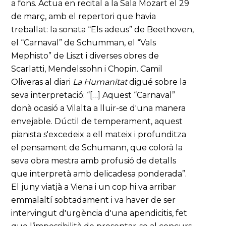
a fons. Actua en recital a la Sala Mozart el 29
de març, amb el repertori que havia
treballat: la sonata “Els adeus” de Beethoven,
el “Carnaval” de Schumman, el “Vals
Mephisto” de Liszt i diverses obres de
Scarlatti, Mendelssohn i Chopin. Camil
Oliveras al diari
La Humanitat
digué sobre la
seva interpretació: “[…] Aquest “Carnaval”
donà ocasió a Vilalta a lluir-se d'una manera
envejable. Dúctil de temperament, aquest
pianista s'excedeix a ell mateix i profunditza
el pensament de Schumann, que colorà la
seva obra mestra amb profusió de detalls
que interpretà amb delicadesa ponderada”.
El juny viatjà a Viena i un cop hi va arribar
emmalaltí sobtadament i va haver de ser
intervingut d'urgència d'una apendicitis, fet