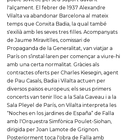
l'alçament. El febrer de 1937 Alexandre
Vilalta va abandonar Barcelona al mateix
temps que Conxita Badia, la qual també
s'exilià amb les seves tres filles. Acompanyats
de Jaume Miravitlles, comissari de
Propaganda de la Generalitat, van viatjar a
París on s’instal·laren per començar a viure-hi
amb una certa normalitat. Gràcies als
contractes oferts per Charles Kiesegin, agent
de Pau Casals, Badia i Vilalta actuen per
diversos països europeus; els seus primers
concerts van tenir lloc a la Sala Gaveau i a la
Sala Pleyel de París, on Vilalta interpreta les
“Noches en los jardines de España” de Falla
amb l'Orquestra Simfònica Poulet-Siohan,
dirigida per Joan Lamote de Grignon.
Posteriorment toca l'obra de Falla amb