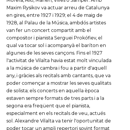
Morera, Alió, Manén, Vives o Samper. Amb
Maxim Rysikov va actuar arreu de Catalunya
en gires, entre 1927 i 1929; el 4 de maig de
1928, al Palau de la Música, ambdós artistes
van fer un concert compartit amb el
compositor i pianista Serguei Prokófiev, el
qual va tocar sol i acompanyà el baríton en
algunes de les seves cançons. Fins el 1927
l'activitat de Vilalta havia estat molt vinculada
a la música de cambra i fou a partir d'aquell
any, i gràcies als recitals amb cantants, que va
poder començar a mostrar les seves qualitats
de solista; els concerts en aquella època
estaven sempre formats de tres parts i a la
segona era freqüent que el pianista,
especialment en els recitals de veu, actués
sol. Alexandre Vilalta va tenir l'oportunitat de
poder tocar un ampli repertori sovint format