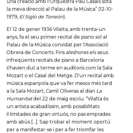
una creació amb l'Orquestra Pau Casals sota
la meva direcció al Palau de la Música” (12-10-
1979,
El Siglo de Torreón
).
El 12 de gener 1936 Vilalta, amb trenta-un
anys, fa el seu primer recital de piano sol al
Palau de la Música convidat per l'Associació
Obrera de Concerts. Fins aleshores els seus
infreqüents recitals de piano a Barcelona
s'havien dut a terme en auditoris com la Sala
Mozart o el Casal del Metge. D'un recital amb
música espanyola que va fer mesos més tard
a la Sala Mozart, Camil Oliveras al diari
La
Humanitat
del 22 de maig escriu: “Vilalta és
un artista acabadíssim, amb possibilitats
il·limitades de gran virtuós, no pas emprades
amb abús […]. Sap trobar el moment oportú
per a manifestar-se i per a fer triomfar les