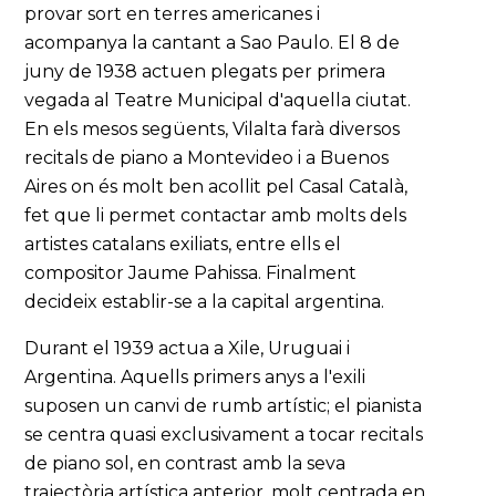
provar sort en terres americanes i
acompanya la cantant a Sao Paulo. El 8 de
juny de 1938 actuen plegats per primera
vegada al Teatre Municipal d'aquella ciutat.
En els mesos següents, Vilalta farà diversos
recitals de piano a Montevideo i a Buenos
Aires on és molt ben acollit pel Casal Català,
fet que li permet contactar amb molts dels
artistes catalans exiliats, entre ells el
compositor Jaume Pahissa. Finalment
decideix establir-se a la capital argentina.
Durant el 1939 actua a Xile, Uruguai i
Argentina. Aquells primers anys a l'exili
suposen un canvi de rumb artístic; el pianista
se centra quasi exclusivament a tocar recitals
de piano sol, en contrast amb la seva
trajectòria artística anterior, molt centrada en