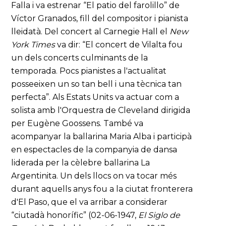
Falla i va estrenar “El patio del farolillo” de
Víctor Granados, fill del compositor i pianista
lleidatà. Del concert al Carnegie Hall el
New
York Times
va dir: “El concert de Vilalta fou
un dels concerts culminants de la
temporada. Pocs pianistes a l'actualitat
posseeixen un so tan bell i una tècnica tan
perfecta”. Als Estats Units va actuar com a
solista amb l'Orquestra de Cleveland dirigida
per Eugène Goossens. També va
acompanyar la ballarina Maria Alba i participà
en espectacles de la companyia de dansa
liderada per la cèlebre ballarina La
Argentinita. Un dels llocs on va tocar més
durant aquells anys fou a la ciutat fronterera
d'El Paso, que el va arribar a considerar
“ciutadà honorífic” (02-06-1947,
El Siglo de