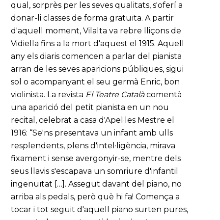
qual, sorprès per les seves qualitats, s'oferí a
donar-li classes de forma gratuïta. A partir
d'aquell moment, Vilalta va rebre lliçons de
Vidiella fins a la mort d'aquest el 1915. Aquell
any els diaris comencen a parlar del pianista
arran de les seves aparicions públiques, sigui
sol o acompanyant el seu germà Enric, bon
violinista. La revista
El Teatre Català
comentà
una aparició del petit pianista en un nou
recital, celebrat a casa d'Apel·les Mestre el
1916: “Se'ns presentava un infant amb ulls
resplendents, plens d'intel·ligència, mirava
fixament i sense avergonyir-se, mentre dels
seus llavis s'escapava un somriure d'infantil
ingenuïtat […]. Assegut davant del piano, no
arriba als pedals, però què hi fa! Comença a
tocar i tot seguit d'aquell piano surten pures,