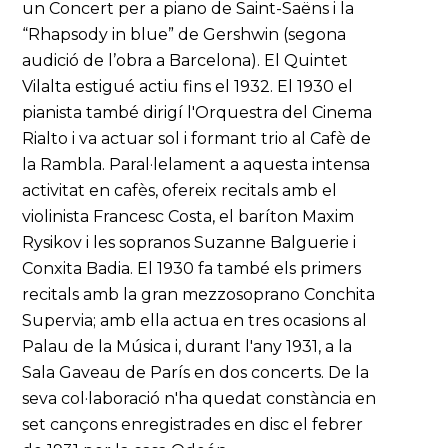
un Concert per a piano de Saint-Saëns i la
“Rhapsody in blue” de Gershwin (segona
audició de l’obra a Barcelona). El Quintet
Vilalta estigué actiu fins el 1932. El 1930 el
pianista també dirigí l'Orquestra del Cinema
Rialto i va actuar sol i formant trio al Cafè de
la Rambla. Paral·lelament a aquesta intensa
activitat en cafès, ofereix recitals amb el
violinista Francesc Costa, el baríton Maxim
Rysikov i les sopranos Suzanne Balguerie i
Conxita Badia. El 1930 fa també els primers
recitals amb la gran mezzosoprano Conchita
Supervia; amb ella actua en tres ocasions al
Palau de la Música i, durant l'any 1931, a la
Sala Gaveau de París en dos concerts. De la
seva col·laboració n'ha quedat constància en
set cançons enregistrades en disc el febrer