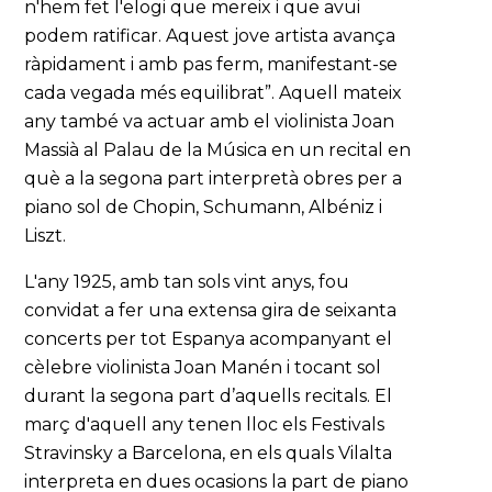
n'hem fet l'elogi que mereix i que avui
podem ratificar. Aquest jove artista avança
ràpidament i amb pas ferm, manifestant-se
cada vegada més equilibrat”. Aquell mateix
any també va actuar amb el violinista Joan
Massià al Palau de la Música en un recital en
què a la segona part interpretà obres per a
piano sol de Chopin, Schumann, Albéniz i
Liszt.
L'any 1925, amb tan sols vint anys, fou
convidat a fer una extensa gira de seixanta
concerts per tot Espanya acompanyant el
cèlebre violinista Joan Manén i tocant sol
durant la segona part d’aquells recitals. El
març d'aquell any tenen lloc els Festivals
Stravinsky a Barcelona, en els quals Vilalta
interpreta en dues ocasions la part de piano