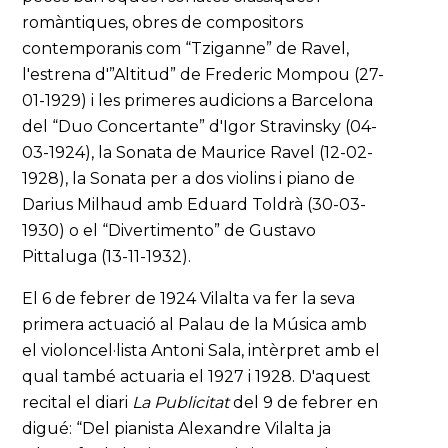
romàntiques, obres de compositors
contemporanis com “Tziganne” de Ravel,
l'estrena d'”Altitud” de Frederic Mompou (27-
01-1929) i les primeres audicions a Barcelona
del “Duo Concertante” d'Igor Stravinsky (04-
03-1924), la Sonata de Maurice Ravel (12-02-
1928), la Sonata per a dos violins i piano de
Darius Milhaud amb Eduard Toldrà (30-03-
1930) o el “Divertimento” de Gustavo
Pittaluga (13-11-1932).
El 6 de febrer de 1924 Vilalta va fer la seva
primera actuació al Palau de la Música amb
el violoncel·lista Antoni Sala, intèrpret amb el
qual també actuaria el 1927 i 1928. D'aquest
recital el diari
La Publicitat
del 9 de febrer en
digué: “Del pianista Alexandre Vilalta ja