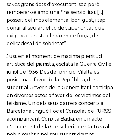
seves grans dots d'executant; sap però
temperar-se amb una fina sensibilitat […],
posseït del més elemental bon gust, i sap
donar al seu art el to de superioritat que
exigeix a l'artista el màxim de força, de
delicadesa i de sobrietat”.
Just en el moment de màxima plenitud
artística del pianista, esclata la Guerra Civil el
juliol de 1936. Des del principi Vilalta es
posiciona a favor de la República, dona
suport al Govern de la Generalitat i participa
en diversos actes a favor de les víctimes del
feixisme. Un dels seus darrers concerts a
Barcelona tingué lloc al Consolat de l’URSS
acompanyant Conxita Badia, en un acte
d'agraïment de la Conselleria de Cultura al
poble soviètic pel seu suport davant