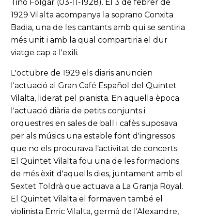
Tino Folgar (03-11-1928). El 3 de febrer de
1929 Vilalta acompanya la soprano Conxita
Badia, una de les cantants amb qui se sentiria
més unit i amb la qual compartiria el dur
viatge cap a l'exili.
L'octubre de 1929 els diaris anuncien
l'actuació al Gran Café Español del Quintet
Vilalta, liderat pel pianista. En aquella època
l'actuació diària de petits conjunts i
orquestres en sales de ball i cafès suposava
per als músics una estable font d'ingressos
que no els procurava l'activitat de concerts.
El Quintet Vilalta fou una de les formacions
de més èxit d'aquells dies, juntament amb el
Sextet Toldrà que actuava a La Granja Royal.
El Quintet Vilalta el formaven també el
violinista Enric Vilalta, germà de l'Alexandre,