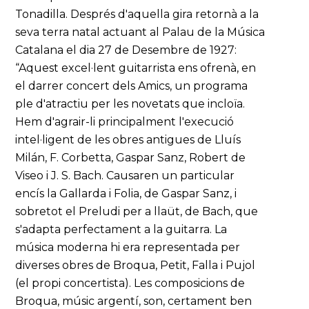
Tonadilla. Després d'aquella gira retornà a la
seva terra natal actuant al Palau de la Música
Catalana el dia 27 de Desembre de 1927:
“Aquest excel·lent guitarrista ens ofrenà, en
el darrer concert dels Amics, un programa
ple d'atractiu per les novetats que incloïa.
Hem d'agrair-li principalment l'execució
intel·ligent de les obres antigues de Lluís
Milán, F. Corbetta, Gaspar Sanz, Robert de
Viseo i J. S. Bach. Causaren un particular
encís la Gallarda i Folia, de Gaspar Sanz, i
sobretot el Preludi per a llaüt, de Bach, que
s'adapta perfectament a la guitarra. La
música moderna hi era representada per
diverses obres de Broqua, Petit, Falla i Pujol
(el propi concertista). Les composicions de
Broqua, músic argentí, son, certament ben