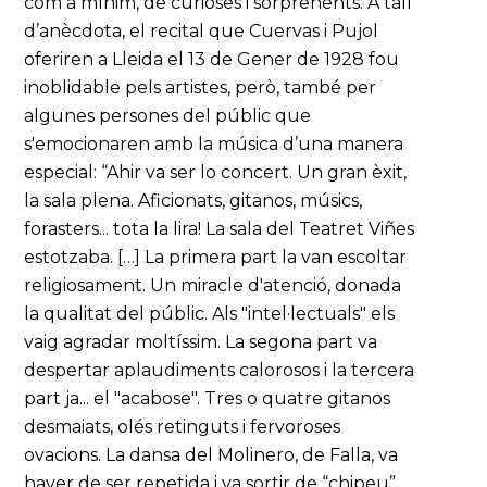
com a mínim, de curioses i sorprenents. A tall
d’anècdota, el recital que Cuervas i Pujol
oferiren a Lleida el 13 de Gener de 1928 fou
inoblidable pels artistes, però, també per
algunes persones del públic que
s'emocionaren amb la música d’una manera
especial: “Ahir va ser lo concert. Un gran èxit,
la sala plena. Aficionats, gitanos, músics,
forasters... tota la lira! La sala del Teatret Viñes
estotzaba. […] La primera part la van escoltar
religiosament. Un miracle d'atenció, donada
la qualitat del públic. Als "intel·lectuals" els
vaig agradar moltíssim. La segona part va
despertar aplaudiments calorosos i la tercera
part ja... el "acabose". Tres o quatre gitanos
desmaiats, olés retinguts i fervoroses
ovacions. La dansa del Molinero, de Falla, va
haver de ser repetida i va sortir de “chipeu”