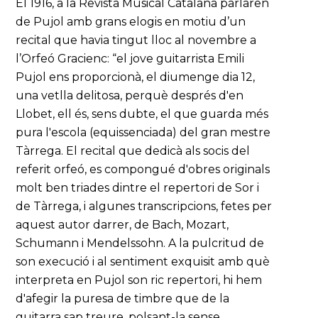
El 1916, a la Revista Musical Catalana parlaren
de Pujol amb grans elogis en motiu d’un
recital que havia tingut lloc al novembre a
l’Orfeó Gracienc: “el jove guitarrista Emili
Pujol ens proporcionà, el diumenge dia 12,
una vetlla delitosa, perquè després d'en
Llobet, ell és, sens dubte, el que guarda més
pura l'escola (equissenciada) del gran mestre
Tàrrega. El recital que dedicà als socis del
referit orfeó, es compongué d'obres originals
molt ben triades dintre el repertori de Sor i
de Tàrrega, i algunes transcripcions, fetes per
aquest autor darrer, de Bach, Mozart,
Schumann i Mendelssohn. A la pulcritud de
son execució i al sentiment exquisit amb què
interpreta en Pujol son ric repertori, hi hem
d'afegir la puresa de timbre que de la
guitarra sap treure, polsant-la sense