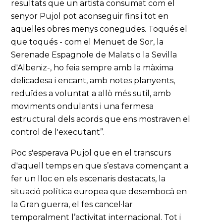
resultats que un artista consumat com el
senyor Pujol pot aconseguir fins i tot en
aquelles obres menys conegudes. Toqués el
que toqués - com el Menuet de Sor, la
Serenade Espagnole de Malats o la Sevilla
d'Albeniz-, ho feia sempre amb la màxima
delicadesa i encant, amb notes planyents,
reduïdes a voluntat a allò més sutil, amb
moviments ondulants i una fermesa
estructural dels acords que ens mostraven el
control de l'executant”.
Poc s'esperava Pujol que en el transcurs
d'aquell temps en que s’estava començant a
fer un lloc en els escenaris destacats, la
situació política europea que desembocà en
la Gran guerra, el fes cancel·lar
temporalment l’activitat internacional. Tot i