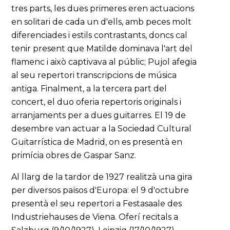
tres parts, les dues primeres eren actuacions
en solitari de cada un d'ells, amb peces molt
diferenciades i estils contrastants, doncs cal
tenir present que Matilde dominava l'art del
flamenc i això captivava al públic; Pujol afegia
al seu repertori transcripcions de música
antiga. Finalment, a la tercera part del
concert, el duo oferia repertoris originals i
arranjaments per a dues guitarres. El 19 de
desembre van actuar a la Sociedad Cultural
Guitarrística de Madrid, on es presentà en
primícia obres de Gaspar Sanz.
Al llarg de la tardor de 1927 realitzà una gira
per diversos països d'Europa: el 9 d'octubre
presentà el seu repertori a Festasaale des
Industriehauses de Viena. Oferí recitals a