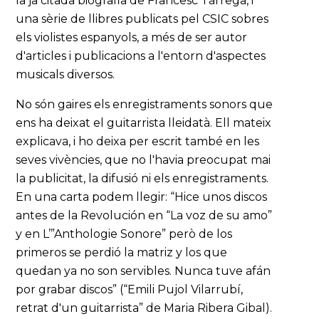
la ja citada biografia de Francesc Tàrrega, i
una sèrie de llibres publicats pel CSIC sobres
els violistes espanyols, a més de ser autor
d'articles i publicacions a l'entorn d'aspectes
musicals diversos.
No són gaires els enregistraments sonors que
ens ha deixat el guitarrista lleidatà. Ell mateix
explicava, i ho deixa per escrit també en les
seves vivències, que no l'havia preocupat mai
la publicitat, la difusió ni els enregistraments.
En una carta podem llegir: “Hice unos discos
antes de la Revolución en “La voz de su amo”
y en L’”Anthologie Sonore” però de los
primeros se perdió la matriz y los que
quedan ya no son servibles. Nunca tuve afán
por grabar discos” (“Emili Pujol Vilarrubí,
retrat d'un guitarrista” de Maria Ribera Gibal).