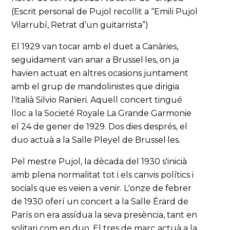
(Escrit personal de Pujol recollit a “Emili Pujol
Vilarrubí, Retrat d’un guitarrista”)
El 1929 van tocar amb el duet a Canàries,
seguidament van anar a Brussel·les, on ja
havien actuat en altres ocasions juntament
amb el grup de mandolinistes que dirigia
l'italià Silvio Ranieri. Aquell concert tingué
lloc a la Societé Royale La Grande Garmonie
el 24 de gener de 1929. Dos dies després, el
duo actuà a la Salle Pleyel de Brussel·les.
Pel mestre Pujol, la dècada del 1930 s'inicià
amb plena normalitat tot i els canvis polítics i
socials que es veien a venir. L'onze de febrer
de 1930 oferí un concert a la Salle Érard de
París on era assídua la seva presència, tant en
solitari com en duo. El tres de març actuà a la