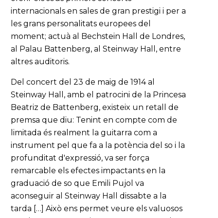
internacionals en sales de gran prestigi i per a
les grans personalitats europees del
moment; actuà al Bechstein Hall de Londres,
al Palau Battenberg, al Steinway Hall, entre
altres auditoris.
Del concert del 23 de maig de 1914 al
Steinway Hall, amb el patrocini de la Princesa
Beatriz de Battenberg, existeix un retall de
premsa que diu: Tenint en compte com de
limitada és realment la guitarra com a
instrument pel que fa a la potència del so i la
profunditat d'expressió, va ser força
remarcable els efectes impactants en la
graduació de so que Emili Pujol va
aconseguir al Steinway Hall dissabte a la
tarda […] Això ens permet veure els valuosos