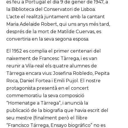
es feu a Portugal el dia 9 de gener de 1947, a
la Biblioteca del Conservatori de Lisboa.
L'acte el realitzà juntament amb la cantant
Maria Adelaide Robert, qui uns anys més tard,
després de la mort de Matilde Cuervas, es
convertiria en la seva segona esposa.
El 1952 es complia el primer centenari del
naixement de Francesc Tàrrega, i es van
reunir a Vila-real els quatre alumnes de
Tàrrega encara vius: Josefina Robledo, Pepita
Roca, Daniel Fortea i Emili Pujol. El nostre
protagonista presentà en el concert
commemoratiu la seva composició
“Homenatge a Tàrrega”, i anuncià la
publicació de la biografia que havia escrit del
seu mestre (finalment però el llibre
“Francisco Tárrega, Ensayo biográfico” no es