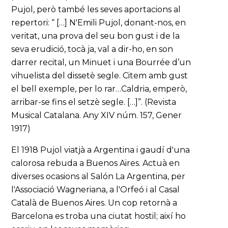
Pujol, però també les seves aportacions al
repertori: “ […] N'Emili Pujol, donant-nos, en
veritat, una prova del seu bon gust i de la
seva erudició, tocà ja, val a dir-ho, en son
darrer recital, un Minuet i una Bourrée d’un
vihuelista del dissetè segle. Citem amb gust
el bell exemple, per lo rar…Caldria, emperò,
arribar-se fins el setzè segle. […]”. (Revista
Musical Catalana. Any XIV núm. 157, Gener
1917)
El 1918 Pujol viatjà a Argentina i gaudí d'una
calorosa rebuda a Buenos Aires. Actuà en
diverses ocasions al Salón La Argentina, per
l'Associació Wagneriana, a l'Orfeó i al Casal
Català de Buenos Aires. Un cop retornà a
Barcelona es troba una ciutat hostil; així ho