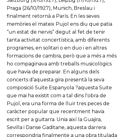
Salzburg (9/10/1927), Leipzig (17/10/1927),
Praga (26/10/1927), Munich, Breslau i
finalment retornà a París. En les seves
memòries el mateix Pujol ens diu que patia
“un estat de nervis” degut al fet de tenir
tanta activitat concertística, amb diferents
programes, en solitari o en duo i en altres
formacions de cambra, però que a més a més
ho compaginava amb treballs musicològics
que havia de preparar. En alguns dels
concerts d’aquesta gira presentà la seva
composició Suite Espanyola ?aquesta Suite
que mai ha existit com a tal dins l'obra de
Pujol, era una forma de lluïr tres peces de
caràcter popular que recentment havia
escrit per a guitarra. Unia així la Guajira,
Sevilla i Danse Gaditane, aquesta darrera
correspondria finalmente a una obra titulada