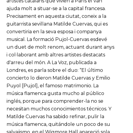
artistes catalans que vivien a París el van
ajuda molt a situar-se a la capital francesa.
Precisament en aquesta ciutat, coneix a la
guitarrista sevillana Matilde Cuervas, qui es
convertiria en la seva esposa i companya
musical. La formació Pujol-Cuervas esdevé
un duet de molt renom, actuant durant anys
i col·laborant amb altres artistes destacats
d'arreu del món. A La Voz, publicada a
Londres, es parla sobre el duo: “El último
concierto lo dieron Matilde Cuervas y Emilio
Puyol [Pujol], el famoso matrimonio. La
música flamenca gusta mucho al público
inglés, porque para comprender-la no se
necesitan muchos conocimientos técnicos. Y
Matilde Cuervas ha sabido refinar, pulir la
música flamenca, quitándole un poco de su
salvajismo, en el Wigmore Hall apareció sola