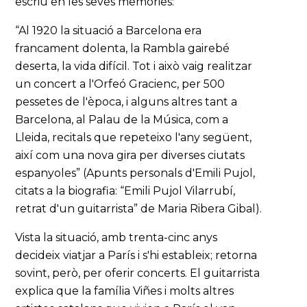
escriu en les seves memòries:
“Al 1920 la situació a Barcelona era
francament dolenta, la Rambla gairebé
deserta, la vida difícil. Tot i això vaig realitzar
un concert a l'Orfeó Gracienc, per 500
pessetes de l'època, i alguns altres tant a
Barcelona, al Palau de la Música, com a
Lleida, recitals que repeteixo l'any següent,
així com una nova gira per diverses ciutats
espanyoles” (Apunts personals d'Emili Pujol,
citats a la biografia: “Emili Pujol Vilarrubí,
retrat d'un guitarrista” de Maria Ribera Gibal).
Vista la situació, amb trenta-cinc anys
decideix viatjar a París i s'hi estableix; retorna
sovint, però, per oferir concerts. El guitarrista
explica que la família Viñes i molts altres