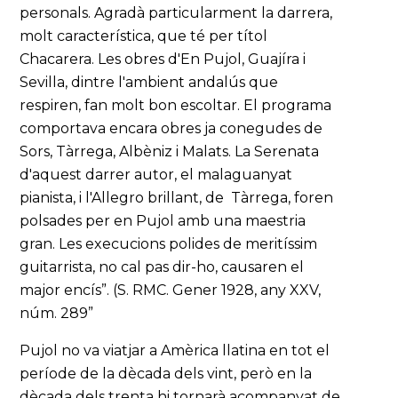
personals. Agradà particularment la darrera,
molt característica, que té per títol
Chacarera. Les obres d'En Pujol, Guajíra i
Sevilla, dintre l'ambient andalús que
respiren, fan molt bon escoltar. El programa
comportava encara obres ja conegudes de
Sors, Tàrrega, Albèniz i Malats. La Serenata
d'aquest darrer autor, el malaguanyat
pianista, i l'Allegro brillant, de Tàrrega, foren
polsades per en Pujol amb una maestria
gran. Les execucions polides de meritíssim
guitarrista, no cal pas dir-ho, causaren el
major encís”. (S. RMC. Gener 1928, any XXV,
núm. 289”
Pujol no va viatjar a Amèrica llatina en tot el
període de la dècada dels vint, però en la
dècada dels trenta hi tornarà acompanyat de